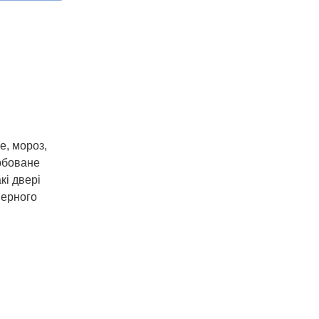
е, мороз,
рбоване
кі двері
верного