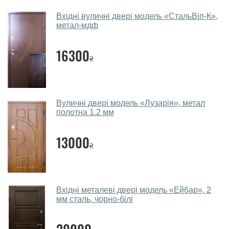
Так, у нас великий вибір міжкімнатних та вхідних
Вхідні вуличні двері модель «СтальВіп-К»,
дверей.
метал-мдф
Чи допомагаєте ви вибрати двері
16300
вхідні?
₴
Так. Ми консультуємо покупців
по телефону
, через
месенджери, онлайн-чат або безпосередньо в нашому
салоні-магазині.
Вуличні двері модель «Лузарія», метал
полотна 1.2 мм
Які двері вхідні порадите?
Наші рекомендації залежать від необхідних
13000
₴
параметрів, бюджету та інших факторів. Підбір
вхідних дверей проводиться індивідуально для
кожного відвідувача.
Вхідні металеві двері модель «Ейбар», 2
Заміри дверей робите?
мм сталь, чорно-білі
Так, робимо. Наші фахівці можуть зробити замір та
консультацію на виїзді. Кожен співробітник має із