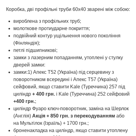
Коробка, дві профільні труби 60х40 зварені між собою:
вироблена з профільних труб;
молоткове протиударне покриття;
подвійний контур ущільнення нового покоління
(Фінляндія);
петлі підшипникові;
замки з лазерним попаданням, утоплені у стулку
дверей замки:
замки:1) Апекс Т52 (Україна) під серцевину з
поворотником всередині і Апекс Т57 (Україна)
сейфовий, якщо ставити Kale (Туреччина) 257 під
циліндр
+ 400 грн.
і Kale (Туреччина) 252 сейфовий
+400 грн.
;
циліндр Фуаро ключ-поворотник, заміна на Шерлок
(Англія)
Акція + 850 грн. з перекодуванням
або
на Мультілок (Ізраїль) + 1700 грн.;
броненакладка на циліндр, якщо ставити утоплену