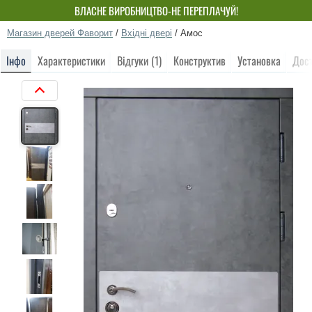
ВЛАСНЕ ВИРОБНИЦТВО-НЕ ПЕРЕПЛАЧУЙ!
Магазин дверей Фаворит
/
Вхідні двері
/
Амос
Інфо
Характеристики
Відгуки (1)
Конструктив
Установка
Дос