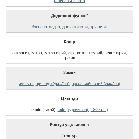
мінеральна вата
Додаткові функції
броненакладка
,
два антизрізи
,
три петлі
Колір
антрацит
,
бетон
,
бетон сірий
,
сірі
,
бетон темний
,
венге сірий
,
графіт
Замки
avers під циліндр (україна)
,
apecs сейфовий (україна)
Циліндр
modo (китай)
,
kale (туреччина) (+800грн.)
Контур ущільнення
2 контура