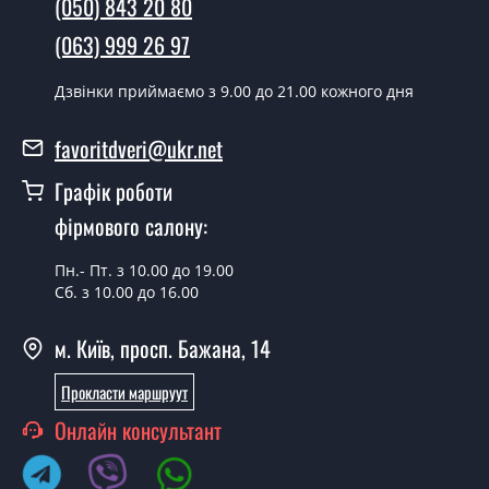
(050) 843 20 80
наявності їх на складі, чи наступного дня.
(063) 999 26 97
Чи можна на сьогодні викликати
замірника?
Дзвінки приймаємо з 9.00 до 21.00 кожного дня
Так можна.
favoritdveri@ukr.net
У вас є в наявності готові двері
Графік роботи
вхідні?
фірмового салону:
Так, ми маємо великий асортимент готових вхідних
дверей.
Пн.- Пт. з 10.00 до 19.00
Сб. з 10.00 до 16.00
Яка вартість найдешевших вхідних
дверей?
м. Київ, просп. Бажана, 14
Від 5200 грн.
Прокласти маршруут
Потрібні двері вхідні економ класу,
Онлайн консультант
що порадите?
Кожна наша порада індивідуальна, у тому числі і з