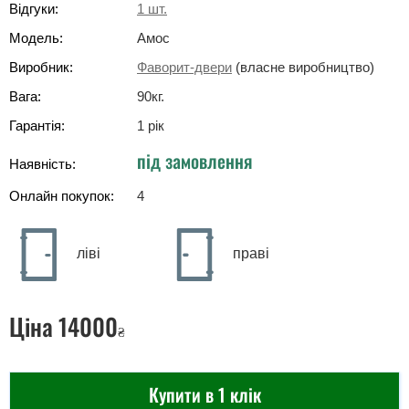
Відгуки:
1
шт.
Модель:
Амос
Виробник:
Фаворит-двери
(власне виробництво)
Вага:
90
кг
.
Гарантія:
1 рік
під замовлення
Наявність:
Онлайн покупок:
4
ліві
праві
Ціна
14000
₴
Купити в 1 клік