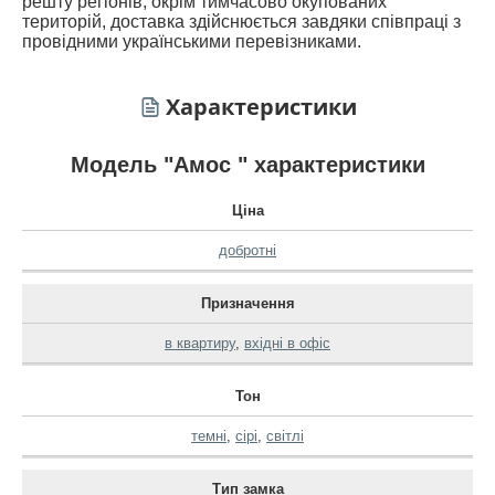
решту регіонів, окрім тимчасово окупованих
територій, доставка здійснюється завдяки співпраці з
провідними українськими перевізниками.
Характеристики
Модель "Амос " характеристики
Ціна
добротні
Призначення
в квартиру
,
вхідні в офіс
Тон
темні
,
сірі
,
світлі
Тип замка