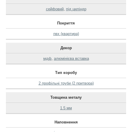
сейфовий
,
під циліндр
Покриття
пвх (квартира)
Декор
мдф
,
алюмінієва вставка
Тип коробу
2 профільні труби (2 притвора)
Товщина металу
1.5 мм
Наповнення