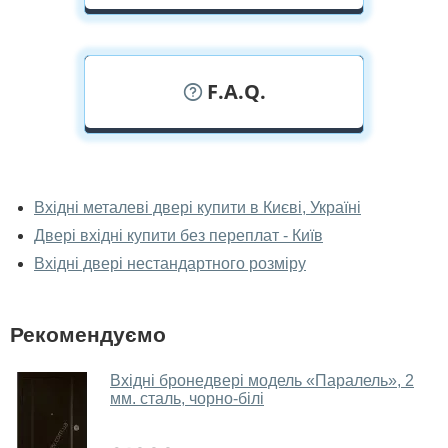
F.A.Q.
У вас можна подивитися двері вхідні
наживо?
Вхідні металеві двері купити в Києві, Україні
Двері вхідні купити без переплат - Київ
Так, можна подивитися двері вхідні у нашому
фірмовому салоні-магазині.
Вхідні двері нестандартного розміру
У вас великий магазин?
Рекомендуємо
Так, у нас великий вибір міжкімнатних та вхідних
дверей.
Вхідні бронедвері модель «Паралель», 2
мм. сталь, чорно-білі
Чи допомагаєте ви вибрати двері
вхідні?