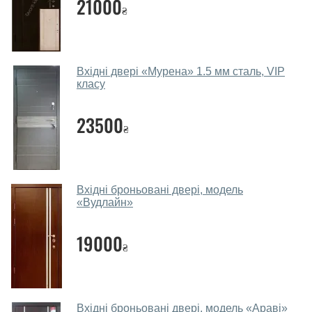
21000
₴
Так. Ми консультуємо покупців
по телефону
, через
месенджери, онлайн-чат або безпосередньо в нашому
салоні-магазині.
Які двері вхідні порадите?
Вхідні двері «Мурена» 1.5 мм сталь, VIP
класу
Наші рекомендації залежать від необхідних
параметрів, бюджету та інших факторів. Підбір
23500
₴
вхідних дверей проводиться індивідуально для
кожного відвідувача.
Заміри дверей робите?
Вхідні броньовані двері, модель
Так, робимо. Наші фахівці можуть зробити замір та
«Вудлайн»
консультацію на виїзді. Кожен співробітник має із
собою каталоги кольорів та візерунків. Після виміру та
19000
₴
консультації Ви можете оформити заявку, не
відвідуючи наш офіс.
Скільки коштує викликати замірника?
Вхідні броньовані двері, модель «Араві»