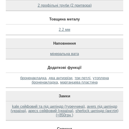
2 профільні труби (2 притвора)
Товщина металу
2.2 мм
Наповнення
мінеральна вата
Додаткові функції
броненакладка
,
два антизрізи
,
три петлі
,
утоплена
броненакладка
,
марганцева пластина
Замки
kale сейфовий та під циліндр (туреччина)
,
avers під циліндр
(україна)
,
apecs сейфовий (україна)
,
sherlock циліндр (англія)
(+850грн.)
Сегмент