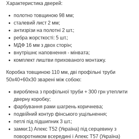
Характеристика дверей:
полотно товщиною 98 мм;
сталевий лист 2 мм;
антизрізи на полотні 2 шт.;
ребра жорсткості: 5 шт.;
МДФ 16 мм з двох сторін;
внутрішнє наповнення - мінвата;
комплект лиштви прихованого монтажу.
Коробка товщиною 110 мм, дві профільні труби
50х40+60х30 зварені між собою:
вироблена з профільної труби + 300 грн утеплити
дверну коробку;
фарбування рами шагрень коричнева;
подвійний контур фінського ущільнення;
петлі під підшипник 3 шт.;
замки:1) Апекс Т52 (Україна) під серцевину з
поворотником всередині і Апекс Т57 (Україна)