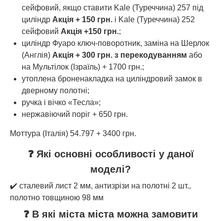
сейфовий, якщо ставити Kale (Туреччина) 257 під
циліндр
Акція + 150 грн.
і Kale (Туреччина) 252
сейфовий
Акція +150 грн.
;
циліндр Фуаро ключ-поворотник, заміна на Шерлок
(Англія)
Акція + 300 грн. з перекодуванням
або
на Мультілок (Ізраїль) + 1700 грн.;
утоплена броненакладка на циліндровий замок в
дверному полотні;
ручка і вічко «Тесла»;
нержавіючий поріг + 650 грн.
Моттура (Італія) 54.797 + 3400 грн.
❓ Які основні особливості у даної
моделі?
✔️ сталевий лист 2 мм, антизрізи на полотні 2 шт.,
полотно товщиною 98 мм
❓ В які міста міста можна замовити