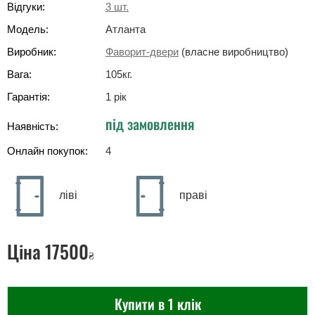
Відгуки:
3
шт.
Модель:
Атланта
Виробник:
Фаворит-двери
(власне виробництво)
Вага:
105
кг
.
Гарантія:
1 рік
під замовлення
Наявність:
Онлайн покупок:
4
ліві
праві
Ціна
17500
₴
Купити в 1 клік