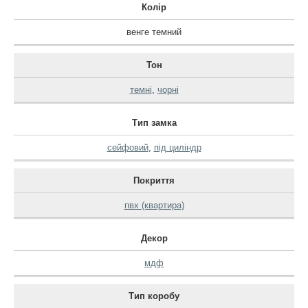
Колір
венге темний
Тон
темні
,
чорні
Тип замка
сейфовий
,
під циліндр
Покриття
пвх (квартира)
Декор
мдф
Тип коробу