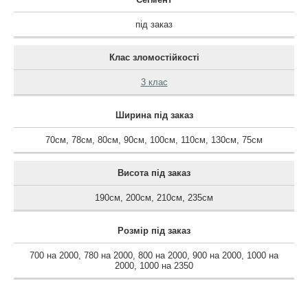
під заказ
Клас зломостійкості
3 клас
Ширина під заказ
70см
,
78см
,
80см
,
90см
,
100см
,
110см
,
130см
,
75см
Висота під заказ
190см
,
200см
,
210см
,
235см
Розмір під заказ
700 на 2000
,
780 на 2000
,
800 на 2000
,
900 на 2000
,
1000 на
2000
,
1000 на 2350