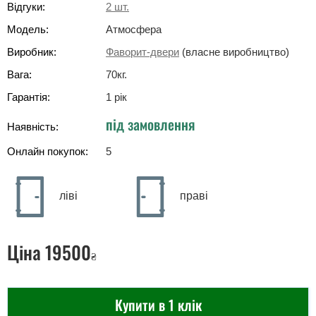
Відгуки:
2
шт.
Модель:
Атмосфера
Виробник:
Фаворит-двери
(власне виробництво)
Вага:
70
кг
.
Гарантія:
1 рік
під замовлення
Наявність:
Онлайн покупок:
5
ліві
праві
Ціна
19500
₴
Купити в 1 клік