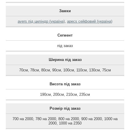
Замки
avers під циліндр (україна)
,
apecs сейфовий (україна)
Сегмент
під заказ
Ширина під заказ
70см
,
78см
,
80см
,
90см
,
100см
,
110см
,
130см
,
75см
Висота під заказ
190см
,
200см
,
210см
,
235см
Розмір під заказ
700 на 2000
,
780 на 2000
,
800 на 2000
,
900 на 2000
,
1000 на
2000
,
1000 на 2350