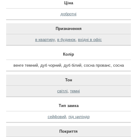
Ціна
добротні
Призначення
в квартиру
,
в будинок
,
вхідні в офіс
Колір
венге темний
,
дуб чорний
,
дуб білий
,
сосна прованс
,
сосна
Тон
світлі
,
темні
Тип замка
сейфовий
,
під циліндр
Покриття