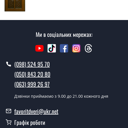
згідно з чергою, у всі дні крім неділі.
Скільки коштує установка дверей
Атмосфера?
Ми в соціальних мережах:
Вартість встановлення дверей Атмосфера - від 1600
грн.
Як швидко можете встановити двері
Атмосфера?
(098) 524 95 70
У той самий день протягом кількох годин, за умови
(050) 843 20 80
наявності їх на складі, чи наступного дня.
(063) 999 26 97
Чи можна на сьогодні викликати
замірника?
Дзвінки приймаємо з 9.00 до 21.00 кожного дня
Так можна.
favoritdveri@ukr.net
У вас є в наявності готові двері
Графік роботи
вхідні?