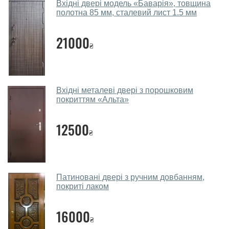
Які двері вхідні порадите?
Вхідні двері модель «Баварія», товщина
полотна 85 мм, сталевий лист 1.5 мм
Наші рекомендації залежать від необхідних
параметрів, бюджету та інших факторів. Підбір
21000
₴
вхідних дверей проводиться індивідуально для
кожного відвідувача.
Заміри дверей робите?
Вхідні металеві двері з порошковим
Так, робимо. Наші фахівці можуть зробити замір та
покриттям «Альта»
консультацію на виїзді. Кожен співробітник має із
собою каталоги кольорів та візерунків. Після виміру та
12500
₴
консультації Ви можете оформити заявку, не
відвідуючи наш офіс.
Скільки коштує викликати замірника?
Патиновані двері з ручним довбанням,
покриті лаком
Виклик замірника-консультанта коштує 450 грн.
Ви робите установку вхідних дверей?
16000
₴
Так робимо. Монтаж вхідних дверей проводиться