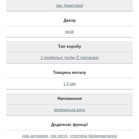
пвх (квартира)
Декор
мдф
Тип коробу
2 профільні труби (2 притвора)
Товщина металу
1.5 мм
Наповнення
мінеральна вата
Додаткові функції
два антизрізи
,
три петлі
,
утоплена броненакладка