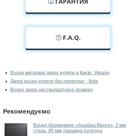
ГАРАНТИЯ
F.A.Q.
У вас можна подивитися двері вхідні
наживо?
Вхідні металеві двері купити в Києві, Україні
Двері вхідні купити без переплат - Київ
Так, можна подивитися двері вхідні у нашому
фірмовому салоні-магазині.
Вхідні двері нестандартного розміру
У вас великий магазин?
Рекомендуємо
Так, у нас великий вибір міжкімнатних та вхідних
дверей.
Вхідні бронедвері «Арабіка Венге», 2 мм
сталь, 95 мм товщина полотна
Чи допомагаєте ви вибрати двері