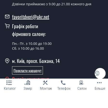
Дзвінки приймаємо з 9.00 до 21.00 кожного дня
Так можна.
У вас є в наявності готові двері
favoritdveri@ukr.net
вхідні?
Графік роботи
Так, ми маємо великий асортимент готових вхідних
фірмового салону:
дверей.
Пн.- Пт. з 10.00 до 19.00
Яка вартість найдешевших вхідних
Сб. з 10.00 до 16.00
дверей?
м. Київ, просп. Бажана, 14
Від 5200 грн.
Потрібні двері вхідні економ класу,
Прокласти маршруут
що порадите?
Онлайн консультант
Кожна наша порада індивідуальна, у тому числі і з
Каталог
Замір
Монтаж
Телефон
Салон
Більше
приводу вхідних дверей економ класу. Спробуйте
звернутися до наших менеджерів будь-яким зручним
для Вас способом - ми підберемо недорогий варіант.
© Магазин "ТМ Фаворит двері та вікна 2007 - 2026"