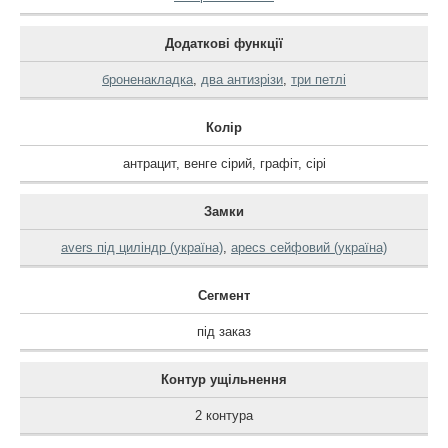
Додаткові функції
броненакладка
,
два антизрізи
,
три петлі
Колір
антрацит
,
венге сірий
,
графіт
,
сірі
Замки
avers під циліндр (україна)
,
apecs сейфовий (україна)
Сегмент
під заказ
Контур ущільнення
2 контура