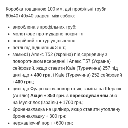
Коробка товщиною 100 мм, дві профільні труби
60х40+40х40 зварені між собою:
вироблена з профільних труб;
молоткове протиударне покриття;
подвійний контур ущільнення;
петлі під підшипник 3 шт.;
замки:1) Апекс Т52 (Україна) під серцевину з
поворотником всередині і Апекс Т57 (Україна)
сейфовий, якщо ставити Kale (Туреччина) 257 під
циліндр
+ 400 грн.
і Kale (Туреччина) 252 сейфовий
+400 грн.
;
циліндр Фуаро ключ-поворотник, заміна на Шерлок
(Англія)
Акція + 850 грн. з перекодуванням
або
на Мультілок (Ізраїль) + 1700 грн.;
броненакладка на циліндр, якщо ставити утоплену
броненакладку + 300 грн;
нержавіючий поріг +600 грн;