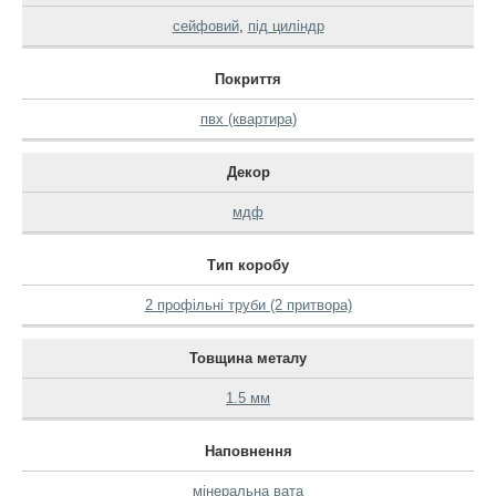
сейфовий
,
під циліндр
Покриття
пвх (квартира)
Декор
мдф
Тип коробу
2 профільні труби (2 притвора)
Товщина металу
1.5 мм
Наповнення
мінеральна вата