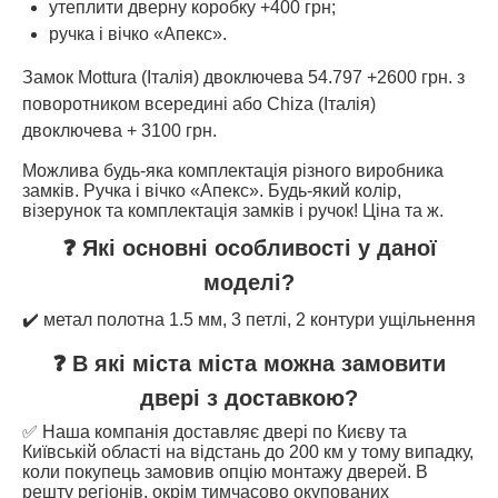
утеплити дверну коробку +400 грн;
ручка і вічко «Апекс».
Замок Mottura (Італія) двоключева 54.797 +2600 грн. з
поворотником всередині або Chiza (Італія)
двоключева + 3100 грн.
Можлива будь-яка комплектація різного виробника
замків. Ручка і вічко «Апекс». Будь-який колір,
візерунок та комплектація замків і ручок! Ціна та ж.
❓ Які основні особливості у даної
моделі?
✔️ метал полотна 1.5 мм, 3 петлі, 2 контури ущільнення
❓ В які міста міста можна замовити
двері з доставкою?
✅ Наша компанія доставляє двері по Києву та
Київській області на відстань до 200 км у тому випадку,
коли покупець замовив опцію монтажу дверей. В
решту регіонів, окрім тимчасово окупованих