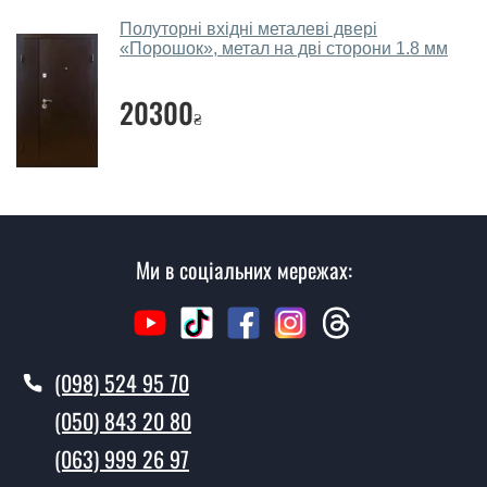
Скільки коштує викликати замірника?
Полуторні вхідні металеві двері
«Порошок», метал на дві сторони 1.8 мм
Виклик замірника-консультанта коштує 450 грн.
Ви робите установку вхідних дверей?
20300
₴
Так робимо. Монтаж вхідних дверей проводиться
згідно з чергою, у всі дні крім неділі.
Скільки коштує установка дверей
Аксіома?
Ми в соціальних мережах:
Вартість встановлення дверей Аксіома - від 1600 грн.
Як швидко можете встановити двері
Аксіома?
(098) 524 95 70
У той самий день протягом кількох годин, за умови
наявності їх на складі, чи наступного дня.
(050) 843 20 80
Чи можна на сьогодні викликати
(063) 999 26 97
замірника?