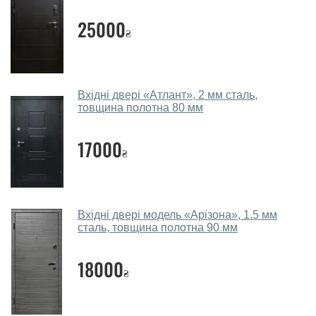
вхідні?
25000
₴
Так. Ми консультуємо покупців
по телефону
, через
месенджери, онлайн-чат або безпосередньо в нашому
салоні-магазині.
Які двері вхідні порадите?
Вхідні двері «Атлант», 2 мм сталь,
товщина полотна 80 мм
Наші рекомендації залежать від необхідних
параметрів, бюджету та інших факторів. Підбір
17000
₴
вхідних дверей проводиться індивідуально для
кожного відвідувача.
Заміри дверей робите?
Вхідні двері модель «Арізона», 1.5 мм
Так, робимо. Наші фахівці можуть зробити замір та
сталь, товщина полотна 90 мм
консультацію на виїзді. Кожен співробітник має із
собою каталоги кольорів та візерунків. Після виміру та
18000
₴
консультації Ви можете оформити заявку, не
відвідуючи наш офіс.