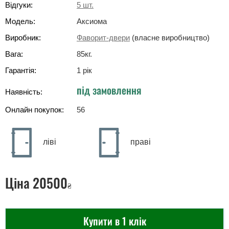
Відгуки:
5
шт.
Модель:
Аксиома
Виробник:
Фаворит-двери
(власне виробництво)
Вага:
85
кг
.
Гарантія:
1 рік
під замовлення
Наявність:
Онлайн покупок:
56
ліві
праві
Ціна
20500
₴
Купити в 1 клік