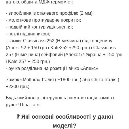
ватою, обшита МДФ-термоміст:
- вироблена із сталевого профілю (2 мм);
- молоткове протиударне покриття;
- подвійний контур ущільнення;
- петлі підшипникові;
- замки: Classicass 252 (Німеччина) під серцевину
(Апекс 52 + 150 грн і Kale252 +250 грн.) і Classicass
257 (Німеччина) сейфовий (Апекс 57 Україна + 150 грн
і Kale 257 + 250 грн.)
- ручка роздільна на розетці і вічко «Апекс»
Замок «Mottura» Італія ( +1800 грн.) або Chiza Італія (
+2200 грн.)
Будь-який колір, візерунок та комплектація замків і
ручок! Ціна та ж.
❓ Які основні особливості у даної
моделі?