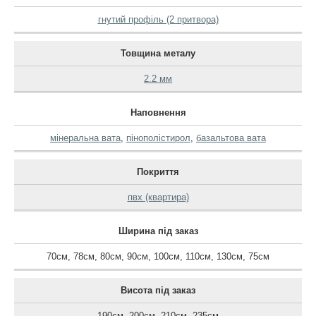
гнутий профіль (2 притвора)
Товщина металу
2.2 мм
Наповнення
мінеральна вата
,
пінополістирол
,
базальтова вата
Покриття
пвх (квартира)
Ширина під заказ
70см
,
78см
,
80см
,
90см
,
100см
,
110см
,
130см
,
75см
Висота під заказ
190см
,
200см
,
210см
,
235см