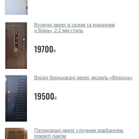
салоні-магазині.
Які двері вхідні порадите?
Вуличні двері зі склом та куванням
Наші рекомендації залежать від необхідних
«Зірка», 2.2 мм сталь
параметрів, бюджету та інших факторів. Підбір
вхідних дверей проводиться індивідуально для
19700
₴
кожного відвідувача.
Заміри дверей робите?
Так, робимо. Наші фахівці можуть зробити замір та
Вхідні броньовані двері, модель «Верона»
консультацію на виїзді. Кожен співробітник має із
собою каталоги кольорів та візерунків. Після виміру та
19500
консультації Ви можете оформити заявку, не
₴
відвідуючи наш офіс.
Скільки коштує викликати замірника?
Виклик замірника-консультанта коштує 450 грн.
Патиновані двері з ручним довбанням,
покриті лаком