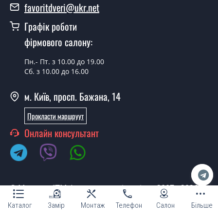
вхідні?
favoritdveri@ukr.net
Так, ми маємо великий асортимент готових вхідних
Графік роботи
дверей.
фірмового салону:
Яка вартість найдешевших вхідних
дверей?
Пн.- Пт. з 10.00 до 19.00
Сб. з 10.00 до 16.00
Від 5200 грн.
м. Київ, просп. Бажана, 14
Потрібні двері вхідні економ класу,
що порадите?
Прокласти маршруут
Кожна наша порада індивідуальна, у тому числі і з
Онлайн консультант
приводу вхідних дверей економ класу. Спробуйте
звернутися до наших менеджерів будь-яким зручним
для Вас способом - ми підберемо недорогий варіант.
Потрібні хороші двері вхідні,
© Магазин "ТМ Фаворит двері та вікна 2007 - 2026"
порадьте чи підкажіть?
Каталог
Замір
Монтаж
Телефон
Салон
Більше
Всі двері вхідні відрізняються за своїм призначенням