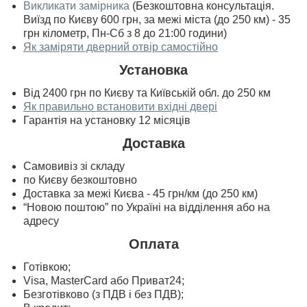
Викликати замірника
(Безкоштовна консультація.
Виїзд по Києву 600 грн, за межі міста (до 250 км) - 35
грн кілометр, Пн-Сб з 8 до 21:00 години)
Як заміряти дверний отвір самостійно
Установка
Від 2400 грн по Києву та Київській обл. до 250 км
Як правильно встановити вхідні двері
Гарантія на установку 12 місяців
Доставка
Самовивіз зі складу
по Києву безкоштовно
Доставка за межі Києва - 45 грн/км (до 250 км)
“Новою поштою” по Україні на відділення або на
адресу
Оплата
Готівкою;
Visa, MasterСard або Приват24;
Безготівково (з ПДВ і без ПДВ);