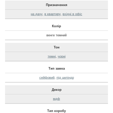
Призначення
на дачу
,
в квартиру
,
вхідні в офіс
Колір
венге темний
Тон
темні
,
чорні
Тип замка
сейфовий
,
під циліндр
Декор
мдф
Тип коробу