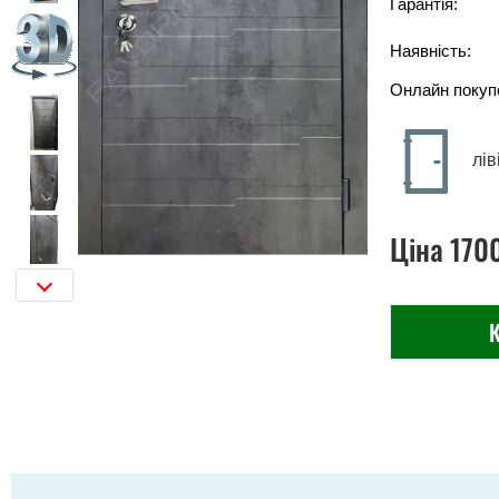
Гарантія:
Наявність:
Онлайн покуп
лів
Ціна
170
К