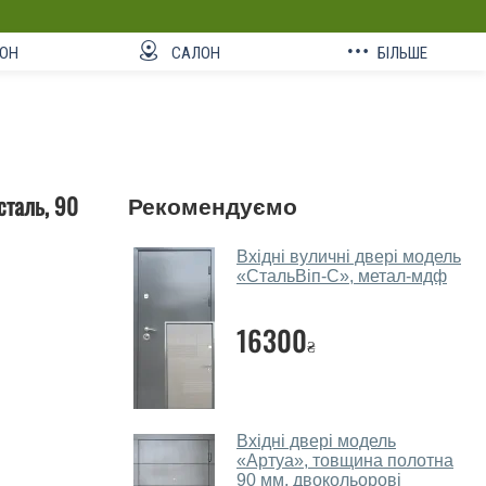
ОН
САЛОН
БІЛЬШЕ
сталь, 90
Рекомендуємо
Вхідні вуличні двері модель
«СтальВіп-С», метал-мдф
16300
₴
Вхідні двері модель
«Артуа», товщина полотна
90 мм, двокольорові