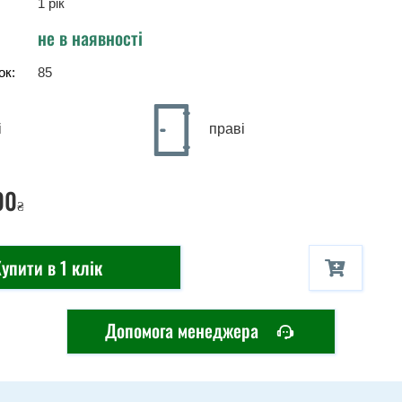
1 рік
не в наявності
ок:
85
і
праві
00
₴
упити в 1 клік
Допомога менеджера