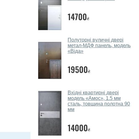
14700
₴
Полуторні вуличні двері
метал-МДФ панель, модель
«Віда»
19500
₴
Вхідні квартирні двері
модель «Амос», 1.5 мм
сталь, товщина полотна 90
мм
14000
₴