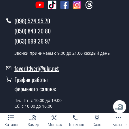
(098) 524 95 70
(050) 843 20 80
(063) 999 26 97
Звонки принимаем c 9.00 до 21.00 каждый день
favoritdveri@ukr.net
График работы
фирменого салона:
Пн.- Пт. с 10.00 до 19.00
Сб. с 10.00 до 16.00
г. Киев, просп. Бажана, 14
Каталог
Замер
Монтаж
Телефон
Салон
Больше