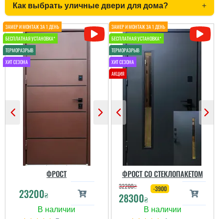
Как выбрать уличные двери для дома?
+
Мирон
Дуже сподобалось
покриття та те , що
двері мають 4 контури
ущільнення і гарно
утеплені
Вероніка
читати всі відгуки
Ірина
Питання поирібно було
вирішувати, так як старі
вдері були
промемерзали. Ці двері
з усім взимку
Замовляли троє дверей
справились. Пишемо
в будинок. Двоє глухі і
відгук тільки зараз ...
одне зі склопакетом цієї
моделі.
ФРОСТ
ФРОСТ СО СТЕКЛОПАКЕТОМ
читати всі відгуки
32200
₴
-3900
23200
₴
28300
₴