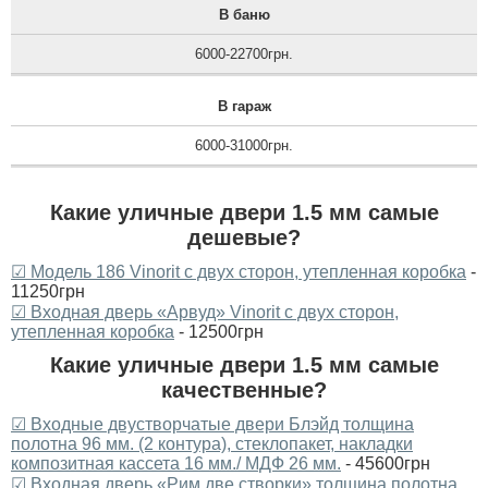
В баню
6000-22700грн.
В гараж
6000-31000грн.
Какие уличные двери 1.5 мм самые
дешевые?
☑ Модель 186 Vinorit с двух сторон, утепленная коробка
-
11250грн
☑ Входная дверь «Арвуд» Vinorit с двух сторон,
утепленная коробка
- 12500грн
Какие уличные двери 1.5 мм самые
качественные?
☑ Входные двустворчатые двери Блэйд толщина
полотна 96 мм. (2 контура), стеклопакет, накладки
композитная кассета 16 мм./ МДФ 26 мм.
- 45600грн
☑ Входная дверь «‎Рим две створки» толщина полотна