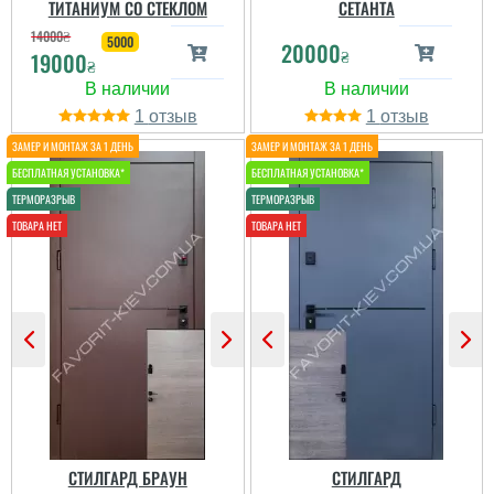
ТИТАНИУМ СО СТЕКЛОМ
СЕТАНТА
Надійний та довговічний
14000
₴
5000
вибір для вхідних
20000
₴
19000
дверей у будинок. Не
₴
бояться сонця і можуть
Руслан
деякий час постояти без
козирька...
1
1
Двері дуже сподобались
своїм зовнішнім
читати всі відгуки
виглядом та покриттям,
тяжкі та надійні.
Встановили через пару
днів
читати всі відгуки
СТИЛГАРД БРАУН
СТИЛГАРД