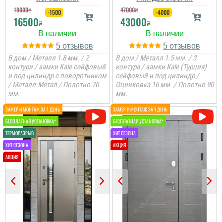
Будинок був під продаж
фірмі Фаворит. Швидко
зроблені не погано і
18000
₴
47000
₴
та і варіант не хотілось
замовили, майстри
гарне покриття, є
-1500
-4000
для вулиці самий
якісно та обережно
16500
43000
склопакет. Установщики
₴
₴
дешевий, покриття
демонтували старі двері
молодці виконали все
дійсно хороше і за такі
і встановили нові. Двері
швидко
гроші, можу радити...
гарні на вид, якісне
5
5
покриття. а от ручка і
замки сла...
В дом / Металл 1.8 мм. / 2
В дом / Металл 1.5 мм. / 3
контури / замки Kale сейфовый
контура / замки Kale (Турция)
читати всі відгуки
читати всі відгуки
и под цилиндр с поворотником
сейфовый и под цилиндр /
/ Металл-Метал / Полотно 70
Оцинковка 16 мм. / Полотно 90
мм.
мм.