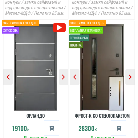
контури / замки сейфовый и
контури / замки сейфовый и
под цилиндр с поворотником /
под цилиндр с поворотником /
Металл-МДФ / Полотно 85 мм.
Металл-МДФ / Полотно 85 мм.
ОРЛАНДО
ФРОСТ-К СО СТЕКЛОПАКЕТОМ
19100
28300
₴
₴