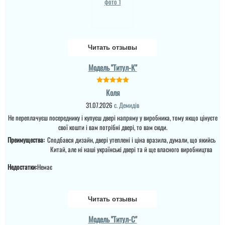
Геннадий
После проклятой русни
искал себе двери по
Читать отзывы
бюджету и по покрытию
, чтобы стояло на
солнце и более менее
Модель "Титул-К"
чтобы был металл.
Мониторил всю Украину
и оставил выбор на этой
Коля
фирме, потому что
Володимир
сдесь хорошие у...
31.07.2026
с. Демидів
Не переплачуєш посереднику і купуєш двері напряму у виробника, тому якщо цінуєте
читати всі відгуки
Шукали двері в тамбур і
свої кошти і вам потрібні двері, то вам сюди.
щоб більше попадало
світла і видно було хто
Преимущества:
Сподбався дизайн, двері утеплені і ціна вразила, думали, що якийсь
прийшов, це варіант
Китай, але ні наші українські двері та й ще власного виробництва
дуже надійний для
використання на
Недостатки:
Немає
декілька квартир, ручка
з нержавіючої сталі та
міцна і довга. Покриття
надійне...
Читать отзывы
Григорій
Модель "Титул-C"