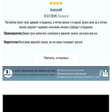
На фото двері
виглядяють
Анатолій
свфтлфшими, чим на
Яна
31.07.2026
Загоричі
фото. Але це навпаки
Женя
мені сподобалось, що
Потрібно було троє дверей, в будинок, в літню кухню і в сарай, брав саме ці в літню
Замовляла через нову
двері виявились блище
почту, двері
кухню, варіант чудовий, можливо комусь підійде і в будинок.
до темно-коричневого
сподобались, модель
Спасибо за двери и
кольору, покриття наче
Преимущества:
Двері самі непогані, слабувати верхній замок, загалом все ок
хороша, покриття
установку, гоп ришлось
надійне, далі
незвичайне таке,
двери подождать,
подивимось....
переливається. Двері
надеюсь оно того стоит.
Недостатки:
Можливо верхній замок, як на мене тонкуваті ригелі
прийшли на слідуючий
день....
читати всі відгуки
Читать отзывы
читати всі відгуки