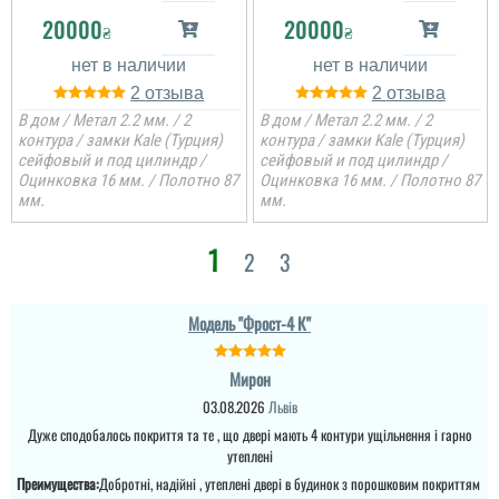
20000
20000
₴
₴
2
2
Олег
В дом / Метал 2.2 мм. / 2
В дом / Метал 2.2 мм. / 2
контура / замки Kale (Турция)
контура / замки Kale (Турция)
Скидались всіма
сейфовый и под цилиндр /
сейфовый и под цилиндр /
сусідами на двері в
Оцинковка 16 мм. / Полотно 87
Оцинковка 16 мм. / Полотно 87
загальний коридор, то
мм.
мм.
все пройшло ок, всім
зайшли двері, гарні.
Установщики теж
1
мододці...
Антон
2
3
Нарешті отримали двері,
ціна гарнаі і якість теж.
читати всі відгуки
Модель "Фрост-4 К"
на почут пришло все в
комплекті, замовляли по
повній предоплаті, бо
так дешевше і без
Мирон
комісій. Оплату
03.08.2026
Львів
проводили на офійійний
рахунок і отримали чек.
Дуже сподобалось покриття та те , що двері мають 4 контури ущільнення і гарно
Є...
утеплені
Преимущества:
Добротні, надійні , утеплені двері в будинок з порошковим покриттям
читати всі відгуки
Артем