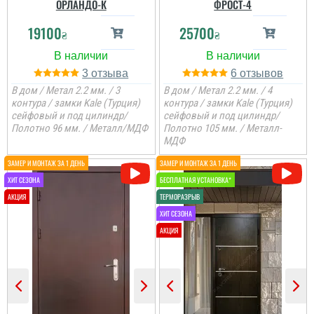
ОРЛАНДО-К
ФРОСТ-4
19100
25700
₴
₴
3
6
В дом / Метал 2.2 мм. / 3
В дом / Метал 2.2 мм. / 4
контура / замки Kale (Турция)
контура / замки Kale (Турция)
сейфовый и под цилиндр/
сейфовый и под цилиндр/
Полотно 96 мм. / Металл/МДФ
Полотно 105 мм. / Металл-
МДФ
Коля
Не переплачуєш
посереднику і купуєш
двері напряму у
виробника, тому якщо
цінуєте свої кошти і вам
потрібні двері, то вам
сюди. ...