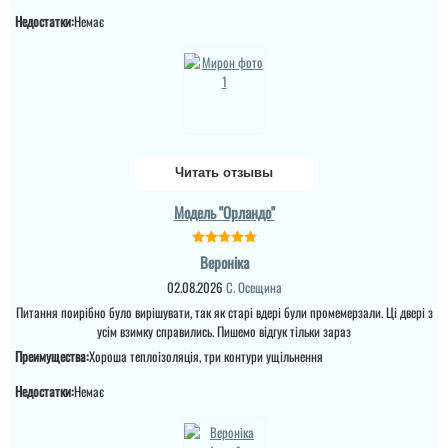
Недостатки:
Немає
Двері мають три
недоліки: - замки. Це
БУКВАЛЬНО найбільш
дешманський китай на
ринку, захист рівня
шафки в басейні. Це
Генадій
допустимо для
бюджетних дверей, але
варто попереджати
Дуже достойний варіант
клієнтів, що замки
ч сподобався колір та
Читать отзывы
потрібн...
дизайн дверей, хороша
комплектація і гарне
утеплення, присутній
Модель "Орландо"
читати всі відгуки
корковий терморозрив....
Вероніка
читати всі відгуки
02.08.2026
С. Осещина
Питання поирібно було вирішувати, так як старі вдері були промемерзали. Ці двері з
усім взимку справились. Пишемо відгук тільки зараз
Преимущества:
Хороша теплоізоляція, три контури ущільнення
Недостатки:
Немає