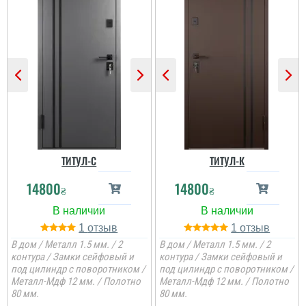
ТИТУЛ-C
ТИТУЛ-К
14800
14800
₴
₴
1
1
В дом / Металл 1.5 мм. / 2
В дом / Металл 1.5 мм. / 2
контура / Замки сейфовый и
контура / Замки сейфовый и
под цилиндр с поворотником /
под цилиндр с поворотником /
Металл-Мдф 12 мм. / Полотно
Металл-Мдф 12 мм. / Полотно
80 мм.
80 мм.