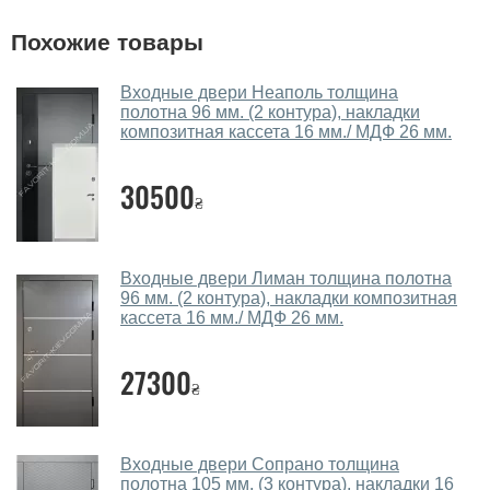
Помогаете ли вы выбрать двери
Похожие товары
входные?
Да. Мы консультируем покупателей
по телефону
,
Входные двери Неаполь толщина
полотна 96 мм. (2 контура), накладки
через мессенджеры, онлайн чат или непосредственно
композитная кассета 16 мм./ МДФ 26 мм.
в нашем салоне-магазине.
Какие двери входные посоветуете?
30500
₴
Наши рекомендации зависят от необходимых
параметров, Вашего бюджета и других факторов.
Входные двери Лиман толщина полотна
Подбор входных дверей ведется индивидуально для
96 мм. (2 контура), накладки композитная
каждого посетителя.
кассета 16 мм./ МДФ 26 мм.
Замеры дверей делаете?
27300
₴
Да, делаем. Наши специалисты могут произвести
замер и консультацию на выезде. Каждый сотрудник
имеет с собой каталоги цветов и узоров. После
Входные двери Сопрано толщина
замера и консультации Вы можете оформить заявку
полотна 105 мм. (3 контура), накладки 16