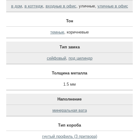
в дом
,
в коттедж
,
входные в офис
,
уличные
,
уличные в офис
Тон
темные
,
коричневые
Тип замка
сейфовый
,
под цилиндр
Толщина металла
1.5 мм
Наполнение
минеральная вата
Тип короба
гнутый профиль (3 притвора)