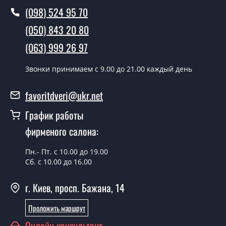
условии наличия их на складе, либо на следующий
(098) 524 95 70
день.
(050) 843 20 80
Можно на сегодня вызвать
(063) 999 26 97
замерщика?
Да можно.
Звонки принимаем c 9.00 до 21.00 каждый день
У вас есть в наличии готовые двери
favoritdveri@ukr.net
входные?
График работы
Да, мы имеем большой ассортимент готовых входных
фирменого салона:
дверей.
Какая стоимость самых дешевых
Пн.- Пт. с 10.00 до 19.00
входных дверей?
Сб. с 10.00 до 16.00
От 5200 грн.
г. Киев, просп. Бажана, 14
Нужны двери входные эконом
Проложить маршрут
класса, что посоветуете?
Онлайн консультант