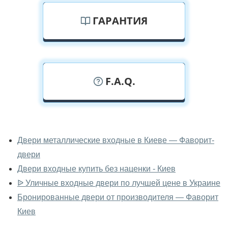
ГАРАНТИЯ
F.A.Q.
У вас можно посмотреть двери
входные вживую?
Двери металлические входные в Киеве — Фаворит-
двери
Да, можно посмотреть двери входные в нашем
фирменном салоне-магазине.
Двери входные купить без наценки - Киев
ᐉ Уличные входные двери по лучшей цене в Украине
У вас большой магазин?
Бронированные двери от производителя — Фаворит
Да, у нас большой выбор межкомнатных и входных
Киев
дверей.