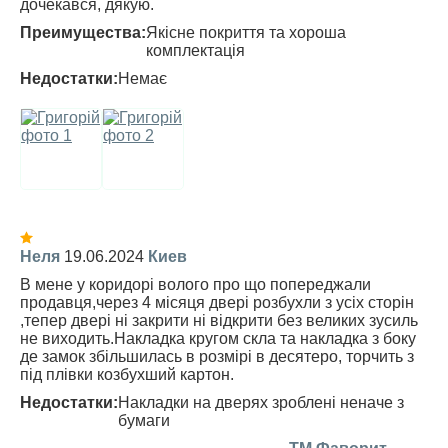
дочекався, дякую.
Преимущества:
Якісне покриття та хороша
комплектація
Недостатки:
Немає
Неля
19.06.2024
Киев
В мене у коридорі волого про що попереджали
продавця,через 4 місяця двері розбухли з усіх сторін
,тепер двері ні закрити ні відкрити без великих зусиль
не виходить.Накладка кругом скла та накладка з боку
де замок збільшилась в розмірі в десятеро, торчить з
під плівки козбухший картон.
Недостатки:
Накладки на дверях зроблені неначе з
бумаги