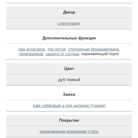
Декор
стеклопакет
Дополнительные функции
два антисреза
,
три петли
,
утопленная броненакладка
,
терморазрыв
,
защита от солнца
,
нержавеющий порог
Цвет
дуб темный
Замки
kale сейфовый и под цилиндр (турция)
Покрытие
оцинкованная крашенная сталь