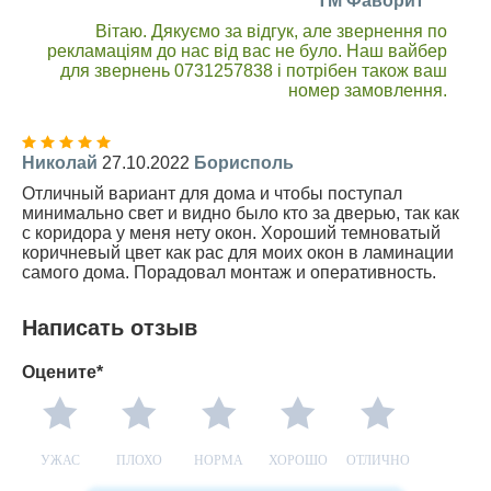
TM Фаворит
Вітаю. Дякуємо за відгук, але звернення по
рекламаціям до нас від вас не було. Наш вайбер
для звернень 0731257838 і потрібен також ваш
номер замовлення.
Николай
27.10.2022
Борисполь
Отличный вариант для дома и чтобы поступал
минимально свет и видно было кто за дверью, так как
с коридора у меня нету окон. Хороший темноватый
коричневый цвет как рас для моих окон в ламинации
самого дома. Порадовал монтаж и оперативность.
Написать отзыв
Оцените*
УЖАС
ПЛОХО
НОРМА
ХОРОШО
ОТЛИЧНО