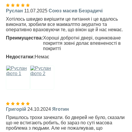
Руслан
11.07.2025
Союз масив Безрадичі
Хотілось швидко вирішити це питання і це вдалось
виконати, зробили все макмалтпо акуратно та
оперативно враховуючи те, що вікон ще й нас немає.
Преимущества:
Хороші добротні двері, оцинковане
покриття зовні долає впевненості в
покритті
Недостатки:
Немає
Григорій
24.10.2024
Яготин
Пришлось трохи зачекати. бо дверей не було, сказали
що не встигають робить, бо зараз по суті масова
проблема з людьми. Але не пожалкував, що