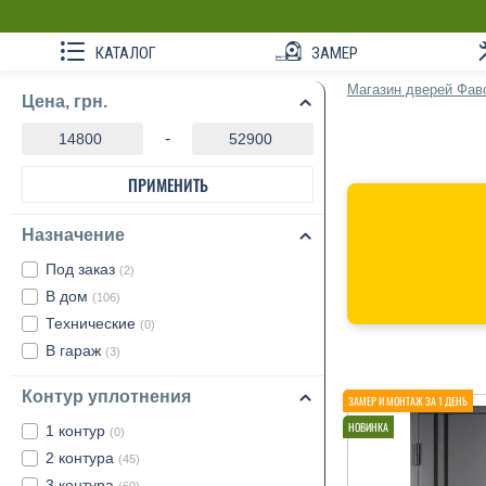
КАТАЛОГ
ЗАМЕР
Магазин дверей Фав
Цена, грн.
-
ПРИМЕНИТЬ
Назначение
Под заказ
(2)
В дом
(106)
Технические
(0)
В гараж
(3)
Контур уплотнения
1 контур
(0)
2 контура
(45)
3 контура