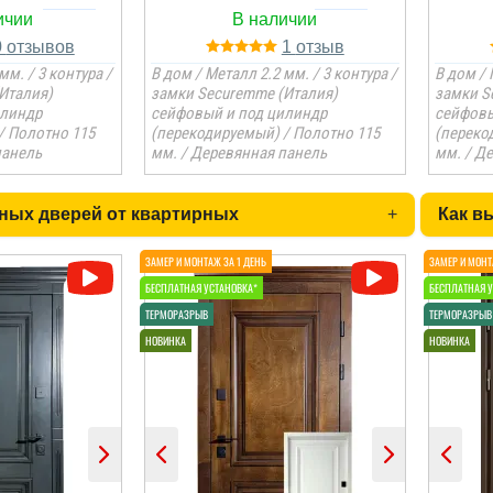
0
1
мм. / 3 контура /
В дом / Металл 2.2 мм. / 3 контура /
В дом / 
Италия)
замки Securemme (Италия)
замки S
илиндр
сейфовый и под цилиндр
сейфовы
/ Полотно 115
(перекодируемый) / Полотно 115
(переко
панель
мм. / Деревянная панель
мм. / Д
ных дверей от квартирных
+
Как в