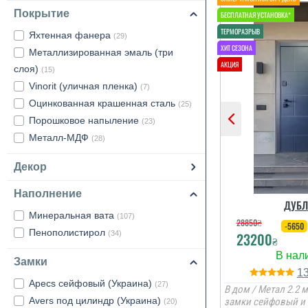
Покрытие
Яхтенная фанера
(29)
Металлизированная эмаль (три
слоя)
(15)
Vinorit (уличная пленка)
(7)
Оцинкованная крашенная сталь
(25)
Порошковое напыление
(23)
Металл-МДФ
(28)
Декор
Наполнение
ДУБ
Минеральная вата
(107)
28850
₴
-5650
Пенополистирол
23200
(34)
₴
Замки
1
Apecs сейфовый (Украина)
(27)
В дом / Метал 2.2 м
Avers под цилиндр (Украина)
замки сейфовый и 
(20)