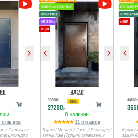
ЛИН
ИДЕАЛ
30800
₴
44500
-3600
27200
365
₴
3
11
м. / 2 контура /
В дом / Металл 2.2 мм. / 3 контура /
В дом / 
под цилиндр с
замки Kale (Турция) сейфовый и
замки K