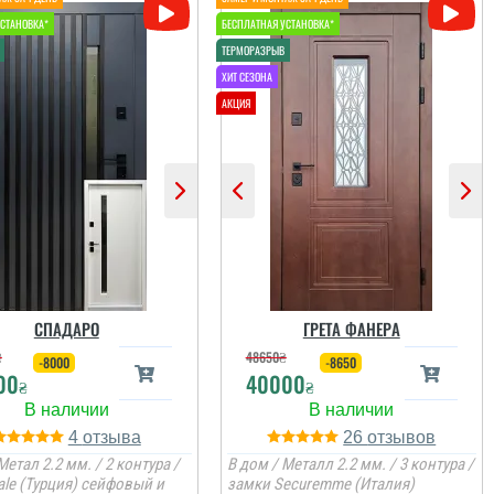
СПАДАРО
ГРЕТА ФАНЕРА
₴
48650
₴
-8000
-8650
00
40000
₴
₴
4
26
Метал 2.2 мм. / 2 контура /
В дом / Металл 2.2 мм. / 3 контура /
ale (Турция) сейфовый и
замки Securemme (Италия)