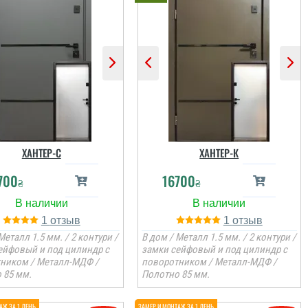
ХАНТЕР-С
ХАНТЕР-К
700
16700
₴
₴
1
1
Металл 1.5 мм. / 2 контури /
В дом / Металл 1.5 мм. / 2 контури /
ейфовый и под цилиндр с
замки сейфовый и под цилиндр с
ником / Металл-МДФ /
поворотником / Металл-МДФ /
 85 мм.
Полотно 85 мм.