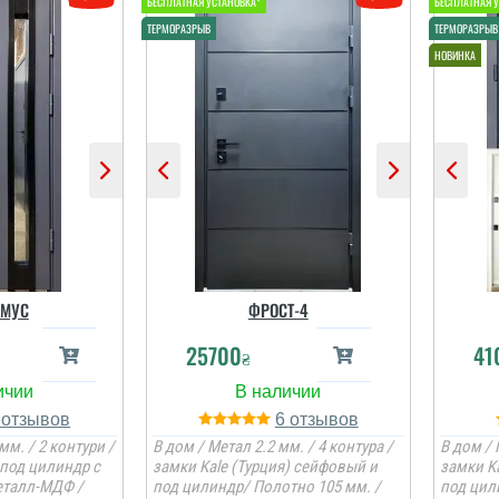
Олег
Іван
онструктив
Класний дизайн,надійне
ням. Тут ж
дерев'яне покриття,
інвата і
хороші замки і метал,
ол ну і
гарно утеплені, дякую за
в. Хлопці
допомогу у виборі
професійні
дверей, все дуже
надійно....
МУС
ФРОСТ-4
і відгуки
читати всі відгуки
25700
41
₴
6
6
мм. / 2 контури /
В дом / Метал 2.2 мм. / 4 контура /
В дом / 
под цилиндр с
замки Kale (Турция) сейфовый и
замки K
еталл-МДФ /
под цилиндр/ Полотно 105 мм. /
под цил