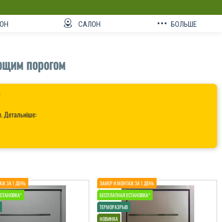
ОН
САЛОН
БОЛЬШЕ
ющим порогом

и. Детальніше: