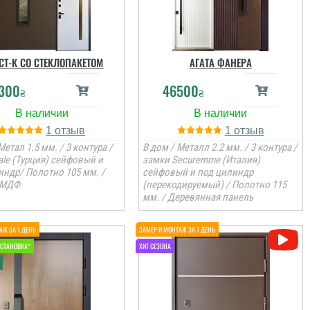
СТ-К СО СТЕКЛОПАКЕТОМ
АГАТА ФАНЕРА
300
46500
₴
₴
1
1
Метал 1.5 мм. / 3 контура /
В дом / Металл 2.2 мм. / 3 контура /
ale (Турция) сейфовый и
замки Securemme (Италия)
индр/ Полотно 105 мм. /
сейфовый и под цилиндр
-МДФ
(перекодируемый) / Полотно 115
мм. / Деревянная панель