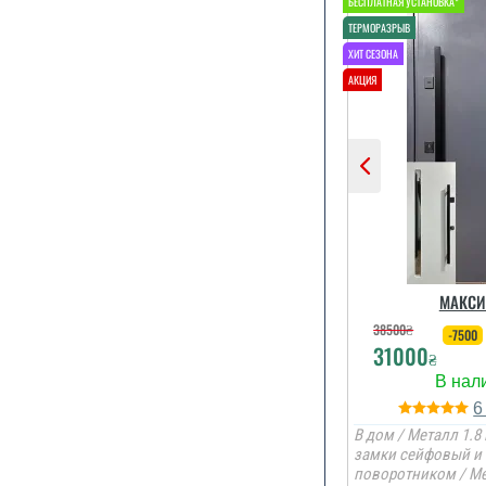
Сподобався к
та наповнен
стеродур+м
фольгоіз
терморозри
установщик 
...
МАКСИ
читати вс
38500
₴
-7500
31000
₴
В дом / Металл 1.8 
замки сейфовый и 
поворотником / М