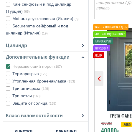
поворотником / Д
Kale сейфовый и под цилиндр
панель
(Турция)
(68)
Mottura двухключевая (Италия)
(3)
Securemme сейфовый и под
цилиндр (Италия)
(19)
Цилиндр
Дополнительные функции
Нержавеющий порог
(107)
Терморазрыв
(122)
Утопленная броненакладка
(153)
Три антисреза
(125)
Три петли
(169)
Защита от солнца
(155)
ГРЕТА ФАНЕ
Класс взломостойкости
48650
₴
-8650
40000
₴
ОЧИСТИТЬ
ПРИМЕНИТЬ