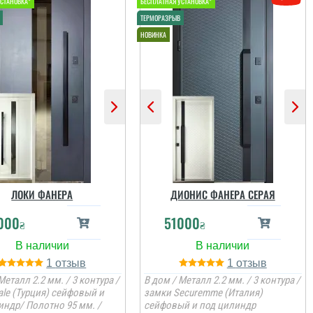
читати всі відгуки
ЛОКИ ФАНЕРА
ДИОНИС ФАНЕРА СЕРАЯ
000
51000
₴
₴
1
1
Металл 2.2 мм. / 3 контура /
В дом / Металл 2.2 мм. / 3 контура /
ale (Турция) сейфовый и
замки Securemme (Италия)
индр/ Полотно 95 мм. /
сейфовый и под цилиндр