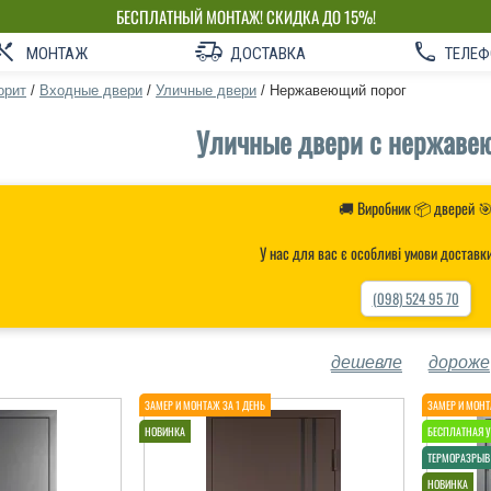
БЕСПЛАТНЫЙ МОНТАЖ! СКИДКА ДО 15%!
СОБСТВЕННОЕ ПРОИЗВОДСТВО-НЕ ПЕРЕПЛАЧИВАЙ!
МОНТАЖ
ДОСТАВКА
ТЕЛЕФ
орит
/
Входные двери
/
Уличные двери
/
Нержавеющий порог
Уличные двери с нержаве
🚚 Виробник 📦 дверей 
У нас для вас є особливі умови доставк
(098) 524 95 70
дешевле
дороже