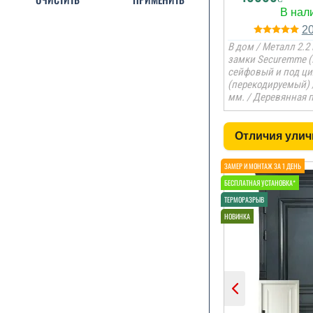
2
В дом / Металл 2.2 
замки Securemme (
сейфовый и под ц
(перекодируемый) 
мм. / Деревянная 
Отличия улич