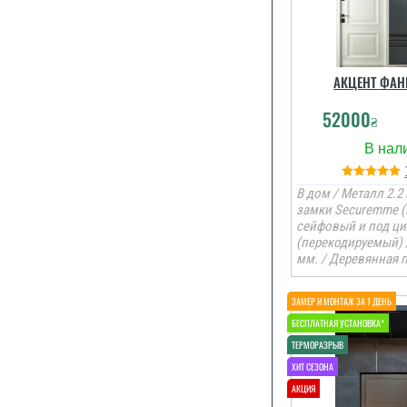
АКЦЕНТ ФАН
52000
₴
В дом / Металл 2.2 
замки Securemme (
сейфовый и под ц
(перекодируемый) 
мм. / Деревянная 