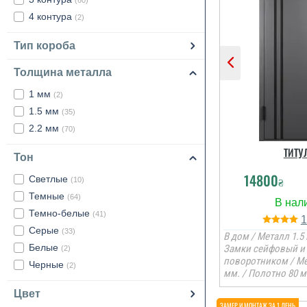
(60)
4 контура
(2)
Тип короба
Толщина металла
1 мм
(2)
1.5 мм
(35)
2.2 мм
(70)
ТИТУ
Тон
14800
Светлые
₴
(10)
Темные
(64)
Темно-белые
(41)
Серые
(33)
В дом / Металл 1.5 
Белые
Замки сейфовый и 
(2)
поворотником / М
Черные
(2)
мм. / Полотно 80 м
Цвет