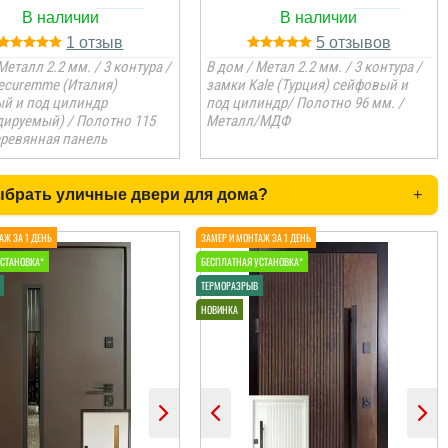
1
5
Металл 2.2 мм. / 3 контура /
В дом / Метал 2.2 мм. / 3 контура /
ecuremme (Италия)
замки Kale (Турция) сейфовый и
й и под цилиндр
под цилиндр/ Полотно 96 мм. /
дируемый) / Полотно 115
Металл/МДФ
еревянная панель
ыбрать уличные двери для дома?
+