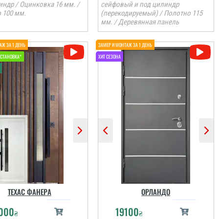
индр / Оцинковка 16 мм. /
сейфовый и под цилиндр
 100 мм.
(перекодируемый) / Полотно 115
мм. / Деревянная панель
ТЕХАС ФАНЕРА
ОРЛАНДО
000
19100
₴
₴