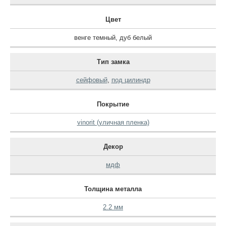
Цвет
венге темный
,
дуб белый
Тип замка
сейфовый
,
под цилиндр
Покрытие
vinorit (уличная пленка)
Декор
мдф
Толщина металла
2.2 мм