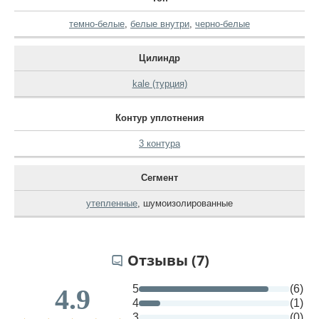
темно-белые
,
белые внутри
,
черно-белые
Цилиндр
kale (турция)
Контур уплотнения
3 контура
Сегмент
утепленные
,
шумоизолированные
Отзывы (7)
5
(6)
4.9
4
(1)
3
(0)