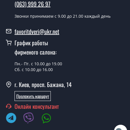
день.
(063) 999 26 97
Можно на сегодня вызвать
Звонки принимаем c 9.00 до 21.00 каждый день
замерщика?
favoritdveri@ukr.net
Да можно.
График работы
У вас есть в наличии готовые
уличные двери?
фирменого салона:
Да, мы имеем большой ассортимент готовых уличных
Пн.- Пт. с 10.00 до 19.00
дверей.
Сб. с 10.00 до 16.00
Какая стоимость самых дешевых
г. Киев, просп. Бажана, 14
уличных дверей?
Проложить маршрут
От 5200 грн.
Онлайн консультант
Нужны уличные двери эконом
класса, что посоветуете?
Каждый наш совет индивидуальный, в том числе и по