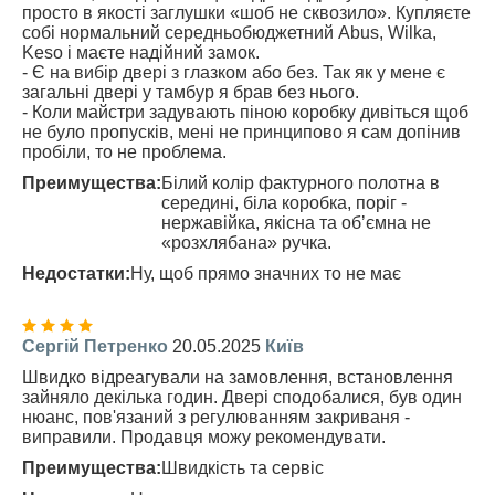
просто в якості заглушки «шоб не сквозило». Купляєте
собі нормальний середньобюджетний Abus, Wilka,
Keso і маєте надійний замок.
- Є на вибір двері з глазком або без. Так як у мене є
загальні двері у тамбур я брав без нього.
- Коли майстри задувають піною коробку дивіться щоб
не було пропусків, мені не принципово я сам допінив
пробіли, то не проблема.
Преимущества:
Білий колір фактурного полотна в
середині, біла коробка, поріг -
нержавійка, якісна та обʼємна не
«розхлябана» ручка.
Недостатки:
Ну, щоб прямо значних то не має
Сергій Петренко
20.05.2025
Київ
Швидко відреагували на замовлення, встановлення
зайняло декілька годин. Двері сподобалися, був один
нюанс, пов'язаний з регулюванням закриваня -
виправили. Продавця можу рекомендувати.
Преимущества:
Швидкість та сервіс