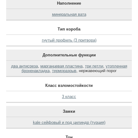
Наполнение
минеральная вата
Тип короба
гнутый профиль (3 притвора)
Дополнительные функции
два антисреза
,
марганцевая пластина
,
три петли
,
утопленная
броненакладка
,
терморазрыв
,
нержавеющий порог
Класс взломостойкости
3 класс
Замки
kale сейфовый и под цилиндр (турция)
Тон