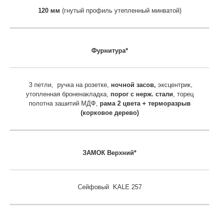
120 мм
(гнутый профиль утепленный минватой)
Фурнитура*
3 петли, ручка на розетке,
ночной засов,
эксцентрик,
утопленная броненакладка,
порог с нерж. стали
, торец
полотна зашитий МДФ,
рама 2 цвета + терморазрыв
(корковое дерево)
ЗАМОК Верхний*
Сейфовый KALE 257