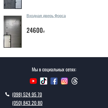
Сколько стоит вызвать замерщика?
Вызов замерщика-консультанта стоит 450 грн.
Входная дверь Форса
Вы производите установку уличных
24600
дверей?
₴
Да производим. Монтаж уличных дверей
производится согласно очереди, во все дни кроме
воскресенья.
Сколько стоит установка дверей
Шелби?
Мы в социальных сетях:
Стоимость установки дверей Шелби - от 1600 грн.
Как быстро можете установить двери
Шелби?
(098) 524 95 70
В тот же день в течении нескольких часов, при
(050) 843 20 80
условии наличия их на складе, либо на следующий