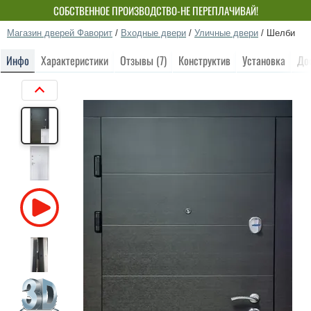
СОБСТВЕННОЕ ПРОИЗВОДСТВО-НЕ ПЕРЕПЛАЧИВАЙ!
Магазин дверей Фаворит
/
Входные двери
/
Уличные двери
/
Шелби
Инфо
Характеристики
Отзывы (7)
Конструктив
Установка
До