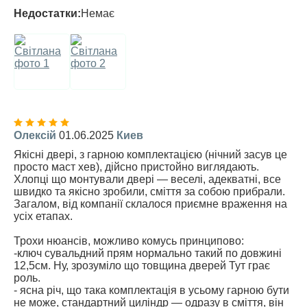
Недостатки:
Немає
Олексій
01.06.2025
Киев
Якісні двері, з гарною комплектацією (нічний засув це
просто маст хев), дійсно пристойно виглядають.
Хлопці що монтували двері — веселі, адекватні, все
швидко та якісно зробили, сміття за собою прибрали.
Загалом, від компанії склалося приємне враження на
усіх етапах.
Трохи нюансів, можливо комусь принципово:
-ключ сувальдний прям нормально такий по довжині
12,5см. Ну, зрозуміло що товщина дверей Тут грає
роль.
- ясна річ, що така комплектація в усьому гарною бути
не може, стандартний циліндр — одразу в сміття, він