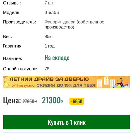
Отзывы:
7
шт.
Модель:
Шелби
Производитель:
Фаворит-двери
(собственное
производство)
Вес:
95
кг
.
Гарантия
1 год
На складе
Наличие:
Онлайн покупок:
78
Цена:
21300
27950
₴
-6650
₴
Купить в 1 клик