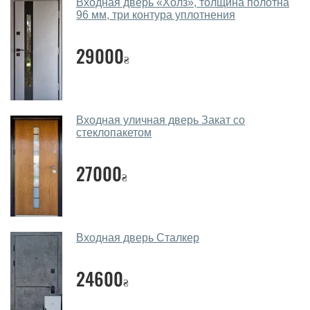
Входная дверь «Холз», толщина полотна
двери?
96 мм, три контура уплотнения
Да. Мы консультируем покупателей
по телефону
,
29000
через мессенджеры, онлайн чат или непосредственно
₴
в нашем салоне-магазине.
Какие уличные двери посоветуете?
Входная уличная дверь Закат со
Наши рекомендации зависят от необходимых
стеклопакетом
параметров, Вашего бюджета и других факторов.
Подбор уличных дверей ведется индивидуально для
27000
₴
каждого посетителя.
Замеры дверей делаете?
Да, делаем. Наши специалисты могут произвести
Входная дверь Сталкер
замер и консультацию на выезде. Каждый сотрудник
имеет с собой каталоги цветов и узоров. После
24600
замера и консультации Вы можете оформить заявку
₴
не посещая наш офис.