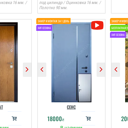
ковка 16 мм. /
под цилиндр / Оцинковка 16 мм. /
Полотно 90 мм.
АТ
СЕНС
18000
20
₴