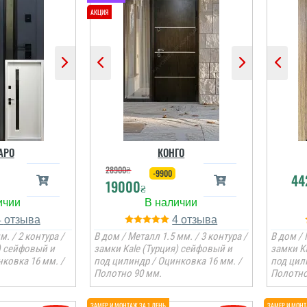
АРО
КОНГО
28900
₴
-9900
44
19000
₴
4
4
м. / 2 контура /
В дом / Металл 1.5 мм. / 3 контура /
В дом / 
) сейфовый и
замки Kale (Турция) сейфовый и
замки K
ковка 16 мм. /
под цилиндр / Оцинковка 16 мм. /
под цил
Полотно 90 мм.
Полотно