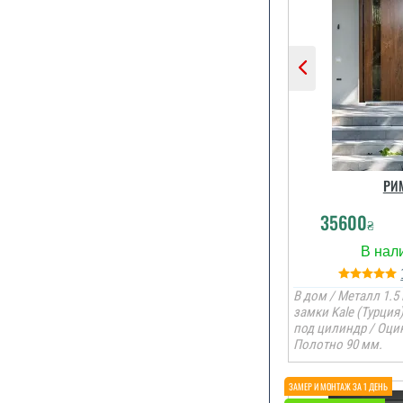
РИ
35600
₴
В дом / Металл 1.5 
замки Kale (Турция
под цилиндр / Оцин
Полотно 90 мм.
Двері реальн
на вигляд 