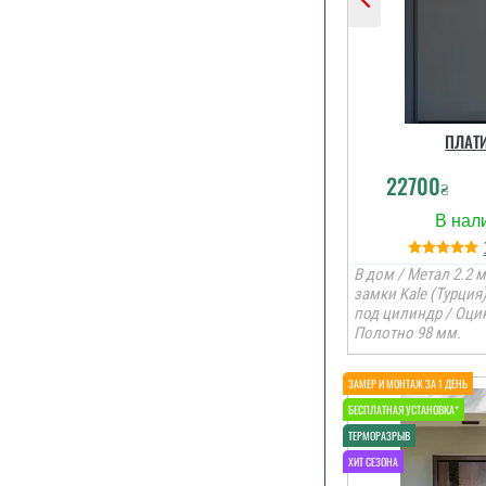
ПЛАТ
22700
₴
В дом / Метал 2.2 м
замки Kale (Турция
под цилиндр / Оцин
Полотно 98 мм.
Встанов
слідуючи
устанлвщики
Євген на п
якісно працю
хороші молоді