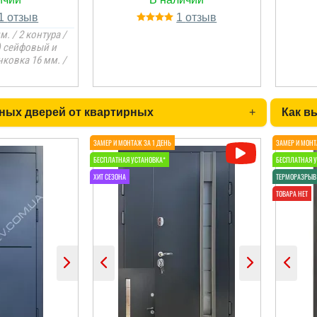
1
1
м. / 2 контура /
) сейфовый и
ковка 16 мм. /
ных дверей от квартирных
+
Как в
щ