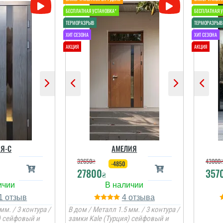
Я-С
АМЕЛИЯ
32650
₴
43000
-4850
27800
357
₴
1
4
мм. / 3 контура /
В дом / Металл 1.5 мм. / 3 контура /
) сейфовый и
замки Kale (Турция) сейфовый и