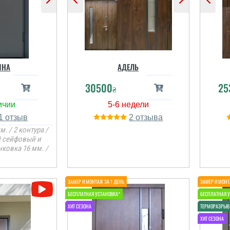
ИНА
АДЕЛЬ
30500
25
₴
1
2
м. / 2 контура /
) сейфовый и
Руслан
ковка 16 мм. /
Валентин
Хотілось швидко
вирішити це питання і це
вдалось виконати,
зробили все макмалтпо
или на
акуратно та оперативно
й день,
враховуючи те, що вікон
 Дмитро та
ще й нас немає. ...
озитиві і
ють, доволі
 хлопці. ...