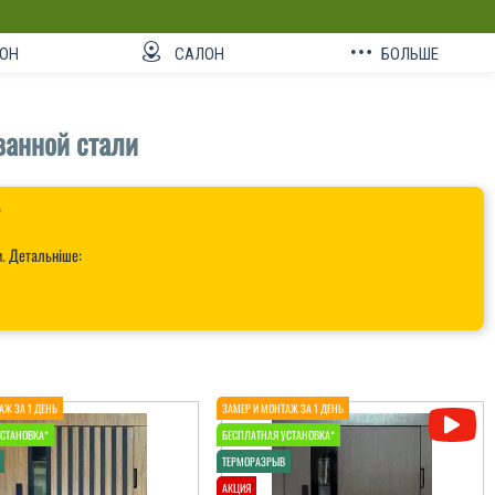
ОН
САЛОН
БОЛЬШЕ
ванной стали

и. Детальніше: