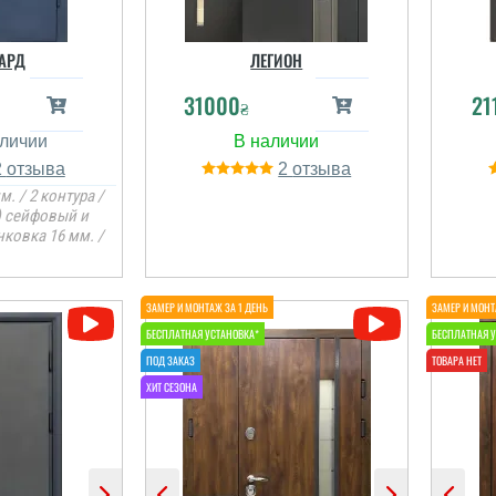
АРД
ЛЕГИОН
31000
21
₴
2
2
м. / 2 контура /
Гена
) сейфовый и
Хороші добротні двері,
Олена
ковка 16 мм. /
мені та дружині
сподобались, ми
задоволені, встановили
ії сусідів і
швидко на слідуючий
ли. теж
день, за собою
лись
прибрали сміття,
еними.
допомгли в
в
правильному
я
викорастанні, менеджер
Віталій молодець,
підска...
і відгуки
читати всі відгуки