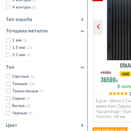
(5)
4 контура
(0)
Тип короба
Толщина металла
1 мм
(1)
1.5 мм
(17)
2.2 мм
(9)
СПАД
Тон
44500
₴
-8000
Светлые
(5)
36500
₴
Темные
(19)
Темно-белые
(7)
Серые
(7)
В дом / Метал 2.2 м
Белые
замки Kale (Турция
(0)
под цилиндр / Оцин
Черные
(0)
Полотно 100 мм.
Цвет