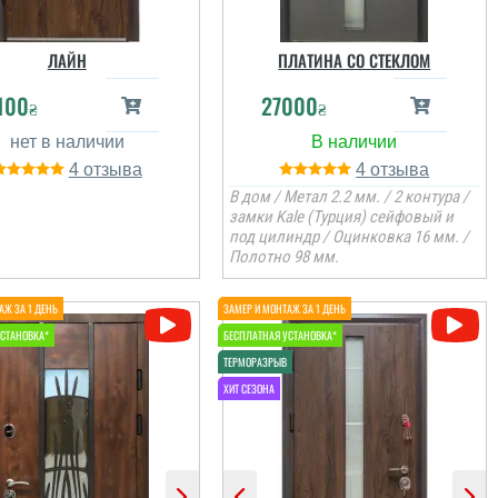
читати всі відгуки
ЛАЙН
ПЛАТИНА СО СТЕКЛОМ
100
27000
₴
₴
4
4
В дом / Метал 2.2 мм. / 2 контура /
замки Kale (Турция) сейфовый и
под цилиндр / Оцинковка 16 мм. /
Геннадий
Полотно 98 мм.
Олена
Очень доволен
дверьми, качеством
сборки, изготовлением и
Двері мене просто
внешним видом,
разили своєю красою,
утеплённые с отличным
кісні та добротні. Я ну
надёжным улпрытием,
дуже задоволена
хороший метал и замки
и есть терморазрыв....