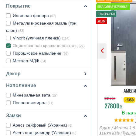
Покрытие
Яхтенная фанера
(67)
Металлизированная эмаль (три
слоя)
(53)
Vinorit (уличная пленка)
(114)
Оцинкованная крашенная сталь
(27)
Порошковое напыление
(66)
Металл-МДФ
(64)
Декор
Наполнение
АМЕЛИ
Минеральная вата
(27)
30150
₴
-2350
Пенополистирол
27800
(11)
₴
Замки
Apecs сейфовый (Украина)
(6)
В дом / Металл 1.5 
Avers под цилиндр (Украина)
замки Kale (Турция
(6)