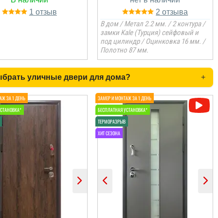
1
2
В дом / Метал 2.2 мм. / 2 контура /
замки Kale (Турция) сейфовый и
под цилиндр / Оцинковка 16 мм. /
Полотно 87 мм.
ыбрать уличные двери для дома?
+
Сергій
Дякуємо вам за
рекомендацію, ми
асливі. Двері супер.