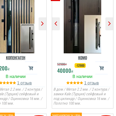
КОПЕНГАГЕН
КОМО
52900
₴
-12900
200
₴
40000
₴
1
1
Метал 2.2 мм. / 2 контура /
В дом / Метал 2.2 мм. / 2 контура /
ale (Турция) сейфовый и
замки Kale (Турция) сейфовый и
индр / Оцинковка 16 мм. /
под цилиндр / Оцинковка 16 мм. /
 100 мм.
Полотно 100 мм.