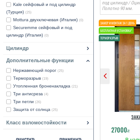
под цилиндр / Оцин
Kale сейфовый и под цилиндр
Полотно 90 мм.
(Турция)
(25)
Mottura двухключевая (Италия)
(0)
Securemme сейфовый и под
цилиндр (Италия)
(0)
Цилиндр
Дополнительные функции
Нержавеющий порог
(25)
Терморазрыв
(19)
Утопленная броненакладка
(21)
Три антисреза
(4)
Три петли
(26)
Защита от солнца
(25)
ЗАК
Класс взломостойкости
27000
₴
ОЧИСТИТЬ
ПРИМЕНИТЬ