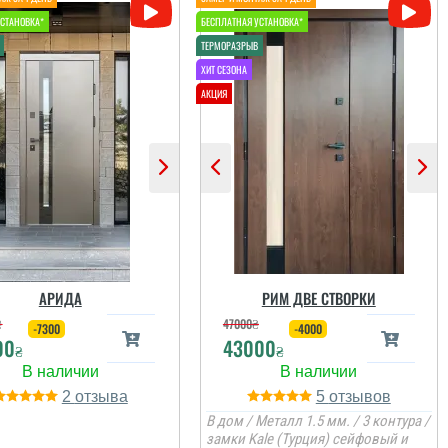
АРИДА
РИМ ДВЕ СТВОРКИ
₴
47000
₴
-7300
-4000
00
43000
₴
₴
2
5
В дом / Металл 1.5 мм. / 3 контура /
замки Kale (Турция) сейфовый и