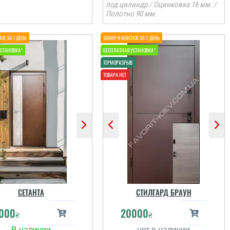
под цилиндр / Оцинковка 16 мм. /
Полотно 90 мм.
СЕТАНТА
СТИЛГАРД БРАУН
000
20000
₴
₴