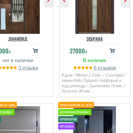
ДИАМОНД
ЗЕБРАНА
300
27000
₴
₴
3
6
В дом / Метал 2.2 мм. / 2 контура /
замки Kale (Турция) сейфовый и
под цилиндр / Оцинковка 16 мм. /
Полотно 98 мм.