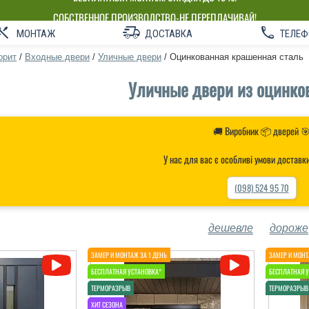
БЕСПЛАТНЫЙ МОНТАЖ! СКИДКА ДО 15%!
СОБСТВЕННОЕ ПРОИЗВОДСТВО-НЕ ПЕРЕПЛАЧИВАЙ!
МОНТАЖ
ДОСТАВКА
ТЕЛЕФ
орит
/
Входные двери
/
Уличные двери
/
Оцинкованная крашенная сталь
Уличные двери из оцинко
🚚 Виробник 📦 дверей 
У нас для вас є особливі умови доставк
(098) 524 95 70
дешевле
дороже