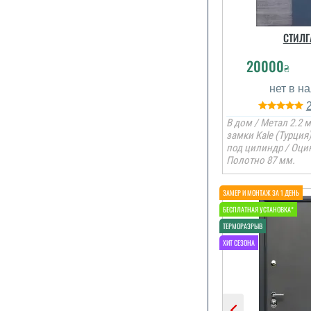
СТИЛГ
20000
₴
В дом / Метал 2.2 м
замки Kale (Турция
под цилиндр / Оцин
Полотно 87 мм.
По рекомендац
ми замови
залиши
задовол
читати вс