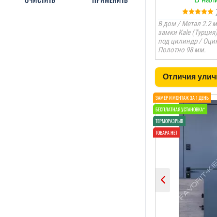
В дом / Метал 2.2 м
замки Kale (Турция
под цилиндр / Оцин
Полотно 98 мм.
Отличия улич