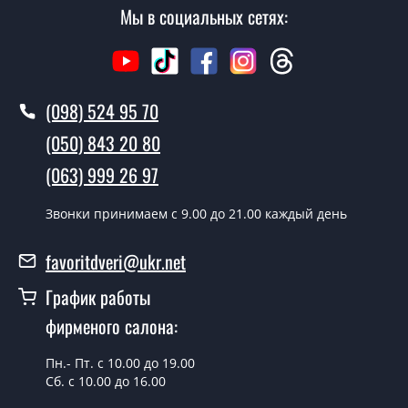
Стоимость установки дверей Лайн - от 1600 грн.
Мы в социальных сетях:
Как быстро можете установить двери
Лайн?
В тот же день в течении нескольких часов, при
(098) 524 95 70
условии наличия их на складе, либо на следующий
(050) 843 20 80
день.
(063) 999 26 97
Можно на сегодня вызвать
замерщика?
Звонки принимаем c 9.00 до 21.00 каждый день
Да можно.
favoritdveri@ukr.net
У вас есть в наличии готовые двери
входные?
График работы
фирменого салона:
Да, мы имеем большой ассортимент готовых входных
дверей.
Пн.- Пт. с 10.00 до 19.00
Какая стоимость самых дешевых
Сб. с 10.00 до 16.00
входных дверей?