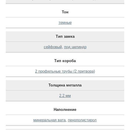
Тон
темные
Тип замка
сейфовый
,
под цилиндр
Тип короба
2 профильные трубы (2 притвора)
Толщина металла
2.2 мм
Наполнение
минеральная вата
,
пенополистирол