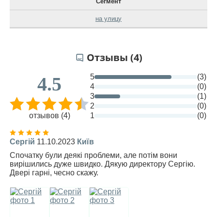
Сегмент
на улицу
Отзывы (4)
5
(3)
4.5
4
(0)
3
(1)
2
(0)
отзывов (4)
1
(0)
Сергій
11.10.2023
Київ
Спочатку були деякі проблеми, але потім вони
вирішились дуже швидко. Дякую директору Сергію.
Двері гарні, чесно скажу.