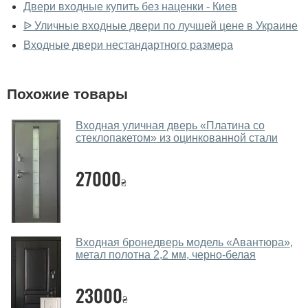
фирменном салоне-магазине.
Двери входные купить без наценки - Киев
ᐉ Уличные входные двери по лучшей цене в Украине
У вас большой магазин?
Входные двери нестандартного размера
Да, у нас большой выбор межкомнатных и входных
дверей.
Похожие товары
Помогаете ли вы выбрать двери
входные?
Входная уличная дверь «Платина со
стеклопакетом» из оцинкованной стали
Да. Мы консультируем покупателей
по телефону
,
через мессенджеры, онлайн чат или непосредственно
27000
в нашем салоне-магазине.
₴
Какие двери входные посоветуете?
Наши рекомендации зависят от необходимых
Входная бронедверь модель «Авантюра»,
параметров, Вашего бюджета и других факторов.
метал полотна 2,2 мм, черно-белая
Подбор входных дверей ведется индивидуально для
каждого посетителя.
23000
₴
Замеры дверей делаете?