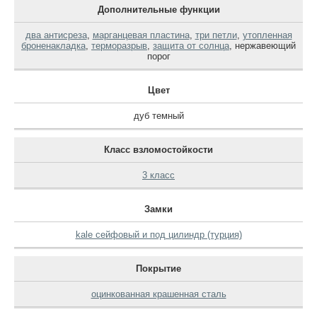
Дополнительные функции
два антисреза
,
марганцевая пластина
,
три петли
,
утопленная
броненакладка
,
терморазрыв
,
защита от солнца
,
нержавеющий
порог
Цвет
дуб темный
Класс взломостойкости
3 класс
Замки
kale сейфовый и под цилиндр (турция)
Покрытие
оцинкованная крашенная сталь