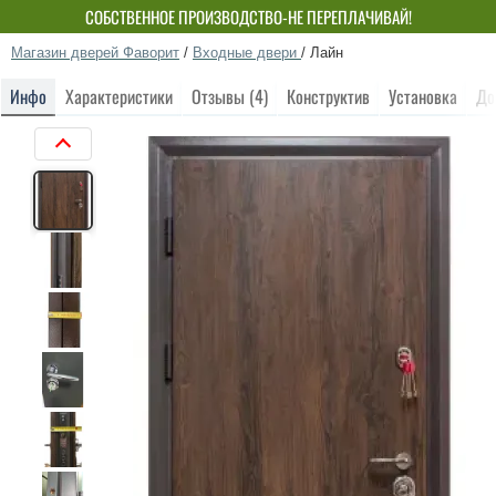
СОБСТВЕННОЕ ПРОИЗВОДСТВО-НЕ ПЕРЕПЛАЧИВАЙ!
Магазин дверей Фаворит
/
Входные двери
/
Лайн
Инфо
Характеристики
Отзывы (4)
Конструктив
Установка
До