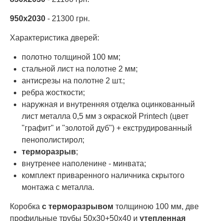
950х2030
- 21300 грн.
Характеристика дверей:
полотно толщиной 100 мм;
стальной лист на полотне 2 мм;
антисрезы на полотне 2 шт.;
ребра жосткости;
наружная и внутренняя отделка оцинкованный
лист металла 0,5 мм з окраской Printech (цвет
"графит" и "золотой дуб") + екструдированный
пенополистирол;
терморазрыв
;
внутренее наполенине - минвата;
комплект приваренного наличника скрытого
монтажа с металла.
Коробка
с терморазрывом
толщиною 100 мм, две
профильные трубы 50х30+50х40 и
утепленная