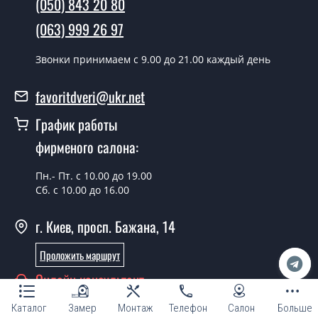
(050) 843 20 80
день.
(063) 999 26 97
Можно на сегодня вызвать
замерщика?
Звонки принимаем c 9.00 до 21.00 каждый день
Да можно.
favoritdveri@ukr.net
У вас есть в наличии готовые двери
входные?
График работы
фирменого салона:
Да, мы имеем большой ассортимент готовых входных
дверей.
Пн.- Пт. с 10.00 до 19.00
Какая стоимость самых дешевых
Сб. с 10.00 до 16.00
входных дверей?
г. Киев, просп. Бажана, 14
От 5200 грн.
Проложить маршрут
Нужны двери входные эконом
класса, что посоветуете?
Онлайн консультант
Каждый наш совет индивидуальный, в том числе и по
Каталог
Замер
Монтаж
Телефон
Салон
Больше