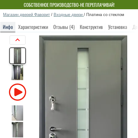
СОБСТВЕННОЕ ПРОИЗВОДСТВО-НЕ ПЕРЕПЛАЧИВАЙ!
Магазин дверей Фаворит
/
Входные двери
/
Платина со стеклом
Инфо
Характеристики
Отзывы (4)
Конструктив
Установка
До