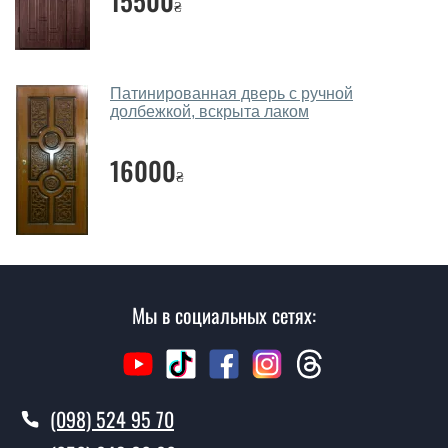
15500
₴
Вызов замерщика-консультанта стоит 450 грн.
Вы производите установку входных
дверей?
Патинированная дверь с ручной
долбежкой, вскрыта лаком
Да производим. Монтаж входных дверей
производится согласно очереди, во все дни кроме
16000
₴
воскресенья.
Сколько стоит установка дверей
Платина со стеклом?
Стоимость установки дверей Платина со стеклом - от
1600 грн.
Мы в социальных сетях:
Как быстро можете установить двери
Платина со стеклом?
В тот же день в течении нескольких часов, при
(098) 524 95 70
условии наличия их на складе, либо на следующий