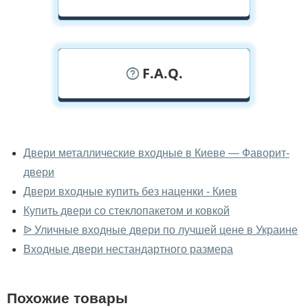
F.A.Q.
У вас можно посмотреть двери
входные вживую?
Двери металлические входные в Киеве — Фаворит-
двери
Да, можно посмотреть двери входные в нашем
фирменном салоне-магазине.
Двери входные купить без наценки - Киев
Купить двери со стеклопакетом и ковкой
У вас большой магазин?
ᐉ Уличные входные двери по лучшей цене в Украине
Да, у нас большой выбор межкомнатных и входных
Входные двери нестандартного размера
дверей.
Помогаете ли вы выбрать двери
Похожие товары
входные?