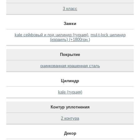
3 класс
Замки
kale сейфовый и под цилиндр (турция)
,
mul-t-lock цилиндр
(израиль) (+1800грн.)
Покрытие
оцинкованная крашенная сталь
Цилиндр
kale (турция)
Контур уплотнения
2 контура
Декор