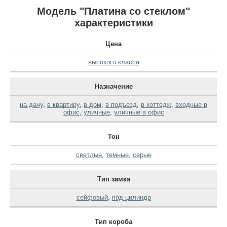
Модель "Платина со стеклом"
характеристики
Цена
высокого класса
Назначение
на дачу
,
в квартиру
,
в дом
,
в подъезд
,
в коттедж
,
входные в
офис
,
уличные
,
уличные в офис
Тон
светлые
,
темные
,
серые
Тип замка
сейфовый
,
под цилиндр
Тип короба