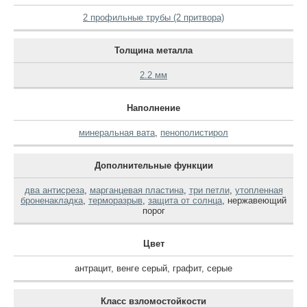
2 профильные трубы (2 притвора)
Толщина металла
2.2 мм
Наполнение
минеральная вата
,
пенополистирол
Дополнительные функции
два антисреза
,
марганцевая пластина
,
три петли
,
утопленная
броненакладка
,
терморазрыв
,
защита от солнца
,
нержавеющий
порог
Цвет
антрацит
,
венге серый
,
графит
,
серые
Класс взломостойкости