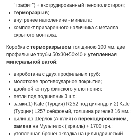
"графит") + екструдированный пенополистирол;
терморазрыв
;
внутренее наполенине - минвата;
комплект приваренного наличника с металла
скрытого монтажа.
Коробка
с терморазрывом
толщиною 100 мм, две
профильные трубы 50х30+50х40 и
утепленная
минеральной ватой
:
вироботана с двух профильных труб;
молоткове противоударное покрытие;
двойной контур финского уплотнения;
петли под подшипник 3 шт.;
замки:1) Kale (Турция) R252 под цилиндр и 2) Kale
(Турция) L257 сейфовый, толщина ригелей 16 мм.;
цилиндр Шерлок (Англия)
с перекодированием,
замена
на Мультилок (Ізраиль) + 1700 грн.;
утопленная броненакладка на цилиндрический