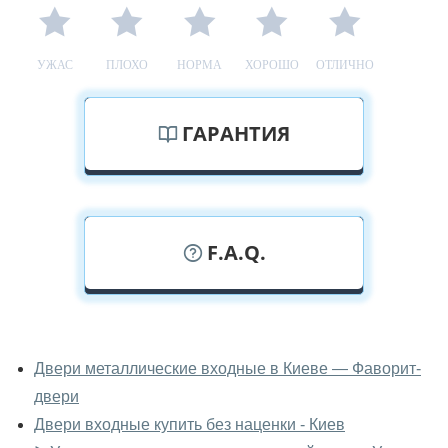
УЖАС
ПЛОХО
НОРМА
ХОРОШО
ОТЛИЧНО
ГАРАНТИЯ
F.A.Q.
У вас можно посмотреть уличные
двери вживую?
Двери металлические входные в Киеве — Фаворит-
двери
Да, можно посмотреть уличные двери в нашем
фирменном салоне-магазине.
Двери входные купить без наценки - Киев