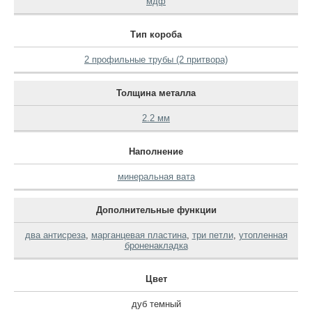
мдф
Тип короба
2 профильные трубы (2 притвора)
Толщина металла
2.2 мм
Наполнение
минеральная вата
Дополнительные функции
два антисреза
,
марганцевая пластина
,
три петли
,
утопленная
броненакладка
Цвет
дуб темный