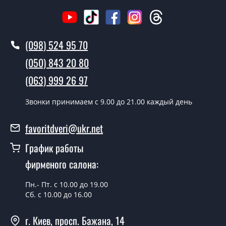
Как быстро можете установить двери
Грета?
В тот же день в течении нескольких часов, при
(098) 524 95 70
условии наличия их на складе, либо на следующий
(050) 843 20 80
день.
(063) 999 26 97
Можно на сегодня вызвать
замерщика?
Звонки принимаем c 9.00 до 21.00 каждый день
Да можно.
favoritdveri@ukr.net
У вас есть в наличии готовые
уличные двери?
График работы
фирменого салона:
Да, мы имеем большой ассортимент готовых уличных
дверей.
Пн.- Пт. с 10.00 до 19.00
Какая стоимость самых дешевых
Сб. с 10.00 до 16.00
уличных дверей?
г. Киев, просп. Бажана, 14
От 5200 грн.