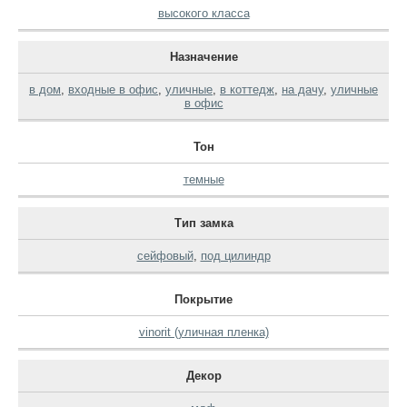
высокого класса
Назначение
в дом
,
входные в офис
,
уличные
,
в коттедж
,
на дачу
,
уличные
в офис
Тон
темные
Тип замка
сейфовый
,
под цилиндр
Покрытие
vinorit (уличная пленка)
Декор