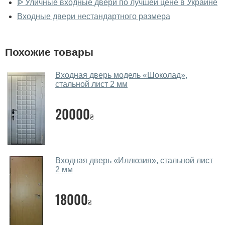
ᐉ Уличные входные двери по лучшей цене в Украине
У вас большой магазин?
Входные двери нестандартного размера
Да, у нас большой выбор межкомнатных и входных
дверей.
Похожие товары
Помогаете ли вы выбрать уличные
двери?
Входная дверь модель «Шоколад»,
стальной лист 2 мм
Да. Мы консультируем покупателей
по телефону
,
через мессенджеры, онлайн чат или непосредственно
20000
в нашем салоне-магазине.
₴
Какие уличные двери посоветуете?
Наши рекомендации зависят от необходимых
Входная дверь «Иллюзия», стальной лист
параметров, Вашего бюджета и других факторов.
2 мм
Подбор уличных дверей ведется индивидуально для
каждого посетителя.
18000
₴
Замеры дверей делаете?