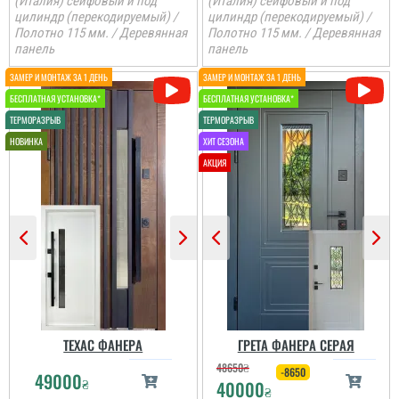
(Италия) сейфовый и под
(Италия) сейфовый и под
цилиндр (перекодируемый) /
цилиндр (перекодируемый) /
Полотно 115 мм. / Деревянная
Полотно 115 мм. / Деревянная
панель
панель
ТЕХАС ФАНЕРА
ГРЕТА ФАНЕРА СЕРАЯ
48650
₴
-8650
49000
₴
40000
₴