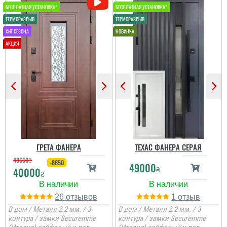
ГРЕТА ФАНЕРА
ТЕХАС ФАНЕРА СЕРАЯ
48650
₴
-8650
49000
₴
40000
₴
26
1
В дом / Металл 2.2 мм. / 3
В дом / Металл 2.2 мм. / 3
контура / замки Securemme
контура / замки Securemme