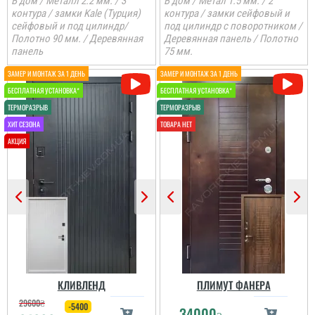
В дом / Металл 2.2 мм. / 3
В дом / Метал 1.5 мм. / 2
контура / замки Kale (Турция)
контура / замки сейфовый и
сейфовый и под цилиндр/
под цилиндр с поворотником /
Полотно 90 мм. / Деревянная
Деревянная панель / Полотно
панель
75 мм.
КЛИВЛЕНД
ПЛИМУТ ФАНЕРА
Ніна Гопкало
29600
₴
-5400
34000