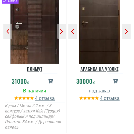
Андрей
Ярослав
Двери норм. Заказ -
Будинок був під продаж
установка 5 дней. При
та і варіант не хотілось
установке ребята
для вулиці самий
ошиблись, но приехали
дешевий, покриття
и всё исправили. Так что
дійсно хороше і за такі
всё хорошо....
гроші, можу радити...
читати всі відгуки
читати всі відгуки
ПЛИМУТ
АРАБИКА НА УГОЛКЕ
31000
30000
₴
₴
4
4
В дом / Метал 2.2 мм. / 3
контура / замки Kale (Турция)
сейфовый и под цилиндр/
Полотно 84 мм. / Деревянная
панель
Степан