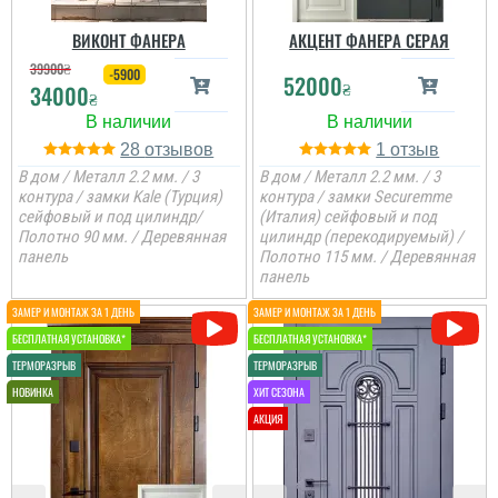
ВИКОНТ ФАНЕРА
АКЦЕНТ ФАНЕРА СЕРАЯ
39900
₴
-5900
52000
₴
34000
₴
28
1
В дом / Металл 2.2 мм. / 3
В дом / Металл 2.2 мм. / 3
контура / замки Kale (Турция)
контура / замки Securemme
сейфовый и под цилиндр/
(Италия) сейфовый и под
Полотно 90 мм. / Деревянная
цилиндр (перекодируемый) /
панель
Полотно 115 мм. / Деревянная
панель