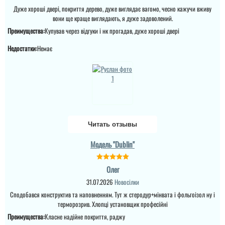
Дуже хороші двері, покриття дерево, дуже виглядає вагомо, чесно кажучи вживу
вони ще краще виглядають, я дуже задоволений.
Преимущества:
Купував через відгуки і нк прогадав, дуже хороші двері
Марія
Недостатки:
Немає
Шукали по ціні щоб були
двері та покриття.
Фанера за такі гроші та
параметри це по ринку
вийшло саме краще, в
тому плані, що дають 3
роки гарантії. Мы дуже
задоволені, дякую. ...
Читать отзывы
читати всі відгуки
Модель "Dublin"
Олег
31.07.2026
Новосілки
Игорь
Vitaliy
Сподобався конструктив та наповненням. Тут ж стеродур+мінвата і фольгоізол ну і
терморозрив. Хлопці установщик професійні
Преимущества:
Класне надійне покриття, раджу
Дорого, но качественно.
Очень неплохо на свою
Дверью реально