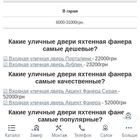
В гараж
6000-31000грн.
Какие уличные двери яхтенная фанера
самые дешевые?
☑ Входная уличная дверь Порталини
- 22000грн
☑ Входная уличная дверь Дублин
- 23200грн
Какие уличные двери яхтенная фанера
самые качественные?
☑ Входная уличная дверь Акцент Фанера Серая
-
52000грн
☑ Входная уличная дверь Акцент Фанера
- 52000грн
Какие уличные двери яхтенная фанера
самые популярные?
☑ Входная уличная дверь «Плимут фанера» три контура
уплотнения, лист металла 2.2 мм
- 34000грн
Каталог
Замер
Монтаж
Телефон
Салон
Больше