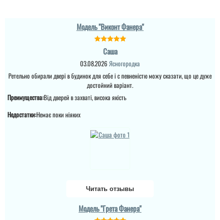
Красивая якісна фанера,
Мирослава
дуже сподобався
Модель "Виконт Фанера"
дизайн, міцніть двері,
Хороший варінат для
товщина полотна, та три
вулиці з деревяного
контурки ущільненя.
Саша
покриття, колі дуже
ціаквий. комплектація
03.08.2026
Ясногородка
теж дуже класна, входні
Ретельно обирали двері в будинок для себе і с певненістю можу сказати, що це дуже
читати всі відгуки
двері встановили
швидко за два дні....
достойний варіант.
Преимущества:
Від дверей в захваті, висока якість
читати всі відгуки
Недостатки:
Немає поки ніяких
Читать отзывы
Модель "Грета Фанера"