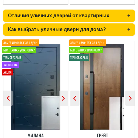
Отличия уличных дверей от квартирных
+
Как выбрать уличные двери для дома?
+
Аліна
Стільки передивились
варіантів вуличних
дверей різних
виробників і саме цей
виробник нам зайшов
більше по ціні та якості,
отримували товар новою
поштою. все приїхало
вчано та ціле. Двері ну
просто тов...
МИЛАНА
ГРЕЙТ