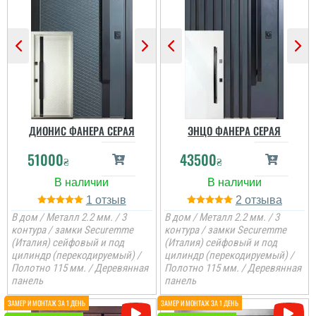
дууууже задоволені і
виконання данних
якістю дверей,і
дверей , нічого більше
сервісом,і
додати. Якість та вид
клієнтоорієнтовністю,і
покриття ви можете самі
вартістю! ВСЕ НА
побачите а масивне
ВИЩОМУ РІВНІ ! Бажаю
полотно і короб , то
процвітання компанії
відпадають всі питання
,мо...
які двері повинні бути в
будинок....
читати всі відгуки
ДИОНИС ФАНЕРА СЕРАЯ
ЭНЦО ФАНЕРА СЕРАЯ
51000
43500
₴
₴
1
2
В дом / Металл 2.2 мм. / 3
В дом / Металл 2.2 мм. / 3
контура / замки Securemme
контура / замки Securemme
(Италия) сейфовый и под
(Италия) сейфовый и под
цилиндр (перекодируемый) /
цилиндр (перекодируемый) /
Полотно 115 мм. / Деревянная
Полотно 115 мм. / Деревянная
панель
панель