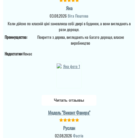
Яна
03.08.2026
Віта Поштова
Марія
Валентин
Коли дійсно по класній ціні замовляєш собі двері в будинок, а вони виглядають в
рази дороще.
Преимущества:
Покриття з дерева, виглядають на багато дороще, власне
Піля орків шукала двері
Дуже класні двері і дуже
поміцніше, щоб був
виробництво
надійні, утеплення,
ганий метал та три
красиві.
конутри ущільнення
Недостатки:
Немає
читати всі відгуки
читати всі відгуки
Читать отзывы
Модель "Виконт Фанера"
Руслан
02.08.2026
Фастів