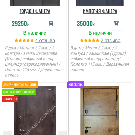
ГОРДОН ФАНЕРА
ИМПЕРИЯ ФАНЕРА
29250
35000
₴
₴
4
2
В дом / Металл 2.2 мм. / 3
В дом / Метал 2.2 мм. / 3
контура / замки Securemme
контура / замки Kale (Турция)
(Италия) сейфовый и под
сейфовый и под цилиндр/
цилиндр (перекодируемый) /
Полотно 115 мм. / Деревянная
Полотно 115 мм. / Деревянная
панель
панель