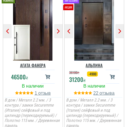
Женя
Вся сім'я задоволена
дверима, дуже
товстелезні та міцні на
АГАТА ФАНЕРА
АЛЬПИНА
вид двері, покриття яке
нічого ок боїться,
36100
₴
-4900
46500
встановили швидко....
₴
31200
₴
1
22
В дом / Металл 2.2 мм. / 3
В дом / Металл 2.2 мм. / 3
контура / замки Securemme
контура / замки Securemme
(Италия) сейфовый и под
(Італия) сейфовый и под
цилиндр (перекодируемый) /
цилиндр (перекодируемый) /
Полотно 115 мм. / Деревянная
Полотно 115 мм. / Деревянная
панель
панель