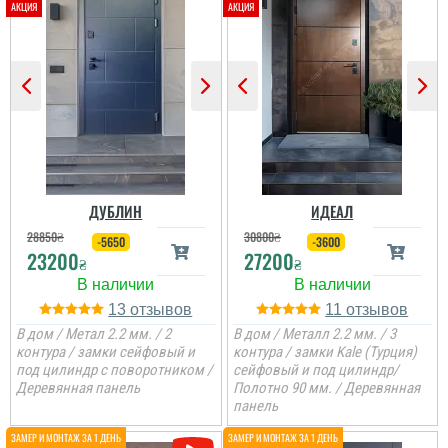
ДУБЛИН
ИДЕАЛ
28850
₴
30800
₴
-5650
-3600
23200
27200
₴
₴
13
11
В дом / Метал 2.2 мм. / 2
В дом / Металл 2.2 мм. / 3
контура / замки сейфовый и
контура / замки Kale (Турция)
под цилиндр с поворотником /
сейфовый и под цилиндр/
Деревянная панель
Полотно 90 мм. / Деревянная
панель