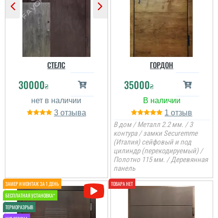
СТЕЛС
ГОРДОН
30000
35000
₴
₴
3
1
В дом / Металл 2.2 мм. / 3
контура / замки Securemme
(Италия) сейфовый и под
цилиндр (перекодируемый) /
Полотно 115 мм. / Деревянная
панель