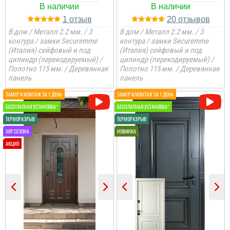
1
20
В дом / Металл 2.2 мм. / 3
В дом / Металл 2.2 мм. / 3
контура / замки Securemme
контура / замки Securemme
(Италия) сейфовый и под
(Италия) сейфовый и под
цилиндр (перекодируемый) /
цилиндр (перекодируемый) /
Полотно 115 мм. / Деревянная
Полотно 115 мм. / Деревянная
панель
панель