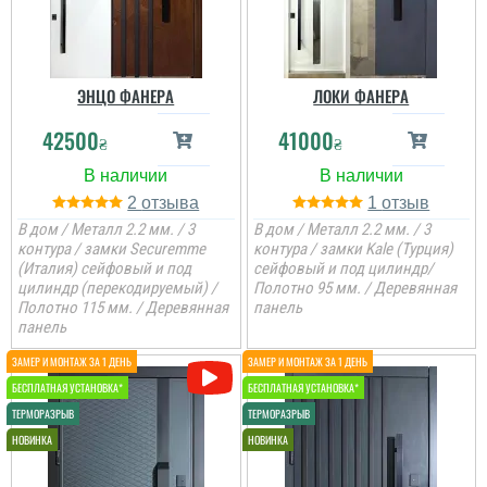
читати всі відгуки
ЭНЦО ФАНЕРА
ЛОКИ ФАНЕРА
42500
41000
₴
₴
2
1
В дом / Металл 2.2 мм. / 3
В дом / Металл 2.2 мм. / 3
контура / замки Securemme
контура / замки Kale (Турция)
(Италия) сейфовый и под
сейфовый и под цилиндр/
цилиндр (перекодируемый) /
Полотно 95 мм. / Деревянная
Полотно 115 мм. / Деревянная
панель
панель
Міла
Денис
Вітаю! Замовляли тут
вхідні двері в будинок і
квартиру.Залишились
Просто шикарне