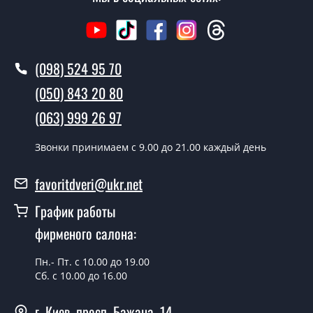
Как быстро можете установить двери
Зеркало?
В тот же день в течении нескольких часов, при
(098) 524 95 70
условии наличия их на складе, либо на следующий
(050) 843 20 80
день.
(063) 999 26 97
Можно на сегодня вызвать
замерщика?
Звонки принимаем c 9.00 до 21.00 каждый день
Да можно.
favoritdveri@ukr.net
У вас есть в наличии готовые двери
входные?
График работы
фирменого салона:
Да, мы имеем большой ассортимент готовых входных
дверей.
Пн.- Пт. с 10.00 до 19.00
Какая стоимость самых дешевых
Сб. с 10.00 до 16.00
входных дверей?
г. Киев, просп. Бажана, 14