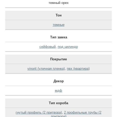
темный орех
Тон
темные
Тип замка
сейфовый
,
под цилиндр
Покрытие
vinorit (уличная пленка)
,
пвх (квартира)
Декор
мдф
Тип короба
гнутый профиль (2 притвора)
,
2 профильные трубы (2
притвора)