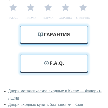
УЖАС
ПЛОХО
НОРМА
ХОРОШО
ОТЛИЧНО
ГАРАНТИЯ
F.A.Q.
У вас можно посмотреть двери
входные вживую?
Двери металлические входные в Киеве — Фаворит-
двери
Да, можно посмотреть двери входные в нашем
фирменном салоне-магазине.
Двери входные купить без наценки - Киев