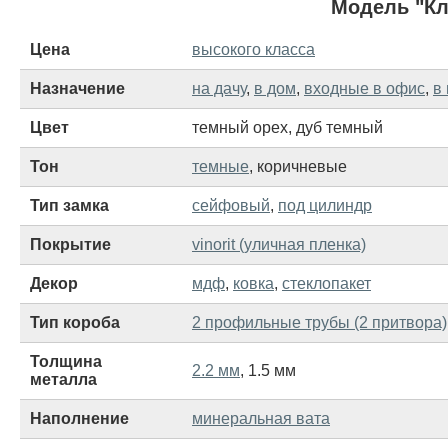
Модель "Кл
Цена
высокого класса
Назначение
на дачу
,
в дом
,
входные в офис
,
в
Цвет
темный орех
,
дуб темный
Тон
темные
,
коричневые
Тип замка
сейфовый
,
под цилиндр
Покрытие
vinorit (уличная пленка)
Декор
мдф
,
ковка
,
стеклопакет
Тип короба
2 профильные трубы (2 притвора)
Толщина
2.2 мм
,
1.5 мм
металла
Наполнение
минеральная вата