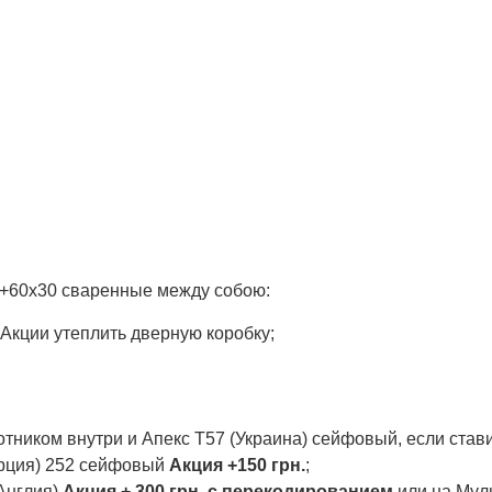
0+60х30 сваренные между собою:
 Акции утеплить дверную коробку;
отником внутри и Апекс Т57 (Украина) сейфовый, если стави
урция) 252 сейфовый
Акция
+150 грн.
;
Англия)
Акция + 300 грн. с перекодированием
или на Мул