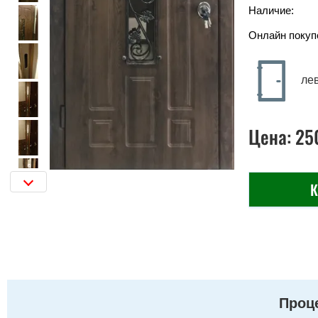
Наличие:
Онлайн покуп
ле
Цена:
25
К
Проце