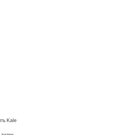
ть Kale
ьтилок