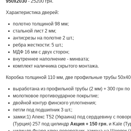
950х2030
- 25200 грн.
Характеристика дверей:
полотно толщиной 98 мм;
стальной лист 2 мм;
антисрезы на полотне 2 шт.;
ребра жесткости: 5 шт.;
МДФ 16 мм с двух сторон;
внутреннее наполнение - минвата;
комплект наличника скрытого монтажа.
Коробка толщиной 110 мм, две профильные трубы 50х4
выработана из профильной трубы (2 мм) + 300 грн по
молотковое противоударное покрытие;
двойной контур финского уплотнения;
петли под подшипник 3 шт.;
замки:1) Апекс Т52 (Украина) под сердцевину с повор
(Турция) 257 под цилиндр
Акция
+ 150 грн.
и Kale (Т
цилиндр Фуаро ключ-поворотник, замена на Шерлок (