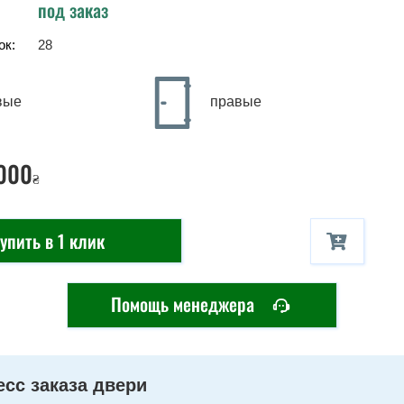
под заказ
ок:
28
вые
правые
000
₴
упить в 1 клик
Помощь менеджера
сс заказа двери