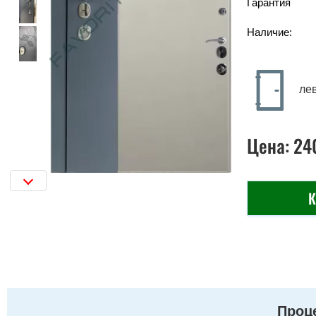
Гарантия
Наличие:
ле
Цена:
24
К
Проце