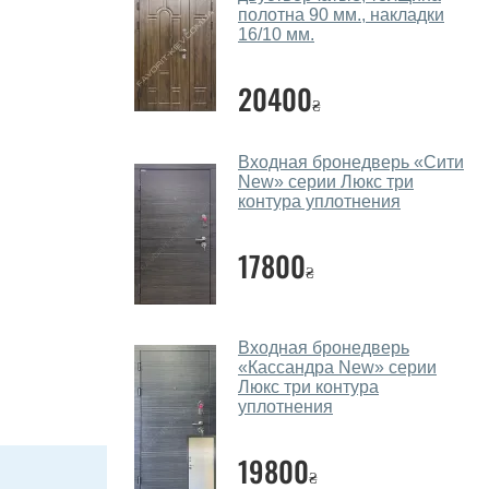
полотна 90 мм., накладки
16/10 мм.
20400
₴
Входная бронедверь «Сити
New» серии Люкс три
контура уплотнения
17800
₴
Входная бронедверь
«Кассандра New» серии
Люкс три контура
уплотнения
19800
₴