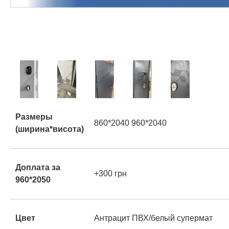
Размеры
860*2040 960*2040
(ширина*висота)
Доплата за
+300 грн
960*2050
Цвет
Антрацит ПВХ/белый супермат