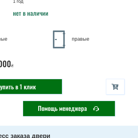
1 год
нет в наличии
вые
правые
000
₴
упить в 1 клик
Помощь менеджера
сс заказа двери