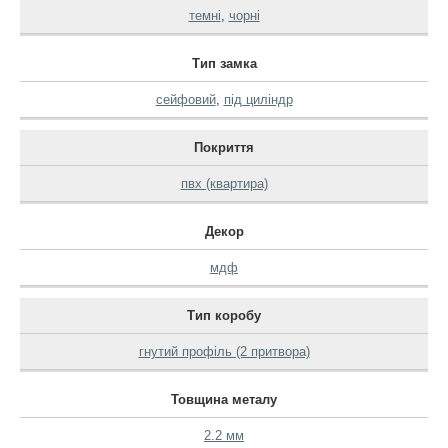
темні
,
чорні
Тип замка
сейфовий
,
під циліндр
Покриття
пвх (квартира)
Декор
мдф
Тип коробу
гнутий профіль (2 притвора)
Товщина металу
2.2 мм