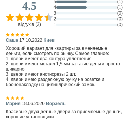
5
(1)
4.5
4
(1)
3
(0)
2
(0)
відгуків (2)
1
(0)
Саша
17.10.2022
Киев
Хороший вариант для квартиры за вменяемые
деньги, если смотреть по рынку. Самое главное:
1. двери имеют два контура уплотнения
2. двери имеют металл 1,5 мм за такие деньги просто
шикарно.
3. двери имеют анстисрезы 2 шт.
4. двери имею разделюную ручку на розетке и
броненакладку на цилинлрический замок.
Мария
18.06.2020
Ворзель
Красивые двухцветные двери за приемлемые деньги,
хорошие установщики.