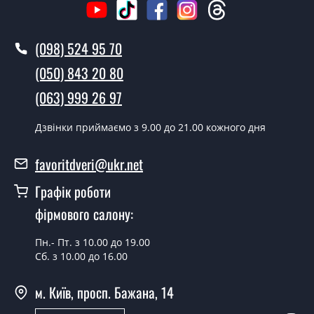
Як швидко можете встановити двері
Мадрід?
(098) 524 95 70
У той самий день протягом кількох годин, за умови
(050) 843 20 80
наявності їх на складі, чи наступного дня.
(063) 999 26 97
Чи можна на сьогодні викликати
замірника?
Дзвінки приймаємо з 9.00 до 21.00 кожного дня
Так можна.
favoritdveri@ukr.net
У вас є в наявності готові двері
Графік роботи
вхідні?
фірмового салону:
Так, ми маємо великий асортимент готових вхідних
дверей.
Пн.- Пт. з 10.00 до 19.00
Сб. з 10.00 до 16.00
Яка вартість найдешевших вхідних
дверей?
м. Київ, просп. Бажана, 14
Від 5200 грн.