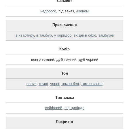
Сегмент
недорого
,
під заказ
,
економ
Призначення
в квартиру
,
в тамбур
,
у коридор
,
вхідні в офіс
,
тамбурні
Колір
венге темний
,
дуб темний
,
дуб чорний
Тон
світлі
,
темні
,
чорні
,
темно-білі
,
темно-світлі
Тип замка
сейфовий
,
під циліндр
Покриття