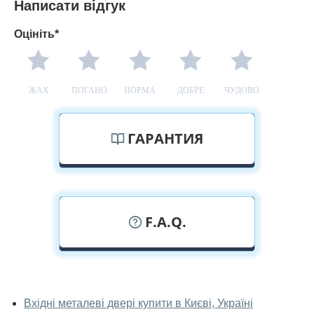
Написати відгук
Оцініть*
ЖАХ
ПОГАНО
НОРМА
ДОБРЕ
ЧУДОВО
ГАРАНТИЯ
F.A.Q.
У вас можна подивитися двері вхідні
наживо?
Вхідні металеві двері купити в Києві, Україні