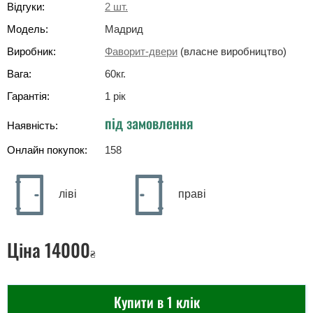
Відгуки:
2
шт.
Модель:
Мадрид
Виробник:
Фаворит-двери
(власне виробництво)
Вага:
60
кг
.
Гарантія:
1 рік
під замовлення
Наявність:
Онлайн покупок:
158
ліві
праві
Ціна
14000
₴
Купити в 1 клік