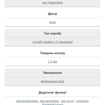
пвх (квартира)
Декор
мдф
Тип коробу
гнутий профіль (2 притвора)
Товщина металу
1.5 мм
Наповнення
мінеральна вата
Додаткові функції
броненакладка
,
два антизрізи
,
три петлі
,
утоплена
броненакладка