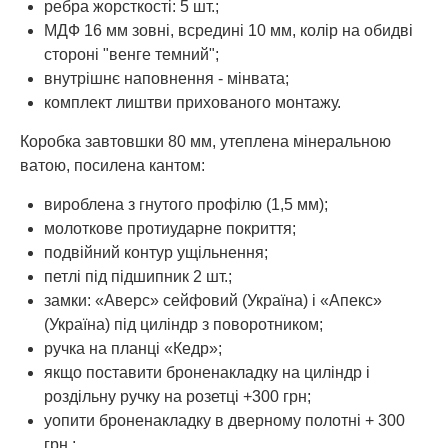
ребра жорсткості: 5 шт.;
МДФ 16 мм зовні, всредині 10 мм, колір на обидві
стороні "венге темний";
внутрішнє наповнення - мінвата;
комплект лиштви прихованого монтажу.
Коробка завтовшки 80 мм, утеплена мінеральною
ватою, посилена кантом:
вироблена з гнутого профілю (1,5 мм);
молоткове протиударне покриття;
подвійний контур ущільнення;
петлі під підшипник 2 шт.;
замки: «Аверс» сейфовий (Україна) і «Апекс»
(Україна) під циліндр з поворотником;
ручка на планці «Кедр»;
якщо поставити броненакладку на циліндр і
роздільну ручку на розетці +300 грн;
уопити броненакладку в дверному полотні + 300
грн.;