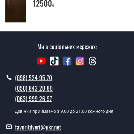
12500
₴
Так робимо. Монтаж вхідних дверей проводиться
згідно з чергою, у всі дні крім неділі.
Скільки коштує установка дверей
Брама?
Ми в соціальних мережах:
Вартість встановлення дверей Брама - від 1600 грн.
Як швидко можете встановити двері
Брама?
(098) 524 95 70
У той самий день протягом кількох годин, за умови
наявності їх на складі, чи наступного дня.
(050) 843 20 80
Чи можна на сьогодні викликати
(063) 999 26 97
замірника?
Дзвінки приймаємо з 9.00 до 21.00 кожного дня
Так можна.
У вас є в наявності готові двері
favoritdveri@ukr.net
вхідні?