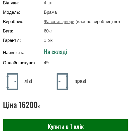
Відгуки:
4
шт.
Модель:
Брама
Виробник:
Фаворит-двери
(власне виробництво)
Вага:
60
кг
.
Гарантія:
1 рік
На складі
Наявність:
Онлайн покупок:
49
ліві
праві
Ціна
16200
₴
Купити в 1 клік