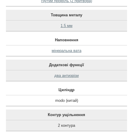
гнутий профіль (2 притвора)
Товщина металу
1.5 мм
Наповнення
мінеральна вата
Додаткові функції
два антизрізи
Циліндр
modo (китай)
Контур ущільнення
2 контура