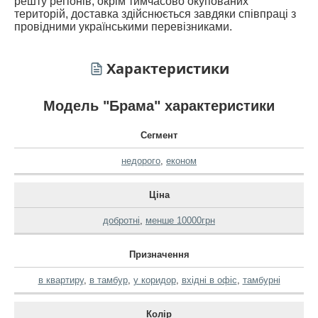
решту регіонів, окрім тимчасово окупованих
територій, доставка здійснюється завдяки співпраці з
провідними українськими перевізниками.
Характеристики
Модель "Брама" характеристики
Сегмент
недорого
,
економ
Ціна
добротні
,
менше 10000грн
Призначення
в квартиру
,
в тамбур
,
у коридор
,
вхідні в офіс
,
тамбурні
Колір