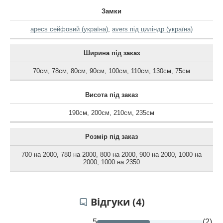
Замки
apecs сейфовий (україна)
,
avers під циліндр (україна)
Ширина під заказ
70см
,
78см
,
80см
,
90см
,
100см
,
110см
,
130см
,
75см
Висота під заказ
190см
,
200см
,
210см
,
235см
Розмір під заказ
700 на 2000
,
780 на 2000
,
800 на 2000
,
900 на 2000
,
1000 на
2000
,
1000 на 2350
Відгуки (4)
5
(2)