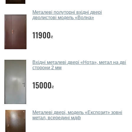
салоні-магазині.
Які двері вхідні порадите?
Металеві полуторні вхідні двері
дволистові модель «Волна»
Наші рекомендації залежать від необхідних
параметрів, бюджету та інших факторів. Підбір
11900
₴
вхідних дверей проводиться індивідуально для
кожного відвідувача.
Заміри дверей робите?
Вхідні металеві двері «Нота», метал на дві
Так, робимо. Наші фахівці можуть зробити замір та
сторони 2 мм
консультацію на виїзді. Кожен співробітник має із
собою каталоги кольорів та візерунків. Після виміру та
15000
₴
консультації Ви можете оформити заявку, не
відвідуючи наш офіс.
Скільки коштує викликати замірника?
Металеві двері, модель «Експозит» зовні
метал, всередині мдф
Виклик замірника-консультанта коштує 450 грн.
Ви робите установку вхідних дверей?