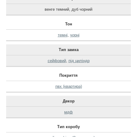
венге темний
,
дуб чорний
Тон
темні
,
чорні
Тип замка
сейфовий
,
під циліндр
Покриття
пвх (квартира)
Декор
мдф
Тип коробу