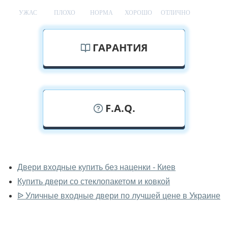
УЖАС
ПЛОХО
НОРМА
ХОРОШО
ОТЛИЧНО
ГАРАНТИЯ
F.A.Q.
У вас можно посмотреть уличные
двери вживую?
Двери входные купить без наценки - Киев
Купить двери со стеклопакетом и ковкой
Да, можно посмотреть уличные двери в нашем
фирменном салоне-магазине.
ᐉ Уличные входные двери по лучшей цене в Украине
У вас большой магазин?