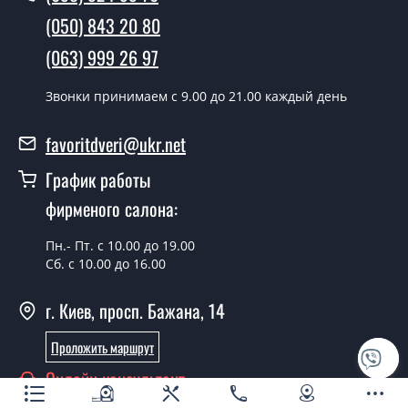
(050) 843 20 80
В тот же день в течении нескольких часов, при
(063) 999 26 97
условии наличия их на складе, либо на следующий
день.
Звонки принимаем c 9.00 до 21.00 каждый день
Можно на сегодня вызвать
замерщика?
favoritdveri@ukr.net
Да можно.
График работы
У вас есть в наличии готовые
фирменого салона:
уличные двери?
Пн.- Пт. с 10.00 до 19.00
Да, мы имеем большой ассортимент готовых уличных
Сб. с 10.00 до 16.00
дверей.
г. Киев, просп. Бажана, 14
Какая стоимость самых дешевых
уличных дверей?
Проложить маршрут
От 5200 грн.
Онлайн консультант
Нужны уличные двери эконом