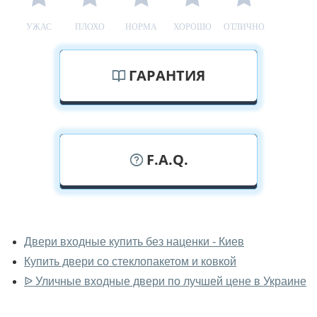
УЖАС
ПЛОХО
НОРМА
ХОРОШО
ОТЛИЧНО
ГАРАНТИЯ
F.A.Q.
У вас можно посмотреть уличные
двери вживую?
Двери входные купить без наценки - Киев
Купить двери со стеклопакетом и ковкой
Да, можно посмотреть уличные двери в нашем
фирменном салоне-магазине.
ᐉ Уличные входные двери по лучшей цене в Украине
У вас большой магазин?