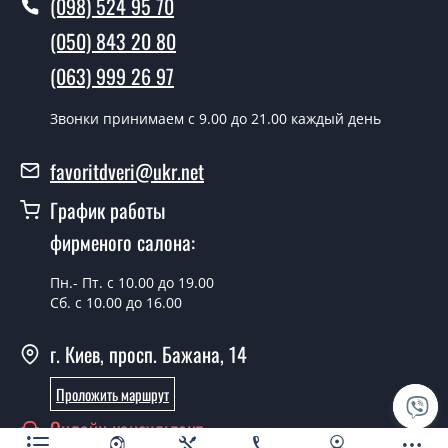
(098) 524 95 70
Uleona?
(050) 843 20 80
В тот же день в течении нескольких часов, при
(063) 999 26 97
условии наличия их на складе, либо на следующий
день.
Звонки принимаем c 9.00 до 21.00 каждый день
Можно на сегодня вызвать
замерщика?
favoritdveri@ukr.net
Да можно.
График работы
У вас есть в наличии готовые
фирменого салона:
уличные двери?
Пн.- Пт. с 10.00 до 19.00
Да, мы имеем большой ассортимент готовых уличных
Сб. с 10.00 до 16.00
дверей.
г. Киев, просп. Бажана, 14
Какая стоимость самых дешевых
уличных дверей?
Проложить маршрут
От 5200 грн.
Онлайн консультант