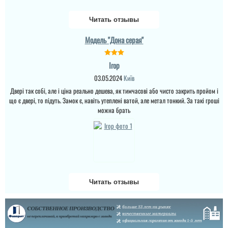
Читать отзывы
Модель "Дона серая"
Ігор
03.05.2024
Київ
Двері так собі, але і ціна реально дешева, як тимчасові або чисто закрить пройом і
що є двері, то підуть. Замок є, навіть утеплені ватой, але метал тонкий. За такі гроші
можна брать
віктор
Насколько они лучше
чем двери страж?
Читать отзывы
читати всі відгуки