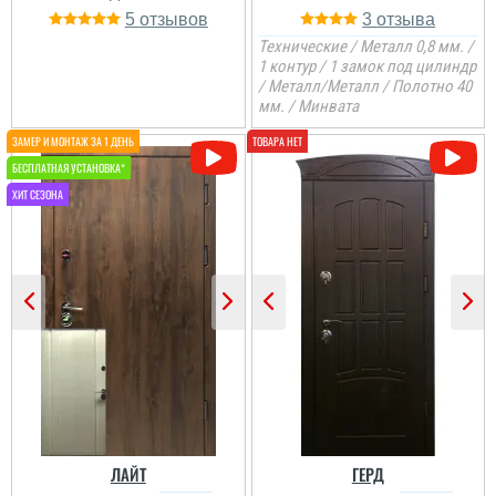
5
3
Технические / Металл 0,8 мм. /
1 контур / 1 замок под цилиндр
/ Металл/Металл / Полотно 40
мм. / Минвата
Іван
Двері гарні та міцні,
зовнішнє покриття
дверей матове, мені
сподобалось. Майстри
встановили швидко та
якісно. Рекомендую...
ЛАЙТ
ГЕРД