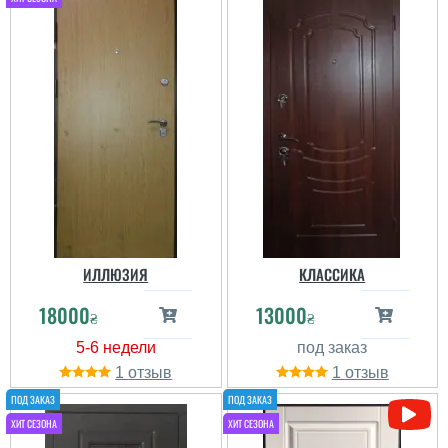
претензий. Жаль, только
цвет в реальности
оказался немного
светлее, чем на
картинке. ...
ИЛЛЮЗИЯ
КЛАССИКА
18000
13000
₴
₴
1
1