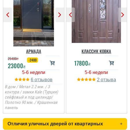
Дуже сподобався
дизайн дверей та якість,
сроки норма, чекав не
довго, воно того варте.
Замірник Олександр
дуже надійна та вічлива
людина і знає, що
запропонувать....
АРМАДА
КЛАССИК КОВКА
25400
₴
-2400
17800
₴
23000
₴
6
2
В дом / Метал 2.2 мм. / 3
контура / замки Kale (Турция)
сейфовый и под цилиндр/
Полотно 90 мм. / Крашенная
панель
Отличия уличных дверей от квартирных
+