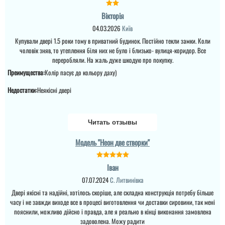
Вікторія
04.03.2026
Київ
Купували двері 1.5 роки тому в приватний будинок. Постійно текли замки. Коли
чоловік зняв, то утеплення біля них не було і близько- вулиця-коридор. Все
переробляли. На жаль дуже шкодую про покупку.
Преимущества:
Колір пасує до кольору даху)
Валерий
Недостатки:
Неякісні двері
Читать отзывы
Пользователь не
оставил комментариев
Модель "Неон две створки"
Галина
Іван
07.07.2024
С. Литвинівка
Двері якісні та надійні, хотілось скоріше, але складна конструкція потребу більше
Пользователь не
оставил комментариев
часу і не завжди виходе все в процесі виготовлення чи доставки сировини, так мені
пояснили, можливо дійсно і правда, але я реально в кінці виконання замовлена
Антонина
задоволена. Можу радити