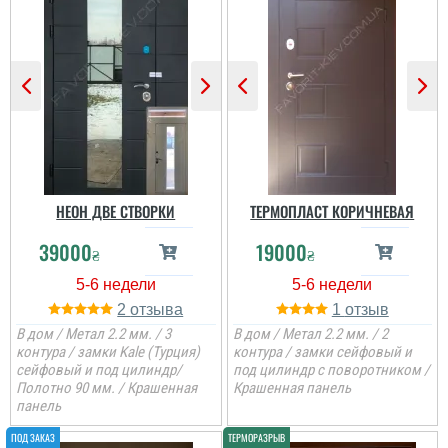
НЕОН ДВЕ СТВОРКИ
ТЕРМОПЛАСТ КОРИЧНЕВАЯ
39000
19000
₴
₴
2
1
В дом / Метал 2.2 мм. / 3
В дом / Метал 2.2 мм. / 2
контура / замки Kale (Турция)
контура / замки сейфовый и
сейфовый и под цилиндр/
под цилиндр с поворотником /
Полотно 90 мм. / Крашенная
Крашенная панель
панель