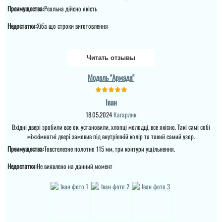
Преимущества:
Реальна дійсно якість
Недостатки:
Хіба що строки виготовлення
Пользователь не
оставил комментариев
Читать отзывы
Модель "Армада"
Іван
18.05.2024
Кагарлик
Вхідні двері зробили все ок. установили, хлопці молодці, все якісно. Такі самі собі
міжкімнатні двері замовив під внутрішній колір та такий самий узор.
Преимущества:
Товстелезне полотно 115 мм, три контури ущільнення.
Недостатки:
Не виявлено на данний момент