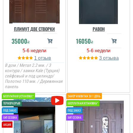
під замовлення, всюди
майже 2 місяці
виготовлення, тут
зробили за місяць, я
дуже завдоволений....
ПЛИМУТ ДВЕ СТВОРКИ
РАВОН
35000
16050
₴
₴
1
3
В дом / Метал 2.2 мм. / 3
контура / замки Kale (Турция)
сейфовый и под цилиндр/
Полотно 110 мм. / Деревянная
панель
Генадій