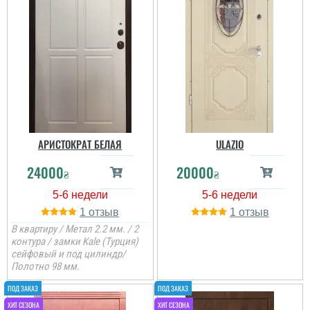
Артём
Пользователь не
оставил комментариев
АРИСТОКРАТ БЕЛАЯ
ULAZIO
24000
20000
₴
₴
1
1
В квартиру / Метал 2.2 мм. / 2
контура / замки Kale (Турция)
сейфовый и под цилиндр/
Полотно 98 мм.
Ксения