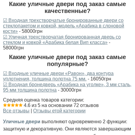
Какие уличные двери под заказ самые
качественные?
☑ Входная трехстворчатые бронированные двери со
стеклопакетом и ковкой, модель «Арабика в слоновой
кости»
- 58000грн
☑ Уличная трехстворчатая бронированная дверь со
стеклом и ковкой «Арабика белая Вип класса»
-
58000грн
Какие уличные двери под заказ самые
популярные?
☑ Входные уличные двери «Равон», два контура
уплотнения, толщина полотна 75 мм.
- 16050грн
☑ Входная бронедверь «Арабика на уголке», 3 мм сталь,
95 мм толщина полотна
- 30000грн
Средняя оценка товаров категории:
4.6 из 5 на основании 72 отзывов
Все отзывы
|
Отзывы етой категории
Уличные двери
выполняют одновременно 2 функции:
защитную и декоративную. Они являются завершающим