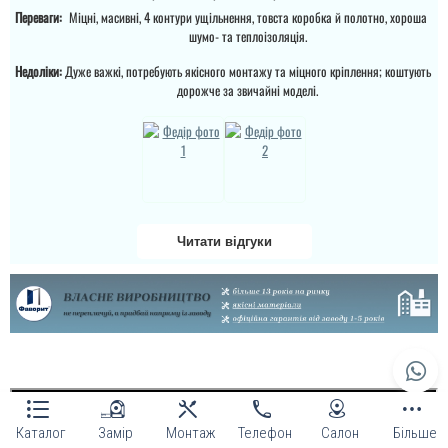
без протягів. Ремонт
Переваги:
Міцні, масивні, 4 контури ущільнення, товста коробка й полотно, хороша
закінчився в літку 2025.
шумо- та теплоізоляція.
Зима 2025-2026 рік - іней
на замках внутрі дома (
Недоліки:
Дуже важкі, потребують якісного монтажу та міцного кріплення; коштують
ремонт закін...
дорожче за звичайні моделі.
читати всі відгуки
Читати відгуки
Каталог
Замір
Монтаж
Телефон
Салон
Більше