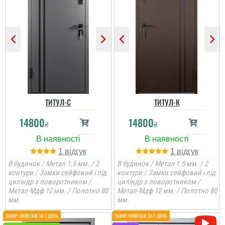
ТИТУЛ-С
ТИТУЛ-К
14800
14800
₴
₴
1
1
В будинок / Метал 1.5 мм. / 2
В будинок / Метал 1.5 мм. / 2
контури / Замки сейфовий і під
контури / Замки сейфовий і під
циліндр з поворотником /
циліндр з поворотником /
Метал-Мдф 12 мм. / Полотно 80
Метал-Мдф 12 мм. / Полотно 80
мм.
мм.