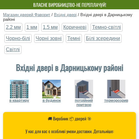
ВЛАСНЕ ВИРОБНИЦТВО-НЕ ПЕРЕПЛАЧУЙ!
Магазин дверей Фаворит
/
Вхідні двері
/
Вхідні двері в Дарницькому
районі
2.2 мм
1 мм
1.5 мм
Коричневі
Темно-світлі
Чорно-білі
Чорні зовні
Темні
Білі зсередини
Світлі
Вхідні двері в Дарницькому районі
в квартиру
в будинок
потрійний
терморозрив
притвор
🚚 Виробник 📦 дверей 🎯
У нас для вас є особливі умови доставки. Детальніше: