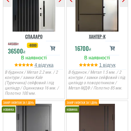
СПАДАРО
ХАНТЕР-К
44500
₴
-8000
16700
₴
36500
₴
4
1
В будинок / Метал 2.2 мм. / 2
В будинок / Метал 1.5 мм. / 2
контури / замки Kale
контури / замки сейфовий і під
(Туреччина) сейфовий і під
циліндр з поворотником /
циліндр / Оцинковка 16 мм. /
Метал-МДФ / Полотно 85 мм.
Полотно 100 мм.