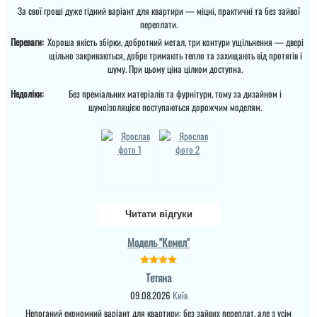
сказати, що це дуже
За свої гроші дуже гідний варіант для квартири — міцні, практичні та без зайвої
достойний варіант.
переплати.
Переваги:
Хороша якість збірки, добротний метал, три контури ущільнення — двері
щільно закриваються, добре тримають тепло та захищають від протягів і
читати всі відгуки
шуму. При цьому ціна цілком доступна.
Недоліки:
Без преміальних матеріалів та фурнітури, тому за дизайном і
шумоізоляцією поступаються дорожчим моделям.
Читати відгуки
Андрій
Модель "Кемел"
Якщо плануєте
замовляти перевізником,
то всі проблеми з
Тетяна
дверям лягають на вас,
виробник в
09.08.2026
Київ
телефонному режимі
підкаже що робити як
Непоганий економний варіант для квартири: без зайвих переплат, але з усім