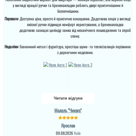
полотно і короб , то
у вигляді кращої ручки та броненакладки роблять двері практичнішими й
Ціна не мала, але якщо
відпадають всі питання
подивитись хто може
безпечнішими.
які двері повинні бути в
виконати таке якісне
будинок....
Переваги:
Доступна ціна, просте й практичне оснащення. Додаткова опція у вигляді
покриття на ринку , то у
вас відпадуть всі
якісної ручки підвищує комфорт користування, а броненакладка
питання по ціні та самих
додатково захищає циліндр замка від механічного пошкодження та спроб
характеристик дверей.
злому.
Це просто двері вогонь
як зовні, так і в серед...
Недоліки:
Економний метал і фурнітура, простіша шумо- та теплоізоляція порівняно
з дорожчими моделями.
Читати відгуки
Модель "Чикаго"
Саша
Ярослав
Ретельно обирали двері
в будинок для себе і с
09.08.2026
Київ
певненістю можу