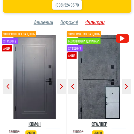
(098) 524 95 70
дешевші
дорожчі
Фільтри
КОМФІ
СТАЛКЕР
13600
₴
31000
₴
-3700
-6400