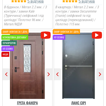
5
5
В будинок / Метал 2.2 мм. / 3
В квартиру / Метал 2.2 мм. / 3
контури / замки Kale
контури / замки Securemme
(Туреччина) сейфовий і під
(Італія) сейфовий та під
циліндр/ Полотно 96 мм. /
циліндр (перекодований) /
Матал/МДФ
Полотно 115 мм.
Сергій
Якщо ви обираєте двері
добротні в квартиру, то
Петро
це саме ця модель і по
ціні і по параметрам.
Спрацювали швидко і
Дуже задоволений
акуратно....
послугами данної
компанії. Все виконало
вчасно, акуратно та
надійно.
читати всі відгуки
читати всі відгуки
ГРЕТА ФАНЕРА
ЛАНС СІРІ