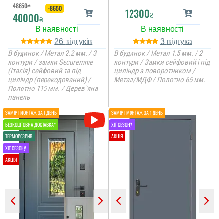
48650
₴
-8650
12300
₴
40000
₴
26
3
В будинок / Метал 2.2 мм. / 3
В будинок / Метал 1.5 мм. / 2
Ірина
контури / замки Securemme
контури / Замки сейфовий і під
(Італія) сейфовий та під
циліндр з поворотником /
циліндр (перекодований) /
Метал/МДФ / Полотно 65 мм.
Полотно 115 мм. / Дерев`яна
Замовляли троє дверей
панель
в будинок. Двоє глухі і
одне зі склопакетом цієї
моделі.
Ярослав
За свої гроші дуже
гідний варіант для
квартири — міцні,
практичні та без зайвої
переплати.