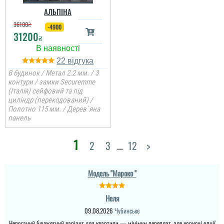
АЛЬПІНА
36100
₴
-4900
Міла
31200
₴
Вітаю! Замовляли тут
вхідні двері в будинок і
22
квартиру.Залишились
дууууже задоволені і
В будинок / Метал 2.2 мм. / 3
якістю дверей,і
контури / замки Securemme
сервісом,і
(Італія) сейфовий та під
клієнтоорієнтовністю,і
вартістю! ВСЕ НА
циліндр (перекодований) /
ВИЩОМУ РІВНІ ! Бажаю
Полотно 115 мм. / Дерев`яна
процвітання компанії
панель
,мо...
читати всі відгуки
1
2
3
...
12
>
Денис
Модель "Мароко "
Просто шикарне
виконання данних
Неля
дверей , нічого більше
Леонід
додати. Якість та вид
09.08.2026
Чубинське
покриття ви можете самі
Непоганий бюджетний варіант для квартири — мінімум переплат, але корисні опції
побачите а масивне