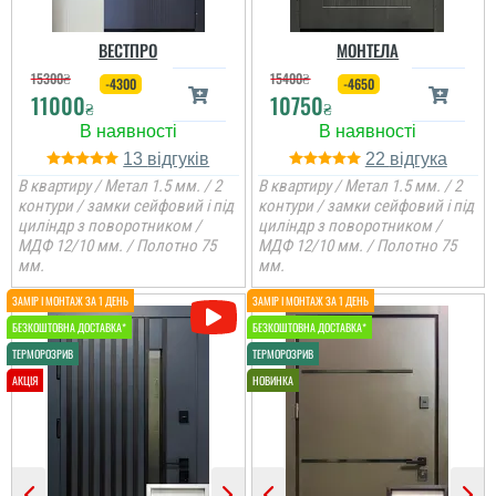
ВЕСТПРО
МОНТЕЛА
15300
₴
15400
₴
-4300
-4650
11000
10750
₴
₴
13
22
В квартиру / Метал 1.5 мм. / 2
В квартиру / Метал 1.5 мм. / 2
контури / замки сейфовий і під
контури / замки сейфовий і під
циліндр з поворотником /
циліндр з поворотником /
МДФ 12/10 мм. / Полотно 75
МДФ 12/10 мм. / Полотно 75
мм.
мм.