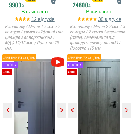
9900
24600
₴
₴
12
38
В квартиру / Метал 1.5 мм. / 2
В квартиру / Метал 2.2 мм. / 3
контури / замки сейфовий і під
контури / 2 замки Securemme
циліндр з поворотником /
(Італія) сейфовий та під
МДФ 12/10 мм. / Полотно 75
циліндр (перекодований) /
мм.
Полотно 115 мм.