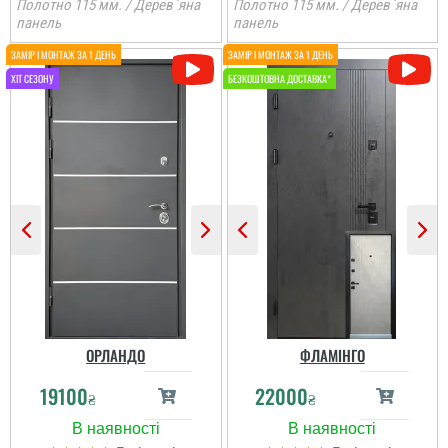
Полотно 115 мм. / Дерев`яна
Полотно 115 мм. / Дерев`яна
панель
панель
Іван
Наталія
До самих дверей, а
також швидкості і якості
Устанавливали дверь в
встановлення питань
подъезде после пожара.
нема. Але замірник так
Все отлично! от замеров
розповів про заміну
до установки, 2 дня. Все
дверей, що ми з
понравилось. Качество
чоловіком не зрозуміли,
дверей отличное. Свою
що демонтують не
функцию выполняют....
тільки зовнішні двері, а
й внутрішні...
читати всі відгуки
читати всі відгуки
ОРЛАНДО
ФЛАМІНГО
19100
22000
₴
₴