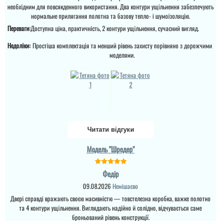
виправити брак, (в
необхідним для повсякденного використання. Два контури ущільнення забезпечують
моєму варіанті сказали
нормальне прилягання полотна та базову тепло- і шумоізоляцію.
що винуватий
перевізник, хоч...
Переваги:
Доступна ціна, практичність, 2 контури ущільнення, сучасний вигляд.
читати всі відгуки
Руслана
Недоліки:
Простіша комплектація та менший рівень захисту порівняно з дорожчими
моделями.
Дякую за таку пораду по
дверях і за самі двері.
Ну якість просто клас,
двері просто клас, я
приємно здивована.
Дякую...
Читати відгуки
Модель "Шредер"
Федір
Тетяна
09.08.2026
Немішаєво
Купували у 2024 році 2
Двері справді вражають своєю масивністю — товстелезна коробка, важке полотно
двері. Все хорошо,
та 4 контури ущільнення. Виглядають надійно й солідно, відчувається саме
діставили,встановили. В
броньований рівень конструкції.
домі був ремонт, тепло ,