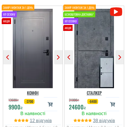
КОМФІ
СТАЛКЕР
13600
₴
31000
₴
-3700
-6400
9900
24600
₴
₴
12
38