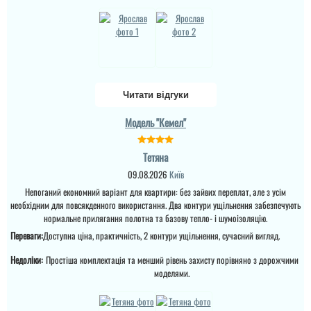
вас відпадуть всі
питання по ціні та самих
характеристик дверей.
Це просто двері вогонь
як зовні, так і в серед...
Читати відгуки
Модель "Кемел"
Тетяна
Саша
09.08.2026
Київ
Непоганий економний варіант для квартири: без зайвих переплат, але з усім
Ретельно обирали двері
необхідним для повсякденного використання. Два контури ущільнення забезпечують
в будинок для себе і с
нормальне прилягання полотна та базову тепло- і шумоізоляцію.
певненістю можу
сказати, що це дуже
Переваги:
Доступна ціна, практичність, 2 контури ущільнення, сучасний вигляд.
достойний варіант.
Недоліки:
Простіша комплектація та менший рівень захисту порівняно з дорожчими
моделями.
читати всі відгуки