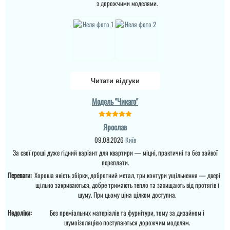
з дорожчими моделями.
Міла
Вітаю! Замовляли тут
вхідні двері в будинок і
квартиру.Залишились
дууууже задоволені і
якістю дверей,і
Читати відгуки
сервісом,і
клієнтоорієнтовністю,і
вартістю! ВСЕ НА
Модель "Чикаго"
ВИЩОМУ РІВНІ ! Бажаю
процвітання компанії
,мо...
Ярослав
Денис
читати всі відгуки
09.08.2026
Київ
За свої гроші дуже гідний варіант для квартири — міцні, практичні та без зайвої
Просто шикарне
переплати.
виконання данних
дверей , нічого більше
Переваги:
Хороша якість збірки, добротний метал, три контури ущільнення — двері
Леонід
додати. Якість та вид
щільно закриваються, добре тримають тепло та захищають від протягів і
покриття ви можете самі
побачите а масивне
шуму. При цьому ціна цілком доступна.
полотно і короб , то
Ціна не мала, але якщо
відпадають всі питання
подивитись хто може
Недоліки:
Без преміальних матеріалів та фурнітури, тому за дизайном і
які двері повинні бути в
виконати таке якісне
шумоізоляцією поступаються дорожчим моделям.
будинок....
покриття на ринку , то у