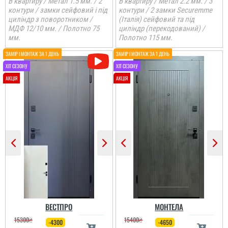
В квартиру / Метал 1.5 мм. / 2
В квартиру / Метал 2.2 мм. / 3
контури / замки сейфовий і під
контури / 2 замки Securemme
циліндр з поворотником /
(Італія) сейфовий та під
МДФ 12/10 мм. / Полотно 75
циліндр (перекодований) /
мм.
Полотно 115 мм.
ВЕСТПРО
МОНТЕЛА
15300
₴
15400
₴
-4300
-4650