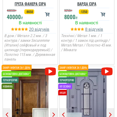
ГРЕТА ФАНЕРА СІРА
ВАРДА СІРА
48650
₴
9250
₴
-8650
-1250
40000
8000
₴
₴
20
8
В дом / Металл 2.2 мм. / 3
Технічні / Метал 1 мм. / 1
контура / замки Securemme
контур / 1 замок під циліндр /
(Италия) сейфовый и под
Метал/Метал / Полотно 45 мм.
Анжела
цилиндр (перекодируемый) /
/ Мінвата
Полотно 115 мм. / Деревянная
Женя
панель
3-4 дні і двері вже були
встановлені, причому
так акуратно все
зробили, що в середині
Вся сім'я задоволена
не потрібно робити
дверима, дуже
відкосів. Фото нище
товстелезні та міцні на
додаю....
вид двері, покриття яке
нічого ок боїться,
встановили швидко....
читати всі відгуки