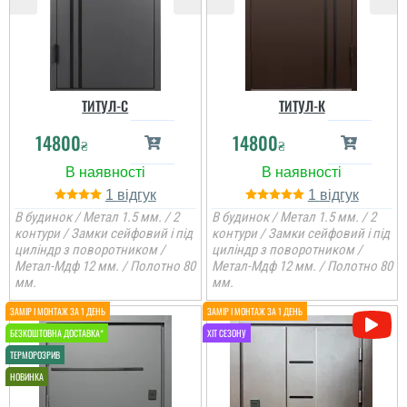
ТИТУЛ-С
ТИТУЛ-К
14800
14800
₴
₴
1
1
В будинок / Метал 1.5 мм. / 2
В будинок / Метал 1.5 мм. / 2
контури / Замки сейфовий і під
контури / Замки сейфовий і під
циліндр з поворотником /
циліндр з поворотником /
Метал-Мдф 12 мм. / Полотно 80
Метал-Мдф 12 мм. / Полотно 80
мм.
мм.