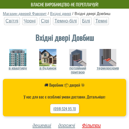
ВЛАСНЕ ВИРОБНИЦТВО-НЕ ПЕРЕПЛАЧУЙ!
Магазин дверей Фаворит
/
Вхідні двері
/
Вхідні двері Довбиш
Світлі
Чорні
Сірі
Темно-білі
Білі
Темні
Вхідні двері Довбиш
в квартиру
в будинок
потрійний
терморозрив
притвор
🚚 Виробник 📦 дверей 🎯
У нас для вас є особливі умови доставки. Детальніше:
(098) 524 95 70
дешевші
дорожчі
Фільтри