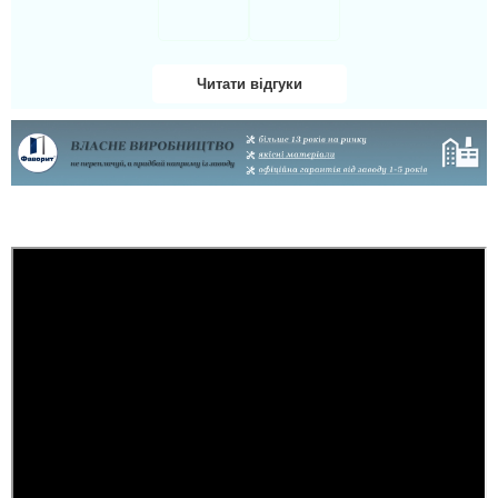
важке полотно та 4
контури ущільнення.
Виглядають надійно й
солідно, відчувається
саме броньований
Читати відгуки
рівень конструкції....
читати всі відгуки