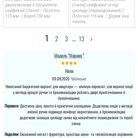
двухключова + Securemme
(Італія) сейфовий та під
сейфовий (Італія) / Полотно
циліндр (перекодований) /
115 мм. / Короб 150 мм.
Полотно 115 мм. / Дерев`яна
панель
1
2
3
...
13
>
Модель "Мароко "
Неля
09.08.2026
Чубинське
Непоганий бюджетний варіант для квартири — мінімум переплат, але корисні опції
у вигляді кращої ручки та броненакладки роблять двері практичнішими й
безпечнішими.
Переваги:
Доступна ціна, просте й практичне оснащення. Додаткова опція у вигляді
якісної ручки підвищує комфорт користування, а броненакладка
додатково захищає циліндр замка від механічного пошкодження та спроб
злому.
Недоліки:
Економний метал і фурнітура, простіша шумо- та теплоізоляція порівняно