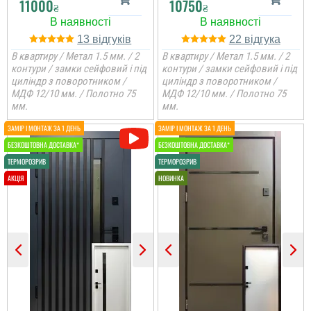
11000
10750
₴
₴
13
22
В квартиру / Метал 1.5 мм. / 2
В квартиру / Метал 1.5 мм. / 2
контури / замки сейфовий і під
контури / замки сейфовий і під
циліндр з поворотником /
циліндр з поворотником /
МДФ 12/10 мм. / Полотно 75
МДФ 12/10 мм. / Полотно 75
мм.
мм.