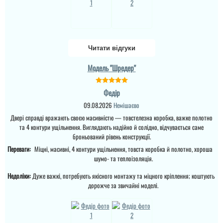
Читати відгуки
Модель "Шредер"
Федір
Андрій
09.08.2026
Немішаєво
Якщо плануєте
замовляти перевізником,
Двері справді вражають своєю масивністю — товстелезна коробка, важке полотно
то всі проблеми з
та 4 контури ущільнення. Виглядають надійно й солідно, відчувається саме
дверям лягають на вас,
броньований рівень конструкції.
виробник в
телефонному режимі
Переваги:
Міцні, масивні, 4 контури ущільнення, товста коробка й полотно, хороша
підкаже що робити як
шумо- та теплоізоляція.
виправити брак, (в
моєму варіанті сказали
Недоліки:
Дуже важкі, потребують якісного монтажу та міцного кріплення; коштують
що винуватий
перевізник, хоч...
дорожче за звичайні моделі.
Федір
читати всі відгуки
Двері справді вражають
своєю масивністю —
товстелезна коробка,