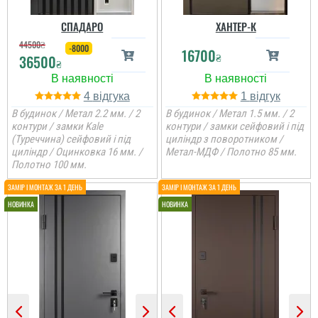
СПАДАРО
ХАНТЕР-К
44500
₴
-8000
16700
₴
36500
₴
4
1
В будинок / Метал 2.2 мм. / 2
В будинок / Метал 1.5 мм. / 2
контури / замки Kale
контури / замки сейфовий і під
(Туреччина) сейфовий і під
циліндр з поворотником /
циліндр / Оцинковка 16 мм. /
Метал-МДФ / Полотно 85 мм.
Полотно 100 мм.