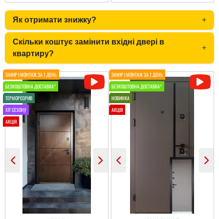
Олена
Як отримати знижку?
+
По рекомендації сусідів і
Скільки коштує замінити вхідні двері в
ми замовили. теж
+
квартиру?
залишились
задоволеними.
читати всі відгуки
Ірина
Двері дуже
сподобались, дякую за
все від заміру до