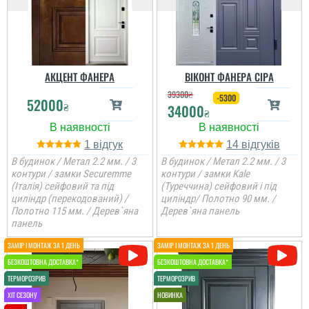
АКЦЕНТ ФАНЕРА
ВІКОНТ ФАНЕРА СІРА
39300
₴
-5300
52000
₴
34000
₴
1
14
Вероніка
В будинок / Метал 2.2 мм. / 3
В будинок / Метал 2.2 мм. / 3
контури / замки Securemme
контури / замки Kale
(Італія) сейфовий та під
(Туреччина) сейфовий і під
Питання поирібно було
вирішувати, так як старі
циліндр (перекодований) /
циліндр/ Полотно 90 мм. /
вдері були
Полотно 115 мм. / Дерев`яна
Дерев`яна панель
промемерзали. Ці двері
панель
з усім взимку
справились. Пишемо
Аліна
відгук тільки зараз ...
Стільки передивились
читати всі відгуки
варіантів вуличних
дверей різних
виробників і саме цей