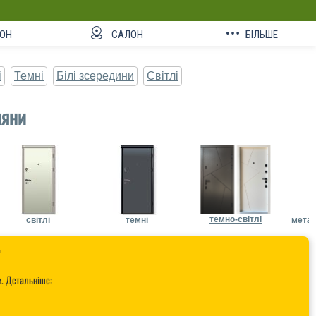
ОН
САЛОН
БІЛЬШЕ
і
Темні
Білі зсередини
Світлі
ляни
темно-світлі
світлі
темні
метал

и. Детальніше: