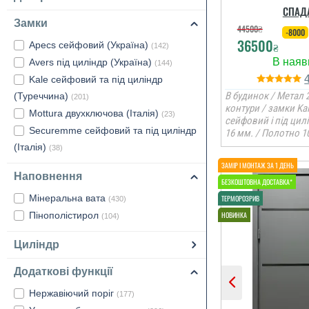
СПАД
Замки
44500
₴
-8000
36500
Apecs сейфовий (Україна)
₴
(142)
Avers під циліндр (Україна)
(144)
Kale сейфовий та під циліндр
В будинок / Метал 2
(Туреччина)
(201)
контури / замки Ka
Mottura двухключова (Італія)
(23)
сейфовий і під цил
Securemme сейфовий та під циліндр
16 мм. / Полотно 1
(Італія)
(38)
Наповнення
Мінеральна вата
(430)
Пінополістирол
(104)
Циліндр
Додаткові функції
Нержавіючий поріг
(177)