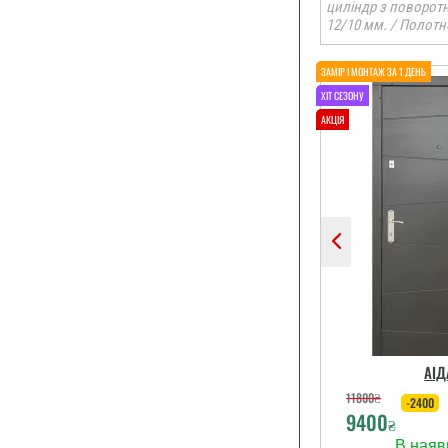
циліндр з поворот
12/10 мм. / Полотн
По рекомендац
ми замови
залиши
задовол
читати вс
АІД
11800
₴
-2400
9400
₴