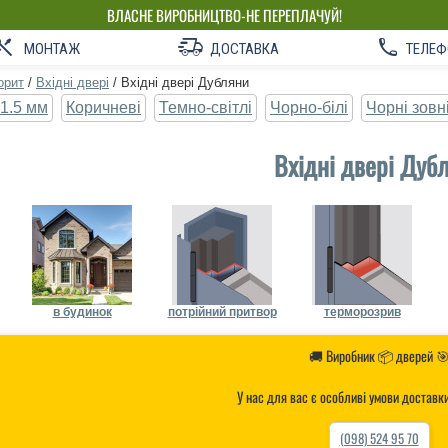
ВЛАСНЕ ВИРОБНИЦТВО-НЕ ПЕРЕПЛАЧУЙ!
МОНТАЖ
ДОСТАВКА
ТЕЛЕФ
орит
/
Вхідні двері
/
Вхідні двері Дубляни
1.5 мм
Коричневі
Темно-світлі
Чорно-білі
Чорні зовн
Вхідні двері Дуб
в будинок
потрійний притвор
терморозрив
🚚 Виробник 📦 дверей 
У нас для вас є особливі умови доставк
(098) 524 95 70