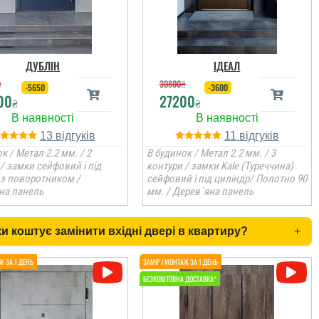
ДУБЛІН
ІДЕАЛ
₴
30800
₴
-5650
-3600
00
27200
₴
₴
13
11
к / Метал 2.2 мм. / 2
В будинок / Метал 2.2 мм. / 3
/ замки сейфовий і під
контури / замки Kale (Туреччина)
 з поворотником /
сейфовий і під циліндр/ Полотно 90
на панель
мм. / Дерев`яна панель
и коштує замінити вхідні двері в квартиру?
+