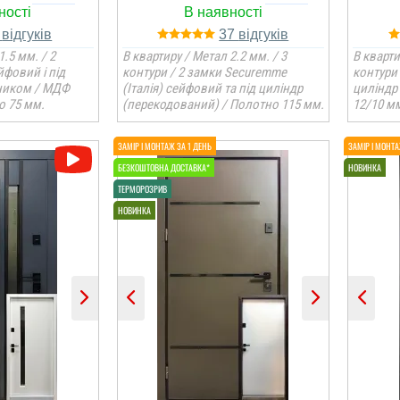
2
37
1.5 мм. / 2
В квартиру / Метал 2.2 мм. / 3
В кварти
йфовий і під
контури / 2 замки Securemme
контури 
ником / МДФ
(Італія) сейфовий та під циліндр
циліндр
о 75 мм.
(перекодований) / Полотно 115 мм.
12/10 мм