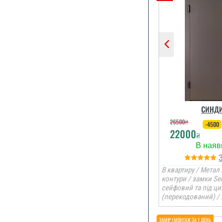
СИНДИ
26500
₴
-4500
22000
₴
В квартиру / Метал 
контури / замки Se
сейфовий та під ци
(перекодований) /