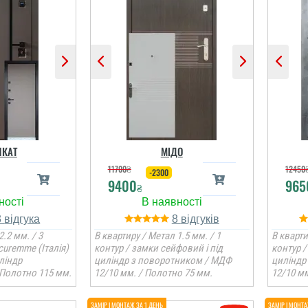
КАТ
МІДО
11700
₴
12450
-2300
9400
965
₴
3
8
2.2 мм. / 3
В квартиру / Метал 1.5 мм. / 1
В кварти
curemme (Італія)
контур / замки сейфовий і під
контур /
ліндр
циліндр з поворотником / МДФ
циліндр
 Полотно 115 мм.
12/10 мм. / Полотно 75 мм.
12/10 мм