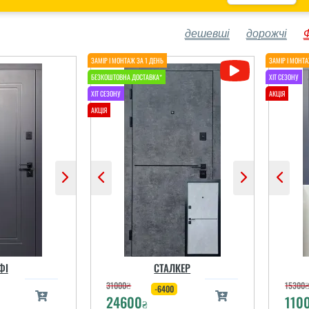
дешевші
дорожчі
ФІ
СТАЛКЕР
31000
₴
15300
-6400
24600
110
₴