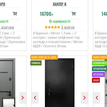
АРО
ХАНТЕР-К
16700
14
₴
4
1
.2 мм. / 2
В будинок / Метал 1.5 мм. / 2
В будино
le (Туреччина)
контури / замки сейфовий і під
контури 
індр / Оцинковка
циліндр з поворотником / Метал-
циліндр
00 мм.
МДФ / Полотно 85 мм.
Мдф 12 