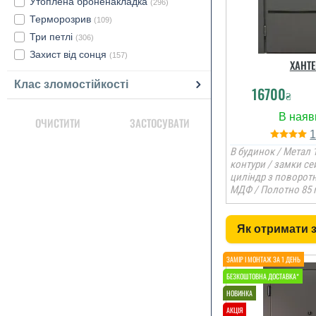
Утоплена броненакладка
(296)
Терморозрив
(109)
Три петлі
(306)
Захист від сонця
(157)
ХАНТЕ
Клас зломостійкості
16700
₴
ОЧИСТИТИ
ЗАСТОСУВАТИ
В будинок / Метал 1
контури / замки се
циліндр з поворот
МДФ / Полотно 85 
Як отримати 