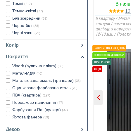
Темні
(217)
Темно-світлі
1
(77)
Білі зсередини
В квартиру / Метал 
(89)
контури / замки се
Чорно-білі
(38)
циліндр з поворот
Чорні зовні
(29)
12/10 мм. / Полотн
Колір
Покриття
Vinorit (вулична плівка)
(69)
Метал-МДФ
(40)
Металізована емаль (три шари)
(36)
Оцинкована фарбована сталь
(28)
ПВХ (квартира)
(197)
Порошкове напилення
(47)
Фарбування Ral (вулиця)
(37)
Яхтова фанера
(39)
Декор