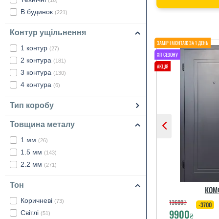
(16)
В будинок
(221)
Контур ущільнення
1 контур
(27)
2 контура
(181)
3 контура
(130)
4 контура
(6)
Тип коробу
Товщина металу
1 мм
(26)
1.5 мм
(143)
2.2 мм
(271)
Тон
КОМ
Коричневі
13600
₴
(73)
-3700
9900
Світлі
₴
(51)