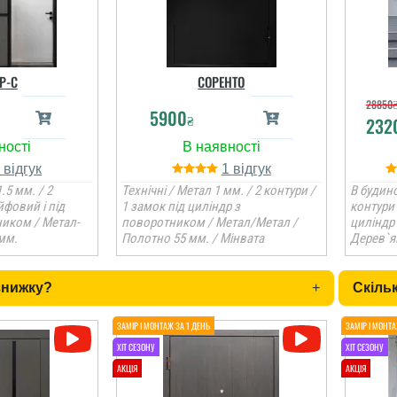
Р-С
СОРЕНТО
28850
5900
₴
232
1
1
.5 мм. / 2
Технічні / Метал 1 мм. / 2 контури /
В будино
йфовий і під
1 замок під циліндр з
контури 
ником / Метал-
поворотником / Метал/Метал /
циліндр
мм.
Полотно 55 мм. / Мінвата
Дерев`я
знижку?
+
Скільк