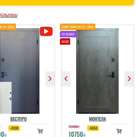
Фільтри
ВЕСТПРО
МОНТЕЛА
₴
15400
₴
-4300
-4650
00
10750
₴
₴