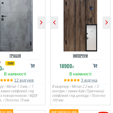
ГРАЦІЯ
ІМПЕРІУМ
₴
-2800
18900
₴
0
₴
12
3
ру / Метал 1.5 мм. / 1
В квартиру / Метал 2.2 мм. / 3
 замки сейфовий і під
контури / замки Kale (Туреччина)
 з поворотником / МДФ
сейфовий і під циліндр / Полотно
. / Полотно 75 мм.
105 мм.