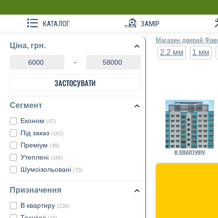
КАТАЛОГ
ЗАМІР
Магазин дверей Фав
Ціна, грн.
2.2 мм
1 мм
-
ЗАСТОСУВАТИ
Сегмент
Економ
(47)
Під заказ
(181)
Преміум
(48)
в квартиру
Утеплені
(166)
Шумоізольовані
(75)
Призначення
В квартиру
(236)
Технічні