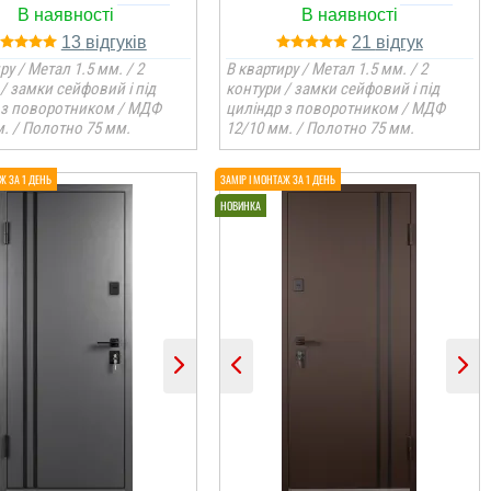
13
21
ру / Метал 1.5 мм. / 2
В квартиру / Метал 1.5 мм. / 2
/ замки сейфовий і під
контури / замки сейфовий і під
 з поворотником / МДФ
циліндр з поворотником / МДФ
. / Полотно 75 мм.
12/10 мм. / Полотно 75 мм.