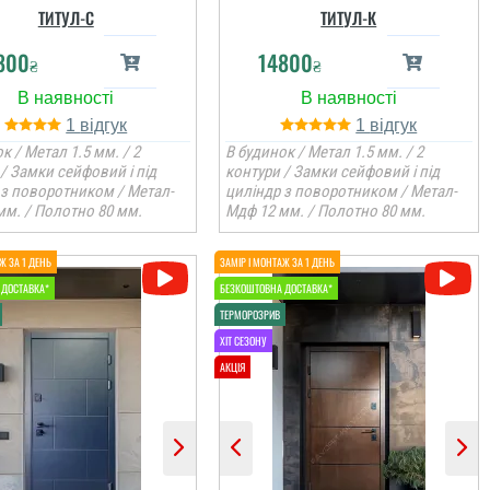
ТИТУЛ-С
ТИТУЛ-К
800
14800
₴
₴
1
1
к / Метал 1.5 мм. / 2
В будинок / Метал 1.5 мм. / 2
/ Замки сейфовий і під
контури / Замки сейфовий і під
 з поворотником / Метал-
циліндр з поворотником / Метал-
мм. / Полотно 80 мм.
Мдф 12 мм. / Полотно 80 мм.