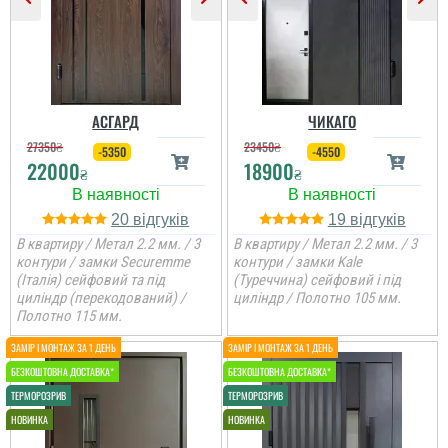
АСГАРД
ЧИКАГО
27350
₴
23450
₴
-5350
-4550
22000
18900
₴
₴
20
19
В квартиру / Метал 2.2 мм. / 3
В квартиру / Метал 2.2 мм. / 3
контури / замки Securemme
контури / замки Kale
(Італія) сейфовий та під
(Туреччина) сейфовий і під
циліндр (перекодований) /
циліндр / Полотно 105 мм.
Оля
Полотно 115 мм.
Велике дякую
менеджеру Віталію за
пораду у виборі дверей,
порадив доплатити
більше і взяти
достойний варіант для
квартири. ...