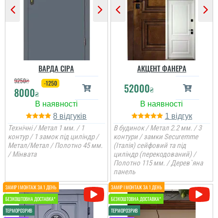
ВАРДА СІРА
АКЦЕНТ ФАНЕРА
9250
₴
-1250
52000
₴
8000
₴
8
1
Технічні / Метал 1 мм. / 1
В будинок / Метал 2.2 мм. / 3
контур / 1 замок під циліндр /
контури / замки Securemme
Метал/Метал / Полотно 45 мм.
(Італія) сейфовий та під
/ Мінвата
циліндр (перекодований) /
Полотно 115 мм. / Дерев`яна
панель
Анжела
Аліна
3-4 дні і двері вже були
Стільки передивились
встановлені, причому
варіантів вуличних