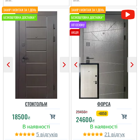
мм.
мм.
Олег
Іван
Сподобався конструктив
Класний дизайн,надійне
та наповненням. Тут ж
дерев'яне покриття,
стеродур+мінвата і
хороші замки і метал,
фольгоізол ну і
гарно утеплені, дякую за
терморозрив. Хлопці
допомогу у виборі
установщик професійні
дверей, все дуже
...
надійно....
читати всі відгуки
читати всі відгуки
СТОКГОЛЬМ
ФОРСА
29450
₴
-4850
18500
₴
24600
₴
5
21