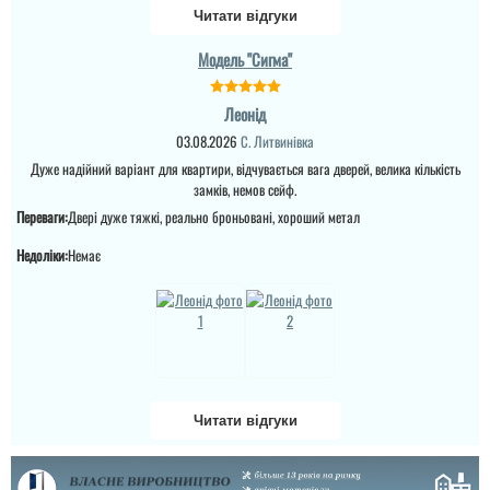
дверям лягають на вас,
Читати відгуки
виробник в
телефонному режимі
підкаже що робити як
Модель "Сигма"
виправити брак, (в
моєму варіанті сказали
що винуватий
Леонід
перевізник, хоч...
03.08.2026
С. Литвинівка
читати всі відгуки
Дуже надійний варіант для квартири, відчувається вага дверей, велика кількість
замків, немов сейф.
Переваги:
Двері дуже тяжкі, реально броньовані, хороший метал
Недоліки:
Немає
Руслана
Читати відгуки
Дякую за таку пораду по
дверях і за самі двері.
Ну якість просто клас,
двері просто клас, я