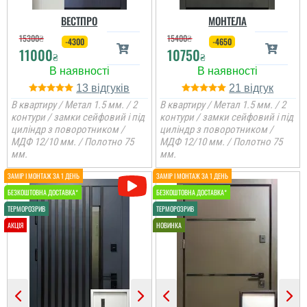
ВЕСТПРО
МОНТЕЛА
15300
₴
15400
₴
-4300
-4650
11000
10750
₴
₴
13
21
В квартиру / Метал 1.5 мм. / 2
В квартиру / Метал 1.5 мм. / 2
контури / замки сейфовий і під
контури / замки сейфовий і під
циліндр з поворотником /
циліндр з поворотником /
МДФ 12/10 мм. / Полотно 75
МДФ 12/10 мм. / Полотно 75
мм.
мм.