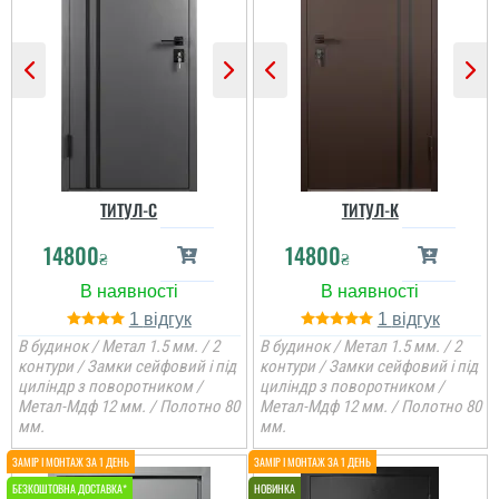
ТИТУЛ-С
ТИТУЛ-К
14800
14800
₴
₴
1
1
В будинок / Метал 1.5 мм. / 2
В будинок / Метал 1.5 мм. / 2
контури / Замки сейфовий і під
контури / Замки сейфовий і під
циліндр з поворотником /
циліндр з поворотником /
Метал-Мдф 12 мм. / Полотно 80
Метал-Мдф 12 мм. / Полотно 80
мм.
мм.