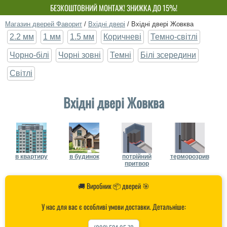
БЕЗКОШТОВНИЙ МОНТАЖ! ЗНИЖКА ДО 15%!
ВЛАСНЕ ВИРОБНИЦТВО-НЕ ПЕРЕПЛАЧУЙ!
Магазин дверей Фаворит
/
Вхідні двері
/
Вхідні двері Жовква
2.2 мм
1 мм
1.5 мм
Коричневі
Темно-світлі
Чорно-білі
Чорні зовні
Темні
Білі зсередини
Світлі
Вхідні двері Жовква
в квартиру
в будинок
потрійний
терморозрив
притвор
🚚 Виробник 📦 дверей 🎯
У нас для вас є особливі умови доставки. Детальніше: