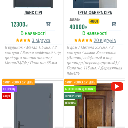
ЛАНС СІРІ
ГРЕТА ФАНЕРА СІРА
48650
₴
-8650
12300
₴
40000
₴
3
20
В будинок / Метал 1.5 мм. / 2
В дом / Металл 2.2 мм. / 3
Женя
контури / Замки сейфовий і під
контура / замки Securemme
циліндр з поворотником /
(Италия) сейфовый и под
Метал/МДФ / Полотно 65 мм.
цилиндр (перекодируемый) /
Полотно 115 мм. / Деревянная
Вся сім'я задоволена
панель
дверима, дуже
товстелезні та міцні на
вид двері, покриття яке
нічого ок боїться,
Ірина
встановили швидко....
Замовляли троє дверей
в будинок. Двоє глухі і
одне зі склопакетом цієї
моделі.