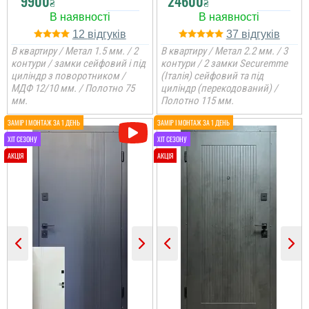
9900
24600
₴
₴
12
37
В квартиру / Метал 1.5 мм. / 2
В квартиру / Метал 2.2 мм. / 3
контури / замки сейфовий і під
контури / 2 замки Securemme
циліндр з поворотником /
(Італія) сейфовий та під
МДФ 12/10 мм. / Полотно 75
циліндр (перекодований) /
мм.
Полотно 115 мм.