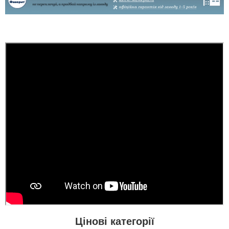
приємно здивована.
Дякую...
Цінові категорії