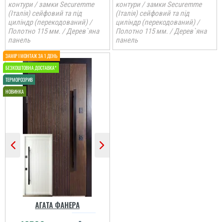
контури / замки Securemme
контури / замки Securemme
(Італія) сейфовий та під
(Італія) сейфовий та під
циліндр (перекодований) /
циліндр (перекодований) /
Полотно 115 мм. / Дерев`яна
Полотно 115 мм. / Дерев`яна
панель
панель
АГАТА ФАНЕРА