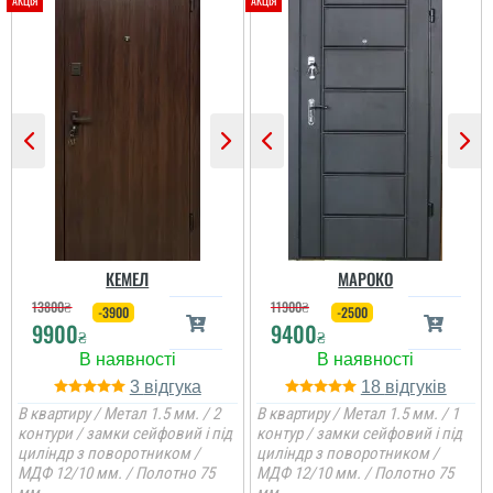
Гена
Сподобалось дуже, що
чекати не потрібно було
і встановили за декілька
днів, двері самі по собі
непогані.
КЕМЕЛ
МАРОКО
13800
₴
11900
₴
-3900
-2500
9900
9400
₴
₴
3
18
В квартиру / Метал 1.5 мм. / 2
В квартиру / Метал 1.5 мм. / 1
контури / замки сейфовий і під
контур / замки сейфовий і під
циліндр з поворотником /
циліндр з поворотником /
МДФ 12/10 мм. / Полотно 75
МДФ 12/10 мм. / Полотно 75