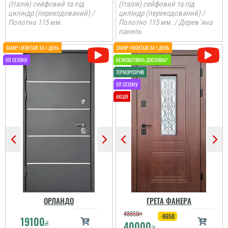
(Італія) сейфовий та під
(Італія) сейфовий та під
циліндр (перекодований) /
циліндр (перекодований) /
Полотно 115 мм.
Полотно 115 мм. / Дерев`яна
панель
Петро
Іван
Дуже задоволений
послугами данної
До самих дверей, а
компанії. Все виконало
також швидкості і якості
вчасно, акуратно та
встановлення питань
надійно.
нема. Але замірник так
розповів про заміну
дверей, що ми з
чоловіком не зрозуміли,
читати всі відгуки
що демонтують не
тільки зовнішні двері, а
й внутрішні...
читати всі відгуки
ОРЛАНДО
ГРЕТА ФАНЕРА
48650
₴
-8650
19100
₴
40000
₴