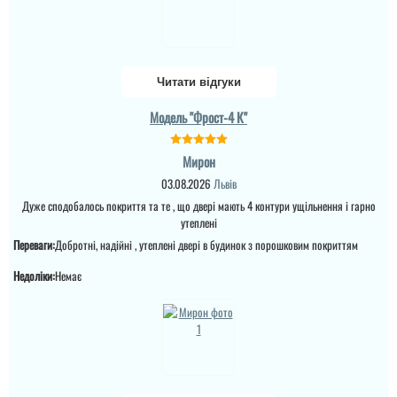
ВИЩОМУ РІВНІ ! Бажаю
процвітання компанії
,мо...
Леонід
читати всі відгуки
Читати відгуки
Ціна не мала, але якщо
Модель "Фрост-4 К"
подивитись хто може
виконати таке якісне
покриття на ринку , то у
вас відпадуть всі
Мирон
питання по ціні та самих
03.08.2026
Львів
характеристик дверей.
Це просто двері вогонь
Дуже сподобалось покриття та те , що двері мають 4 контури ущільнення і гарно
як зовні, так і в серед...
утеплені
Переваги:
Добротні, надійні , утеплені двері в будинок з порошковим покриттям
Недоліки:
Немає
Андрій
Якщо плануєте
замовляти перевізником,
то всі проблеми з