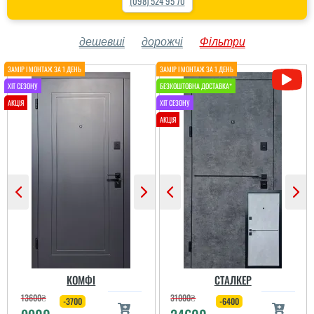
(098) 524 95 70
дешевші
дорожчі
Фільтри
КОМФІ
СТАЛКЕР
13600
₴
31000
₴
-3700
-6400