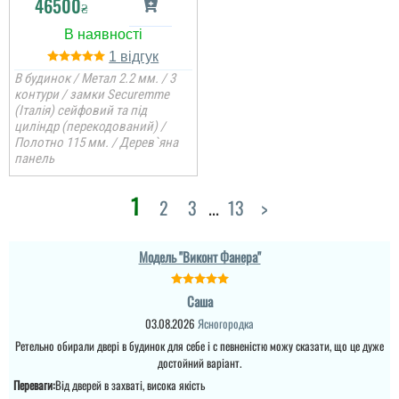
46500
₴
Євген
1
В будинок / Метал 2.2 мм. / 3
контури / замки Securemme
Потрібно було двері в
кладову, щоб недорого і
(Італія) сейфовий та під
закрити проєм, вийшло
циліндр (перекодований) /
навіть краще, ніж
Полотно 115 мм. / Дерев`яна
очікував.
панель
1
читати всі відгуки
2
3
...
13
>
Денис
Модель "Виконт Фанера"
Просто шикарне
Саша
виконання данних
дверей , нічого більше
03.08.2026
Ясногородка
додати. Якість та вид
Ретельно обирали двері в будинок для себе і с певненістю можу сказати, що це дуже
покриття ви можете самі
побачите а масивне
достойний варіант.
полотно і короб , то
Переваги:
Від дверей в захваті, висока якість
відпадають всі питання