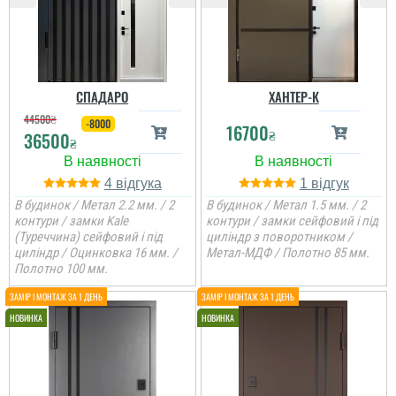
СПАДАРО
ХАНТЕР-К
44500
₴
-8000
16700
₴
36500
₴
4
1
В будинок / Метал 2.2 мм. / 2
В будинок / Метал 1.5 мм. / 2
контури / замки Kale
контури / замки сейфовий і під
(Туреччина) сейфовий і під
циліндр з поворотником /
циліндр / Оцинковка 16 мм. /
Метал-МДФ / Полотно 85 мм.
Полотно 100 мм.