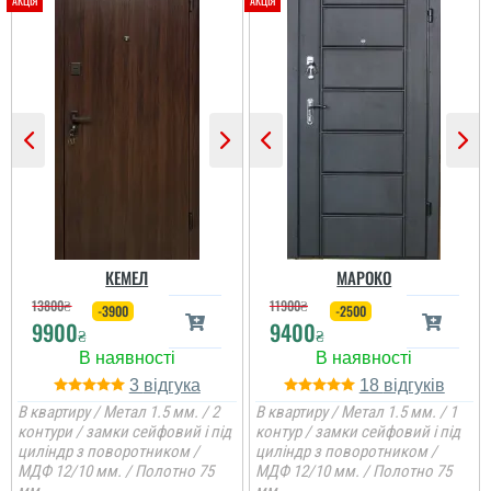
Гена
Сподобалось дуже, що
чекати не потрібно було
і встановили за декілька
днів, двері самі по собі
непогані.
КЕМЕЛ
МАРОКО
13800
₴
11900
₴
-3900
-2500
9900
9400
₴
₴
3
18
В квартиру / Метал 1.5 мм. / 2
В квартиру / Метал 1.5 мм. / 1
контури / замки сейфовий і під
контур / замки сейфовий і під
циліндр з поворотником /
циліндр з поворотником /
МДФ 12/10 мм. / Полотно 75
МДФ 12/10 мм. / Полотно 75