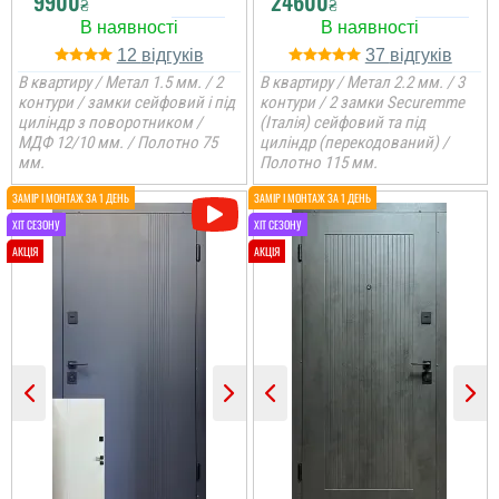
9900
24600
₴
₴
12
37
В квартиру / Метал 1.5 мм. / 2
В квартиру / Метал 2.2 мм. / 3
контури / замки сейфовий і під
контури / 2 замки Securemme
циліндр з поворотником /
(Італія) сейфовий та під
МДФ 12/10 мм. / Полотно 75
циліндр (перекодований) /
мм.
Полотно 115 мм.