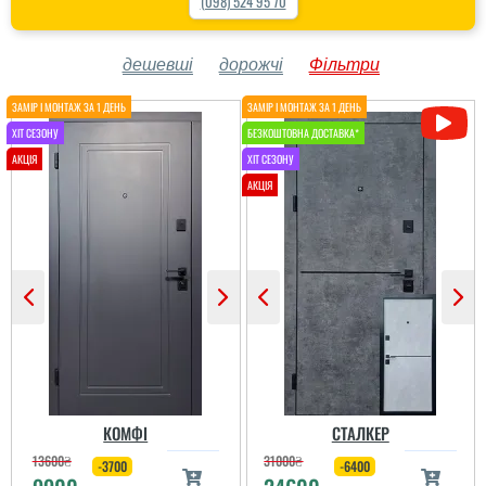
(098) 524 95 70
дешевші
дорожчі
Фільтри
КОМФІ
СТАЛКЕР
13600
₴
31000
₴
-3700
-6400