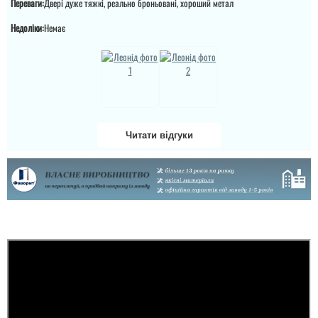
Переваги:
Двері дуже тяжкі, реально броньовані, хороший метал
Недоліки:
Немає
Міла
Читати відгуки
Саша
Вітаю! Замовляли тут
вхідні двері в будинок і
квартиру.Залишились
дууууже задоволені і
Ретельно обирали двері
якістю дверей,і
в будинок для себе і с
сервісом,і
певненістю можу
клієнтоорієнтовністю,і
сказати, що це дуже
вартістю! ВСЕ НА
достойний варіант.
ВИЩОМУ РІВНІ ! Бажаю
процвітання компанії
,мо...
читати всі відгуки
читати всі відгуки