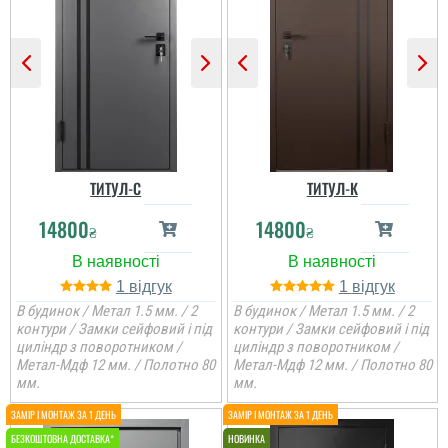
ТИТУЛ-С
ТИТУЛ-К
14800
14800
₴
₴
1
1
В будинок / Метал 1.5 мм. / 2
В будинок / Метал 1.5 мм. / 2
контури / Замки сейфовий і під
контури / Замки сейфовий і під
циліндр з поворотником /
циліндр з поворотником /
Метал-Мдф 12 мм. / Полотно 80
Метал-Мдф 12 мм. / Полотно 80
мм.
мм.