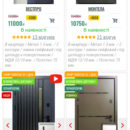
ВЕСТПРО
МОНТЕЛА
15300
₴
15400
₴
-4300
-4650
11000
10750
₴
₴
13
21
В квартиру / Метал 1.5 мм. / 2
В квартиру / Метал 1.5 мм. / 2
контури / замки сейфовий і під
контури / замки сейфовий і під
циліндр з поворотником /
циліндр з поворотником /
МДФ 12/10 мм. / Полотно 75
МДФ 12/10 мм. / Полотно 75
мм.
мм.