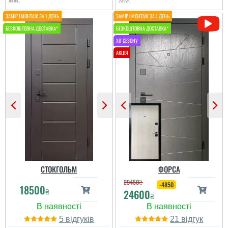
мм.
мм.
Олег
Іван
Сподобався конструктив
Класний дизайн,надійне
та наповненням. Тут ж
дерев'яне покриття,
стеродур+мінвата і
хороші замки і метал,
фольгоізол ну і
гарно утеплені, дякую за
терморозрив. Хлопці
допомогу у виборі
установщик професійні
дверей, все дуже
...
надійно....
читати всі відгуки
читати всі відгуки
СТОКГОЛЬМ
ФОРСА
29450
₴
-4850
18500
₴
24600
₴
5
21