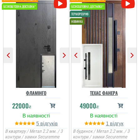
до установки, 2 дня. Все
понравилось. Качество
дверей отличное. Свою
функцию выполняют....
читати всі відгуки
ФЛАМІНГО
ТЕХАС ФАНЕРА
22000
49000
₴
₴
5
1
В квартиру / Метал 2.2 мм. / 3
В будинок / Метал 2.2 мм. / 3
контури / замки Securemme
контури / замки Securemme