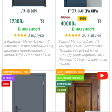
ЛАНС СІРІ
ГРЕТА ФАНЕРА СІРА
48650
₴
-8650
12300
₴
40000
₴
3
20
В будинок / Метал 1.5 мм. / 2
В дом / Металл 2.2 мм. / 3
Женя
контури / Замки сейфовий і під
контура / замки Securemme
циліндр з поворотником /
(Италия) сейфовый и под
Метал/МДФ / Полотно 65 мм.
цилиндр (перекодируемый) /
Полотно 115 мм. / Деревянная
Вся сім'я задоволена
панель
дверима, дуже
товстелезні та міцні на
вид двері, покриття яке
нічого ок боїться,
Ірина
встановили швидко....
Замовляли троє дверей
в будинок. Двоє глухі і
одне зі склопакетом цієї
моделі.