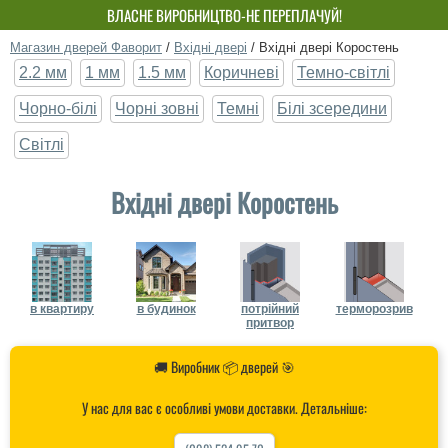
БЕЗКОШТОВНИЙ МОНТАЖ! ЗНИЖКА ДО 15%!
ВЛАСНЕ ВИРОБНИЦТВО-НЕ ПЕРЕПЛАЧУЙ!
Магазин дверей Фаворит
/
Вхідні двері
/
Вхідні двері Коростень
2.2 мм
1 мм
1.5 мм
Коричневі
Темно-світлі
Чорно-білі
Чорні зовні
Темні
Білі зсередини
Світлі
Вхідні двері Коростень
в квартиру
в будинок
потрійний
терморозрив
притвор
🚚 Виробник 📦 дверей 🎯
У нас для вас є особливі умови доставки. Детальніше: