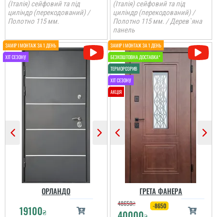
(Італія) сейфовий та під
(Італія) сейфовий та під
циліндр (перекодований) /
циліндр (перекодований) /
Полотно 115 мм.
Полотно 115 мм. / Дерев`яна
панель
Іван
Петро
До самих дверей, а
також швидкості і якості
встановлення питань
Дуже задоволений
нема. Але замірник так
послугами данної
розповів про заміну
компанії. Все виконало
дверей, що ми з
вчасно, акуратно та
чоловіком не зрозуміли,
надійно.
що демонтують не
тільки зовнішні двері, а
й внутрішні...
читати всі відгуки
читати всі відгуки
ОРЛАНДО
ГРЕТА ФАНЕРА
48650
₴
-8650
19100
₴
40000
₴