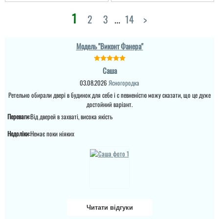
з усім взимку
справились. Пишемо
1
2
3
...
14
>
відгук тільки зараз ...
читати всі відгуки
Модель "Виконт Фанера"
Саша
03.08.2026
Ясногородка
Ретельно обирали двері в будинок для себе і с певненістю можу сказати, що це дуже
достойний варіант.
Сергій
Переваги:
Від дверей в захваті, висока якість
Недоліки:
Немає поки ніяких
Непоганий варінт, дуже
сподобався в своїй ціні і
є в наявності, та хороша
ціна, мені потрібно були
закрить два проєми і
мене все влаштувало....
читати всі відгуки
Читати відгуки