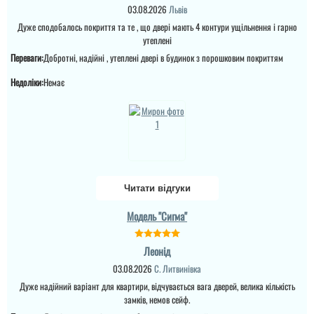
03.08.2026
Львів
Дуже сподобалось покриття та те , що двері мають 4 контури ущільнення і гарно
утеплені
Євген
Переваги:
Добротні, надійні , утеплені двері в будинок з порошковим покриттям
Потрібно було двері в
Недоліки:
Немає
кладову, щоб недорого і
закрити проєм, вийшло
навіть краще, ніж
очікував.
Денис
читати всі відгуки
Читати відгуки
Просто шикарне
виконання данних
дверей , нічого більше
Модель "Сигма"
додати. Якість та вид
покриття ви можете самі
побачите а масивне
Леонід
полотно і короб , то
відпадають всі питання
03.08.2026
С. Литвинівка
які двері повинні бути в
будинок....
Дуже надійний варіант для квартири, відчувається вага дверей, велика кількість
замків, немов сейф.