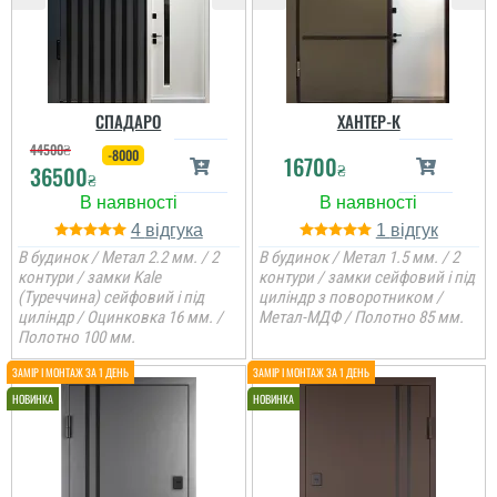
СПАДАРО
ХАНТЕР-К
44500
₴
-8000
16700
₴
36500
₴
4
1
В будинок / Метал 2.2 мм. / 2
В будинок / Метал 1.5 мм. / 2
контури / замки Kale
контури / замки сейфовий і під
(Туреччина) сейфовий і під
циліндр з поворотником /
циліндр / Оцинковка 16 мм. /
Метал-МДФ / Полотно 85 мм.
Полотно 100 мм.