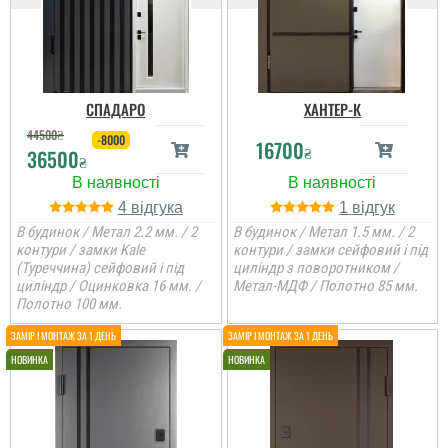
СПАДАРО
ХАНТЕР-К
44500
₴
-8000
16700
₴
36500
₴
4
1
В будинок / Метал 2.2 мм. / 2
В будинок / Метал 1.5 мм. / 2
контури / замки Kale
контури / замки сейфовий і під
(Туреччина) сейфовий і під
циліндр з поворотником /
циліндр / Оцинковка 16 мм. /
Метал-МДФ / Полотно 85 мм.
Полотно 100 мм.