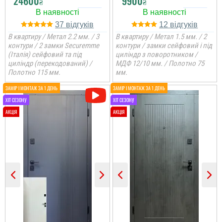
24600
9900
₴
₴
37
12
В квартиру / Метал 2.2 мм. / 3
В квартиру / Метал 1.5 мм. / 2
контури / 2 замки Securemme
контури / замки сейфовий і під
(Італія) сейфовий та під
циліндр з поворотником /
циліндр (перекодований) /
МДФ 12/10 мм. / Полотно 75
Полотно 115 мм.
мм.