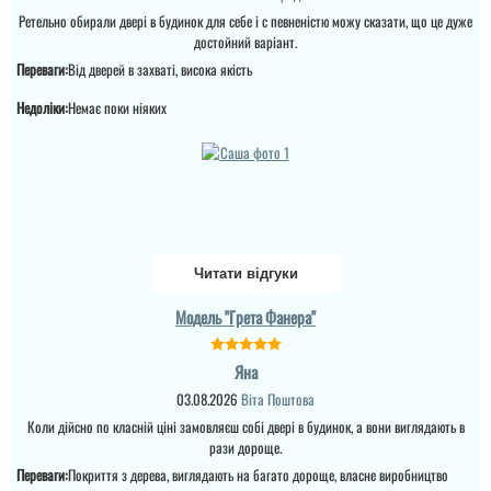
ВИЩОМУ РІВНІ ! Бажаю
процвітання компанії
Ретельно обирали двері в будинок для себе і с певненістю можу сказати, що це дуже
,мо...
достойний варіант.
Переваги:
Від дверей в захваті, висока якість
Леонід
читати всі відгуки
Недоліки:
Немає поки ніяких
Ціна не мала, але якщо
Гена
подивитись хто може
виконати таке якісне
покриття на ринку , то у
вас відпадуть всі
В організації сервіс
питання по ціні та самих
хороший, злагоджені дії,
характеристик дверей.
працюють в ланці профі.
Це просто двері вогонь
як зовні, так і в серед...
Читати відгуки
читати всі відгуки
Модель "Грета Фанера"
Яна
03.08.2026
Віта Поштова
Коли дійсно по класній ціні замовляєш собі двері в будинок, а вони виглядають в
рази дороще.
Руслана
Переваги:
Покриття з дерева, виглядають на багато дороще, власне виробництво