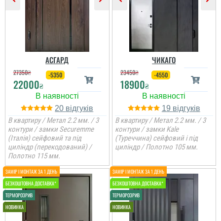
АСГАРД
ЧИКАГО
27350
₴
23450
₴
-5350
-4550
22000
18900
₴
₴
20
19
В квартиру / Метал 2.2 мм. / 3
В квартиру / Метал 2.2 мм. / 3
контури / замки Securemme
контури / замки Kale
(Італія) сейфовий та під
(Туреччина) сейфовий і під
циліндр (перекодований) /
циліндр / Полотно 105 мм.
Оля
Полотно 115 мм.
Велике дякую
менеджеру Віталію за
пораду у виборі дверей,
порадив доплатити
більше і взяти
достойний варіант для
квартири. ...