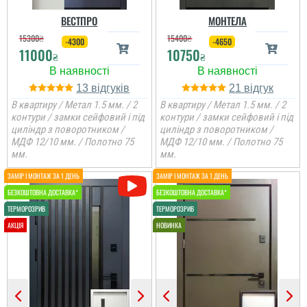
ВЕСТПРО
МОНТЕЛА
15300
₴
15400
₴
-4300
-4650
11000
10750
₴
₴
13
21
В квартиру / Метал 1.5 мм. / 2
В квартиру / Метал 1.5 мм. / 2
контури / замки сейфовий і під
контури / замки сейфовий і під
циліндр з поворотником /
циліндр з поворотником /
МДФ 12/10 мм. / Полотно 75
МДФ 12/10 мм. / Полотно 75
мм.
мм.