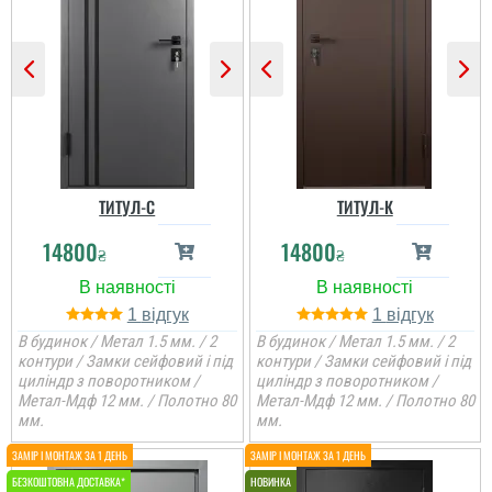
ТИТУЛ-С
ТИТУЛ-К
14800
14800
₴
₴
1
1
В будинок / Метал 1.5 мм. / 2
В будинок / Метал 1.5 мм. / 2
контури / Замки сейфовий і під
контури / Замки сейфовий і під
циліндр з поворотником /
циліндр з поворотником /
Метал-Мдф 12 мм. / Полотно 80
Метал-Мдф 12 мм. / Полотно 80
мм.
мм.