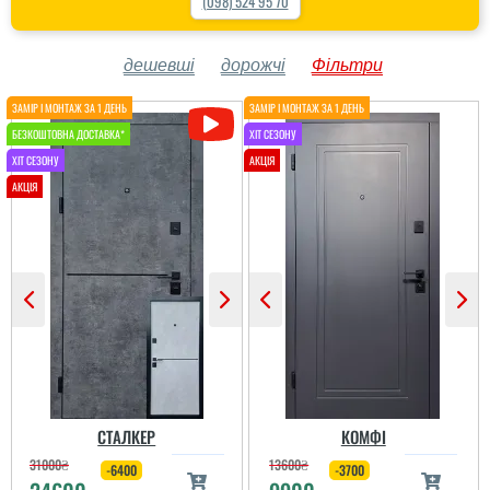
(098) 524 95 70
дешевші
дорожчі
Фільтри
СТАЛКЕР
КОМФІ
31000
₴
13600
₴
-6400
-3700