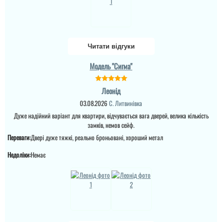
що винуватий
ремонт закін...
перевізник, хоч...
читати всі відгуки
читати всі відгуки
Читати відгуки
Модель "Сигма"
Леонід
03.08.2026
С. Литвинівка
Дуже надійний варіант для квартири, відчувається вага дверей, велика кількість
замків, немов сейф.
Переваги:
Двері дуже тяжкі, реально броньовані, хороший метал
Недоліки:
Немає