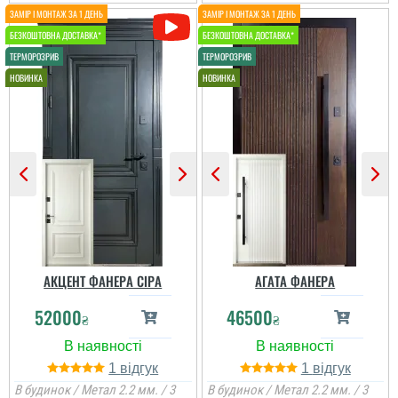
Євген
АКЦЕНТ ФАНЕРА СІРА
АГАТА ФАНЕРА
Потрібно було двері в
52000
46500
кладову, щоб недорого і
₴
₴
закрити проєм, вийшло
навіть краще, ніж
очікував.
1
1
В будинок / Метал 2.2 мм. / 3
В будинок / Метал 2.2 мм. / 3