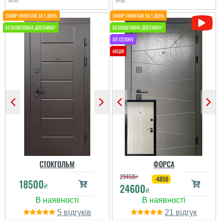
мм.
мм.
Олег
Іван
Сподобався конструктив
Класний дизайн,надійне
та наповненням. Тут ж
дерев'яне покриття,
стеродур+мінвата і
хороші замки і метал,
фольгоізол ну і
гарно утеплені, дякую за
терморозрив. Хлопці
допомогу у виборі
установщик професійні
дверей, все дуже
...
надійно....
читати всі відгуки
читати всі відгуки
СТОКГОЛЬМ
ФОРСА
29450
₴
-4850
18500
₴
24600
₴
5
21