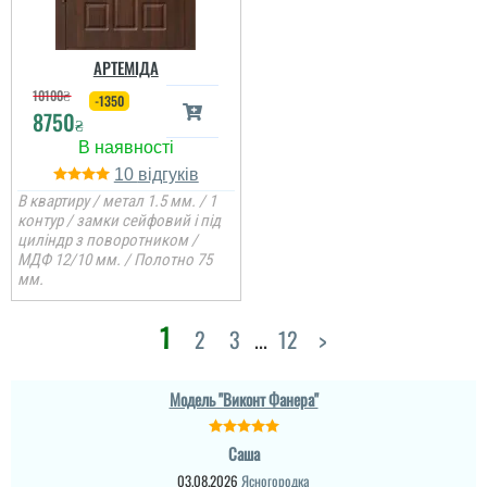
читати всі відгуки
АРТЕМІДА
10100
₴
-1350
8750
₴
10
В квартиру / метал 1.5 мм. / 1
контур / замки сейфовий і під
циліндр з поворотником /
МДФ 12/10 мм. / Полотно 75
мм.
Саша
1
Міла
2
3
...
12
>
Ретельно обирали двері
Вітаю! Замовляли тут
в будинок для себе і с
вхідні двері в будинок і
певненістю можу
квартиру.Залишились
сказати, що це дуже
Модель "Виконт Фанера"
дууууже задоволені і
достойний варіант.
якістю дверей,і
сервісом,і
Саша
клієнтоорієнтовністю,і
читати всі відгуки
вартістю! ВСЕ НА
03.08.2026
Ясногородка