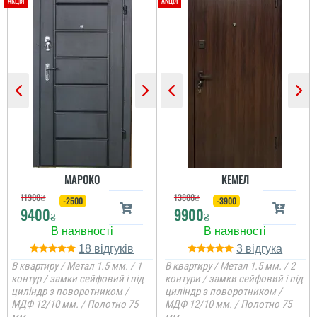
Гена
Сподобалось дуже, що
чекати не потрібно було
і встановили за декілька
днів, двері самі по собі
непогані.
МАРОКО
КЕМЕЛ
11900
₴
13800
₴
-2500
-3900
9400
9900
₴
₴
18
3
В квартиру / Метал 1.5 мм. / 1
В квартиру / Метал 1.5 мм. / 2
контур / замки сейфовий і під
контури / замки сейфовий і під
циліндр з поворотником /
циліндр з поворотником /
МДФ 12/10 мм. / Полотно 75
МДФ 12/10 мм. / Полотно 75