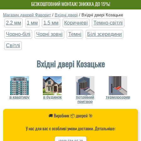
БЕЗКОШТОВНИЙ МОНТАЖ! ЗНИЖКА ДО 15%!
ВЛАСНЕ ВИРОБНИЦТВО-НЕ ПЕРЕПЛАЧУЙ!
Магазин дверей Фаворит
/
Вхідні двері
/
Вхідні двері Козацьке
2.2 мм
1 мм
1.5 мм
Коричневі
Темно-світлі
Чорно-білі
Чорні зовні
Темні
Білі зсередини
Світлі
Вхідні двері Козацьке
в квартиру
в будинок
потрійний
терморозрив
притвор
🚚 Виробник 📦 дверей 🎯
У нас для вас є особливі умови доставки. Детальніше: