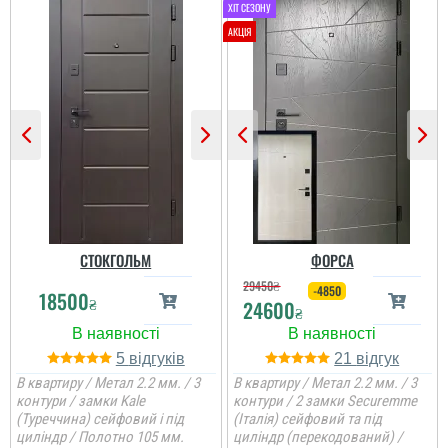
Олег
Іван
Сподобався конструктив
Класний дизайн,надійне
та наповненням. Тут ж
дерев'яне покриття,
стеродур+мінвата і
хороші замки і метал,
фольгоізол ну і
гарно утеплені, дякую за
терморозрив. Хлопці
допомогу у виборі
установщик професійні
дверей, все дуже
...
надійно....
читати всі відгуки
читати всі відгуки
СТОКГОЛЬМ
ФОРСА
29450
₴
-4850
18500
₴
24600
₴
5
21
В квартиру / Метал 2.2 мм. / 3
В квартиру / Метал 2.2 мм. / 3
контури / замки Kale
контури / 2 замки Securemme
(Туреччина) сейфовий і під
(Італія) сейфовий та під
циліндр / Полотно 105 мм.
циліндр (перекодований) /