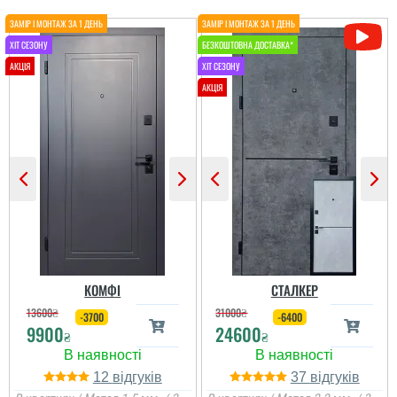
КОМФІ
СТАЛКЕР
13600
₴
31000
₴
-3700
-6400
9900
24600
₴
₴
12
37