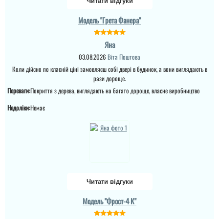
Читати відгуки
читати всі відгуки
Модель "Грета Фанера"
Яна
03.08.2026
Віта Поштова
Коли дійсно по класній ціні замовляєш собі двері в будинок, а вони виглядають в
Денис
рази дороще.
Переваги:
Покриття з дерева, виглядають на багато дороще, власне виробництво
Просто шикарне
виконання данних
Недоліки:
Немає
дверей , нічого більше
додати. Якість та вид
покриття ви можете самі
побачите а масивне
полотно і короб , то
відпадають всі питання
які двері повинні бути в
будинок....
Читати відгуки
Модель "Фрост-4 К"