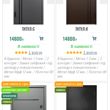
ТИТУЛ-С
ТИТУЛ-К
14800
14800
₴
₴
1
1
В будинок / Метал 1.5 мм. / 2
В будинок / Метал 1.5 мм. / 2
контури / Замки сейфовий і під
контури / Замки сейфовий і під
циліндр з поворотником /
циліндр з поворотником /
Метал-Мдф 12 мм. / Полотно 80
Метал-Мдф 12 мм. / Полотно 80
мм.
мм.