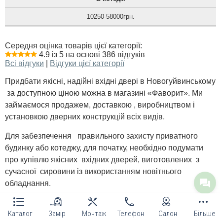
10250-58000грн.
Середня оцінка товарів цієї категорії:
4.9 із 5 на основі 386 відгуків
Всі відгуки
|
Відгуки цієї категорії
Придбати якісні, надійні вхідні двері в Новогуйвинському
за доступною ціною можна в магазині «Фаворит». Ми
займаємося продажем, доставкою , виробництвом і
установкою дверних конструкцій всіх видів.
Для забезпечення правильного захисту приватного
будинку або котеджу, для початку, необхідно подумати
про купівлю якісних вхідних дверей, виготовлених з
сучасної сировини із використанням новітнього
обладнання.
Роблячи покупки на нашому сайті, ви можете
Каталог
Замір
Монтаж
Телефон
Салон
Більше
розраховувати на: