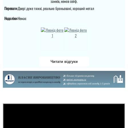
замків, немов сейф.
процвітання компанії
характеристик дверей.
,мо...
Переваги:
Двері дуже тяжкі, реально броньовані, хороший метал
Це просто двері вогонь
як зовні, так і в серед...
читати всі відгуки
Недоліки:
Немає
Читати відгуки