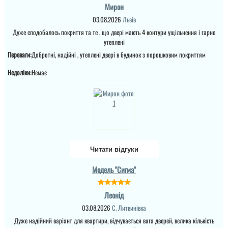
Мирон
03.08.2026
Львів
Дуже сподобалось покриття та те , що двері мають 4 контури ущільнення і гарно
утеплені
Переваги:
Добротні, надійні , утеплені двері в будинок з порошковим покриттям
Саша
Недоліки:
Немає
Ретельно обирали двері
в будинок для себе і с
певненістю можу
сказати, що це дуже
достойний варіант.
Міла
Читати відгуки
читати всі відгуки
Вітаю! Замовляли тут
Леонід
Модель "Сигма"
вхідні двері в будинок і
квартиру.Залишились
дууууже задоволені і
Ціна не мала, але якщо
якістю дверей,і
Леонід
подивитись хто може
сервісом,і
виконати таке якісне
03.08.2026
С. Литвинівка
клієнтоорієнтовністю,і
покриття на ринку , то у
вартістю! ВСЕ НА
Дуже надійний варіант для квартири, відчувається вага дверей, велика кількість
вас відпадуть всі
ВИЩОМУ РІВНІ ! Бажаю
питання по ціні та самих