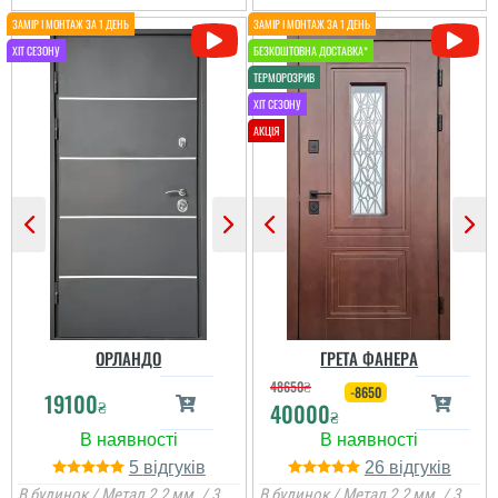
До самих дверей, а
також швидкості і якості
встановлення питань
Дуже задоволений
нема. Але замірник так
послугами данної
розповів про заміну
компанії. Все виконало
дверей, що ми з
вчасно, акуратно та
чоловіком не зрозуміли,
надійно.
що демонтують не
тільки зовнішні двері, а
й внутрішні...
читати всі відгуки
читати всі відгуки
ОРЛАНДО
ГРЕТА ФАНЕРА
48650
₴
-8650
19100
₴
40000
₴
5
26
В будинок / Метал 2.2 мм. / 3
В будинок / Метал 2.2 мм. / 3