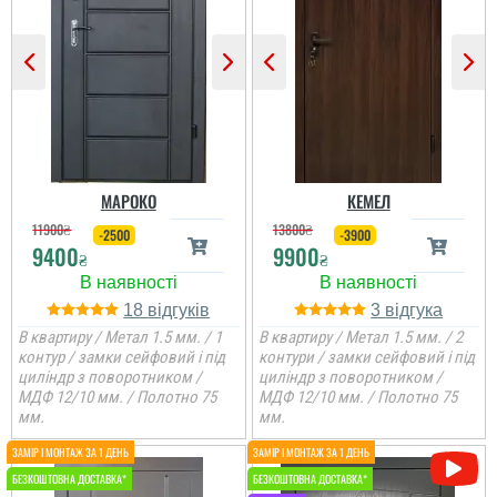
Гена
Сподобалось дуже, що
чекати не потрібно було
і встановили за декілька
днів, двері самі по собі
непогані.
МАРОКО
КЕМЕЛ
11900
₴
13800
₴
-2500
-3900
9400
9900
₴
₴
18
3
В квартиру / Метал 1.5 мм. / 1
В квартиру / Метал 1.5 мм. / 2
контур / замки сейфовий і під
контури / замки сейфовий і під
циліндр з поворотником /
циліндр з поворотником /
МДФ 12/10 мм. / Полотно 75
МДФ 12/10 мм. / Полотно 75
мм.
мм.