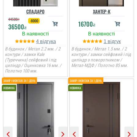
СПАДАРО
ХАНТЕР-К
44500
₴
-8000
16700
₴
36500
₴
4
1
В будинок / Метал 2.2 мм. / 2
В будинок / Метал 1.5 мм. / 2
контури / замки Kale
контури / замки сейфовий і під
(Туреччина) сейфовий і під
циліндр з поворотником /
циліндр / Оцинковка 16 мм. /
Метал-МДФ / Полотно 85 мм.
Полотно 100 мм.