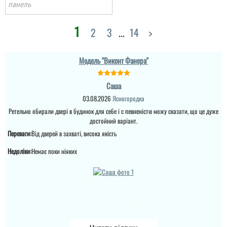
панель
1
2
3
...
14
>
Модель "Виконт Фанера"
Саша
03.08.2026
Ясногородка
Ретельно обирали двері в будинок для себе і с певненістю можу сказати, що це дуже
достойний варіант.
Переваги:
Від дверей в захваті, висока якість
Недоліки:
Немає поки ніяких
Євген
Потрібно було двері в
кладову, щоб недорого і
закрити проєм, вийшло
навіть краще, ніж
очікував.