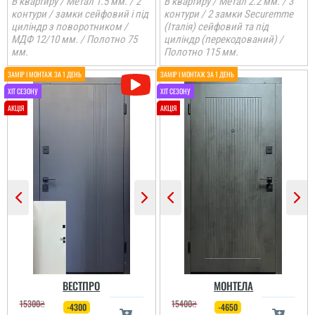
В квартиру / Метал 1.5 мм. / 2
В квартиру / Метал 2.2 мм. / 3
контури / замки сейфовий і під
контури / 2 замки Securemme
циліндр з поворотником /
(Італія) сейфовий та під
МДФ 12/10 мм. / Полотно 75
циліндр (перекодований) /
мм.
Полотно 115 мм.
ВЕСТПРО
МОНТЕЛА
15300
₴
15400
₴
-4300
-4650