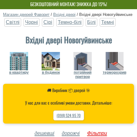
БЕЗКОШТОВНИЙ МОНТАЖ! ЗНИЖКА ДО 15%!
ВЛАСНЕ ВИРОБНИЦТВО-НЕ ПЕРЕПЛАЧУЙ!
Магазин дверей Фаворит
/
Вхідні двері
/
Вхідні двері Новогуйвинське
Світлі
Чорні
Сірі
Темно-білі
Білі
Темні
Вхідні двері Новогуйвинське
в квартиру
в будинок
потрійний
терморозрив
притвор
🚚 Виробник 📦 дверей 🎯
У нас для вас є особливі умови доставки. Детальніше:
(098) 524 95 70
дешевші
дорожчі
Фільтри