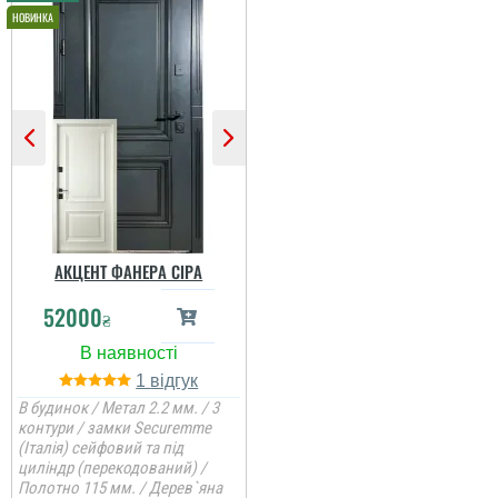
справились. Пишемо
відгук тільки зараз ...
Сергій
читати всі відгуки
Непоганий варінт, дуже
сподобався в своїй ціні і
є в наявності, та хороша
ціна, мені потрібно були
закрить два проєми і
мене все влаштувало....
читати всі відгуки
АКЦЕНТ ФАНЕРА СІРА
52000
₴
1
В будинок / Метал 2.2 мм. / 3
контури / замки Securemme
(Італія) сейфовий та під
циліндр (перекодований) /
Полотно 115 мм. / Дерев`яна