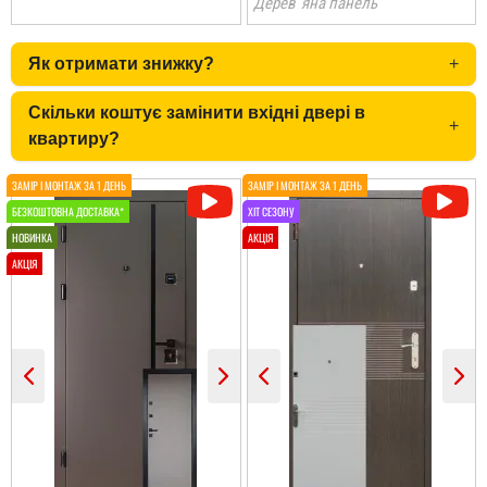
Дерев`яна панель
Олена
Як отримати знижку?
+
По рекомендації сусідів і
ми замовили. теж
Скільки коштує замінити вхідні двері в
залишились
+
задоволеними.
квартиру?
читати всі відгуки
Ірина
Двері дуже
сподобались, дякую за
все від заміру до