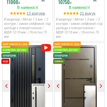
11000
10750
₴
₴
13
21
В квартиру / Метал 1.5 мм. / 2
В квартиру / Метал 1.5 мм. / 2
контури / замки сейфовий і під
контури / замки сейфовий і під
циліндр з поворотником /
циліндр з поворотником /
МДФ 12/10 мм. / Полотно 75
МДФ 12/10 мм. / Полотно 75
мм.
мм.