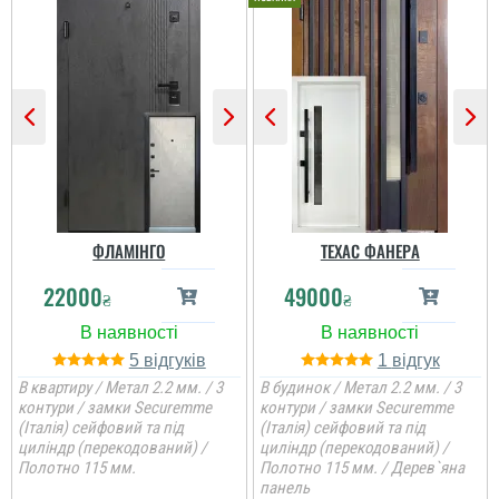
читати всі відгуки
ФЛАМІНГО
ТЕХАС ФАНЕРА
22000
49000
₴
₴
5
1
В квартиру / Метал 2.2 мм. / 3
В будинок / Метал 2.2 мм. / 3
контури / замки Securemme
контури / замки Securemme
(Італія) сейфовий та під
(Італія) сейфовий та під
циліндр (перекодований) /
циліндр (перекодований) /
Полотно 115 мм.
Полотно 115 мм. / Дерев`яна
Іван
панель
Петро