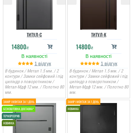
ТИТУЛ-С
ТИТУЛ-К
14800
14800
₴
₴
1
1
В будинок / Метал 1.5 мм. / 2
В будинок / Метал 1.5 мм. / 2
контури / Замки сейфовий і під
контури / Замки сейфовий і під
циліндр з поворотником /
циліндр з поворотником /
Метал-Мдф 12 мм. / Полотно 80
Метал-Мдф 12 мм. / Полотно 80
мм.
мм.