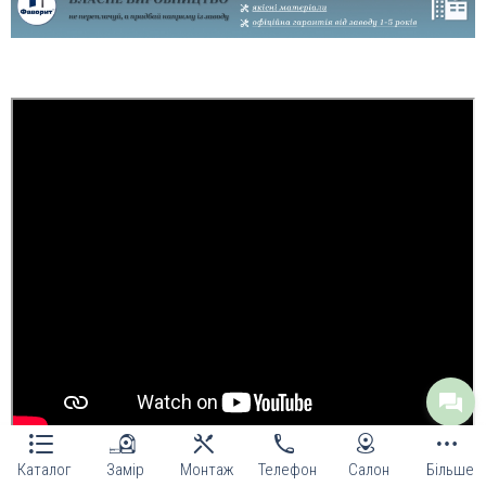
Каталог
Замір
Монтаж
Телефон
Салон
Більше
Цінові категорії