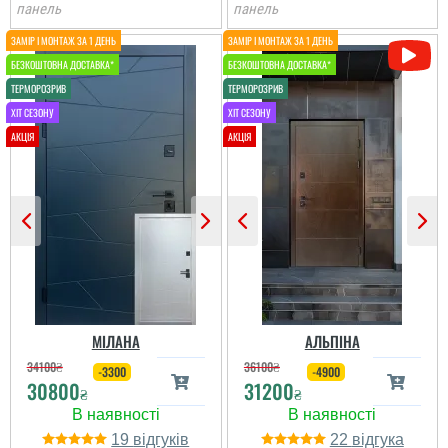
панель
панель
МІЛАНА
АЛЬПІНА
34100
₴
36100
₴
-3300
-4900
Євген
30800
31200
₴
₴
Потрібно було двері в
кладову, щоб недорого і
19
22