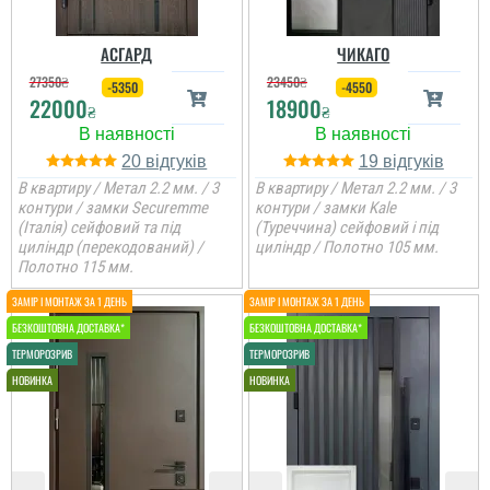
АСГАРД
ЧИКАГО
27350
₴
23450
₴
-5350
-4550
22000
18900
₴
₴
20
19
В квартиру / Метал 2.2 мм. / 3
В квартиру / Метал 2.2 мм. / 3
контури / замки Securemme
контури / замки Kale
(Італія) сейфовий та під
(Туреччина) сейфовий і під
циліндр (перекодований) /
циліндр / Полотно 105 мм.
Оля
Полотно 115 мм.
Велике дякую
менеджеру Віталію за
пораду у виборі дверей,
порадив доплатити
більше і взяти
достойний варіант для
квартири. ...
читати всі відгуки
Оксана