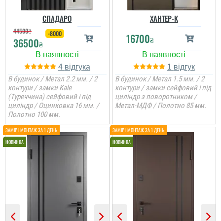
СПАДАРО
ХАНТЕР-К
44500
₴
-8000
16700
₴
36500
₴
4
1
В будинок / Метал 2.2 мм. / 2
В будинок / Метал 1.5 мм. / 2
контури / замки Kale
контури / замки сейфовий і під
(Туреччина) сейфовий і під
циліндр з поворотником /
циліндр / Оцинковка 16 мм. /
Метал-МДФ / Полотно 85 мм.
Полотно 100 мм.