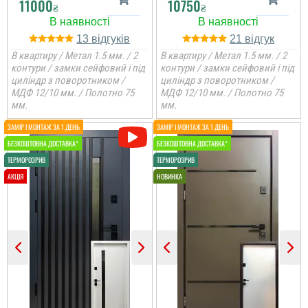
11000
10750
₴
₴
13
21
В квартиру / Метал 1.5 мм. / 2
В квартиру / Метал 1.5 мм. / 2
контури / замки сейфовий і під
контури / замки сейфовий і під
циліндр з поворотником /
циліндр з поворотником /
МДФ 12/10 мм. / Полотно 75
МДФ 12/10 мм. / Полотно 75
мм.
мм.