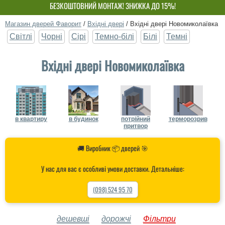
БЕЗКОШТОВНИЙ МОНТАЖ! ЗНИЖКА ДО 15%!
ВЛАСНЕ ВИРОБНИЦТВО-НЕ ПЕРЕПЛАЧУЙ!
Магазин дверей Фаворит
/
Вхідні двері
/
Вхідні двері Новомиколаївка
Світлі
Чорні
Сірі
Темно-білі
Білі
Темні
Вхідні двері Новомиколаївка
в квартиру
в будинок
потрійний
терморозрив
притвор
🚚 Виробник 📦 дверей 🎯
У нас для вас є особливі умови доставки. Детальніше:
(098) 524 95 70
дешевші
дорожчі
Фільтри