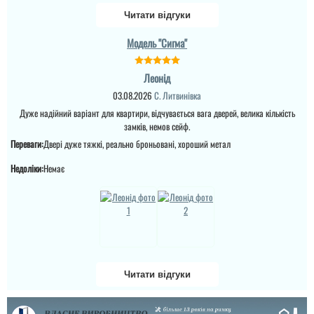
то всі проблеми з
Читати відгуки
дверям лягають на вас,
виробник в
Модель "Сигма"
телефонному режимі
підкаже що робити як
виправити брак, (в
моєму варіанті сказали
Леонід
що винуватий
03.08.2026
С. Литвинівка
перевізник, хоч...
Дуже надійний варіант для квартири, відчувається вага дверей, велика кількість
читати всі відгуки
замків, немов сейф.
Переваги:
Двері дуже тяжкі, реально броньовані, хороший метал
Недоліки:
Немає
Читати відгуки