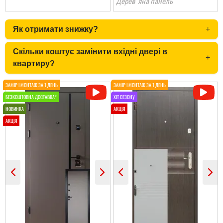
Дерев`яна панель
Олена
Як отримати знижку?
+
По рекомендації сусідів і
ми замовили. теж
Скільки коштує замінити вхідні двері в
залишились
+
задоволеними.
квартиру?
читати всі відгуки
Ірина
Двері дуже
сподобались, дякую за
все від заміру до