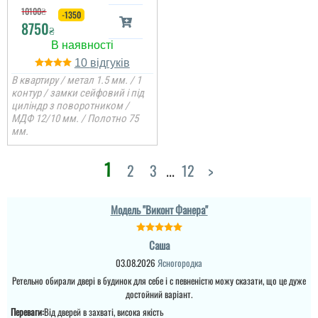
10100
₴
-1350
8750
₴
Саша
10
В квартиру / метал 1.5 мм. / 1
Ретельно обирали двері
контур / замки сейфовий і під
в будинок для себе і с
циліндр з поворотником /
певненістю можу
МДФ 12/10 мм. / Полотно 75
сказати, що це дуже
достойний варіант.
мм.
1
Міла
2
3
...
12
>
читати всі відгуки
Вітаю! Замовляли тут
вхідні двері в будинок і
квартиру.Залишились
Модель "Виконт Фанера"
дууууже задоволені і
якістю дверей,і
сервісом,і
Саша
клієнтоорієнтовністю,і
вартістю! ВСЕ НА
03.08.2026
Ясногородка
ВИЩОМУ РІВНІ ! Бажаю
Леонід
процвітання компанії
Ретельно обирали двері в будинок для себе і с певненістю можу сказати, що це дуже
,мо...
достойний варіант.
Ціна не мала, але якщо
Переваги:
Від дверей в захваті, висока якість
читати всі відгуки
подивитись хто може