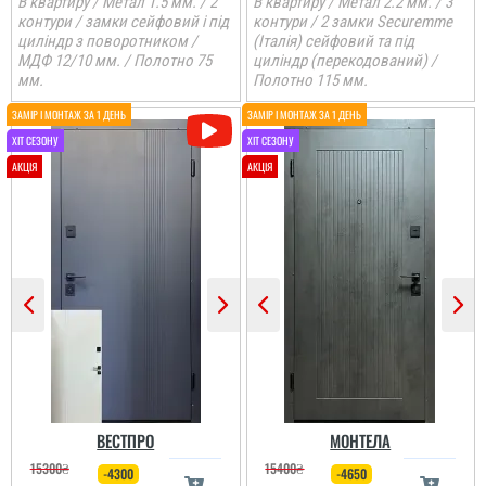
В квартиру / Метал 1.5 мм. / 2
В квартиру / Метал 2.2 мм. / 3
контури / замки сейфовий і під
контури / 2 замки Securemme
циліндр з поворотником /
(Італія) сейфовий та під
МДФ 12/10 мм. / Полотно 75
циліндр (перекодований) /
мм.
Полотно 115 мм.
ВЕСТПРО
МОНТЕЛА
15300
₴
15400
₴
-4300
-4650