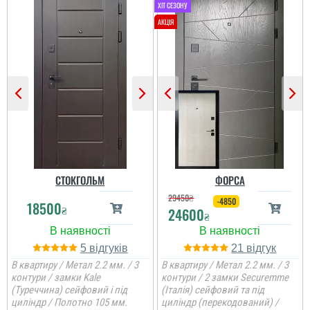
Олег
Іван
Сподобався конструктив
Класний дизайн,надійне
та наповненням. Тут ж
дерев'яне покриття,
стеродур+мінвата і
хороші замки і метал,
фольгоізол ну і
гарно утеплені, дякую за
терморозрив. Хлопці
допомогу у виборі
установщик професійні
дверей, все дуже
...
надійно....
читати всі відгуки
читати всі відгуки
СТОКГОЛЬМ
ФОРСА
29450
₴
-4850
18500
₴
24600
₴
5
21
В квартиру / Метал 2.2 мм. / 3
В квартиру / Метал 2.2 мм. / 3
контури / замки Kale
контури / 2 замки Securemme
(Туреччина) сейфовий і під
(Італія) сейфовий та під
циліндр / Полотно 105 мм.
циліндр (перекодований) /