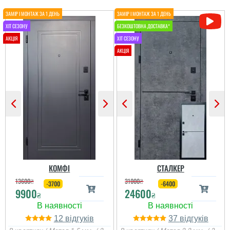
КОМФІ
СТАЛКЕР
13600
₴
31000
₴
-3700
-6400
9900
24600
₴
₴
12
37