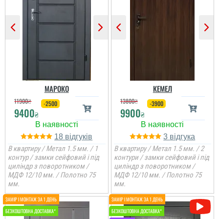
Гена
Сподобалось дуже, що
чекати не потрібно було
і встановили за декілька
днів, двері самі по собі
непогані.
МАРОКО
КЕМЕЛ
11900
₴
13800
₴
-2500
-3900
9400
9900
₴
₴
18
3
В квартиру / Метал 1.5 мм. / 1
В квартиру / Метал 1.5 мм. / 2
контур / замки сейфовий і під
контури / замки сейфовий і під
циліндр з поворотником /
циліндр з поворотником /
МДФ 12/10 мм. / Полотно 75
МДФ 12/10 мм. / Полотно 75
мм.
мм.