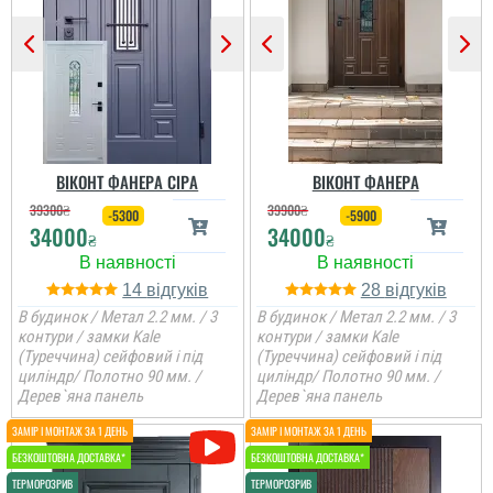
Яна
Валентин
Коли дійсно по класній
ціні замовляєш собі
Якість продукту
двері в будинок, а вони
відмінна, дуже
виглядають в рази
задоволені вибором
дороще.
дверей. Якість
відчувається відразу з
першого погляду.
ВІКОНТ ФАНЕРА СІРА
ВІКОНТ ФАНЕРА
читати всі відгуки
39300
₴
39900
₴
-5300
-5900
читати всі відгуки
34000
34000
₴
₴
14
28
Анжела
В будинок / Метал 2.2 мм. / 3
В будинок / Метал 2.2 мм. / 3
контури / замки Kale
контури / замки Kale
(Туреччина) сейфовий і під
(Туреччина) сейфовий і під
3-4 дні і двері вже були
встановлені, причому
циліндр/ Полотно 90 мм. /
циліндр/ Полотно 90 мм. /
так акуратно все
Дерев`яна панель
Дерев`яна панель
зробили, що в середині
не потрібно робити
відкосів. Фото нище
додаю....