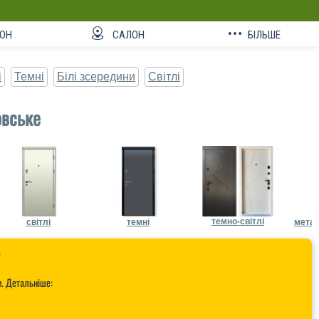
ОН
САЛОН
БІЛЬШЕ
і
Темні
Білі зсередини
Світлі
овське
темно-світлі
світлі
темні
метал

и. Детальніше: