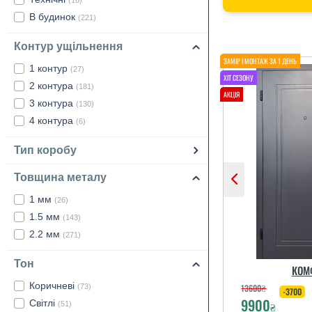
(16)
В будинок
(221)
Контур ущільнення
1 контур
(27)
2 контура
(181)
3 контура
(130)
4 контура
(6)
Тип коробу
Товщина металу
1 мм
(26)
1.5 мм
(143)
2.2 мм
(271)
Тон
КОМ
Коричневі
13600
₴
(73)
-3700
9900
Світлі
₴
(51)