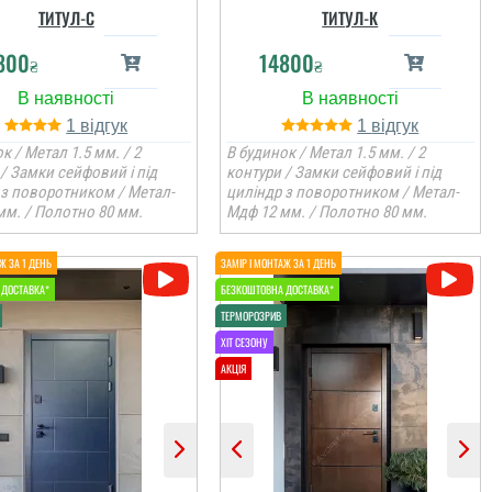
ТИТУЛ-С
ТИТУЛ-К
800
14800
₴
₴
1
1
к / Метал 1.5 мм. / 2
В будинок / Метал 1.5 мм. / 2
/ Замки сейфовий і під
контури / Замки сейфовий і під
 з поворотником / Метал-
циліндр з поворотником / Метал-
мм. / Полотно 80 мм.
Мдф 12 мм. / Полотно 80 мм.