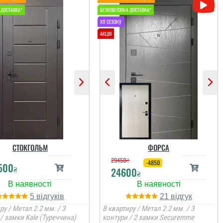
Віктор
Іван
Сервіс на рівні,
Ніяких взагалі притензій
встановили швидко,
до фірми, все виконали
після себе сміття
просто блискуче, все
СТОКГОЛЬМ
ФОРСА
прибрали. Загалом
вчасно, акуратно.
непогано
Дякую.
29450
₴
-4850
500
₴
24600
₴
читати всі відгуки
читати всі відгуки
5
21
ру / Метал 2.2 мм. / 3
В квартиру / Метал 2.2 мм. / 3
/ замки Kale (Туреччина)
контури / 2 замки Securemme