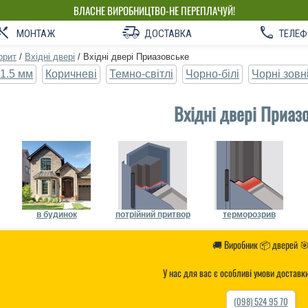
ВЛАСНЕ ВИРОБНИЦТВО-НЕ ПЕРЕПЛАЧУЙ!
МОНТАЖ
ДОСТАВКА
ТЕЛЕФ
орит
/
Вхідні двері
/
Вхідні двері Приазовське
1.5 мм
Коричневі
Темно-світлі
Чорно-білі
Чорні зовн
Вхідні двері Приаз
в будинок
потрійний притвор
терморозрив
🚚 Виробник 📦 дверей 
У нас для вас є особливі умови доставк
(098) 524 95 70