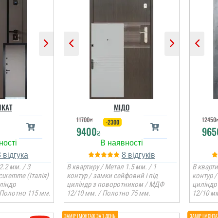
КАТ
МІДО
11700
₴
12450
-2300
9400
965
₴
3
8
2.2 мм. / 3
В квартиру / Метал 1.5 мм. / 1
В кварти
curemme (Італія)
контур / замки сейфовий і під
контур /
ліндр
циліндр з поворотником / МДФ
циліндр
 Полотно 115 мм.
12/10 мм. / Полотно 75 мм.
12/10 мм