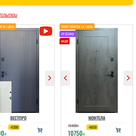
Фільтри
ВЕСТПРО
МОНТЕЛА
₴
15400
₴
-4300
-4650
00
10750
₴
₴