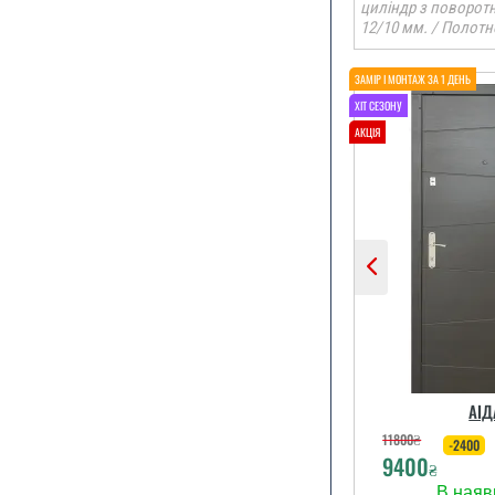
циліндр з поворот
12/10 мм. / Полотн
По рекомендац
ми замови
залиши
задовол
читати вс
АІД
11800
₴
-2400
9400
₴