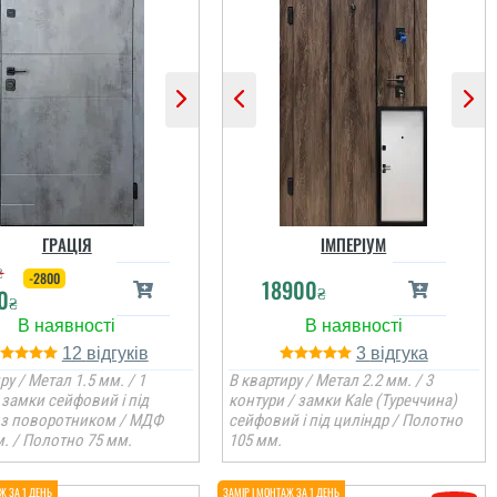
ГРАЦІЯ
ІМПЕРІУМ
₴
-2800
18900
₴
0
₴
12
3
ру / Метал 1.5 мм. / 1
В квартиру / Метал 2.2 мм. / 3
 замки сейфовий і під
контури / замки Kale (Туреччина)
 з поворотником / МДФ
сейфовий і під циліндр / Полотно
. / Полотно 75 мм.
105 мм.