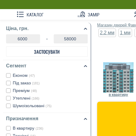
КАТАЛОГ
ЗАМІР
Магазин дверей Фав
Ціна, грн.
2.2 мм
1 мм
-
ЗАСТОСУВАТИ
Сегмент
Економ
(47)
Під заказ
(181)
Преміум
(48)
в квартиру
Утеплені
(166)
Шумоізольовані
(75)
Призначення
В квартиру
(236)
Технічні