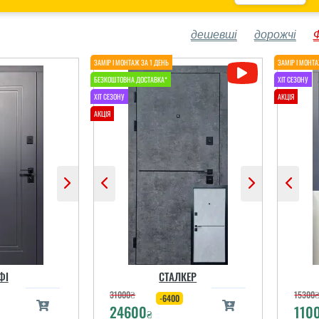
дешевші
дорожчі
ФІ
СТАЛКЕР
31000
₴
15300
-6400
24600
110
₴