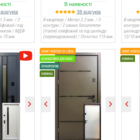
2
38
1.5 мм. / 2
В квартиру / Метал 2.2 мм. / 3
В кварти
йфовий і під
контури / 2 замки Securemme
контури 
ником / МДФ
(Італія) сейфовий та під циліндр
циліндр
о 75 мм.
(перекодований) / Полотно 115 мм.
12/10 мм