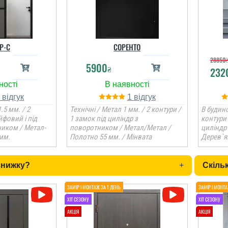
Р-С
СОРЕНТО
28850
5900
₴
232
1
1
.5 мм. / 2
Технічні / Метал 1 мм. / 2 контури /
В будино
йфовий і під
1 замок під циліндр з
контури 
ником / Метал-
поворотником / Метал/Метал /
циліндр
мм.
Полотно 55 мм. / Мінвата
Дерев`я
знижку?
+
Скільк