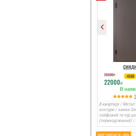
СИНДИ
26500
₴
-4500
22000
₴
В квартиру / Метал 
контури / замки Se
сейфовий та під ци
(перекодований) /