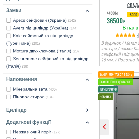
СПАД
Замки
44500
₴
-8000
36500
Apecs сейфовий (Україна)
₴
(142)
Avers під циліндр (Україна)
(144)
Kale сейфовий та під циліндр
В будинок / Метал 2
(Туреччина)
(201)
контури / замки Ka
Mottura двухключова (Італія)
(23)
сейфовий і під цил
Securemme сейфовий та під циліндр
16 мм. / Полотно 1
(Італія)
(38)
Наповнення
Мінеральна вата
(430)
Пінополістирол
(104)
Циліндр
Додаткові функції
Нержавіючий поріг
(177)