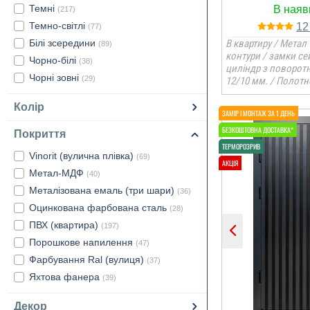
Темні
(217)
Темно-світлі
1
(77)
Білі зсередини
В квартиру / Метал 
(89)
контури / замки се
Чорно-білі
(38)
циліндр з поворот
Чорні зовні
(29)
12/10 мм. / Полотн
Колір
Покриття
Vinorit (вулична плівка)
(69)
Метал-МДФ
(40)
Металізована емаль (три шари)
(36)
Оцинкована фарбована сталь
(28)
ПВХ (квартира)
(197)
Порошкове напилення
(47)
Фарбування Ral (вулиця)
(37)
Яхтова фанера
(39)
Декор