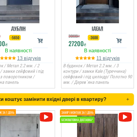
ДУБЛІН
ІДЕАЛ
₴
30800
₴
-5650
-3600
00
27200
₴
₴
13
11
к / Метал 2.2 мм. / 2
В будинок / Метал 2.2 мм. / 3
/ замки сейфовий і під
контури / замки Kale (Туреччина)
 з поворотником /
сейфовий і під циліндр/ Полотно 90
на панель
мм. / Дерев`яна панель
и коштує замінити вхідні двері в квартиру?
+