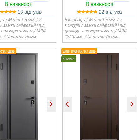
13
22
ру / Метал 1.5 мм. / 2
В квартиру / Метал 1.5 мм. / 2
/ замки сейфовий і під
контури / замки сейфовий і під
 з поворотником / МДФ
циліндр з поворотником / МДФ
. / Полотно 75 мм.
12/10 мм. / Полотно 75 мм.