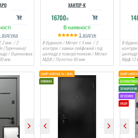
АРО
ХАНТЕР-К
16700
14
₴
4
1
.2 мм. / 2
В будинок / Метал 1.5 мм. / 2
В будино
le (Туреччина)
контури / замки сейфовий і під
контури 
індр / Оцинковка
циліндр з поворотником / Метал-
циліндр
00 мм.
МДФ / Полотно 85 мм.
Мдф 12 