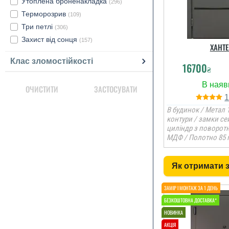
Утоплена броненакладка
(296)
Терморозрив
(109)
Три петлі
(306)
Захист від сонця
(157)
ХАНТЕ
Клас зломостійкості
16700
₴
ОЧИСТИТИ
ЗАСТОСУВАТИ
В будинок / Метал 1
контури / замки се
циліндр з поворот
МДФ / Полотно 85 
Як отримати 