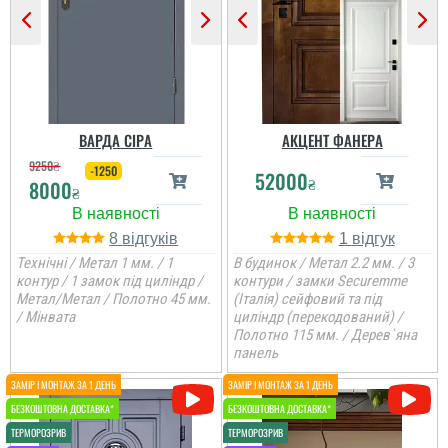
ВАРДА СІРА
АКЦЕНТ ФАНЕРА
9250
₴
-1250
52000
₴
8000
₴
8
1
Технічні / Метал 1 мм. / 1
В будинок / Метал 2.2 мм. / 3
контур / 1 замок під циліндр /
контури / замки Securemme
Метал/Метал / Полотно 45 мм.
(Італія) сейфовий та під
/ Мінвата
циліндр (перекодований) /
Полотно 115 мм. / Дерев`яна
панель
Вероніка
Аліна
Питання поирібно було
Стільки передивились
вирішувати, так як старі
варіантів вуличних