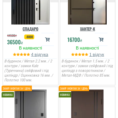
СПАДАРО
ХАНТЕР-К
44500
₴
-8000
16700
₴
36500
₴
4
1
В будинок / Метал 2.2 мм. / 2
В будинок / Метал 1.5 мм. / 2
контури / замки Kale
контури / замки сейфовий і під
(Туреччина) сейфовий і під
циліндр з поворотником /
циліндр / Оцинковка 16 мм. /
Метал-МДФ / Полотно 85 мм.
Полотно 100 мм.