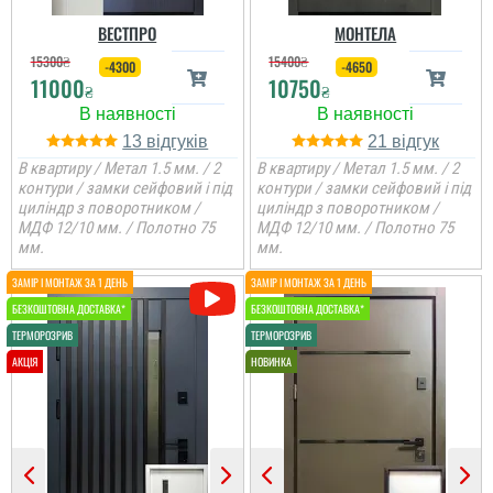
ВЕСТПРО
МОНТЕЛА
15300
₴
15400
₴
-4300
-4650
11000
10750
₴
₴
13
21
В квартиру / Метал 1.5 мм. / 2
В квартиру / Метал 1.5 мм. / 2
контури / замки сейфовий і під
контури / замки сейфовий і під
циліндр з поворотником /
циліндр з поворотником /
МДФ 12/10 мм. / Полотно 75
МДФ 12/10 мм. / Полотно 75
мм.
мм.