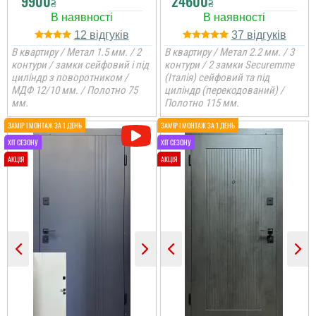
9900
24600
₴
₴
12
37
В квартиру / Метал 1.5 мм. / 2
В квартиру / Метал 2.2 мм. / 3
контури / замки сейфовий і під
контури / 2 замки Securemme
циліндр з поворотником /
(Італія) сейфовий та під
МДФ 12/10 мм. / Полотно 75
циліндр (перекодований) /
мм.
Полотно 115 мм.