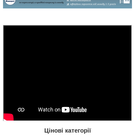
Андрій
Якщо плануєте
замовляти перевізником,
то всі проблеми з
дверям лягають на вас,
виробник в
телефонному режимі
підкаже що робити як
виправити брак, (в
моєму варіанті сказали
що винуватий
перевізник, хоч...
читати всі відгуки
Цінові категорії