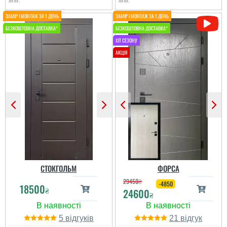
мм.
мм.
Олег
Іван
Сподобався конструктив
Класний дизайн,надійне
та наповненням. Тут ж
дерев'яне покриття,
стеродур+мінвата і
хороші замки і метал,
фольгоізол ну і
гарно утеплені, дякую за
терморозрив. Хлопці
допомогу у виборі
установщик професійні
дверей, все дуже
...
надійно....
читати всі відгуки
читати всі відгуки
СТОКГОЛЬМ
ФОРСА
29450
₴
-4850
18500
₴
24600
₴
5
21