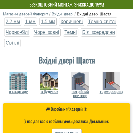
БЕЗКОШТОВНИЙ МОНТАЖ! ЗНИЖКА ДО 15%!
ВЛАСНЕ ВИРОБНИЦТВО-НЕ ПЕРЕПЛАЧУЙ!
Магазин дверей Фаворит
/
Вхідні двері
/
Вхідні двері Щастя
2.2 мм
1 мм
1.5 мм
Коричневі
Темно-світлі
Чорно-білі
Чорні зовні
Темні
Білі зсередини
Світлі
Вхідні двері Щастя
в квартиру
в будинок
потрійний
терморозрив
притвор
🚚 Виробник 📦 дверей 🎯
У нас для вас є особливі умови доставки. Детальніше: