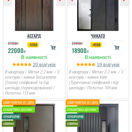
АСГАРД
ЧИКАГО
27350
₴
23450
₴
-5350
-4550
22000
18900
₴
₴
20
19
В квартиру / Метал 2.2 мм. / 3
В квартиру / Метал 2.2 мм. / 3
контури / замки Securemme
контури / замки Kale
(Італія) сейфовий та під
(Туреччина) сейфовий і під
циліндр (перекодований) /
циліндр / Полотно 105 мм.
Оля
Полотно 115 мм.
Велике дякую
менеджеру Віталію за
пораду у виборі дверей,
порадив доплатити
більше і взяти
достойний варіант для
квартири. ...