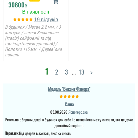
кладову, щоб недорого і
30800
₴
закрити проєм, вийшло
навіть краще, ніж
очікував.
19
В будинок / Метал 2.2 мм. / 3
контури / замки Securemme
читати всі відгуки
(Італія) сейфовий та під
циліндр (перекодований) /
Полотно 115 мм. / Дерев`яна
Денис
панель
Просто шикарне
1
виконання данних
2
3
...
13
>
дверей , нічого більше
додати. Якість та вид
покриття ви можете самі
побачите а масивне
Модель "Виконт Фанера"
полотно і короб , то
відпадають всі питання
які двері повинні бути в
Саша
будинок....
03.08.2026
Ясногородка
Ретельно обирали двері в будинок для себе і с певненістю можу сказати, що це дуже
достойний варіант.
Переваги:
Від дверей в захваті, висока якість