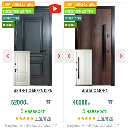
не потрібно робити
відкосів. Фото нище
додаю....
читати всі відгуки
Сергій
Непоганий варінт, дуже
сподобався в своїй ціні і
є в наявності, та хороша
ціна, мені потрібно були
закрить два проєми і
мене все влаштувало....
АКЦЕНТ ФАНЕРА СІРА
АГАТА ФАНЕРА
52000
46500
читати всі відгуки
₴
₴
1
1
В будинок / Метал 2.2 мм. / 3
В будинок / Метал 2.2 мм. / 3