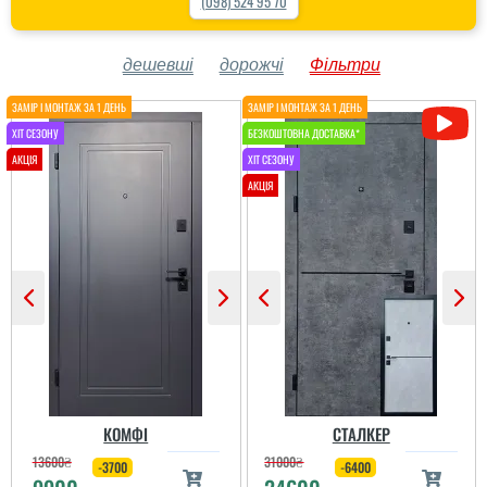
(098) 524 95 70
дешевші
дорожчі
Фільтри
КОМФІ
СТАЛКЕР
13600
₴
31000
₴
-3700
-6400