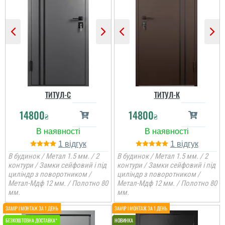
ТИТУЛ-С
ТИТУЛ-К
14800
14800
₴
₴
1
1
В будинок / Метал 1.5 мм. / 2
В будинок / Метал 1.5 мм. / 2
контури / Замки сейфовий і під
контури / Замки сейфовий і під
циліндр з поворотником /
циліндр з поворотником /
Метал-Мдф 12 мм. / Полотно 80
Метал-Мдф 12 мм. / Полотно 80
мм.
мм.