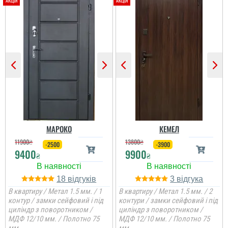
Гена
Сподобалось дуже, що
чекати не потрібно було
і встановили за декілька
днів, двері самі по собі
непогані.
МАРОКО
КЕМЕЛ
11900
₴
13800
₴
-2500
-3900
9400
9900
₴
₴
18
3
В квартиру / Метал 1.5 мм. / 1
В квартиру / Метал 1.5 мм. / 2
контур / замки сейфовий і під
контури / замки сейфовий і під
циліндр з поворотником /
циліндр з поворотником /
МДФ 12/10 мм. / Полотно 75
МДФ 12/10 мм. / Полотно 75