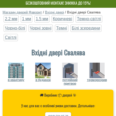
БЕЗКОШТОВНИЙ МОНТАЖ! ЗНИЖКА ДО 15%!
ВЛАСНЕ ВИРОБНИЦТВО-НЕ ПЕРЕПЛАЧУЙ!
Магазин дверей Фаворит
/
Вхідні двері
/
Вхідні двері Свалява
2.2 мм
1 мм
1.5 мм
Коричневі
Темно-світлі
Чорно-білі
Чорні зовні
Темні
Білі зсередини
Світлі
Вхідні двері Свалява
в квартиру
в будинок
потрійний
терморозрив
притвор
🚚 Виробник 📦 дверей 🎯
У нас для вас є особливі умови доставки. Детальніше: