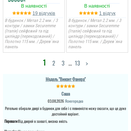
Денис
Євген
19
1
В будинок / Метал 2.2 мм. / 3
В будинок / Метал 2.2 мм. / 3
Просто шикарне
виконання данних
контури / замки Securemme
контури / замки Securemme
Потрібно було двері в
дверей , нічого більше
кладову, щоб недорого і
(Італія) сейфовий та під
(Італія) сейфовий та під
додати. Якість та вид
закрити проєм, вийшло
циліндр (перекодований) /
циліндр (перекодований) /
покриття ви можете самі
навіть краще, ніж
Полотно 115 мм. / Дерев`яна
Полотно 115 мм. / Дерев`яна
побачите а масивне
очікував.
панель
панель
полотно і короб , то
відпадають всі питання
які двері повинні бути в
1
будинок....
читати всі відгуки
2
3
...
13
>
Модель "Виконт Фанера"
Саша
03.08.2026
Ясногородка
Ретельно обирали двері в будинок для себе і с певненістю можу сказати, що це дуже
достойний варіант.
Переваги:
Від дверей в захваті, висока якість