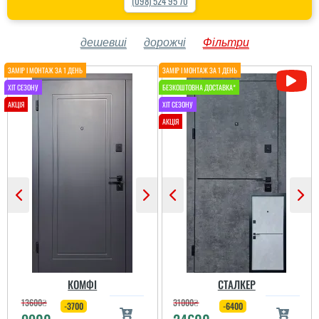
(098) 524 95 70
дешевші
дорожчі
Фільтри
КОМФІ
СТАЛКЕР
13600
₴
31000
₴
-3700
-6400