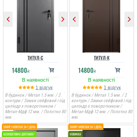
ТИТУЛ-С
ТИТУЛ-К
14800
14800
₴
₴
1
1
В будинок / Метал 1.5 мм. / 2
В будинок / Метал 1.5 мм. / 2
контури / Замки сейфовий і під
контури / Замки сейфовий і під
циліндр з поворотником /
циліндр з поворотником /
Метал-Мдф 12 мм. / Полотно 80
Метал-Мдф 12 мм. / Полотно 80
мм.
мм.