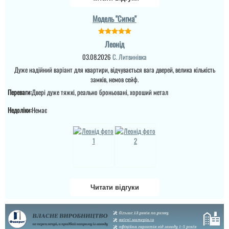
за ніс водити мене
довго, але н, вирішили
швидко і замінили
Модель "Сигма"
накладку ще на
краще.Сказали щ цими
дверима це вперше...
Леонід
03.08.2026
С. Литвинівка
читати всі відгуки
Дуже надійний варіант для квартири, відчувається вага дверей, велика кількість
замків, немов сейф.
Переваги:
Двері дуже тяжкі, реально броньовані, хороший метал
Недоліки:
Немає
Руслана
Читати відгуки
Дякую за таку пораду по
Андрій
дверях і за самі двері.
Ну якість просто клас,
Якщо плануєте
двері просто клас, я
замовляти перевізником,
приємно здивована.