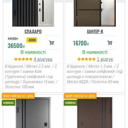
СПАДАРО
ХАНТЕР-К
44500
₴
-8000
16700
₴
36500
₴
4
1
В будинок / Метал 2.2 мм. / 2
В будинок / Метал 1.5 мм. / 2
контури / замки Kale
контури / замки сейфовий і під
(Туреччина) сейфовий і під
циліндр з поворотником /
циліндр / Оцинковка 16 мм. /
Метал-МДФ / Полотно 85 мм.
Полотно 100 мм.