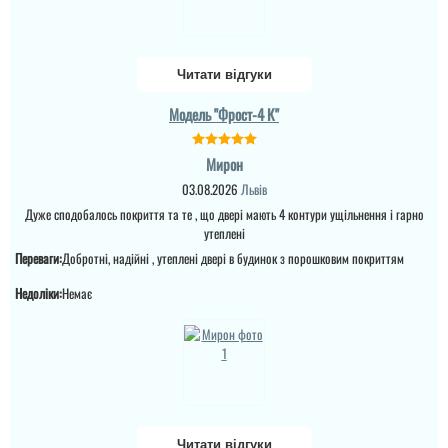
,мо...
Леонід
читати всі відгуки
Читати відгуки
Ціна не мала, але якщо
Модель "Фрост-4 К"
подивитись хто може
виконати таке якісне
покриття на ринку , то у
вас відпадуть всі
Мирон
питання по ціні та самих
03.08.2026
Львів
характеристик дверей.
Це просто двері вогонь
Дуже сподобалось покриття та те , що двері мають 4 контури ущільнення і гарно
як зовні, так і в серед...
утеплені
Переваги:
Добротні, надійні , утеплені двері в будинок з порошковим покриттям
Недоліки:
Немає
Валерій
Загалом дверима
задоволений та і
сервісом, думав будуть
Читати відгуки