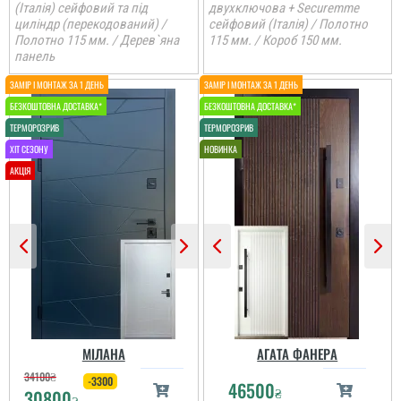
(Італія) сейфовий та під
двухключова + Securemme
циліндр (перекодований) /
сейфовий (Італія) / Полотно
Полотно 115 мм. / Дерев`яна
115 мм. / Короб 150 мм.
панель
МІЛАНА
АГАТА ФАНЕРА
34100
₴
-3300
46500
₴
30800
₴