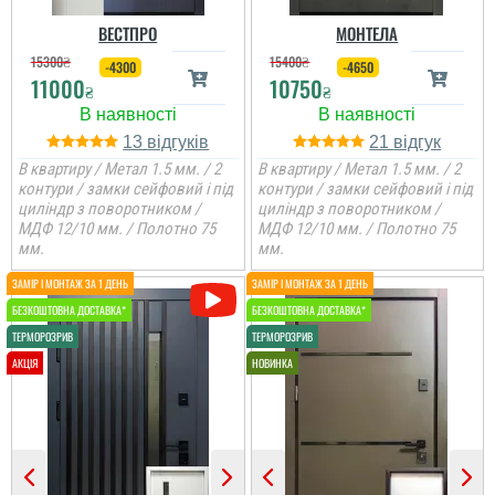
ВЕСТПРО
МОНТЕЛА
15300
₴
15400
₴
-4300
-4650
11000
10750
₴
₴
13
21
В квартиру / Метал 1.5 мм. / 2
В квартиру / Метал 1.5 мм. / 2
контури / замки сейфовий і під
контури / замки сейфовий і під
циліндр з поворотником /
циліндр з поворотником /
МДФ 12/10 мм. / Полотно 75
МДФ 12/10 мм. / Полотно 75
мм.
мм.