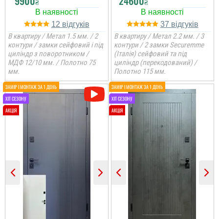
9900
24600
₴
₴
12
37
В квартиру / Метал 1.5 мм. / 2
В квартиру / Метал 2.2 мм. / 3
контури / замки сейфовий і під
контури / 2 замки Securemme
циліндр з поворотником /
(Італія) сейфовий та під
МДФ 12/10 мм. / Полотно 75
циліндр (перекодований) /
мм.
Полотно 115 мм.