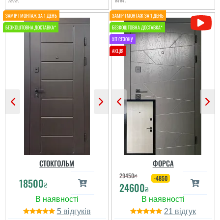
мм.
мм.
Олег
Іван
Сподобався конструктив
Класний дизайн,надійне
та наповненням. Тут ж
дерев'яне покриття,
стеродур+мінвата і
хороші замки і метал,
фольгоізол ну і
гарно утеплені, дякую за
терморозрив. Хлопці
допомогу у виборі
установщик професійні
дверей, все дуже
...
надійно....
читати всі відгуки
читати всі відгуки
СТОКГОЛЬМ
ФОРСА
29450
₴
-4850
18500
₴
24600
₴
5
21