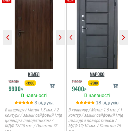
Гена
Сподобалось дуже, що
чекати не потрібно було
і встановили за декілька
днів, двері самі по собі
непогані.
КЕМЕЛ
МАРОКО
13800
₴
11900
₴
-3900
-2500
9900
9400
₴
₴
3
18
В квартиру / Метал 1.5 мм. / 2
В квартиру / Метал 1.5 мм. / 1
контури / замки сейфовий і під
контур / замки сейфовий і під
циліндр з поворотником /
циліндр з поворотником /
МДФ 12/10 мм. / Полотно 75
МДФ 12/10 мм. / Полотно 75