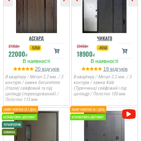
АСГАРД
ЧИКАГО
27350
₴
23450
₴
-5350
-4550
22000
18900
₴
₴
20
19
В квартиру / Метал 2.2 мм. / 3
В квартиру / Метал 2.2 мм. / 3
контури / замки Securemme
контури / замки Kale
(Італія) сейфовий та під
(Туреччина) сейфовий і під
циліндр (перекодований) /
циліндр / Полотно 105 мм.
Оля
Полотно 115 мм.
Велике дякую
менеджеру Віталію за
пораду у виборі дверей,
порадив доплатити
більше і взяти
достойний варіант для
квартири. ...