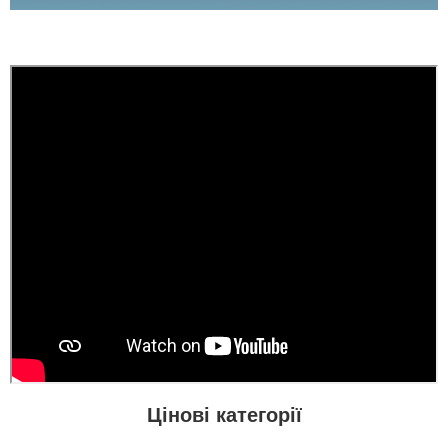
то всі проблеми з
Дякую...
дверям лягають на вас,
виробник в
телефонному режимі
підкаже що робити як
виправити брак, (в
моєму варіанті сказали
що винуватий
перевізник, хоч...
читати всі відгуки
Цінові категорії