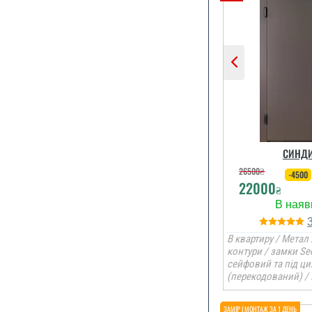
СИНДИ
26500
₴
-4500
22000
₴
В квартиру / Метал 
контури / замки Se
сейфовий та під ци
(перекодований) /