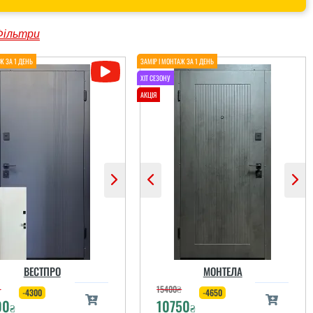
Фільтри
ВЕСТПРО
МОНТЕЛА
₴
15400
₴
-4300
-4650
00
10750
₴
₴