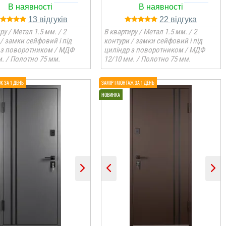
13
22
ру / Метал 1.5 мм. / 2
В квартиру / Метал 1.5 мм. / 2
/ замки сейфовий і під
контури / замки сейфовий і під
 з поворотником / МДФ
циліндр з поворотником / МДФ
. / Полотно 75 мм.
12/10 мм. / Полотно 75 мм.