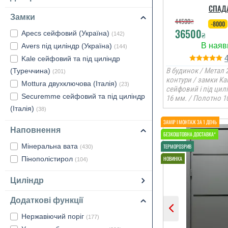
СПАД
Замки
44500
₴
-8000
36500
Apecs сейфовий (Україна)
₴
(142)
Avers під циліндр (Україна)
(144)
Kale сейфовий та під циліндр
В будинок / Метал 2
(Туреччина)
(201)
контури / замки Ka
Mottura двухключова (Італія)
(23)
сейфовий і під цил
Securemme сейфовий та під циліндр
16 мм. / Полотно 1
(Італія)
(38)
Наповнення
Мінеральна вата
(430)
Пінополістирол
(104)
Циліндр
Додаткові функції
Нержавіючий поріг
(177)