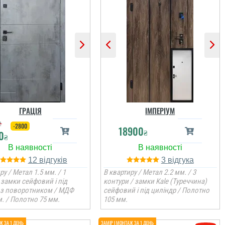
ГРАЦІЯ
ІМПЕРІУМ
₴
-2800
18900
₴
0
₴
12
3
ру / Метал 1.5 мм. / 1
В квартиру / Метал 2.2 мм. / 3
 замки сейфовий і під
контури / замки Kale (Туреччина)
 з поворотником / МДФ
сейфовий і під циліндр / Полотно
. / Полотно 75 мм.
105 мм.