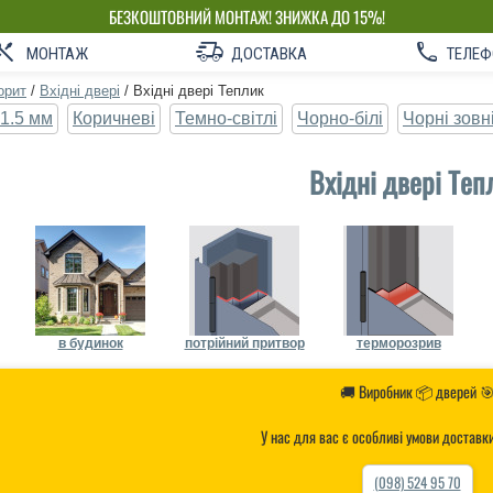
БЕЗКОШТОВНИЙ МОНТАЖ! ЗНИЖКА ДО 15%!
ВЛАСНЕ ВИРОБНИЦТВО-НЕ ПЕРЕПЛАЧУЙ!
МОНТАЖ
ДОСТАВКА
ТЕЛЕФ
орит
/
Вхідні двері
/
Вхідні двері Теплик
1.5 мм
Коричневі
Темно-світлі
Чорно-білі
Чорні зовн
Вхідні двері Теп
в будинок
потрійний притвор
терморозрив
🚚 Виробник 📦 дверей 
У нас для вас є особливі умови доставк
(098) 524 95 70