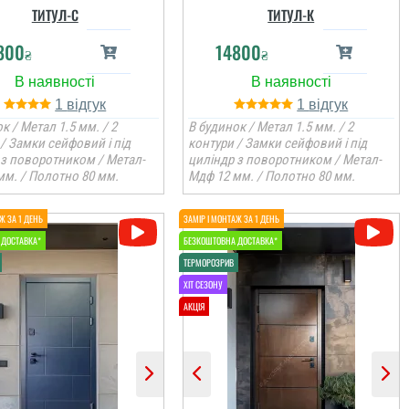
ТИТУЛ-С
ТИТУЛ-К
800
14800
₴
₴
1
1
к / Метал 1.5 мм. / 2
В будинок / Метал 1.5 мм. / 2
/ Замки сейфовий і під
контури / Замки сейфовий і під
 з поворотником / Метал-
циліндр з поворотником / Метал-
мм. / Полотно 80 мм.
Мдф 12 мм. / Полотно 80 мм.