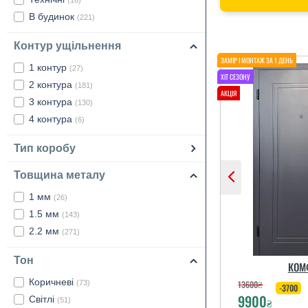
(16)
В будинок
(221)
Контур ущільнення
1 контур
(27)
2 контура
(181)
3 контура
(130)
4 контура
(6)
Тип коробу
Товщина металу
1 мм
(26)
1.5 мм
(143)
2.2 мм
(271)
Тон
КОМ
Коричневі
13600
₴
(73)
-3700
9900
Світлі
₴
(51)