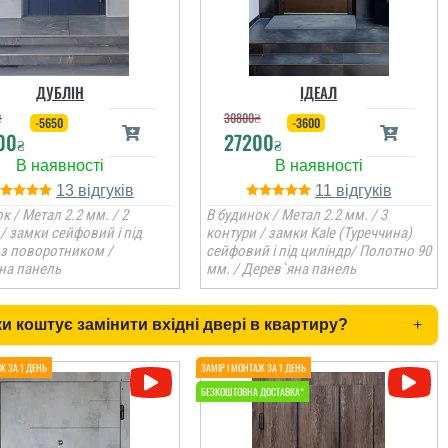
ДУБЛІН
ІДЕАЛ
₴
30800
₴
-5650
-3600
00
27200
₴
₴
13
11
к / Метал 2.2 мм. / 2
В будинок / Метал 2.2 мм. / 3
/ замки сейфовий і під
контури / замки Kale (Туреччина)
 з поворотником /
сейфовий і під циліндр/ Полотно 90
на панель
мм. / Дерев`яна панель
и коштує замінити вхідні двері в квартиру?
+