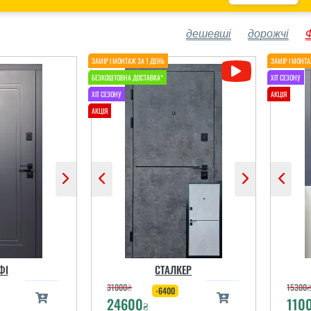
дешевші
дорожчі
ФІ
СТАЛКЕР
31000
₴
15300
-6400
24600
110
₴