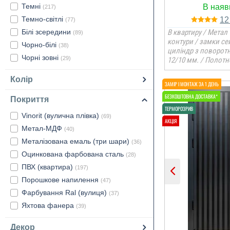
Темні
(217)
Темно-світлі
1
(77)
Білі зсередини
В квартиру / Метал 
(89)
контури / замки се
Чорно-білі
(38)
циліндр з поворот
Чорні зовні
(29)
12/10 мм. / Полотн
Колір
Покриття
Vinorit (вулична плівка)
(69)
Метал-МДФ
(40)
Металізована емаль (три шари)
(36)
Оцинкована фарбована сталь
(28)
ПВХ (квартира)
(197)
Порошкове напилення
(47)
Фарбування Ral (вулиця)
(37)
Яхтова фанера
(39)
Декор