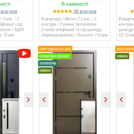
2
38
1.5 мм. / 2
В квартиру / Метал 2.2 мм. / 3
В кварти
йфовий і під
контури / 2 замки Securemme
контури 
ником / МДФ
(Італія) сейфовий та під циліндр
циліндр
о 75 мм.
(перекодований) / Полотно 115 мм.
12/10 мм