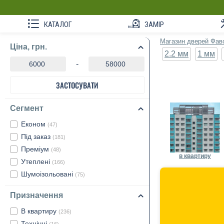
КАТАЛОГ
ЗАМІР
Магазин дверей Фав
Ціна, грн.
2.2 мм
1 мм
-
ЗАСТОСУВАТИ
Сегмент
Економ
(47)
Під заказ
(181)
Преміум
(48)
в квартиру
Утеплені
(166)
Шумоізольовані
(75)
Призначення
В квартиру
(236)
Технічні