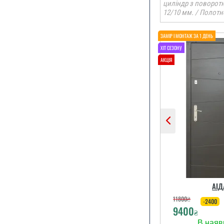
циліндр з поворот
12/10 мм. / Полотн
По рекомендац
ми замови
залиши
задовол
читати вс
АІД
11800
₴
-2400
9400
₴