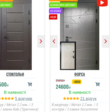
Віктор
Іван
Сервіс на рівні,
Ніяких взагалі притензій
встановили швидко,
до фірми, все виконали
після себе сміття
просто блискуче, все
СТОКГОЛЬМ
ФОРСА
прибрали. Загалом
вчасно, акуратно.
непогано
Дякую.
29450
₴
-4850
500
₴
24600
₴
читати всі відгуки
читати всі відгуки
5
21
ру / Метал 2.2 мм. / 3
В квартиру / Метал 2.2 мм. / 3
/ замки Kale (Туреччина)
контури / 2 замки Securemme