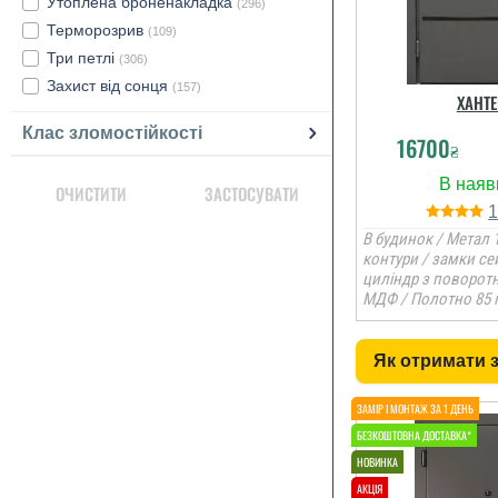
Утоплена броненакладка
(296)
Терморозрив
(109)
Три петлі
(306)
Захист від сонця
(157)
ХАНТЕ
Клас зломостійкості
16700
₴
ОЧИСТИТИ
ЗАСТОСУВАТИ
В будинок / Метал 1
контури / замки се
циліндр з поворот
МДФ / Полотно 85 
Як отримати 