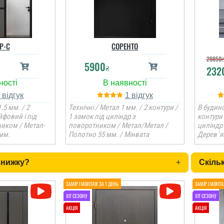
Р-С
СОРЕНТО
28850
5900
₴
232
1
1
.5 мм. / 2
Технічні / Метал 1 мм. / 2 контури /
В будино
йфовий і під
1 замок під циліндр з
контури 
ником / Метал-
поворотником / Метал/Метал /
циліндр
мм.
Полотно 55 мм. / Мінвата
Дерев`я
знижку?
+
Скільк