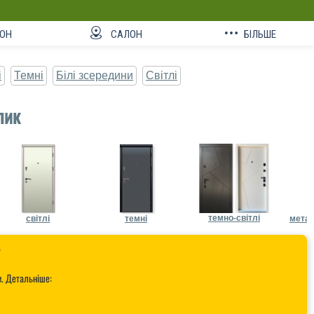
ОН
САЛОН
БІЛЬШЕ
і
Темні
Білі зсередини
Світлі
лик
темно-світлі
світлі
темні
метал

и. Детальніше: