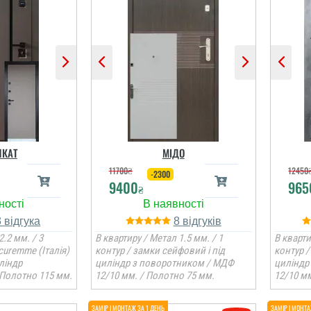
КАТ
МІДО
11700
₴
12450
-2300
9400
965
₴
3
8
2.2 мм. / 3
В квартиру / Метал 1.5 мм. / 1
В кварти
curemme (Італія)
контур / замки сейфовий і під
контур /
ліндр
циліндр з поворотником / МДФ
циліндр
 Полотно 115 мм.
12/10 мм. / Полотно 75 мм.
12/10 мм