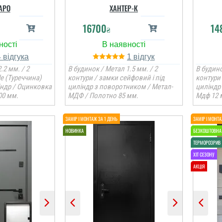
АРО
ХАНТЕР-К
16700
14
₴
4
1
.2 мм. / 2
В будинок / Метал 1.5 мм. / 2
В будино
le (Туреччина)
контури / замки сейфовий і під
контури 
індр / Оцинковка
циліндр з поворотником / Метал-
циліндр
00 мм.
МДФ / Полотно 85 мм.
Мдф 12 