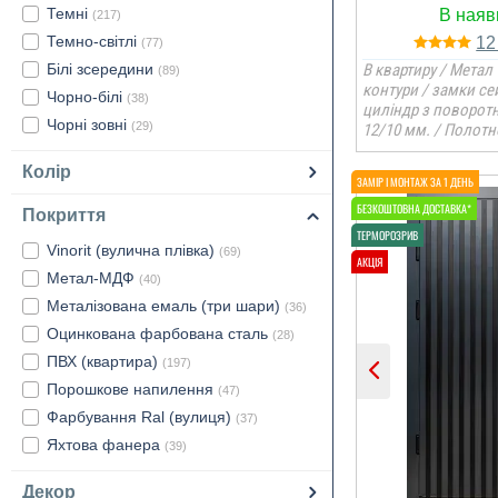
Темні
(217)
Темно-світлі
1
(77)
Білі зсередини
В квартиру / Метал 
(89)
контури / замки се
Чорно-білі
(38)
циліндр з поворот
Чорні зовні
(29)
12/10 мм. / Полотн
Колір
Покриття
Vinorit (вулична плівка)
(69)
Метал-МДФ
(40)
Металізована емаль (три шари)
(36)
Оцинкована фарбована сталь
(28)
ПВХ (квартира)
(197)
Порошкове напилення
(47)
Фарбування Ral (вулиця)
(37)
Яхтова фанера
(39)
Декор