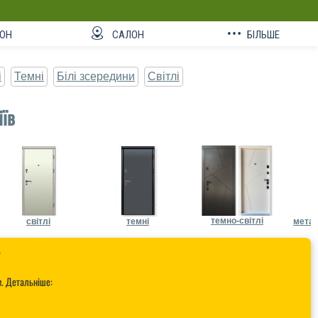
ОН
САЛОН
БІЛЬШЕ
і
Темні
Білі зсередини
Світлі
іїв
темно-світлі
світлі
темні
метал

и. Детальніше: