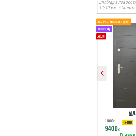
циліндр з поворот
12/10 мм. / Полотн
По рекомендац
ми замови
залиши
задовол
читати вс
АІД
11800
₴
-2400
9400
₴