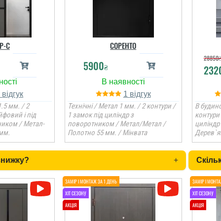
Р-С
СОРЕНТО
28850
5900
₴
232
1
1
.5 мм. / 2
Технічні / Метал 1 мм. / 2 контури /
В будино
йфовий і під
1 замок під циліндр з
контури 
ником / Метал-
поворотником / Метал/Метал /
циліндр
мм.
Полотно 55 мм. / Мінвата
Дерев`я
знижку?
+
Скільк