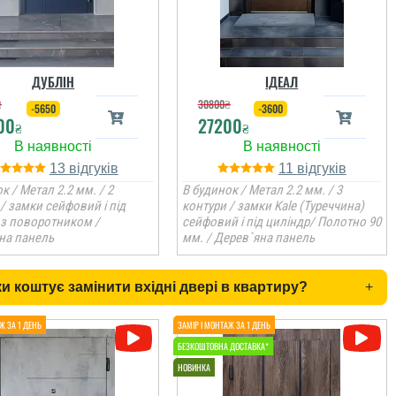
ДУБЛІН
ІДЕАЛ
₴
30800
₴
-5650
-3600
00
27200
₴
₴
13
11
к / Метал 2.2 мм. / 2
В будинок / Метал 2.2 мм. / 3
/ замки сейфовий і під
контури / замки Kale (Туреччина)
 з поворотником /
сейфовий і під циліндр/ Полотно 90
на панель
мм. / Дерев`яна панель
и коштує замінити вхідні двері в квартиру?
+