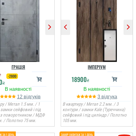
ГРАЦІЯ
ІМПЕРІУМ
₴
-2800
18900
₴
0
₴
12
3
ру / Метал 1.5 мм. / 1
В квартиру / Метал 2.2 мм. / 3
 замки сейфовий і під
контури / замки Kale (Туреччина)
 з поворотником / МДФ
сейфовий і під циліндр / Полотно
. / Полотно 75 мм.
105 мм.