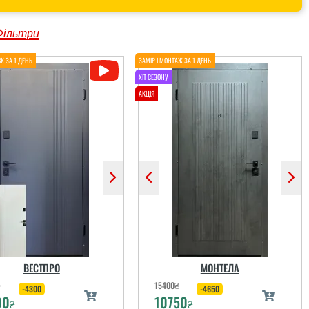
Фільтри
ВЕСТПРО
МОНТЕЛА
₴
15400
₴
-4300
-4650
00
10750
₴
₴