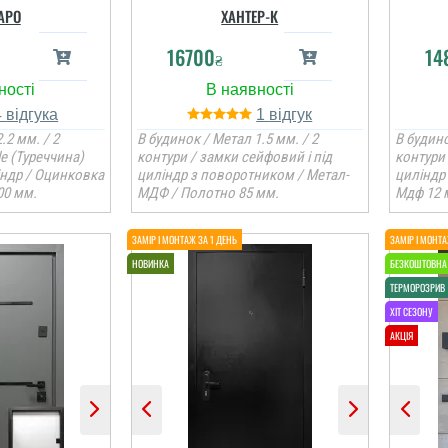
АРО
ХАНТЕР-К
16700
14
₴
4
1
.2 мм. / 2
В будинок / Метал 1.5 мм. / 2
В будино
le (Туреччина)
контури / замки сейфовий і під
контури 
індр / Оцинковка
циліндр з поворотником / Метал-
циліндр
00 мм.
МДФ / Полотно 85 мм.
Мдф 12 