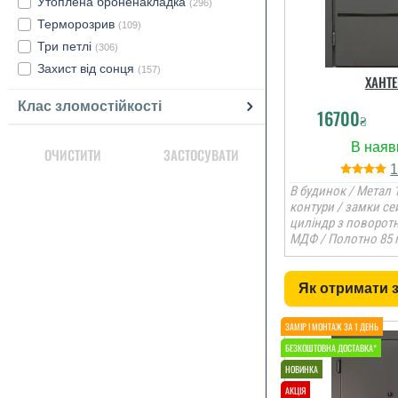
Утоплена броненакладка
(296)
Терморозрив
(109)
Три петлі
(306)
Захист від сонця
(157)
ХАНТЕ
Клас зломостійкості
16700
₴
ОЧИСТИТИ
ЗАСТОСУВАТИ
В будинок / Метал 1
контури / замки се
циліндр з поворот
МДФ / Полотно 85 
Як отримати 