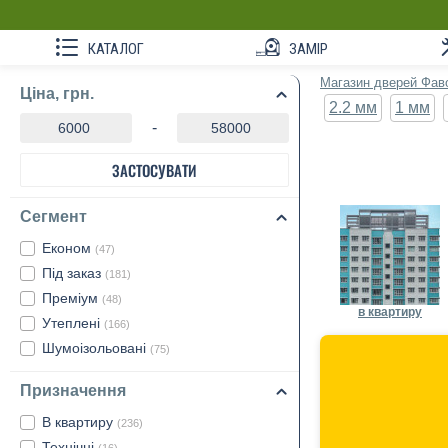
КАТАЛОГ
ЗАМІР
Магазин дверей Фав
Ціна, грн.
2.2 мм
1 мм
-
ЗАСТОСУВАТИ
Сегмент
Економ
(47)
Під заказ
(181)
Преміум
(48)
в квартиру
Утеплені
(166)
Шумоізольовані
(75)
Призначення
В квартиру
(236)
Технічні