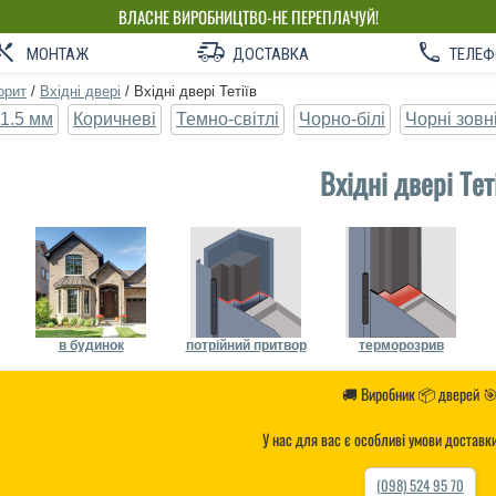
ВЛАСНЕ ВИРОБНИЦТВО-НЕ ПЕРЕПЛАЧУЙ!
МОНТАЖ
ДОСТАВКА
ТЕЛЕФ
орит
/
Вхідні двері
/
Вхідні двері Тетіїв
1.5 мм
Коричневі
Темно-світлі
Чорно-білі
Чорні зовн
Вхідні двері Тет
в будинок
потрійний притвор
терморозрив
🚚 Виробник 📦 дверей 
У нас для вас є особливі умови доставк
(098) 524 95 70