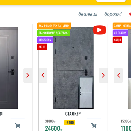
дешевші
дорожчі
ФІ
СТАЛКЕР
31000
₴
15300
-6400
24600
110
₴