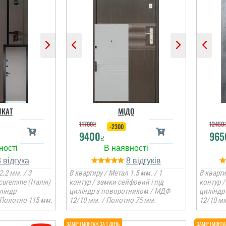
КАТ
МІДО
11700
₴
12450
-2300
9400
965
₴
3
8
2.2 мм. / 3
В квартиру / Метал 1.5 мм. / 1
В кварти
curemme (Італія)
контур / замки сейфовий і під
контур /
ліндр
циліндр з поворотником / МДФ
циліндр
 Полотно 115 мм.
12/10 мм. / Полотно 75 мм.
12/10 мм