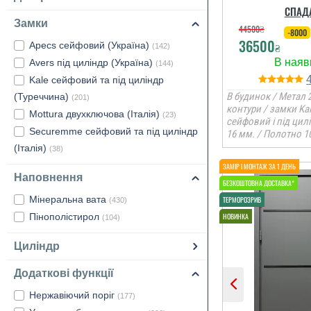
СПАД
Замки
44500
₴
-8000
36500
Apecs сейфовий (Україна)
₴
(142)
Avers під циліндр (Україна)
(144)
Kale сейфовий та під циліндр
В будинок / Метал 2
(Туреччина)
(201)
контури / замки Ka
Mottura двухключова (Італія)
(23)
сейфовий і під цил
Securemme сейфовий та під циліндр
16 мм. / Полотно 1
(Італія)
(38)
Наповнення
Мінеральна вата
(430)
Пінополістирол
(104)
Циліндр
Додаткові функції
Нержавіючий поріг
(177)