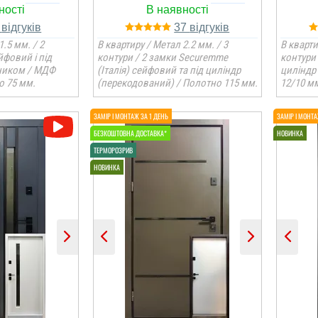
2
37
1.5 мм. / 2
В квартиру / Метал 2.2 мм. / 3
В кварти
йфовий і під
контури / 2 замки Securemme
контури 
ником / МДФ
(Італія) сейфовий та під циліндр
циліндр
о 75 мм.
(перекодований) / Полотно 115 мм.
12/10 мм