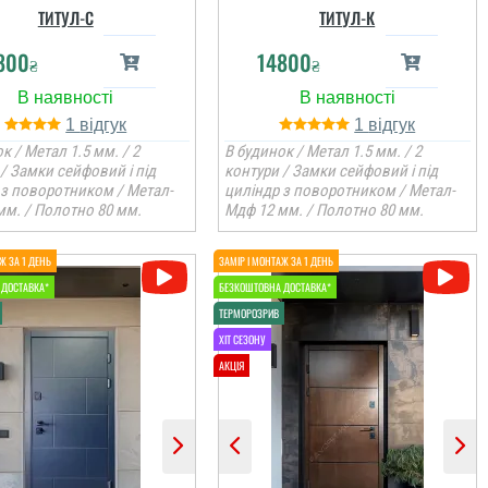
ТИТУЛ-С
ТИТУЛ-К
800
14800
₴
₴
1
1
к / Метал 1.5 мм. / 2
В будинок / Метал 1.5 мм. / 2
/ Замки сейфовий і під
контури / Замки сейфовий і під
 з поворотником / Метал-
циліндр з поворотником / Метал-
мм. / Полотно 80 мм.
Мдф 12 мм. / Полотно 80 мм.