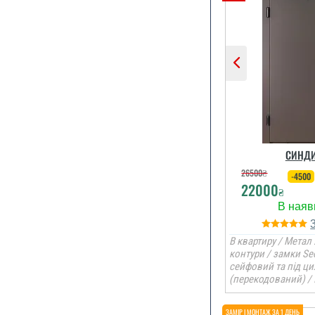
СИНДИ
26500
₴
-4500
22000
₴
В квартиру / Метал 
контури / замки Se
сейфовий та під ци
(перекодований) /