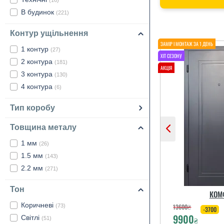
(16)
В будинок
(221)
Контур ущільнення
1 контур
(27)
2 контура
(181)
3 контура
(130)
4 контура
(6)
Тип коробу
Товщина металу
1 мм
(26)
1.5 мм
(143)
2.2 мм
(271)
Тон
КОМ
Коричневі
13600
₴
(73)
-3700
9900
Світлі
₴
(51)