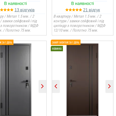
13
21
ру / Метал 1.5 мм. / 2
В квартиру / Метал 1.5 мм. / 2
/ замки сейфовий і під
контури / замки сейфовий і під
 з поворотником / МДФ
циліндр з поворотником / МДФ
. / Полотно 75 мм.
12/10 мм. / Полотно 75 мм.