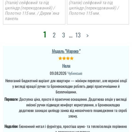
(Італія) сейфовий та під
(Італія) сейфовий та під
циліндр (перекодований) /
циліндр (перекодований) /
Полотно 115 мм. / Дерев`яна
Полотно 115 мм.
панель
1
2
3
...
13
>
Модель "Мароко "
Неля
09.08.2026
Чубинське
Непоганий бюджетний варіант для квартири — мінімум переплат, але корисні опції
у вигляді кращої ручки та броненакладки роблять двері практичнішими й
безпечнішими.
Переваги:
Доступна ціна, просте й практичне оснащення. Додаткова опція у вигляді
якісної ручки підвищує комфорт користування, а броненакладка
додатково захищає циліндр замка від механічного пошкодження та спроб
злому.
Євген
Недоліки:
Економний метал і фурнітура, простіша шумо- та теплоізоляція порівняно
з дорожчими моделями.