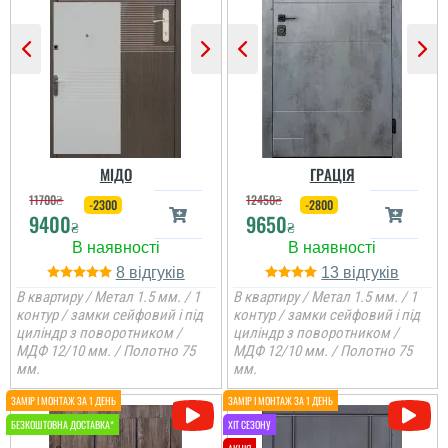
Гена
Сподобалось дуже, що
чекати не потрібно було
і встановили за декілька
днів, двері самі по собі
непогані.
МІДО
ГРАЦІЯ
11700
₴
12450
₴
-2300
-2800
9400
9650
₴
₴
8
13
В квартиру / Метал 1.5 мм. / 1
В квартиру / Метал 1.5 мм. / 1
контур / замки сейфовий і під
контур / замки сейфовий і під
циліндр з поворотником /
циліндр з поворотником /
МДФ 12/10 мм. / Полотно 75
МДФ 12/10 мм. / Полотно 75
мм.
мм.