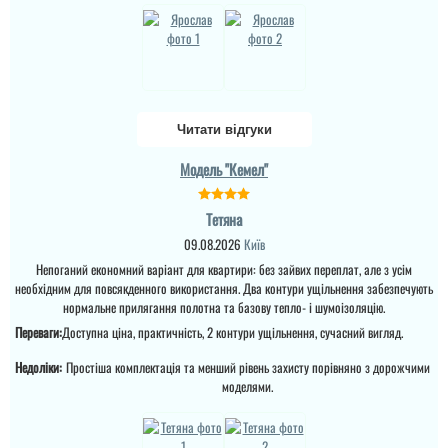
Читати відгуки
Модель "Кемел"
Саша
Тетяна
Ретельно обирали двері
09.08.2026
Київ
в будинок для себе і с
певненістю можу
Непоганий економний варіант для квартири: без зайвих переплат, але з усім
сказати, що це дуже
Міла
необхідним для повсякденного використання. Два контури ущільнення забезпечують
достойний варіант.
нормальне прилягання полотна та базову тепло- і шумоізоляцію.
Вітаю! Замовляли тут
вхідні двері в будинок і
Переваги:
Доступна ціна, практичність, 2 контури ущільнення, сучасний вигляд.
квартиру.Залишились
читати всі відгуки
дууууже задоволені і
Недоліки:
Простіша комплектація та менший рівень захисту порівняно з дорожчими
якістю дверей,і
моделями.
сервісом,і
клієнтоорієнтовністю,і
вартістю! ВСЕ НА
ВИЩОМУ РІВНІ ! Бажаю
процвітання компанії