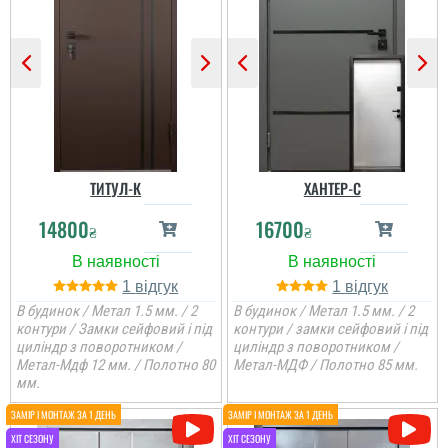
ТИТУЛ-К
ХАНТЕР-С
14800
16700
₴
₴
1
1
В будинок / Метал 1.5 мм. / 2
В будинок / Метал 1.5 мм. / 2
контури / Замки сейфовий і під
контури / замки сейфовий і під
циліндр з поворотником /
циліндр з поворотником /
Метал-Мдф 12 мм. / Полотно 80
Метал-МДФ / Полотно 85 мм.
мм.