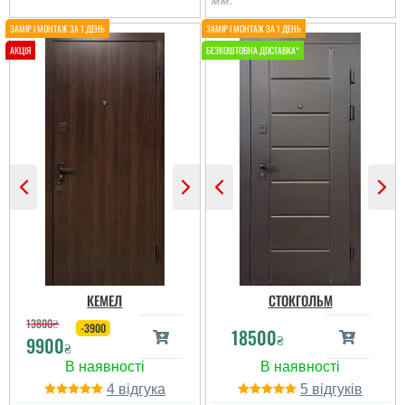
мм.
читати всі відгуки
Олег
Сподобався конструктив
та наповненням. Тут ж
стеродур+мінвата і
фольгоізол ну і
терморозрив. Хлопці
установщик професійні
...
читати всі відгуки
КЕМЕЛ
СТОКГОЛЬМ
13800
₴
-3900
18500
₴
9900
₴
4
5