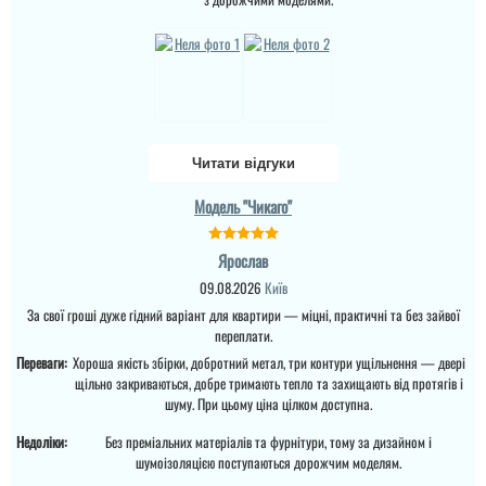
Денис
Потрібно було двері в
кладову, щоб недорого і
закрити проєм, вийшло
Просто шикарне
навіть краще, ніж
виконання данних
очікував.
дверей , нічого більше
додати. Якість та вид
покриття ви можете самі
побачите а масивне
читати всі відгуки
Читати відгуки
полотно і короб , то
відпадають всі питання
Модель "Чикаго"
які двері повинні бути в
будинок....
Ярослав
09.08.2026
Київ
За свої гроші дуже гідний варіант для квартири — міцні, практичні та без зайвої
переплати.
Переваги:
Хороша якість збірки, добротний метал, три контури ущільнення — двері
щільно закриваються, добре тримають тепло та захищають від протягів і
шуму. При цьому ціна цілком доступна.
Недоліки:
Без преміальних матеріалів та фурнітури, тому за дизайном і
шумоізоляцією поступаються дорожчим моделям.