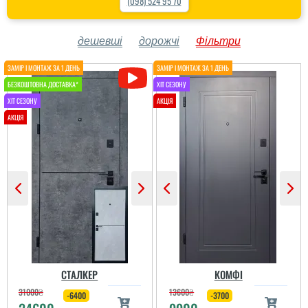
(098) 524 95 70
дешевші
дорожчі
Фільтри
СТАЛКЕР
КОМФІ
31000
₴
13600
₴
-6400
-3700