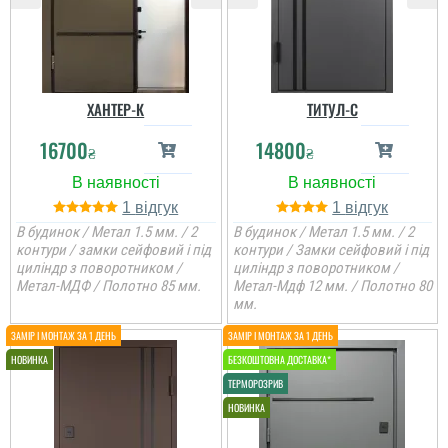
ХАНТЕР-К
ТИТУЛ-С
16700
14800
₴
₴
1
1
В будинок / Метал 1.5 мм. / 2
В будинок / Метал 1.5 мм. / 2
контури / замки сейфовий і під
контури / Замки сейфовий і під
циліндр з поворотником /
циліндр з поворотником /
Метал-МДФ / Полотно 85 мм.
Метал-Мдф 12 мм. / Полотно 80
мм.