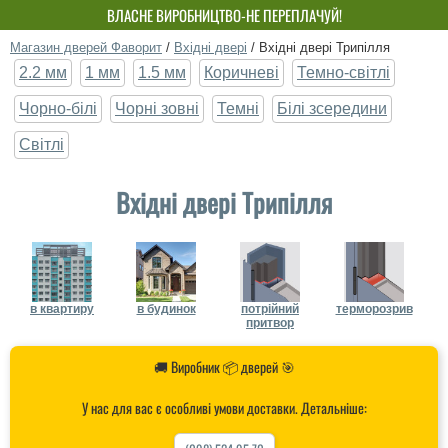
ВЛАСНЕ ВИРОБНИЦТВО-НЕ ПЕРЕПЛАЧУЙ!
Магазин дверей Фаворит
/
Вхідні двері
/
Вхідні двері Трипілля
2.2 мм
1 мм
1.5 мм
Коричневі
Темно-світлі
Чорно-білі
Чорні зовні
Темні
Білі зсередини
Світлі
Вхідні двері Трипілля
в квартиру
в будинок
потрійний
терморозрив
притвор
🚚 Виробник 📦 дверей 🎯
У нас для вас є особливі умови доставки. Детальніше: