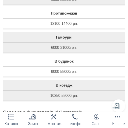
Протипожежні
12100-14400грн.
Тамбурні
6000-31000грн.
В будинок
9000-58000грн.
В котедж
10250-58000грн.
Середня оцінка товарів цієї категорії:
4.8 із 5 на основі 401 відгуків
Всі відгуки
|
Відгуки цієї категорії
Каталог
Замір
Монтаж
Телефон
Салон
Більше