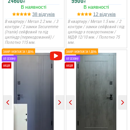
24600
9900
₴
₴
38
12
В квартиру / Метал 2.2 мм. / 3
В квартиру / Метал 1.5 мм. / 2
контури / 2 замки Securemme
контури / замки сейфовий і під
(Італія) сейфовий та під
циліндр з поворотником /
циліндр (перекодований) /
МДФ 12/10 мм. / Полотно 75
Полотно 115 мм.
мм.