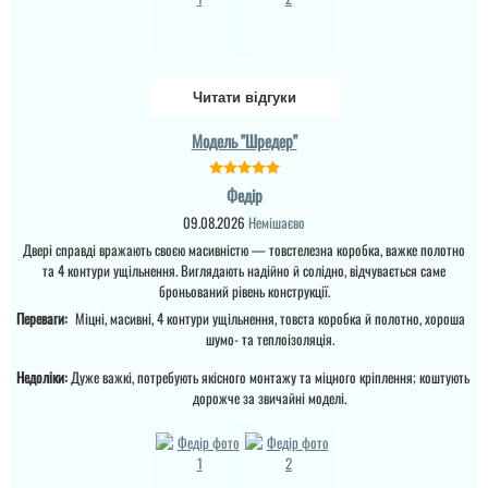
,мо...
Леонід
читати всі відгуки
Читати відгуки
Ціна не мала, але якщо
подивитись хто може
Модель "Шредер"
виконати таке якісне
покриття на ринку , то у
вас відпадуть всі
питання по ціні та самих
Федір
характеристик дверей.
09.08.2026
Немішаєво
Це просто двері вогонь
як зовні, так і в серед...
Двері справді вражають своєю масивністю — товстелезна коробка, важке полотно
та 4 контури ущільнення. Виглядають надійно й солідно, відчувається саме
броньований рівень конструкції.
Переваги:
Міцні, масивні, 4 контури ущільнення, товста коробка й полотно, хороша
шумо- та теплоізоляція.
Недоліки:
Дуже важкі, потребують якісного монтажу та міцного кріплення; коштують
дорожче за звичайні моделі.
Анжела
3-4 дні і двері вже були
встановлені, причому