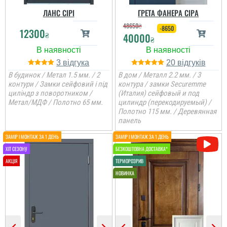
ЛАНС СІРІ
ГРЕТА ФАНЕРА СІРА
48650
₴
-8650
12300
₴
40000
₴
3
20
В будинок / Метал 1.5 мм. / 2
В дом / Металл 2.2 мм. / 3
Женя
контури / Замки сейфовий і під
контура / замки Securemme
циліндр з поворотником /
(Италия) сейфовый и под
Метал/МДФ / Полотно 65 мм.
цилиндр (перекодируемый) /
Полотно 115 мм. / Деревянная
Вся сім'я задоволена
панель
дверима, дуже
товстелезні та міцні на
Ярослав
вид двері, покриття яке
нічого ок боїться,
встановили швидко....
За свої гроші дуже
гідний варіант для
квартири — міцні,
практичні та без зайвої
переплати.
читати всі відгуки