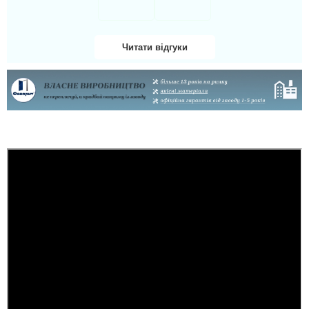
так акуратно все
зробили, що в середині
не потрібно робити
відкосів. Фото нище
додаю....
Читати відгуки
читати всі відгуки