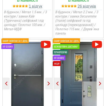
1
26
читати всі відгуки
В будинок / Метал 1.5 мм. / 3
В будинок / Метал 2.2 мм. / 3
контури / замки Kale
контури / замки Securemme
(Туреччина) сейфовий і під
(Італія) сейфовий та під
циліндр/ Полотно 105 мм. /
циліндр (перекодований) /
Метал-МДФ
Полотно 115 мм. / Дерев`яна
панель
Сергій
Петро
Якщо ви обираєте двері
Дуже задоволений
добротні в квартиру, то
послугами данної
це саме ця модель і по
компанії. Все виконало
ціні і по параметрам.
вчасно, акуратно та
Спрацювали швидко і
надійно.
акуратно....
читати всі відгуки
читати всі відгуки