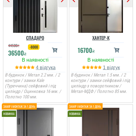
СПАДАРО
ХАНТЕР-К
44500
₴
-8000
16700
₴
36500
₴
4
1
В будинок / Метал 2.2 мм. / 2
В будинок / Метал 1.5 мм. / 2
контури / замки Kale
контури / замки сейфовий і під
(Туреччина) сейфовий і під
циліндр з поворотником /
циліндр / Оцинковка 16 мм. /
Метал-МДФ / Полотно 85 мм.
Полотно 100 мм.