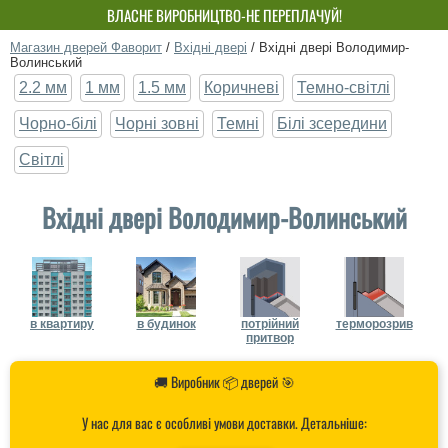
ВЛАСНЕ ВИРОБНИЦТВО-НЕ ПЕРЕПЛАЧУЙ!
Магазин дверей Фаворит
/
Вхідні двері
/
Вхідні двері Володимир-
Волинський
2.2 мм
1 мм
1.5 мм
Коричневі
Темно-світлі
Чорно-білі
Чорні зовні
Темні
Білі зсередини
Світлі
Вхідні двері Володимир-Волинський
в квартиру
в будинок
потрійний
терморозрив
притвор
🚚 Виробник 📦 дверей 🎯
У нас для вас є особливі умови доставки. Детальніше: