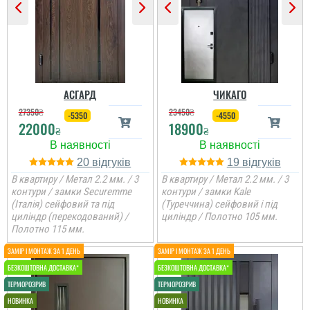
АСГАРД
ЧИКАГО
27350
₴
23450
₴
-5350
-4550
22000
18900
₴
₴
20
19
В квартиру / Метал 2.2 мм. / 3
В квартиру / Метал 2.2 мм. / 3
контури / замки Securemme
контури / замки Kale
(Італія) сейфовий та під
(Туреччина) сейфовий і під
циліндр (перекодований) /
циліндр / Полотно 105 мм.
Оля
Полотно 115 мм.
Велике дякую
менеджеру Віталію за
пораду у виборі дверей,
порадив доплатити
більше і взяти
достойний варіант для