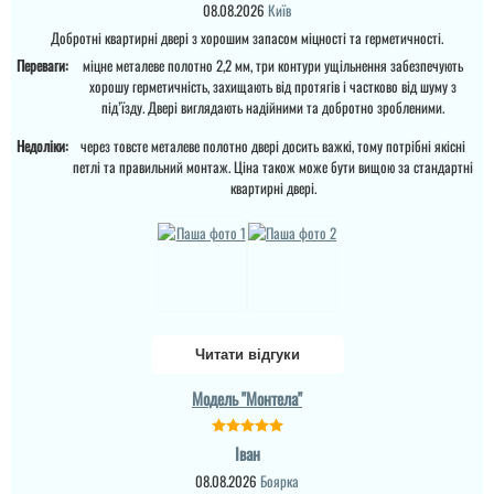
08.08.2026
Київ
Добротні квартирні двері з хорошим запасом міцності та герметичності.
Переваги:
міцне металеве полотно 2,2 мм, три контури ущільнення забезпечують
хорошу герметичність, захищають від протягів і частково від шуму з
Леонід
під’їзду. Двері виглядають надійними та добротно зробленими.
Недоліки:
через товсте металеве полотно двері досить важкі, тому потрібні якісні
Ціна не мала, але якщо
подивитись хто може
петлі та правильний монтаж. Ціна також може бути вищою за стандартні
виконати таке якісне
квартирні двері.
покриття на ринку , то у
вас відпадуть всі
питання по ціні та самих
характеристик дверей.
Це просто двері вогонь
як зовні, так і в серед...
Читати відгуки
Модель "Монтела"
Іван
Руслана
08.08.2026
Боярка