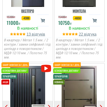
ВЕСТПРО
МОНТЕЛА
15300
₴
15400
₴
-4300
-4650
11000
10750
₴
₴
13
22
В квартиру / Метал 1.5 мм. / 2
В квартиру / Метал 1.5 мм. / 2
контури / замки сейфовий і під
контури / замки сейфовий і під
циліндр з поворотником /
циліндр з поворотником /
МДФ 12/10 мм. / Полотно 75
МДФ 12/10 мм. / Полотно 75
мм.
мм.