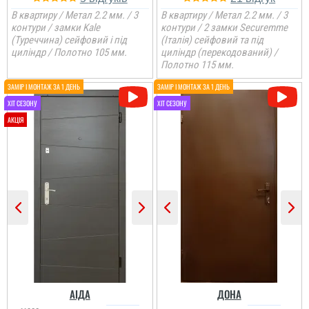
В квартиру / Метал 2.2 мм. / 3
В квартиру / Метал 2.2 мм. / 3
контури / замки Kale
контури / 2 замки Securemme
(Туреччина) сейфовий і під
(Італія) сейфовий та під
циліндр / Полотно 105 мм.
циліндр (перекодований) /
Полотно 115 мм.
Денис
Встановили швидко, що
дуже здивувало, розмір
Ярік
підходящий був на
Ростік
складі. Велике дякую
Двері потрібні були
В магазині дуже великий
недорогі, але біль менш,
АІДА
ДОНА
вибір і дуже
то в принципі двері и
читати всі відгуки