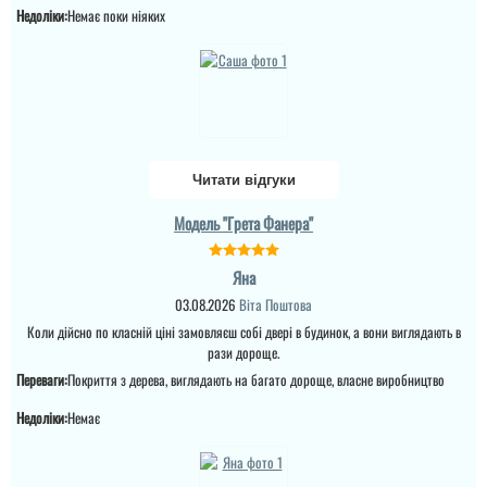
Недоліки:
Немає поки ніяких
виробник в
на замках внутрі дома (
телефонному режимі
ремонт закін...
підкаже що робити як
виправити брак, (в
читати всі відгуки
моєму варіанті сказали
що винуватий
перевізник, хоч...
читати всі відгуки
Читати відгуки
Модель "Грета Фанера"
Яна
03.08.2026
Віта Поштова
Коли дійсно по класній ціні замовляєш собі двері в будинок, а вони виглядають в
рази дороще.
Переваги:
Покриття з дерева, виглядають на багато дороще, власне виробництво
Недоліки:
Немає