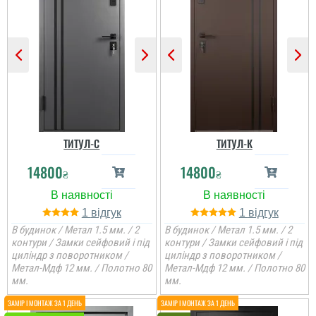
ТИТУЛ-С
ТИТУЛ-К
14800
14800
₴
₴
1
1
В будинок / Метал 1.5 мм. / 2
В будинок / Метал 1.5 мм. / 2
контури / Замки сейфовий і під
контури / Замки сейфовий і під
циліндр з поворотником /
циліндр з поворотником /
Метал-Мдф 12 мм. / Полотно 80
Метал-Мдф 12 мм. / Полотно 80
мм.
мм.