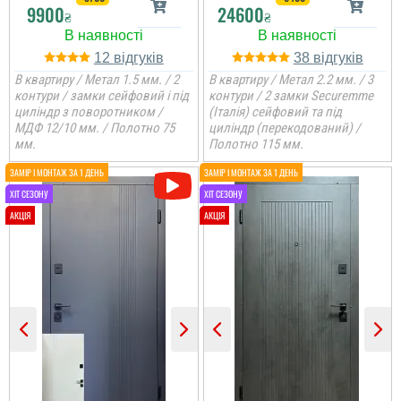
9900
24600
₴
₴
12
38
В квартиру / Метал 1.5 мм. / 2
В квартиру / Метал 2.2 мм. / 3
контури / замки сейфовий і під
контури / 2 замки Securemme
циліндр з поворотником /
(Італія) сейфовий та під
МДФ 12/10 мм. / Полотно 75
циліндр (перекодований) /
мм.
Полотно 115 мм.