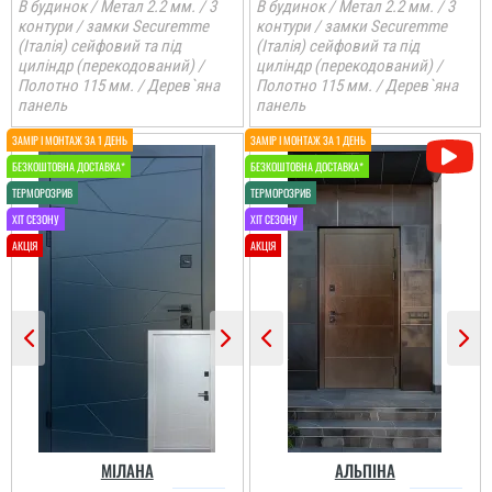
В будинок / Метал 2.2 мм. / 3
В будинок / Метал 2.2 мм. / 3
контури / замки Securemme
контури / замки Securemme
(Італія) сейфовий та під
(Італія) сейфовий та під
циліндр (перекодований) /
циліндр (перекодований) /
Полотно 115 мм. / Дерев`яна
Полотно 115 мм. / Дерев`яна
панель
панель
МІЛАНА
АЛЬПІНА