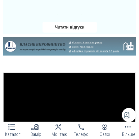
Валерій
Загалом дверима
задоволений та і
Читати відгуки
сервісом, думав будуть
за ніс водити мене
довго, але н, вирішили
швидко і замінили
накладку ще на
краще.Сказали щ цими
дверима це вперше...
читати всі відгуки
Каталог
Замір
Монтаж
Телефон
Салон
Більше