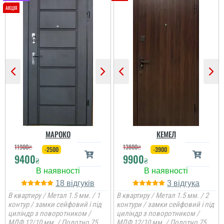
Гена
Сподобалось дуже, що
чекати не потрібно було
і встановили за декілька
днів, двері самі по собі
непогані.
МАРОКО
КЕМЕЛ
11900
₴
13800
₴
-2500
-3900
9400
9900
₴
₴
18
3
В квартиру / Метал 1.5 мм. / 1
В квартиру / Метал 1.5 мм. / 2
контур / замки сейфовий і під
контури / замки сейфовий і під
циліндр з поворотником /
циліндр з поворотником /
МДФ 12/10 мм. / Полотно 75
МДФ 12/10 мм. / Полотно 75