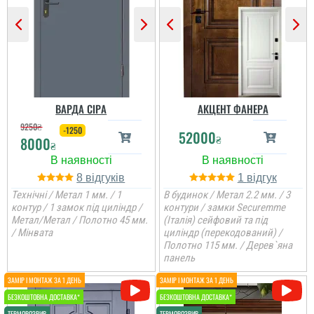
ВАРДА СІРА
АКЦЕНТ ФАНЕРА
9250
₴
-1250
52000
₴
8000
₴
8
1
Технічні / Метал 1 мм. / 1
В будинок / Метал 2.2 мм. / 3
контур / 1 замок під циліндр /
контури / замки Securemme
Метал/Метал / Полотно 45 мм.
(Італія) сейфовий та під
/ Мінвата
циліндр (перекодований) /
Полотно 115 мм. / Дерев`яна
панель
Вероніка
Аліна
Питання поирібно було
Стільки передивились