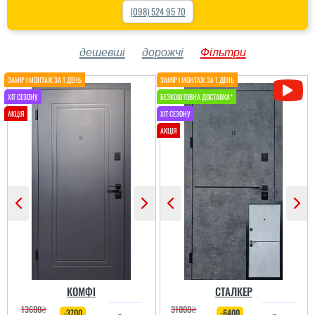
(098) 524 95 70
дешевші
дорожчі
Фільтри
КОМФІ
СТАЛКЕР
13600
₴
31000
₴
-3700
-6400