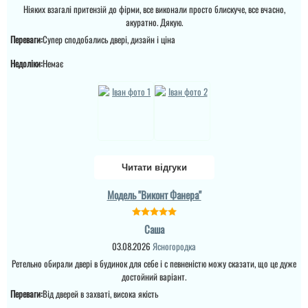
Ніяких взагалі притензій до фірми, все виконали просто блискуче, все вчасно,
акуратно. Дякую.
Дякую за таку пораду по
Переваги:
Супер сподобались двері, дизайн і ціна
дверях і за самі двері.
Ну якість просто клас,
Недоліки:
Немає
двері просто клас, я
приємно здивована.
Дякую...
Читати відгуки
Модель "Виконт Фанера"
Тетяна
Саша
Купували у 2024 році 2
03.08.2026
Ясногородка
двері. Все хорошо,
Андрій
Ретельно обирали двері в будинок для себе і с певненістю можу сказати, що це дуже
діставили,встановили. В
Якщо плануєте
достойний варіант.
домі був ремонт, тепло ,
замовляти перевізником,
без протягів. Ремонт
Переваги:
Від дверей в захваті, висока якість
то всі проблеми з
закінчився в літку 2025.
дверям лягають на вас,
Зима 2025-2026 рік - іней