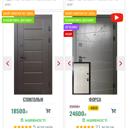
мм.
мм.
Олег
Іван
Сподобався конструктив
Класний дизайн,надійне
та наповненням. Тут ж
дерев'яне покриття,
стеродур+мінвата і
хороші замки і метал,
фольгоізол ну і
гарно утеплені, дякую за
терморозрив. Хлопці
допомогу у виборі
установщик професійні
дверей, все дуже
...
надійно....
читати всі відгуки
читати всі відгуки
СТОКГОЛЬМ
ФОРСА
29450
₴
-4850
18500
₴
24600
₴
5
21