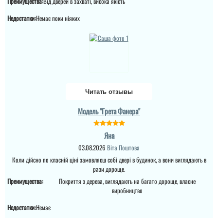
Преимущества:
Від дверей в захваті, висока якість
питання по ціні та самих
характеристик дверей.
читати всі відгуки
Недостатки:
Немає поки ніяких
Це просто двері вогонь
як зовні, так і в серед...
Денис
Читать отзывы
Просто шикарне
виконання данних
Модель "Грета Фанера"
дверей , нічого більше
додати. Якість та вид
покриття ви можете самі
Яна
побачите а масивне
полотно і короб , то
03.08.2026
Віта Поштова
відпадають всі питання
які двері повинні бути в
Коли дійсно по класній ціні замовляєш собі двері в будинок, а вони виглядають в
будинок....
рази дороще.
Преимущества:
Покриття з дерева, виглядають на багато дороще, власне
виробництво
Недостатки:
Немає