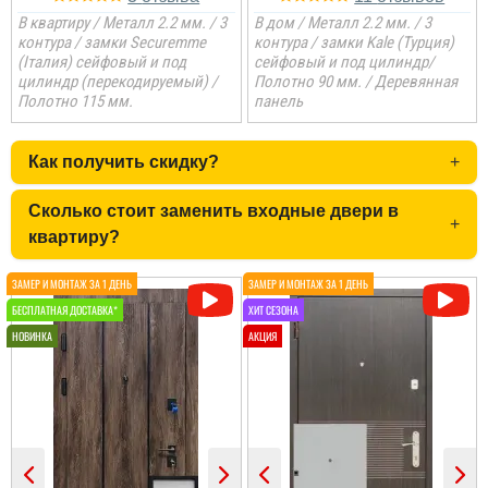
В квартиру / Металл 2.2 мм. / 3
В дом / Металл 2.2 мм. / 3
читати всі відгуки
контура / замки Securemme
контура / замки Kale (Турция)
читати всі відгуки
(Італия) сейфовый и под
сейфовый и под цилиндр/
цилиндр (перекодируемый) /
Полотно 90 мм. / Деревянная
Полотно 115 мм.
панель
Коля
Как получить скидку?
+
Не переплачуєш
посереднику і купуєш
Сколько стоит заменить входные двери в
+
двері напряму у
квартиру?
виробника, тому якщо
цінуєте свої кошти і вам
потрібні двері, то вам
сюди. ...
Анатолій