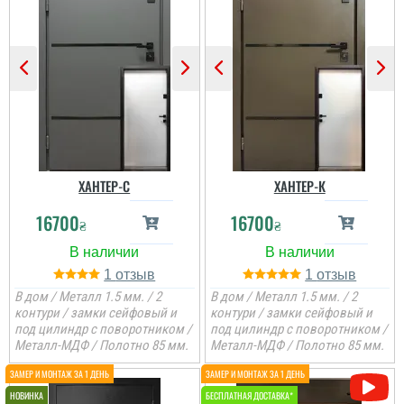
ХАНТЕР-С
ХАНТЕР-К
16700
16700
₴
₴
1
1
В дом / Металл 1.5 мм. / 2
В дом / Металл 1.5 мм. / 2
контури / замки сейфовый и
контури / замки сейфовый и
под цилиндр с поворотником /
под цилиндр с поворотником /
Металл-МДФ / Полотно 85 мм.
Металл-МДФ / Полотно 85 мм.