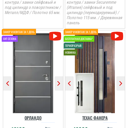
контура / замки сейфовый и
контура / замки Securemme
под цилиндр з поворотником /
(Италия) сейфовый и под
Металл/МДФ / Полотно 65 мм.
цилиндр (перекодируемый) /
Полотно 115 мм. / Деревянная
панель
Іван
Петро
До самих дверей, а
також швидкості і якості
встановлення питань
Дуже задоволений
нема. Але замірник так
послугами данної
розповів про заміну
компанії. Все виконало
ОРЛАНДО
ТЕХАС ФАНЕРА
дверей, що ми з
вчасно, акуратно та
чоловіком не зрозуміли,
надійно.
що демонтують не