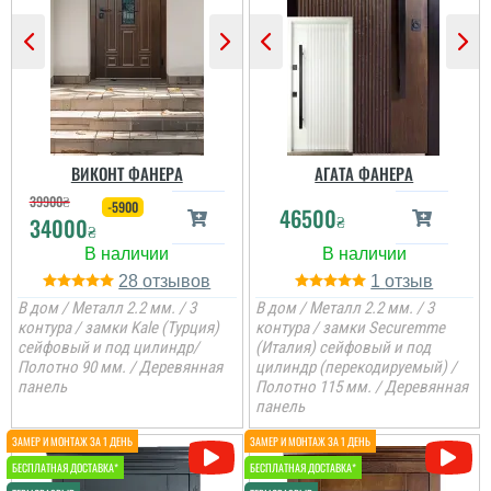
Сергій
Непоганий варінт, дуже
сподобався в своїй ціні і
є в наявності, та хороша
ціна, мені потрібно були
ВИКОНТ ФАНЕРА
АГАТА ФАНЕРА
закрить два проєми і
мене все влаштувало....
39900
₴
-5900
46500
₴
34000
₴
читати всі відгуки
28
1
В дом / Металл 2.2 мм. / 3
В дом / Металл 2.2 мм. / 3
контура / замки Kale (Турция)
контура / замки Securemme
сейфовый и под цилиндр/
(Италия) сейфовый и под
Полотно 90 мм. / Деревянная
цилиндр (перекодируемый) /
панель
Полотно 115 мм. / Деревянная
панель