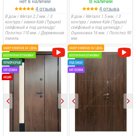
4
4
В дом / Метал 2.2 мм. / 3
В дом / Металл 1.5 мм. / 3
контура / замки Kale (Турция)
контура / замки Kale (Турция)
сейфовый и под цилиндр/
сейфовый и под цилиндр /
Полотно 110 мм. / Деревянная
Оцинковка 16 мм. / Полотно 90
панель
мм.