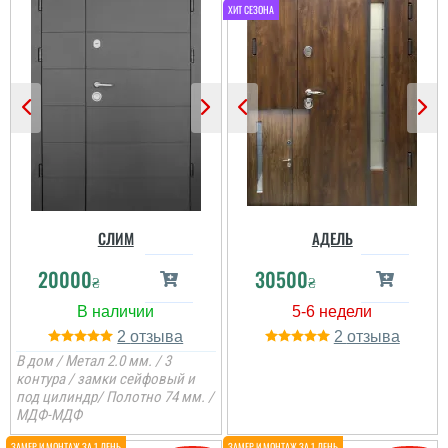
СЛИМ
АДЕЛЬ
20000
30500
₴
₴
2
2
Марія
Григорій
В дом / Метал 2.0 мм. / 3
контура / замки сейфовый и
Шукали по ціні щоб були
под цилиндр/ Полотно 74 мм. /
На фото двері
двері та покриття.
виглядяють
Фанера за такі гроші та
МДФ-МДФ
свфтлфшими, чим на
параметри це по ринку
фото. Але це навпаки
вийшло саме краще, в