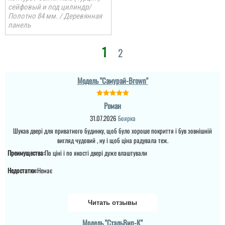
сейфовый и под цилиндр/
Полотно 84 мм. / Деревянная
панель
1
2
Модель "Самурай-Brown"
Роман
31.07.2026
Боярка
Шукав двері для приватного будинку, щоб було хороше покриття і був зовнішній
вигляд чудовий , ну і щоб ціна радувала теж.
Преимущества:
По ціні і по якості двері дуже влаштували
Недостатки:
Немає
Читать отзывы
Модель "СтальВип-К"