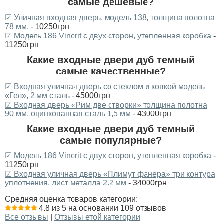
самые дешевые?
☑ Уличная входная дверь, модель 138, толщина полотна
78 мм.
- 10250грн
☑ Модель 186 Vinorit с двух сторон, утепленная коробка
-
11250грн
Какие входные двери дуб темный
самые качественные?
☑ Входная уличная дверь со стеклом и ковкой модель
«Гел», 2 мм сталь
- 45000грн
☑ Входная дверь «‎Рим две створки» толщина полотна
90 мм, оцинкованная сталь 1,5 мм
- 43000грн
Какие входные двери дуб темный
самые популярные?
☑ Модель 186 Vinorit с двух сторон, утепленная коробка
-
11250грн
☑ Входная уличная дверь «Плимут фанера» три контура
уплотнения, лист металла 2.2 мм
- 34000грн
Средняя оценка товаров категории:
4.8 из 5 на основании 109 отзывов
Все отзывы
|
Отзывы етой категории