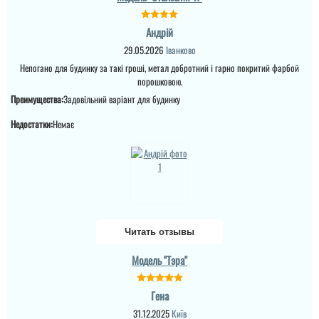
Андрій
29.05.2026
Іванково
Непогано для будинку за такі гроші, метал добротний і гарно покритий фарбой
Эдуард
порошковою.
Преимущества:
Задовільний варіант для будинку
Недостатки:
Немає
Пользователь не
оставил комментариев
Читать отзывы
Модель "Тэра"
Гена
31.12.2025
Київ