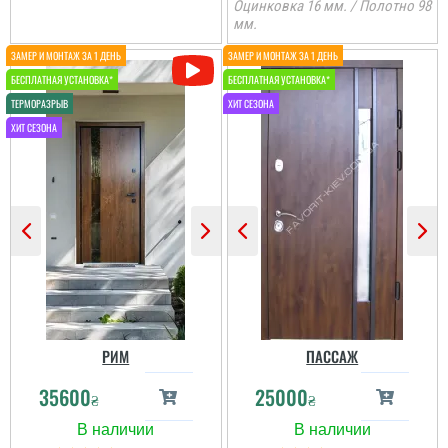
Оцинковка 16 мм. / Полотно 98
мм.
читати всі відгуки
ВАЛЕНТИН
Пользователь не
оставил комментариев
РИМ
ПАССАЖ
35600
25000
₴
₴
Лариса