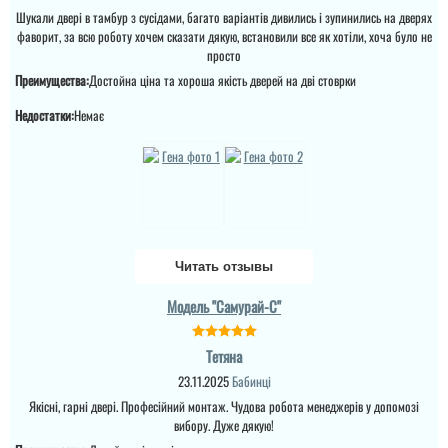
Шукали двері в тамбур з сусідами, багато варіантів дивились і зупинились на дверях
фаворит, за всю роботу хочем сказати дякую, встановили все як хотіли, хоча було не
просто
Преимущества:
Достойна ціна та хороша якість дверей на дві стоврки
Недостатки:
Немає
Читать отзывы
Модель "Самурай-С"
Тетяна
23.11.2025
Бабинці
Якісні, гарні двері. Професійний монтаж. Чудова робота менеджерів у допомозі
вибору. Дуже дякую!