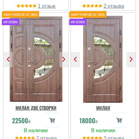
1
2
Гена
Шукали двері в тамбур з
сусідами, багато
варіантів дивились і
зупинились на дверях
фаворит, за всю роботу
хочем сказати дякую,
встановили все як
хотіли, хоча було не
просто...
читати всі відгуки
МИЛАН ДВЕ СТВОРКИ
МИЛАН
22500
18000
₴
₴
2
3