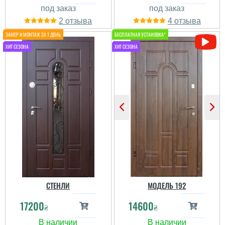
2
4
Артем
Дуже не мала ціна, але
того варта, бо якість
продукта та покриття
високе, плюс сама
комплектація, я дуже
довго вагався, але
всетаки купив....
СТЕНЛИ
МОДЕЛЬ 192
17200
14600
₴
₴