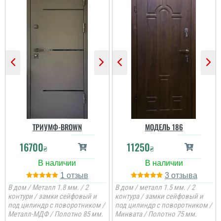
ТРИУМФ-BROWN
МОДЕЛЬ 186
16700
11250
₴
₴
1
3
В дом / Металл 1.8 мм. / 2
В дом / металл 1.5 мм. / 2
контури / замки сейфовый и
контура / замки сейфовый и
под цилиндр с поворотником /
под цилиндр с поворотником /
Металл-МДФ / Полотно 85 мм.
Минвата / Полотно 75 мм.