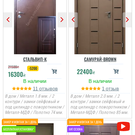
СТАЛЬВИП-К
САМУРАЙ-BROWN
21500
₴
-5200
22400
₴
16300
₴
11
1
В дом / Металл 1.8 мм. / 2
В дом / Металл 2.0 мм. / 2
контури / замки сейфовый и
контури / замки сейфовый и
под цилиндр с поворотником /
под цилиндр с поворотником /
Металл-МДФ / Полотно 74 мм.
Металл-МДФ / Полотно 85 мм.