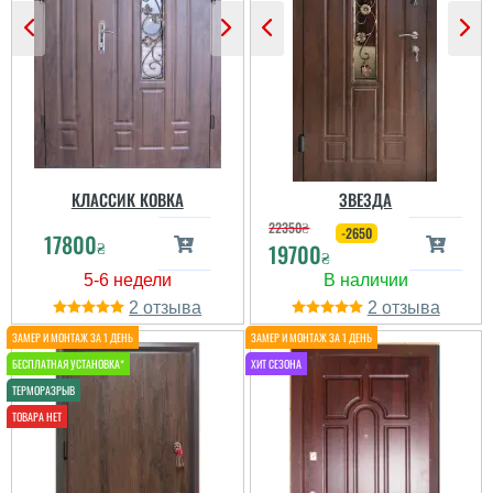
акуратно та оперативно
враховуючи те, що вікон
ще й нас немає. ...
читати всі відгуки
КЛАССИК КОВКА
ЗВЕЗДА
Степан
22350
₴
-2650
17800
₴
19700
₴
Красивая якісна фанера,
дуже сподобався
дизайн, міцніть двері,
2
2
товщина полотна, та три
контурки ущільненя.
читати всі відгуки
Антон