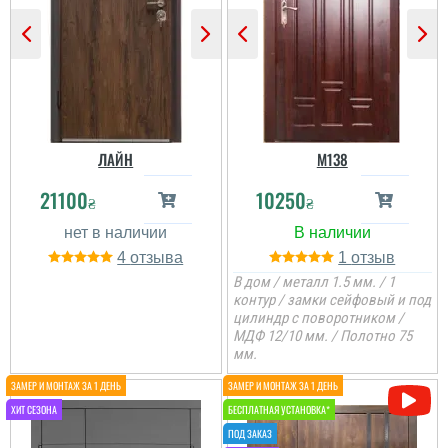
Нарешті отримали двері,
ціна гарнаі і якість теж.
на почут пришло все в
комплекті, замовляли по
повній предоплаті, бо
так дешевше і без
комісій. Оплату
проводили на офійійний
рахунок і отримали чек.
Є...
ЛАЙН
M138
читати всі відгуки
21100
10250
₴
₴
4
1
Руслан
В дом / металл 1.5 мм. / 1
контур / замки сейфовый и под
цилиндр с поворотником /
Двері дуже сподобались
своїм зовнішнім
МДФ 12/10 мм. / Полотно 75
виглядом та покриттям,
мм.
тяжкі та надійні.
Встановили через пару
днів
читати всі відгуки