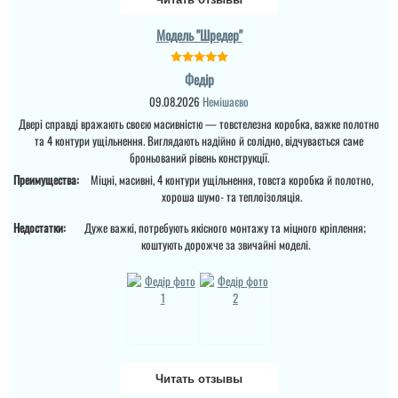
Модель "Шредер"
Федір
09.08.2026
Немішаєво
Двері справді вражають своєю масивністю — товстелезна коробка, важке полотно
та 4 контури ущільнення. Виглядають надійно й солідно, відчувається саме
броньований рівень конструкції.
Преимущества:
Міцні, масивні, 4 контури ущільнення, товста коробка й полотно,
Міла
хороша шумо- та теплоізоляція.
Денис
Вітаю! Замовляли тут
Недостатки:
Дуже важкі, потребують якісного монтажу та міцного кріплення;
вхідні двері в будинок і
квартиру.Залишились
коштують дорожче за звичайні моделі.
Просто шикарне
дууууже задоволені і
виконання данних
якістю дверей,і
дверей , нічого більше
сервісом,і
додати. Якість та вид
клієнтоорієнтовністю,і
покриття ви можете самі
вартістю! ВСЕ НА
побачите а масивне
ВИЩОМУ РІВНІ ! Бажаю
полотно і короб , то
процвітання компанії
відпадають всі питання
,мо...
які двері повинні бути в
будинок....
читати всі відгуки
Читать отзывы