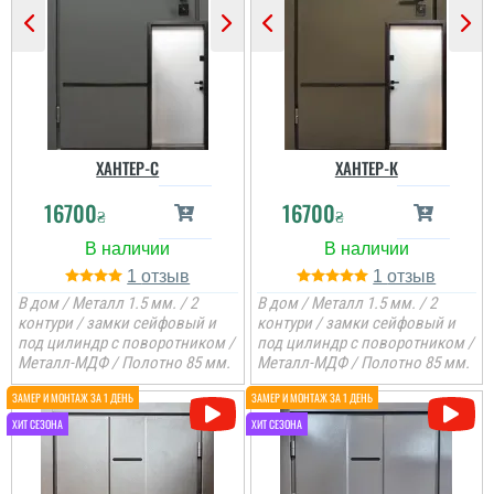
ХАНТЕР-С
ХАНТЕР-К
16700
16700
₴
₴
1
1
В дом / Металл 1.5 мм. / 2
В дом / Металл 1.5 мм. / 2
контури / замки сейфовый и
контури / замки сейфовый и
под цилиндр с поворотником /
под цилиндр с поворотником /
Металл-МДФ / Полотно 85 мм.
Металл-МДФ / Полотно 85 мм.