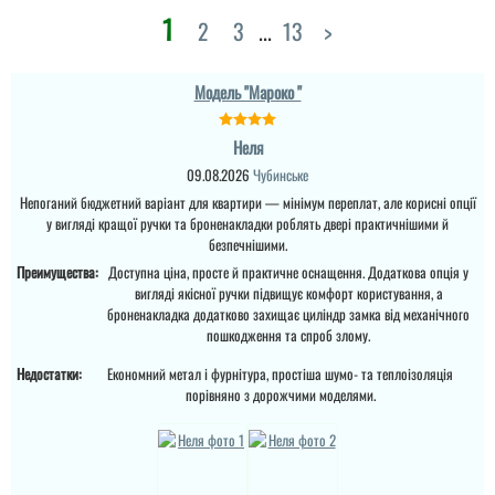
1
Аліна
2
3
...
13
>
Стільки передивились
варіантів вуличних
Модель "Мароко "
дверей різних
виробників і саме цей
виробник нам зайшов
Неля
більше по ціні та якості,
отримували товар новою
09.08.2026
Чубинське
поштою. все приїхало
Непоганий бюджетний варіант для квартири — мінімум переплат, але корисні опції
вчано та ціле. Двері ну
просто тов...
у вигляді кращої ручки та броненакладки роблять двері практичнішими й
безпечнішими.
Преимущества:
Доступна ціна, просте й практичне оснащення. Додаткова опція у
вигляді якісної ручки підвищує комфорт користування, а
броненакладка додатково захищає циліндр замка від механічного
пошкодження та спроб злому.
Недостатки:
Економний метал і фурнітура, простіша шумо- та теплоізоляція
порівняно з дорожчими моделями.
Саша
Ретельно обирали двері
Анжела