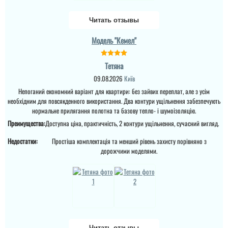
Читать отзывы
Модель "Кемел"
Тетяна
09.08.2026
Київ
Руслана
Непоганий економний варіант для квартири: без зайвих переплат, але з усім
необхідним для повсякденного використання. Два контури ущільнення забезпечують
нормальне прилягання полотна та базову тепло- і шумоізоляцію.
Дякую за таку пораду по
дверях і за самі двері.
Преимущества:
Доступна ціна, практичність, 2 контури ущільнення, сучасний вигляд.
Ну якість просто клас,
двері просто клас, я
Недостатки:
Простіша комплектація та менший рівень захисту порівняно з
приємно здивована.
дорожчими моделями.
Дякую...
Читать отзывы