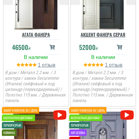
АГАТА ФАНЕРА
АКЦЕНТ ФАНЕРА СЕРАЯ
46500
52000
₴
₴
1
1
В дом / Металл 2.2 мм. / 3
В дом / Металл 2.2 мм. / 3
контура / замки Securemme
контура / замки Securemme
(Италия) сейфовый и под
(Италия) сейфовый и под
цилиндр (перекодируемый) /
цилиндр (перекодируемый) /
Полотно 115 мм. / Деревянная
Полотно 115 мм. / Деревянная
панель
панель
Вероніка
Питання поирібно було
вирішувати, так як старі
вдері були