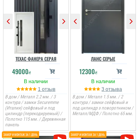
читати всі відгуки
ТЕХАС ФАНЕРА СЕРАЯ
ЛАНС СЕРЫЕ
49000
12300
₴
₴
1
3
В дом / Металл 2.2 мм. / 3
В дом / Металл 1.5 мм. / 2
контура / замки Securemme
контура / замки сейфовый и
(Италия) сейфовый и под
под цилиндр з поворотником /
цилиндр (перекодируемый) /
Металл/МДФ / Полотно 65 мм.
Полотно 115 мм. / Деревянная
панель