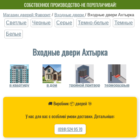
СОБСТВЕННОЕ ПРОИЗВОДСТВО-НЕ ПЕРЕПЛАЧИВАЙ!
Магазин дверей Фаворит
/
Входные двери
/
Входные двери Ахтырка
Светлые
Черные
Серые
Темно-белые
Темные
Белые
Входные двери Ахтырка
в квартиру
в дом
тройной притвор
терморазрыв
🚚 Виробник 📦 дверей 🎯
У нас для вас є особливі умови доставки. Детальніше:
(098) 524 95 70