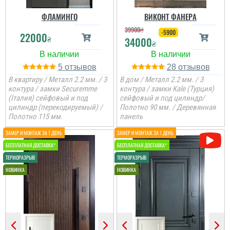
відчувається відразу з
першого погляду.
ФЛАМИНГО
ВИКОНТ ФАНЕРА
39900
₴
-5900
22000
₴
читати всі відгуки
34000
₴
5
28
В квартиру / Металл 2.2 мм. / 3
В дом / Металл 2.2 мм. / 3
Женя
контура / замки Securemme
контура / замки Kale (Турция)
(Італия) сейфовый и под
сейфовый и под цилиндр/
цилиндр (перекодируемый) /
Полотно 90 мм. / Деревянная
Полотно 115 мм.
панель
Вся сім'я задоволена
дверима, дуже
товстелезні та міцні на
вид двері, покриття яке
нічого ок боїться,
встановили швидко....