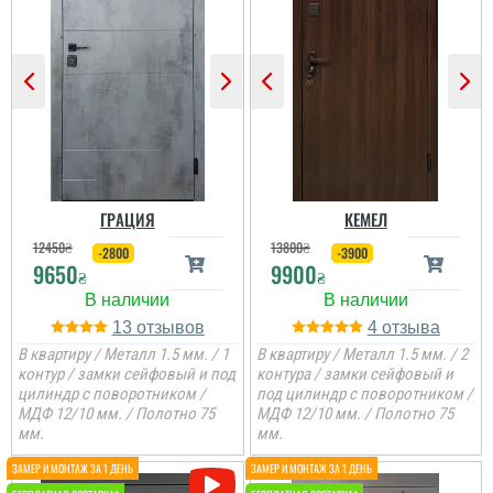
Іван
Тетяна
Двері непогані ц
Якісні, гарні двері.
сподобались,
Професійний монтаж.
встановили швидко, все
Чудова робота
заробили і зробили як
менеджерів у допомозі
хотіли
вибору. Дуже дякую!
ГРАЦИЯ
КЕМЕЛ
читати всі відгуки
читати всі відгуки
12450
₴
13800
₴
-2800
-3900
9650
9900
₴
₴
13
4
В квартиру / Металл 1.5 мм. / 1
В квартиру / Металл 1.5 мм. / 2
контур / замки сейфовый и под
контура / замки сейфовый и
цилиндр с поворотником /
под цилиндр с поворотником /
МДФ 12/10 мм. / Полотно 75
МДФ 12/10 мм. / Полотно 75
мм.
мм.