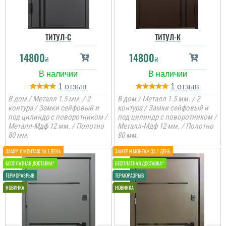
ТИТУЛ-C
ТИТУЛ-К
14800
14800
₴
₴
1
1
В дом / Металл 1.5 мм. / 2
В дом / Металл 1.5 мм. / 2
контура / Замки сейфовый и
контура / Замки сейфовый и
под цилиндр с поворотником /
под цилиндр с поворотником /
Металл-Мдф 12 мм. / Полотно
Металл-Мдф 12 мм. / Полотно
80 мм.
80 мм.