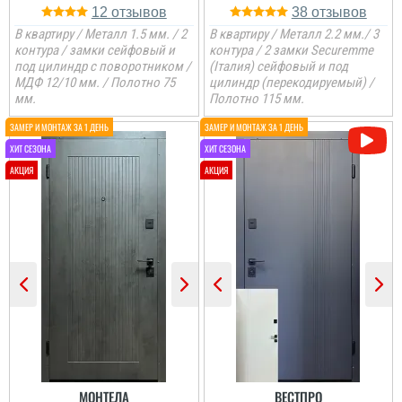
12
38
В квартиру / Металл 1.5 мм. / 2
В квартиру / Металл 2.2 мм./ 3
контура / замки сейфовый и
контура / 2 замки Securemme
под цилиндр с поворотником /
(Італия) сейфовый и под
МДФ 12/10 мм. / Полотно 75
цилиндр (перекодируемый) /
мм.
Полотно 115 мм.
МОНТЕЛА
ВЕСТПРО