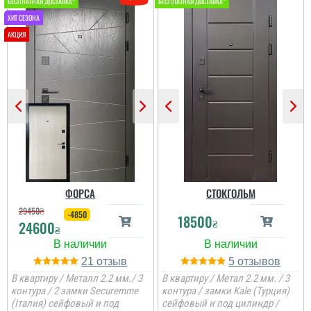
Олег
Ростік
Сподобався конструктив
В магазині дуже великий
та наповненням. Тут ж
вибір і дуже
стеродур+мінвата і
сподобалась дана
фольгоізол ну і
модель. Встановили
терморозрив. Хлопці
швидко через три дні
установщик професійні
після замовлення....
...
читати всі відгуки
читати всі відгуки
ФОРСА
СТОКГОЛЬМ
29450
₴
-4850
18500
₴
24600
₴
21
5
В квартиру / Металл 2.2 мм./ 3
В квартиру / Метал 2.2 мм. / 3
контура / 2 замки Securemme
контура / замки Kale (Турция)
(Італия) сейфовый и под
сейфовый и под цилиндр /