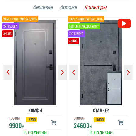
дешевле
дороже
Фильтры
КОМФИ
СТАЛКЕР
13600
₴
31000
₴
-3700
-6400
9900
24600
₴
₴