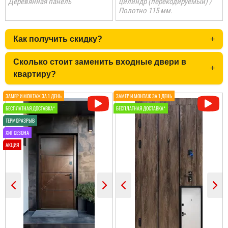
Деревянная панель
цилиндр (перекодируемый) /
Полотно 115 мм.
Коля
Как получить скидку?
+
Сколько стоит заменить входные двери в
Не переплачуєш
+
посереднику і купуєш
квартиру?
двері напряму у
виробника, тому якщо
цінуєте свої кошти і вам
потрібні двері, то вам
сюди. ...
Анатолій
Потрібно було троє
дверей, в будинок, в
літню кухню і в сарай,