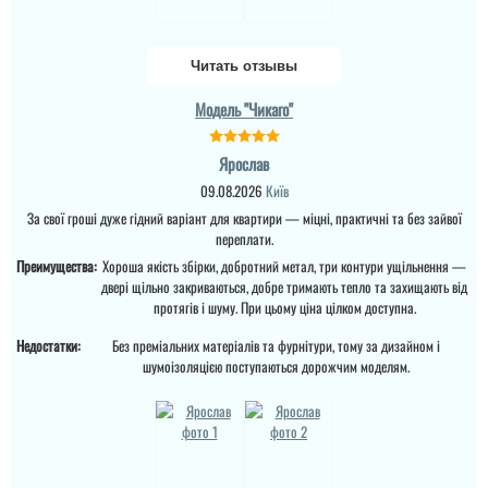
в будинок для себе і с
певненістю можу
3-4 дні і двері вже були
сказати, що це дуже
встановлені, причому
достойний варіант.
Читать отзывы
так акуратно все
зробили, що в середині
не потрібно робити
Модель "Чикаго"
читати всі відгуки
відкосів. Фото нище
додаю....
Ярослав
09.08.2026
Київ
читати всі відгуки
За свої гроші дуже гідний варіант для квартири — міцні, практичні та без зайвої
переплати.
Преимущества:
Хороша якість збірки, добротний метал, три контури ущільнення —
Леонід
двері щільно закриваються, добре тримають тепло та захищають від
протягів і шуму. При цьому ціна цілком доступна.
Ціна не мала, але якщо
подивитись хто може
Недостатки:
Без преміальних матеріалів та фурнітури, тому за дизайном і
виконати таке якісне
шумоізоляцією поступаються дорожчим моделям.
покриття на ринку , то у
вас відпадуть всі
питання по ціні та самих
характеристик дверей.
Це просто двері вогонь
як зовні, так і в серед...