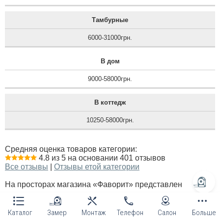
Тамбурные
6000-31000грн.
В дом
9000-58000грн.
В коттедж
10250-58000грн.
Средняя оценка товаров категории:
4.8 из 5 на основании 401 отзывов
Все отзывы
|
Отзывы етой категории
На просторах магазина «Фаворит» представлен
великолепный список высококачественных дверей
собственного производства. Все товары доступны по
Каталог
Замер
Монтаж
Телефон
Салон
Больше
очень выгодной цене.