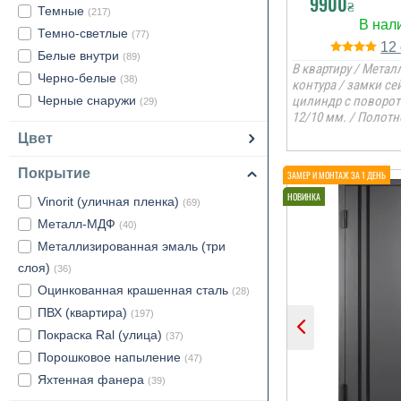
9900
₴
Темные
(217)
Темно-светлые
(77)
12
Белые внутри
(89)
В квартиру / Металл
Черно-белые
(38)
контура / замки с
Черные снаружи
цилиндр с поворо
(29)
12/10 мм. / Полотн
Цвет
Покрытие
Vinorit (уличная пленка)
(69)
Металл-МДФ
(40)
Металлизированная эмаль (три
слоя)
(36)
Оцинкованная крашенная сталь
(28)
ПВХ (квартира)
(197)
Покраска Ral (улица)
(37)
Порошковое напыление
(47)
Яхтенная фанера
(39)