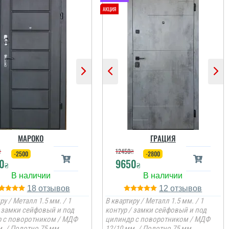
МАРОКО
ГРАЦИЯ
₴
12450
₴
-2500
-2800
0
9650
₴
₴
18
12
ру / Металл 1.5 мм. / 1
В квартиру / Металл 1.5 мм. / 1
/ замки сейфовый и под
контур / замки сейфовый и под
 с поворотником / МДФ
цилиндр с поворотником / МДФ
. / Полотно 75 мм.
12/10 мм. / Полотно 75 мм.