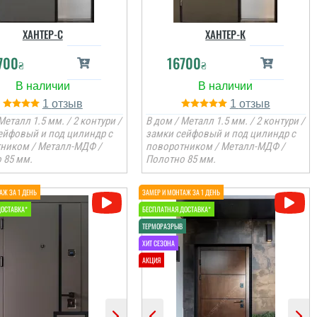
ХАНТЕР-С
ХАНТЕР-К
700
16700
₴
₴
1
1
Металл 1.5 мм. / 2 контури /
В дом / Металл 1.5 мм. / 2 контури /
ейфовый и под цилиндр с
замки сейфовый и под цилиндр с
ником / Металл-МДФ /
поворотником / Металл-МДФ /
 85 мм.
Полотно 85 мм.