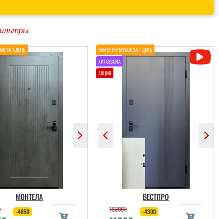
ильтры
МОНТЕЛА
ВЕСТПРО
₴
15300
₴
-4650
-4300