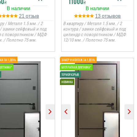
50
11000
₴
₴
21
13
ру / Металл 1.5 мм. / 2
В квартиру / Металл 1.5 мм. / 2
 / замки сейфовый и под
контура / замки сейфовый и под
 с поворотником / МДФ
цилиндр с поворотником / МДФ
. / Полотно 75 мм.
12/10 мм. / Полотно 75 мм.