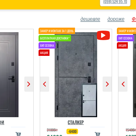
(098) 524 95 70
дешевле
дороже
Ф
ФИ
СТАЛКЕР
31000
₴
15400
-6400