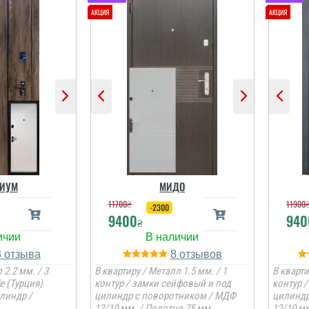
ИУМ
МИДО
11700
₴
11900
-2300
9400
940
₴
3
8
 2.2 мм. / 3
В квартиру / Металл 1.5 мм. / 1
В кварти
e (Турция)
контур / замки сейфовый и под
контур 
линдр /
цилиндр с поворотником / МДФ
цилиндр
12/10 мм. / Полотно 75 мм.
12/10 мм