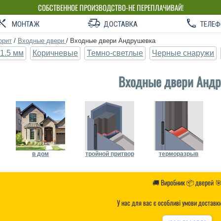
СОБСТВЕННОЕ ПРОИЗВОДСТВО-НЕ ПЕРЕПЛАЧИВАЙ!
МОНТАЖ
ДОСТАВКА
ТЕЛЕФ
орит
/
Входные двери
/
Входные двери Андрушевка
1.5 мм
Коричневые
Темно-светлые
Черные снаружи
Входные двери Анд
в дом
тройной притвор
терморазрыв
🚚 Виробник 📦 дверей 
У нас для вас є особливі умови доставк