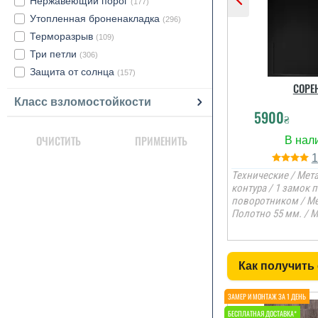
Нержавеющий порог
(177)
Утопленная броненакладка
(296)
Терморазрыв
(109)
Три петли
(306)
Защита от солнца
(157)
СОРЕ
Класс взломостойкости
5900
₴
ОЧИСТИТЬ
ПРИМЕНИТЬ
Технические / Мета
контура / 1 замок 
поворотником / Ме
Полотно 55 мм. / 
Как получить