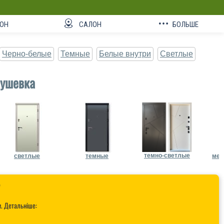
ОН
САЛОН
БОЛЬШЕ
Черно-белые
Темные
Белые внутри
Светлые
рушевка
темно-светлые
светлые
темные
мет

и. Детальніше: