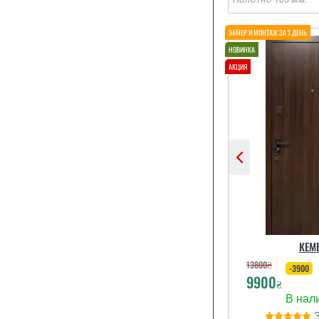
Претензій д
немає, але є 
можна додат
утеплити д
надає комп
послуги? Чи
експертно
дверей, в
КЕМ
слабких мі
теплоізоля
13800
₴
-3900
9900
₴
читати вс