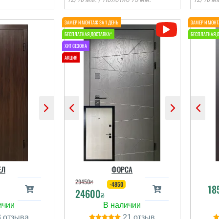
Тетяна
Віктор
о компанії
Все загалом добре,
питання, чи
двері сподобались,
ково якось
встановили, двері
вері? Чи
виглядають надійно,
анія такі
монтаж професійно,
 є послуга
єдине що пришлось
ї оцінки
переносити установку на
о
иявлення
інший день, а це ще раз
т
ЕЛ
ФОРСА
сць щодо
відпрашуватись з
ції т...
роботи. ...
29450
₴
-4850
18
24600
₴
і відгуки
читати всі відгуки
3
21