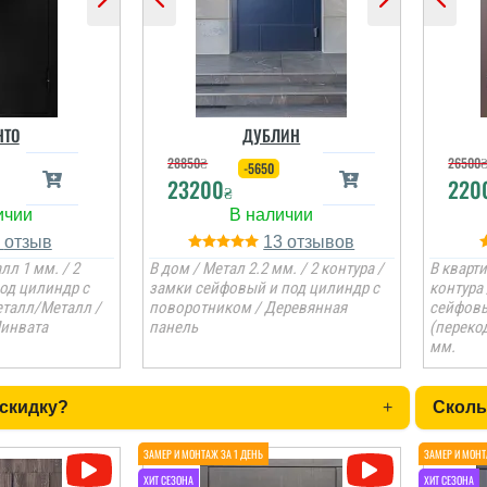
НТО
ДУБЛИН
28850
₴
26500
-5650
23200
220
₴
1
13
лл 1 мм. / 2
В дом / Метал 2.2 мм. / 2 контура /
В кварти
под цилиндр с
замки сейфовый и под цилиндр с
контура
талл/Металл /
поворотником / Деревянная
сейфовы
Минвата
панель
(переко
мм.
 скидку?
+
Сколь