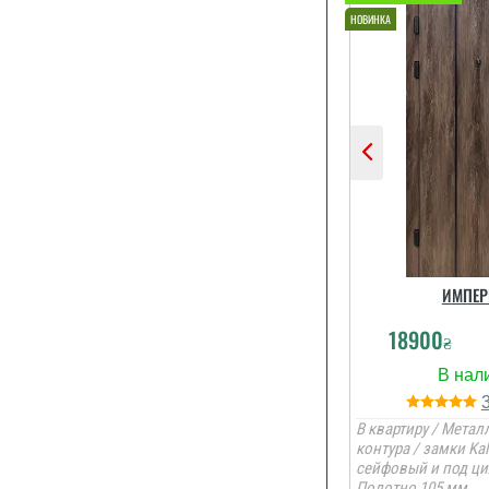
ИМПЕР
18900
₴
В квартиру / Металл
контура / замки Kal
сейфовый и под ци
Полотно 105 мм.