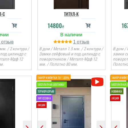
Л-C
ТИТУЛ-К
14800
16
₴
1
1
мм. / 2 контура /
В дом / Металл 1.5 мм. / 2 контура /
В дом / 
под цилиндр с
Замки сейфовый и под цилиндр с
замки с
еталл-Мдф 12
поворотником / Металл-Мдф 12
поворот
м.
мм. / Полотно 80 мм.
Полотно