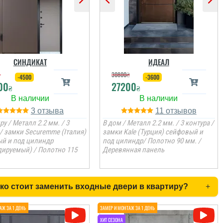
СИНДИКАТ
ИДЕАЛ
₴
30800
₴
-4500
-3600
00
27200
₴
₴
3
11
ру / Металл 2.2 мм. / 3
В дом / Металл 2.2 мм. / 3 контура /
 / замки Securemme (Італия)
замки Kale (Турция) сейфовый и
й и под цилиндр
под цилиндр/ Полотно 90 мм. /
дируемый) / Полотно 115
Деревянная панель
ко стоит заменить входные двери в квартиру?
+