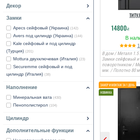
Декор
ТИТУ
Замки
14800
₴
Apecs сейфовый (Украина)
(142)
Avers под цилиндр (Украина)
(144)
Kale сейфовый и под цилиндр
(Турция)
(201)
В дом / Металл 1.5 
Mottura двухключевая (Италия)
Замки сейфовый и 
(23)
поворотником / М
Securemme сейфовый и под
мм. / Полотно 80 м
цилиндр (Италия)
(38)
Наполнение
Минеральная вата
(430)
Пенополистирол
(104)
Цилиндр
Дополнительные функции