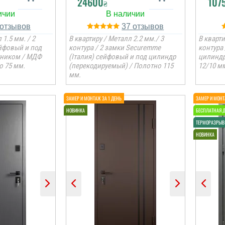
24600
107
₴
37
 1.5 мм. / 2
В квартиру / Металл 2.2 мм./ 3
В кварти
ейфовый и под
контура / 2 замки Securemme
контура
тником / МДФ
(Італия) сейфовый и под цилиндр
цилиндр
о 75 мм.
(перекодируемый) / Полотно 115
12/10 мм
мм.