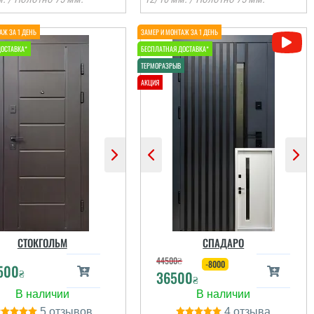
Руслана
Віктор
З іншого міста через
Сервіс на рівні,
знайомого, тобто його
встановили швидко,
присутність, я змогла
після себе сміття
онлайн швидко
прибрали. Загалом
формити замовлення
непогано
а встановити двері....
СТОКГОЛЬМ
СПАДАРО
44500
₴
-8000
500
₴
36500
читати всі відгуки
читати всі відгуки
₴
5
4