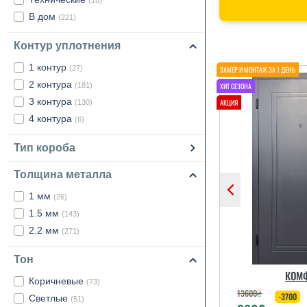
(16)
В дом
(221)
Контур уплотнения
1 контур
(27)
2 контура
(181)
3 контура
(130)
4 контура
(6)
Тип короба
Толщина металла
1 мм
(26)
1.5 мм
(143)
2.2 мм
(271)
Тон
КОМ
Коричневые
(73)
13600
₴
-3700
Светлые
(51)