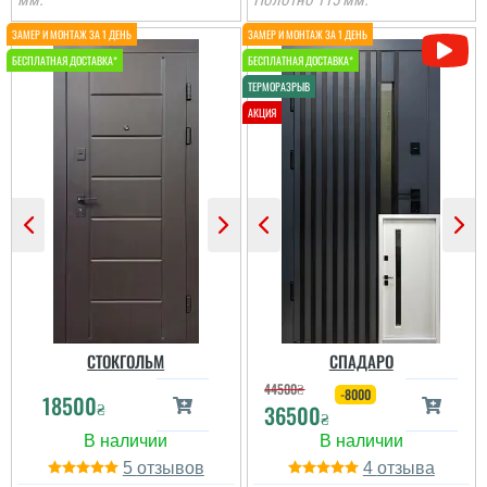
мм.
Полотно 115 мм.
Іван
Ростік
Класний дизайн,надійне
В магазині дуже великий
дерев'яне покриття,
вибір і дуже
хороші замки і метал,
сподобалась дана
гарно утеплені, дякую за
модель. Встановили
допомогу у виборі
швидко через три дні
дверей, все дуже
після замовлення....
надійно....
читати всі відгуки
читати всі відгуки
СТОКГОЛЬМ
СПАДАРО
44500
₴
-8000
18500
₴
36500
₴
5
4