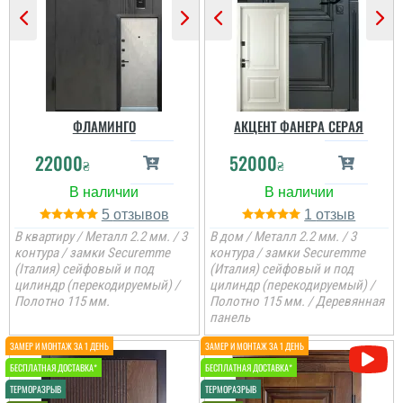
Сергій
Непоганий варінт, дуже
сподобався в своїй ціні і
є в наявності, та хороша
ціна, мені потрібно були
ФЛАМИНГО
АКЦЕНТ ФАНЕРА СЕРАЯ
закрить два проєми і
мене все влаштувало....
22000
52000
₴
₴
читати всі відгуки
5
1
В квартиру / Металл 2.2 мм. / 3
В дом / Металл 2.2 мм. / 3
контура / замки Securemme
контура / замки Securemme
(Італия) сейфовый и под
(Италия) сейфовый и под
цилиндр (перекодируемый) /
цилиндр (перекодируемый) /
Полотно 115 мм.
Полотно 115 мм. / Деревянная
панель