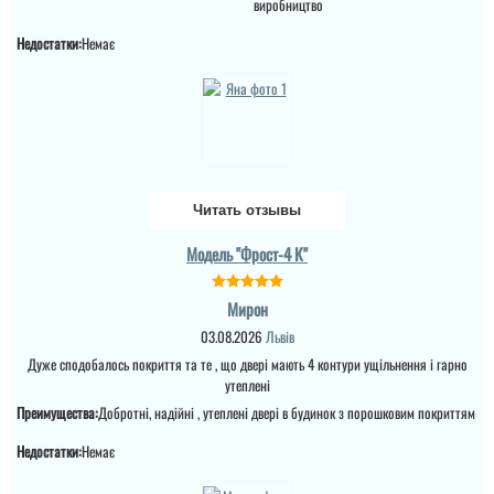
виробництво
квартиру.Залишились
дууууже задоволені і
Недостатки:
Немає
якістю дверей,і
сервісом,і
клієнтоорієнтовністю,і
вартістю! ВСЕ НА
ВИЩОМУ РІВНІ ! Бажаю
процвітання компанії
,мо...
читати всі відгуки
Читать отзывы
Модель "Фрост-4 К"
Мирон
03.08.2026
Львів
Дуже сподобалось покриття та те , що двері мають 4 контури ущільнення і гарно
утеплені
Андрій
Тетяна
Преимущества:
Добротні, надійні , утеплені двері в будинок з порошковим покриттям
Якщо плануєте
Купували у 2024 році 2
замовляти перевізником,
Недостатки:
Немає
двері. Все хорошо,
то всі проблеми з
діставили,встановили. В
дверям лягають на вас,
домі був ремонт, тепло ,
виробник в