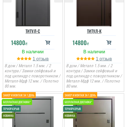
ТИТУЛ-C
ТИТУЛ-К
14800
14800
₴
₴
1
1
В дом / Металл 1.5 мм. / 2
В дом / Металл 1.5 мм. / 2
контура / Замки сейфовый и
контура / Замки сейфовый и
под цилиндр с поворотником /
под цилиндр с поворотником /
Металл-Мдф 12 мм. / Полотно
Металл-Мдф 12 мм. / Полотно
80 мм.
80 мм.