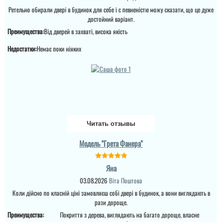
двері просто клас, я
Ретельно обирали двері в будинок для себе і с певненістю можу сказати, що це дуже
приємно здивована.
Дякую...
достойний варіант.
Преимущества:
Від дверей в захваті, висока якість
Недостатки:
Немає поки ніяких
Читать отзывы
Ірина
Модель "Грета Фанера"
Яна
Замовляли троє дверей
в будинок. Двоє глухі і
03.08.2026
Віта Поштова
одне зі склопакетом цієї
Коли дійсно по класній ціні замовляєш собі двері в будинок, а вони виглядають в
моделі.
Міла
рази дороще.
Вітаю! Замовляли тут
Преимущества:
Покриття з дерева, виглядають на багато дороще, власне
вхідні двері в будинок і