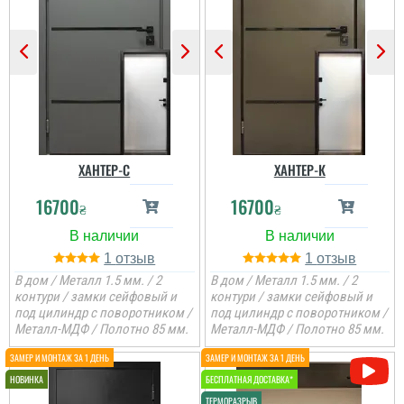
ХАНТЕР-С
ХАНТЕР-К
16700
16700
₴
₴
1
1
В дом / Металл 1.5 мм. / 2
В дом / Металл 1.5 мм. / 2
контури / замки сейфовый и
контури / замки сейфовый и
под цилиндр с поворотником /
под цилиндр с поворотником /
Металл-МДФ / Полотно 85 мм.
Металл-МДФ / Полотно 85 мм.