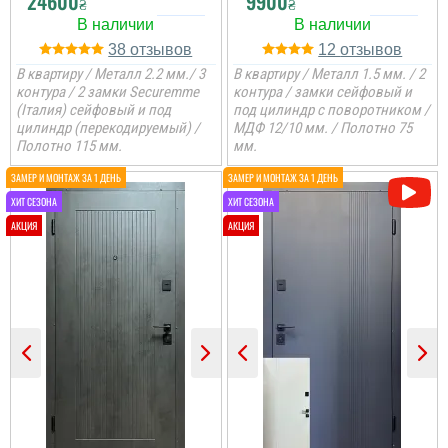
24600
9900
₴
₴
38
12
В квартиру / Металл 2.2 мм./ 3
В квартиру / Металл 1.5 мм. / 2
контура / 2 замки Securemme
контура / замки сейфовый и
(Італия) сейфовый и под
под цилиндр с поворотником /
цилиндр (перекодируемый) /
МДФ 12/10 мм. / Полотно 75
Полотно 115 мм.
мм.