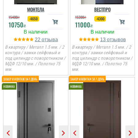
МОНТЕЛА
ВЕСТПРО
15400
₴
15300
₴
-4650
-4300
10750
11000
₴
₴
22
13
В квартиру / Металл 1.5 мм. / 2
В квартиру / Металл 1.5 мм. / 2
контура / замки сейфовый и
контура / замки сейфовый и
под цилиндр с поворотником /
под цилиндр с поворотником /
МДФ 12/10 мм. / Полотно 75
МДФ 12/10 мм. / Полотно 75
мм.
мм.