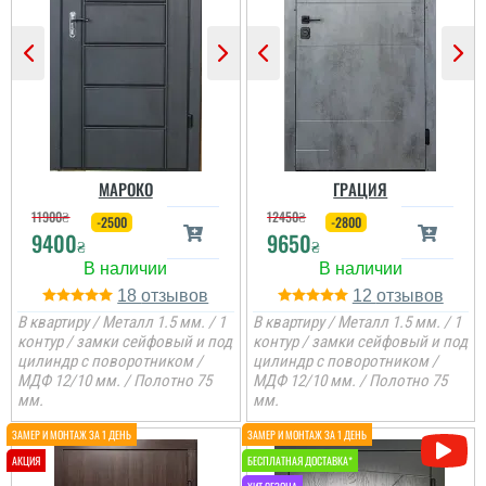
Гена
Двері недорогі та мають
Ірина
два контури ущільнення,
один та ручка, для хоз.
приміщень чи котелень
те, що потрібно
Сподобалось дуже, що
Двері дуже
чекати не потрібно було
сподобались, дякую за
і встановили за декілька
все від заміру до
днів, двері самі по собі
установки.
непогані.
МАРОКО
ГРАЦИЯ
11900
₴
12450
₴
-2500
-2800
9400
9650
₴
₴
18
12
В квартиру / Металл 1.5 мм. / 1
В квартиру / Металл 1.5 мм. / 1
контур / замки сейфовый и под
контур / замки сейфовый и под
цилиндр с поворотником /
цилиндр с поворотником /
МДФ 12/10 мм. / Полотно 75
МДФ 12/10 мм. / Полотно 75
мм.
мм.