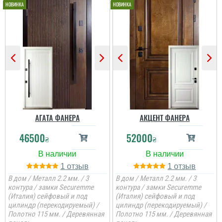
АГАТА ФАНЕРА
АКЦЕНТ ФАНЕРА
46500
52000
₴
₴
1
1
В дом / Металл 2.2 мм. / 3
В дом / Металл 2.2 мм. / 3
контура / замки Securemme
контура / замки Securemme
(Италия) сейфовый и под
(Италия) сейфовый и под
цилиндр (перекодируемый) /
цилиндр (перекодируемый) /
Полотно 115 мм. / Деревянная
Полотно 115 мм. / Деревянная