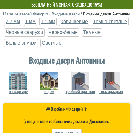
БЕСПЛАТНЫЙ МОНТАЖ! СКИДКА ДО 15%!
СОБСТВЕННОЕ ПРОИЗВОДСТВО-НЕ ПЕРЕПЛАЧИВАЙ!
Магазин дверей Фаворит
/
Входные двери
/
Входные двери Антонины
2.2 мм
1 мм
1.5 мм
Коричневые
Темно-светлые
Черные снаружи
Черно-белые
Темные
Белые внутри
Светлые
Входные двери Антонины
в квартиру
в дом
тройной притвор
терморазрыв
🚚 Виробник 📦 дверей 🎯
У нас для вас є особливі умови доставки. Детальніше: