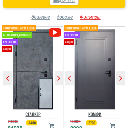
(098) 524 95 70
дешевле
дороже
Фильтры
СТАЛКЕР
КОМФИ
31000
₴
13600
₴
-6400
-3700