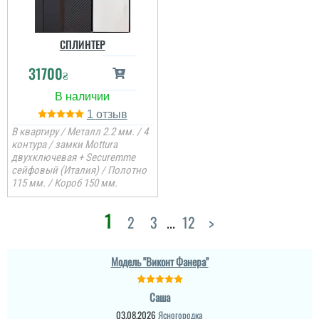
СПЛИНТЕР
31700
₴
1
В квартиру / Металл 2.2 мм. / 4
Денис
контура / замки Mottura
двухключевая + Securemme
сейфовый (Италия) / Полотно
Просто шикарне
115 мм. / Короб 150 мм.
виконання данних
дверей , нічого більше
додати. Якість та вид
1
2
3
...
12
>
покриття ви можете самі
побачите а масивне
полотно і короб , то
Руслана
відпадають всі питання
Модель "Виконт Фанера"
які двері повинні бути в
будинок....
Дякую за таку пораду по
Саша
дверях і за самі двері.
Ну якість просто клас,
03.08.2026
Ясногородка