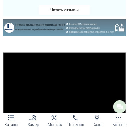
Читать отзывы
Даша
Велике дякую за двері
та за установку чим
скоріше, дуже гарно
здивована і радію
придбанню таких якісних
броньованих дверей!...
Каталог
Замер
Монтаж
Телефон
Салон
Больше