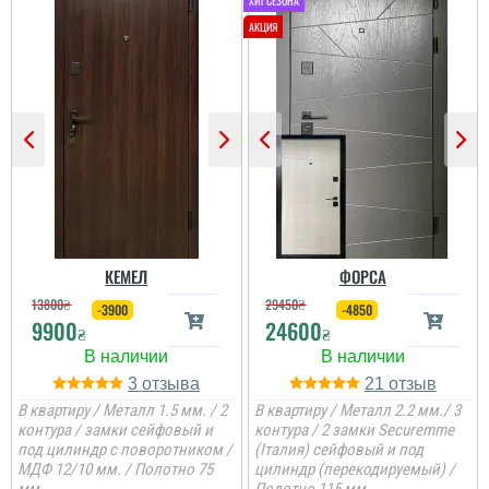
Олег
Сподобався конструктив
та наповненням. Тут ж
стеродур+мінвата і
фольгоізол ну і
терморозрив. Хлопці
установщик професійні
...
читати всі відгуки
КЕМЕЛ
ФОРСА
13800
₴
29450
₴
-3900
-4850
9900
24600
₴
₴
3
21
В квартиру / Металл 1.5 мм. / 2
В квартиру / Металл 2.2 мм./ 3
контура / замки сейфовый и
контура / 2 замки Securemme
под цилиндр с поворотником /
(Італия) сейфовый и под
МДФ 12/10 мм. / Полотно 75
цилиндр (перекодируемый) /