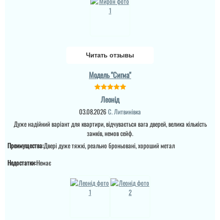
без протягів. Ремонт
телефонному режимі
закінчився в літку 2025.
підкаже що робити як
Зима 2025-2026 рік - іней
виправити брак, (в
на замках внутрі дома (
моєму варіанті сказали
ремонт закін...
що винуватий
перевізник, хоч...
Читать отзывы
читати всі відгуки
читати всі відгуки
Модель "Сигма"
Леонід
03.08.2026
С. Литвинівка
Дуже надійний варіант для квартири, відчувається вага дверей, велика кількість
замків, немов сейф.
Преимущества:
Двері дуже тяжкі, реально броньовані, хороший метал
Недостатки:
Немає