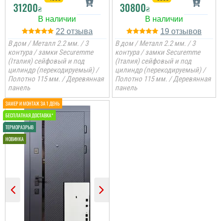
31200
30800
₴
₴
22
19
В дом / Металл 2.2 мм. / 3
В дом / Металл 2.2 мм. / 3
контура / замки Securemme
контура / замки Securemme
(Італия) сейфовый и под
(Італия) сейфовый и под
цилиндр (перекодируемый) /
цилиндр (перекодируемый) /
Анжела
Полотно 115 мм. / Деревянная
Полотно 115 мм. / Деревянная
панель
панель
3-4 дні і двері вже були
встановлені, причому
так акуратно все
зробили, що в середині
не потрібно робити
відкосів. Фото нище
додаю....
читати всі відгуки