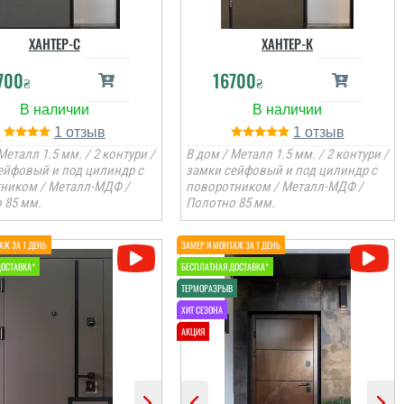
ХАНТЕР-С
ХАНТЕР-К
700
16700
₴
₴
1
1
Металл 1.5 мм. / 2 контури /
В дом / Металл 1.5 мм. / 2 контури /
ейфовый и под цилиндр с
замки сейфовый и под цилиндр с
ником / Металл-МДФ /
поворотником / Металл-МДФ /
 85 мм.
Полотно 85 мм.