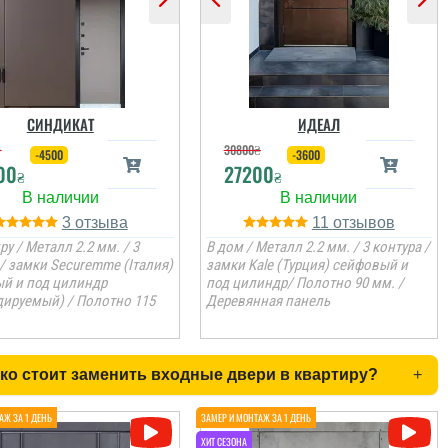
СИНДИКАТ
ИДЕАЛ
₴
30800
₴
-4500
-3600
00
27200
₴
₴
3
11
ру / Металл 2.2 мм. / 3
В дом / Металл 2.2 мм. / 3 контура /
 / замки Securemme (Італия)
замки Kale (Турция) сейфовый и
й и под цилиндр
под цилиндр/ Полотно 90 мм. /
дируемый) / Полотно 115
Деревянная панель
ко стоит заменить входные двери в квартиру?
+