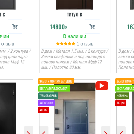
Л-C
ТИТУЛ-К
14800
16
₴
1
1
мм. / 2 контура /
В дом / Металл 1.5 мм. / 2 контура /
В дом / 
под цилиндр с
Замки сейфовый и под цилиндр с
замки с
еталл-Мдф 12
поворотником / Металл-Мдф 12
поворот
м.
мм. / Полотно 80 мм.
Полотно