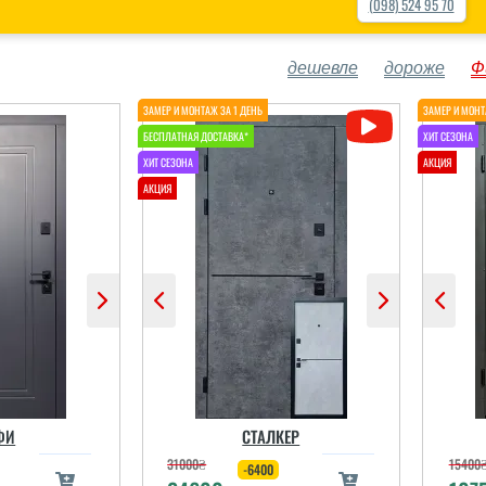
(098) 524 95 70
дешевле
дороже
Ф
ФИ
СТАЛКЕР
31000
₴
15400
-6400