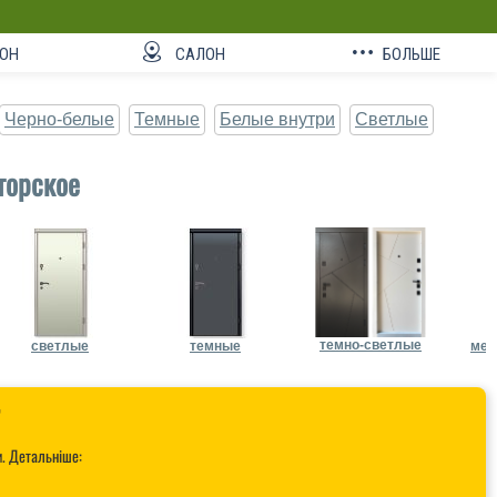
ОН
САЛОН
БОЛЬШЕ
Черно-белые
Темные
Белые внутри
Светлые
торское
темно-светлые
светлые
темные
мет

и. Детальніше: