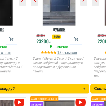
НТО
ДУБЛИН
28850
₴
26500
-5650
23200
220
₴
1
13
лл 1 мм. / 2
В дом / Метал 2.2 мм. / 2 контура /
В кварти
под цилиндр с
замки сейфовый и под цилиндр с
контура
талл/Металл /
поворотником / Деревянная
сейфовы
Минвата
панель
(переко
мм.
 скидку?
+
Сколь