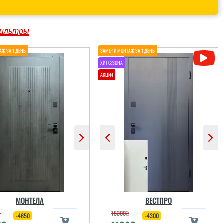
ильтры
МОНТЕЛА
ВЕСТПРО
₴
15300
₴
-4650
-4300