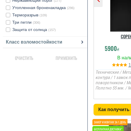
Нержавеющий порог
(177)
Утопленная броненакладка
(296)
Терморазрыв
(109)
Три петли
(306)
Защита от солнца
(157)
СОРЕ
Класс взломостойкости
5900
₴
ОЧИСТИТЬ
ПРИМЕНИТЬ
Технические / Мета
контура / 1 замок 
поворотником / Ме
Полотно 55 мм. / 
Как получить