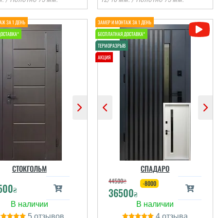
Руслана
Віктор
З іншого міста через
Сервіс на рівні,
знайомого, тобто його
встановили швидко,
присутність, я змогла
після себе сміття
онлайн швидко
прибрали. Загалом
формити замовлення
непогано
а встановити двері....
СТОКГОЛЬМ
СПАДАРО
44500
₴
-8000
500
₴
36500
читати всі відгуки
читати всі відгуки
₴
5
4