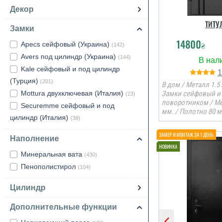
Декор
ТИТУ
Замки
14800
₴
Apecs сейфовый (Украина)
(142)
Avers под цилиндр (Украина)
(144)
Kale сейфовый и под цилиндр
(Турция)
(201)
В дом / Металл 1.5 
Mottura двухключевая (Италия)
Замки сейфовый и 
(23)
поворотником / М
Securemme сейфовый и под
мм. / Полотно 80 м
цилиндр (Италия)
(38)
Наполнение
Минеральная вата
(430)
Пенополистирол
(104)
Цилиндр
Дополнительные функции