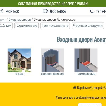
СОБСТВЕННОЕ ПРОИЗВОДСТВО-НЕ ПЕРЕПЛАЧИВАЙ!
МОНТАЖ
ДОСТАВКА
ТЕЛЕФ
орит
/
Входные двери
/
Входные двери Авиаторское
1.5 мм
Коричневые
Темно-светлые
Черные снаружи
Входные двери Авиа
в дом
тройной притвор
терморазрыв
🚚 Виробник 📦 дверей 
У нас для вас є особливі умови доставк