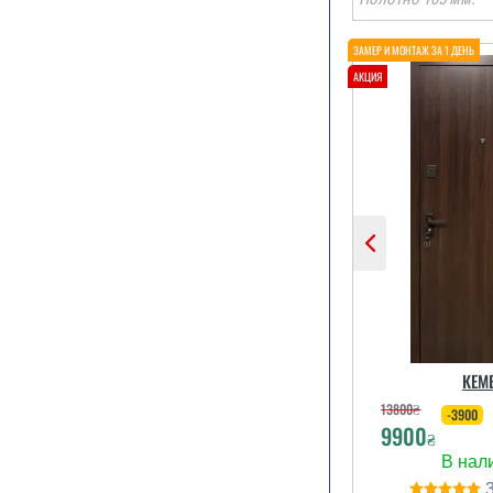
Претензій д
немає, але є 
можна додат
утеплити д
надає комп
послуги? Чи
експертно
дверей, в
КЕМ
слабких мі
теплоізоля
13800
₴
-3900
9900
₴
читати вс