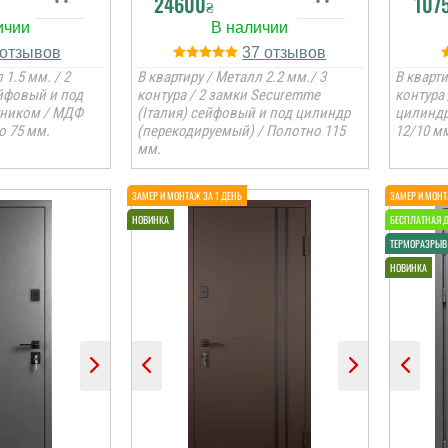
24600
107
₴
37
 1.5 мм. / 2
В квартиру / Металл 2.2 мм./ 3
В кварти
ейфовый и под
контура / 2 замки Securemme
контура
тником / МДФ
(Італия) сейфовый и под цилиндр
цилиндр
о 75 мм.
(перекодируемый) / Полотно 115
12/10 мм
мм.