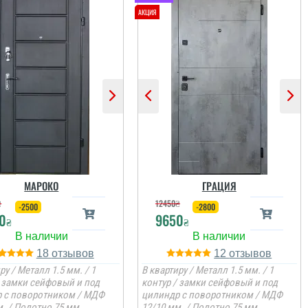
МАРОКО
ГРАЦИЯ
₴
12450
₴
-2500
-2800
0
9650
₴
₴
18
12
ру / Металл 1.5 мм. / 1
В квартиру / Металл 1.5 мм. / 1
/ замки сейфовый и под
контур / замки сейфовый и под
 с поворотником / МДФ
цилиндр с поворотником / МДФ
. / Полотно 75 мм.
12/10 мм. / Полотно 75 мм.