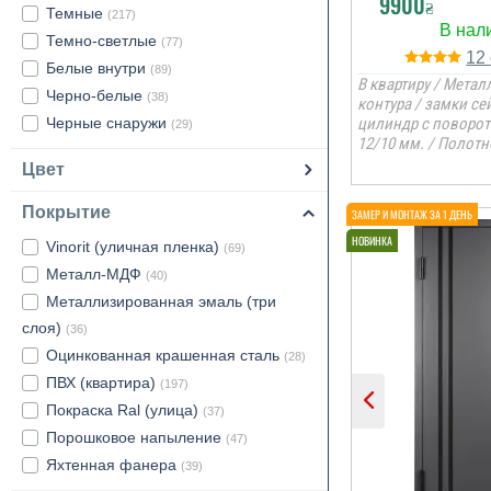
9900
₴
Темные
(217)
Темно-светлые
(77)
12
Белые внутри
(89)
В квартиру / Металл
Черно-белые
(38)
контура / замки с
Черные снаружи
цилиндр с поворо
(29)
12/10 мм. / Полотн
Цвет
Покрытие
Vinorit (уличная пленка)
(69)
Металл-МДФ
(40)
Металлизированная эмаль (три
слоя)
(36)
Оцинкованная крашенная сталь
(28)
ПВХ (квартира)
(197)
Покраска Ral (улица)
(37)
Порошковое напыление
(47)
Яхтенная фанера
(39)