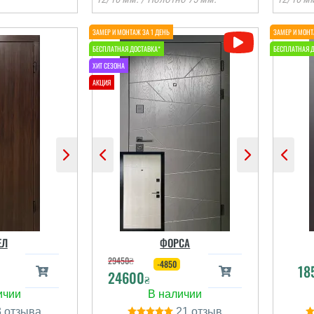
Тетяна
Віктор
о компанії
Все загалом добре,
питання, чи
двері сподобались,
ково якось
встановили, двері
вері? Чи
виглядають надійно,
анія такі
монтаж професійно,
 є послуга
єдине що пришлось
ї оцінки
переносити установку на
о
иявлення
інший день, а це ще раз
т
ЕЛ
ФОРСА
сць щодо
відпрашуватись з
ції т...
роботи. ...
29450
₴
-4850
18
24600
₴
і відгуки
читати всі відгуки
3
21