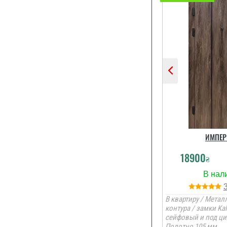
ИМПЕР
18900
₴
В квартиру / Металл
контура / замки Kal
сейфовый и под ци
Полотно 105 мм.