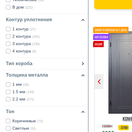
(16)
В дом
(221)
Контур уплотнения
1 контур
(27)
2 контура
(181)
3 контура
(130)
4 контура
(6)
Тип короба
Толщина металла
1 мм
(26)
1.5 мм
(143)
2.2 мм
(271)
Тон
КОМ
Коричневые
(73)
13600
₴
-3700
Светлые
(51)