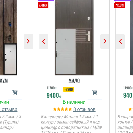
ИУМ
МИДО
11700
₴
11900
-2300
9400
940
₴
3
8
 2.2 мм. / 3
В квартиру / Металл 1.5 мм. / 1
В кварти
e (Турция)
контур / замки сейфовый и под
контур 
линдр /
цилиндр с поворотником / МДФ
цилиндр
12/10 мм. / Полотно 75 мм.
12/10 мм