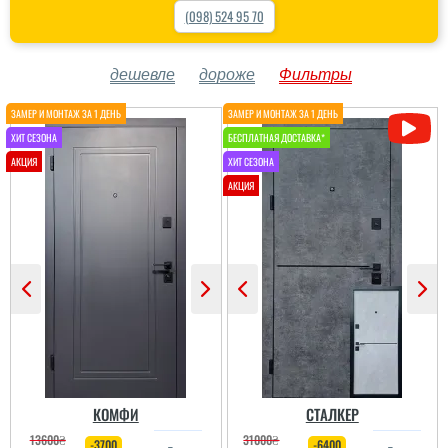
(098) 524 95 70
дешевле
дороже
Фильтры
КОМФИ
СТАЛКЕР
13600
₴
31000
₴
-3700
-6400