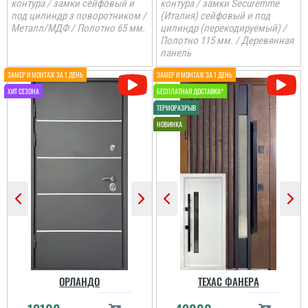
контура / замки сейфовый и
контура / замки Securemme
под цилиндр з поворотником /
(Италия) сейфовый и под
Петро
Металл/МДФ / Полотно 65 мм.
цилиндр (перекодируемый) /
Полотно 115 мм. / Деревянная
Іван
Дуже задоволений
панель
послугами данної
До самих дверей, а
компанії. Все виконало
також швидкості і якості
вчасно, акуратно та
встановлення питань
надійно.
нема. Але замірник так
розповів про заміну
дверей, що ми з
чоловіком не зрозуміли,
читати всі відгуки
що демонтують не
тільки зовнішні двері, а
й внутрішні...
читати всі відгуки
ОРЛАНДО
ТЕХАС ФАНЕРА