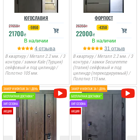
ЮГОСЛАВИЯ
ФОРПОСТ
27650
₴
26350
₴
-5950
-4350
21700
22000
₴
₴
4
31
В квартиру / Металл 2.2 мм. / 3
В квартиру / Металл 2.2 мм. / 3
контура / замки Kale (Турция)
контура / замки Securemme
сейфовый и под цилиндр /
(Італия) сейфовый и под
Полотно 105 мм.
цилиндр (перекодируемый) /
Полотно 115 мм.
Рано Ятченко
Очень довольна
дверью, красиво
смотрится, нигде ни
продувает, шума
изоляция, очень
Олена
хорошие и надежные