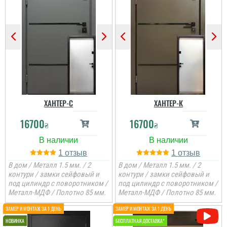
ХАНТЕР-С
ХАНТЕР-К
16700
16700
₴
₴
1
1
В дом / Металл 1.5 мм. / 2
В дом / Металл 1.5 мм. / 2
контури / замки сейфовый и
контури / замки сейфовый и
под цилиндр с поворотником /
под цилиндр с поворотником /
Металл-МДФ / Полотно 85 мм.
Металл-МДФ / Полотно 85 мм.