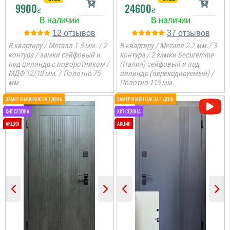
9900
24600
₴
₴
12
37
В квартиру / Металл 1.5 мм. / 2
В квартиру / Металл 2.2 мм./ 3
контура / замки сейфовый и
контура / 2 замки Securemme
под цилиндр с поворотником /
(Італия) сейфовый и под
МДФ 12/10 мм. / Полотно 75
цилиндр (перекодируемый) /
мм.
Полотно 115 мм.