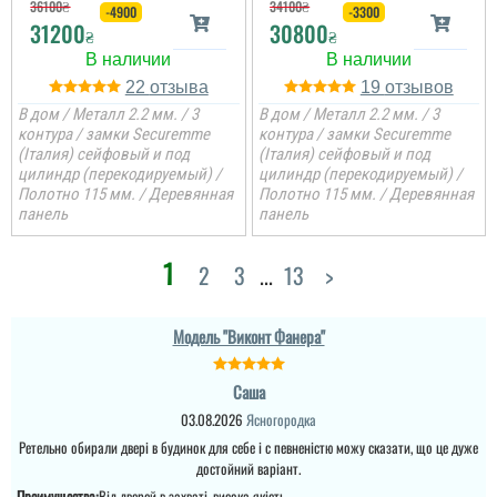
36100
₴
34100
₴
-4900
-3300
31200
30800
₴
₴
Саша
Руслана
22
19
В дом / Металл 2.2 мм. / 3
В дом / Металл 2.2 мм. / 3
Ретельно обирали двері
контура / замки Securemme
контура / замки Securemme
в будинок для себе і с
(Італия) сейфовый и под
(Італия) сейфовый и под
певненістю можу
Дякую за таку пораду по
цилиндр (перекодируемый) /
цилиндр (перекодируемый) /
сказати, що це дуже
дверях і за самі двері.
достойний варіант.
Полотно 115 мм. / Деревянная
Полотно 115 мм. / Деревянная
Ну якість просто клас,
двері просто клас, я
панель
панель
приємно здивована.
Дякую...
читати всі відгуки
1
2
3
...
13
>
Модель "Виконт Фанера"
Леонід
Саша
03.08.2026
Ясногородка
Ціна не мала, але якщо
подивитись хто може
Ретельно обирали двері в будинок для себе і с певненістю можу сказати, що це дуже
виконати таке якісне
достойний варіант.
покриття на ринку , то у
вас відпадуть всі
Преимущества:
Від дверей в захваті, висока якість