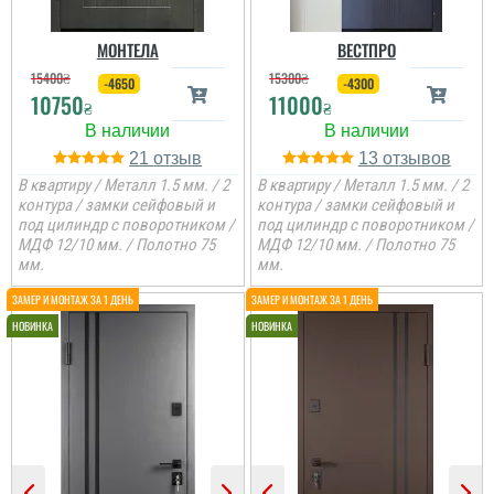
МОНТЕЛА
ВЕСТПРО
15400
₴
15300
₴
-4650
-4300
10750
11000
₴
₴
21
13
В квартиру / Металл 1.5 мм. / 2
В квартиру / Металл 1.5 мм. / 2
контура / замки сейфовый и
контура / замки сейфовый и
под цилиндр с поворотником /
под цилиндр с поворотником /
МДФ 12/10 мм. / Полотно 75
МДФ 12/10 мм. / Полотно 75
мм.
мм.