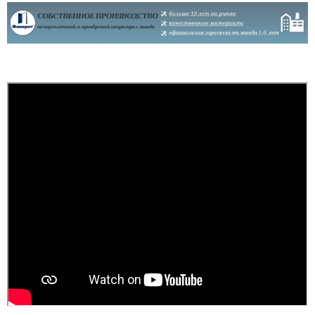
домі був ремонт, тепло ,
виробник в
без протягів. Ремонт
телефонному режимі
закінчився в літку 2025.
підкаже що робити як
Зима 2025-2026 рік - іней
виправити брак, (в
на замках внутрі дома (
моєму варіанті сказали
ремонт закін...
що винуватий
перевізник, хоч...
читати всі відгуки
читати всі відгуки