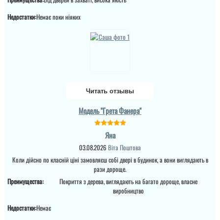
питання по ціні та самих
характеристик дверей.
Недостатки:
Немає поки ніяких
Це просто двері вогонь
як зовні, так і в серед...
Денис
Читать отзывы
Просто шикарне
виконання данних
Модель "Грета Фанера"
дверей , нічого більше
додати. Якість та вид
покриття ви можете самі
Яна
побачите а масивне
полотно і короб , то
03.08.2026
Віта Поштова
відпадають всі питання
які двері повинні бути в
Коли дійсно по класній ціні замовляєш собі двері в будинок, а вони виглядають в
будинок....
рази дороще.
Преимущества:
Покриття з дерева, виглядають на багато дороще, власне
виробництво
Недостатки:
Немає