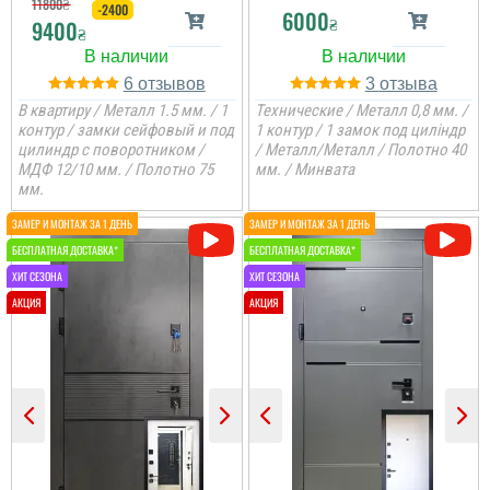
11800
₴
-2400
6000
₴
9400
₴
6
3
В квартиру / Металл 1.5 мм. / 1
Технические / Металл 0,8 мм. /
контур / замки сейфовый и под
1 контур / 1 замок под циліндр
цилиндр с поворотником /
/ Металл/Металл / Полотно 40
МДФ 12/10 мм. / Полотно 75
мм. / Минвата
мм.
Леонід
Непоганий як на мене
бюджетний варіант,
замки та ручка
слабуваті, але ж і ціна
чудова та і метал
непоганий, краща ціна
на ринку....
читати всі відгуки