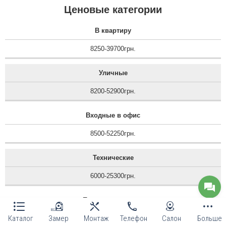
Ценовые категории
В квартиру
8250-39700грн.
Уличные
8200-52900грн.
Входные в офис
8500-52250грн.
Технические
6000-25300грн.
Противопожарные
Каталог
Замер
Монтаж
Телефон
Салон
Больше
12100-14400грн.