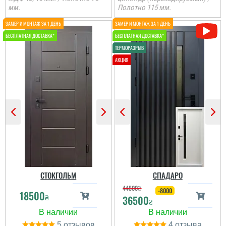
мм.
Полотно 115 мм.
В магазині дуже великий
вибір і дуже
сподобалась дана
модель. Встановили
швидко через три дні
після замовлення....
читати всі відгуки
СТОКГОЛЬМ
СПАДАРО
44500
₴
-8000
18500
₴
36500
₴
5
4