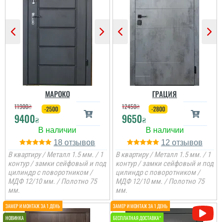
Гена
Двері недорогі та мають
Ірина
два контури ущільнення,
один та ручка, для хоз.
приміщень чи котелень
те, що потрібно
Сподобалось дуже, що
Двері дуже
чекати не потрібно було
сподобались, дякую за
і встановили за декілька
все від заміру до
днів, двері самі по собі
установки.
непогані.
МАРОКО
ГРАЦИЯ
11900
₴
12450
₴
-2500
-2800
9400
9650
₴
₴
18
12
В квартиру / Металл 1.5 мм. / 1
В квартиру / Металл 1.5 мм. / 1
контур / замки сейфовый и под
контур / замки сейфовый и под
цилиндр с поворотником /
цилиндр с поворотником /
МДФ 12/10 мм. / Полотно 75
МДФ 12/10 мм. / Полотно 75
мм.
мм.