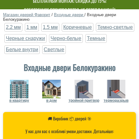
БЕСПЛАТНЫЙ МОНТАЖ! СКИДКА ДО 15%!
СОБСТВЕННОЕ ПРОИЗВОДСТВО-НЕ ПЕРЕПЛАЧИВАЙ!
Магазин дверей Фаворит
/
Входные двери
/
Входные двери
Белокуракино
2.2 мм
1 мм
1.5 мм
Коричневые
Темно-светлые
Черные снаружи
Черно-белые
Темные
Белые внутри
Светлые
Входные двери Белокуракино
в квартиру
в дом
тройной притвор
терморазрыв
🚚 Виробник 📦 дверей 🎯
У нас для вас є особливі умови доставки. Детальніше: