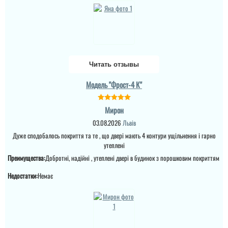
Читать отзывы
Модель "Фрост-4 К"
Мирон
Міла
03.08.2026
Львів
Вітаю! Замовляли тут
Дуже сподобалось покриття та те , що двері мають 4 контури ущільнення і гарно
вхідні двері в будинок і
Ірина
утеплені
квартиру.Залишились
дууууже задоволені і
Преимущества:
Добротні, надійні , утеплені двері в будинок з порошковим покриттям
якістю дверей,і
сервісом,і
Недостатки:
Немає
клієнтоорієнтовністю,і
Замовляли троє дверей
вартістю! ВСЕ НА
в будинок. Двоє глухі і
ВИЩОМУ РІВНІ ! Бажаю
одне зі склопакетом цієї
процвітання компанії
моделі.
,мо...
читати всі відгуки