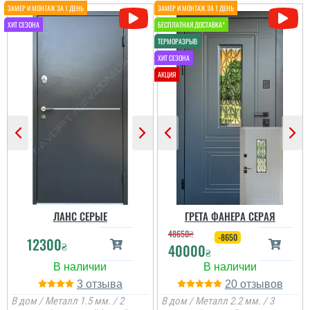
функцию выполняют....
читати всі відгуки
ЛАНС СЕРЫЕ
ГРЕТА ФАНЕРА СЕРАЯ
48650
₴
-8650
12300
₴
40000
₴
3
20
В дом / Металл 1.5 мм. / 2
В дом / Металл 2.2 мм. / 3