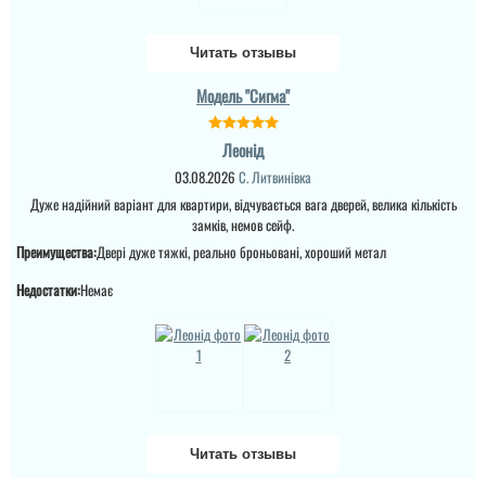
Читать отзывы
Модель "Сигма"
Леонід
03.08.2026
С. Литвинівка
Дуже надійний варіант для квартири, відчувається вага дверей, велика кількість
замків, немов сейф.
Преимущества:
Двері дуже тяжкі, реально броньовані, хороший метал
Недостатки:
Немає
Андрій
Тетяна
Якщо плануєте
Купували у 2024 році 2
замовляти перевізником,
Читать отзывы
двері. Все хорошо,
то всі проблеми з
діставили,встановили. В
дверям лягають на вас,