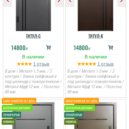
ТИТУЛ-C
ТИТУЛ-К
14800
14800
₴
₴
1
1
В дом / Металл 1.5 мм. / 2
В дом / Металл 1.5 мм. / 2
контура / Замки сейфовый и
контура / Замки сейфовый и
под цилиндр с поворотником /
под цилиндр с поворотником /
Металл-Мдф 12 мм. / Полотно
Металл-Мдф 12 мм. / Полотно
80 мм.
80 мм.