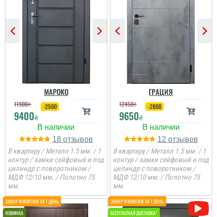
Гена
Двері недорогі та мають
Ірина
два контури ущільнення,
один та ручка, для хоз.
приміщень чи котелень
те, що потрібно
Сподобалось дуже, що
Двері дуже
чекати не потрібно було
сподобались, дякую за
і встановили за декілька
все від заміру до
днів, двері самі по собі
установки.
непогані.
МАРОКО
ГРАЦИЯ
11900
₴
12450
₴
-2500
-2800
9400
9650
₴
₴
18
12
В квартиру / Металл 1.5 мм. / 1
В квартиру / Металл 1.5 мм. / 1
контур / замки сейфовый и под
контур / замки сейфовый и под
цилиндр с поворотником /
цилиндр с поворотником /
МДФ 12/10 мм. / Полотно 75
МДФ 12/10 мм. / Полотно 75
мм.
мм.