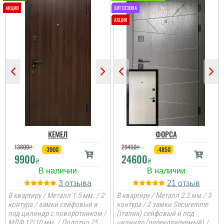
Олег
Сподобався конструктив
та наповненням. Тут ж
стеродур+мінвата і
фольгоізол ну і
терморозрив. Хлопці
установщик професійні
...
читати всі відгуки
КЕМЕЛ
ФОРСА
13800
₴
29450
₴
-3900
-4850
9900
24600
₴
₴
3
21
В квартиру / Металл 1.5 мм. / 2
В квартиру / Металл 2.2 мм./ 3
контура / замки сейфовый и
контура / 2 замки Securemme
под цилиндр с поворотником /
(Італия) сейфовый и под
МДФ 12/10 мм. / Полотно 75
цилиндр (перекодируемый) /