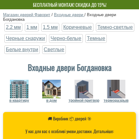
БЕСПЛАТНЫЙ МОНТАЖ! СКИДКА ДО 15%!
СОБСТВЕННОЕ ПРОИЗВОДСТВО-НЕ ПЕРЕПЛАЧИВАЙ!
Магазин дверей Фаворит
/
Входные двери
/
Входные двери
Богдановка
2.2 мм
1 мм
1.5 мм
Коричневые
Темно-светлые
Черные снаружи
Черно-белые
Темные
Белые внутри
Светлые
Входные двери Богдановка
в квартиру
в дом
тройной притвор
терморазрыв
🚚 Виробник 📦 дверей 🎯
У нас для вас є особливі умови доставки. Детальніше: