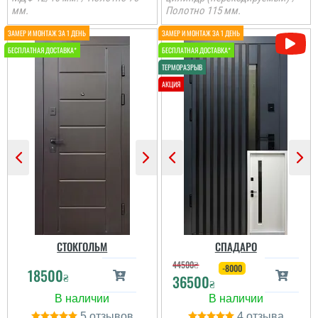
мм.
Полотно 115 мм.
Іван
Ростік
Класний дизайн,надійне
В магазині дуже великий
дерев'яне покриття,
вибір і дуже
хороші замки і метал,
сподобалась дана
гарно утеплені, дякую за
модель. Встановили
допомогу у виборі
швидко через три дні
дверей, все дуже
після замовлення....
надійно....
читати всі відгуки
читати всі відгуки
СТОКГОЛЬМ
СПАДАРО
44500
₴
-8000
18500
₴
36500
₴
5
4