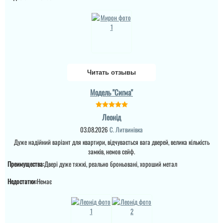
діставили,встановили. В
дверям лягають на вас,
домі був ремонт, тепло ,
виробник в
без протягів. Ремонт
телефонному режимі
закінчився в літку 2025.
підкаже що робити як
Зима 2025-2026 рік - іней
виправити брак, (в
на замках внутрі дома (
моєму варіанті сказали
ремонт закін...
що винуватий
перевізник, хоч...
Читать отзывы
читати всі відгуки
читати всі відгуки
Модель "Сигма"
Леонід
03.08.2026
С. Литвинівка
Дуже надійний варіант для квартири, відчувається вага дверей, велика кількість
замків, немов сейф.
Преимущества:
Двері дуже тяжкі, реально броньовані, хороший метал
Недостатки:
Немає