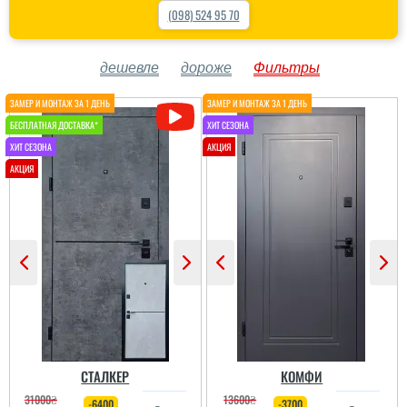
(098) 524 95 70
дешевле
дороже
Фильтры
СТАЛКЕР
КОМФИ
31000
₴
13600
₴
-6400
-3700