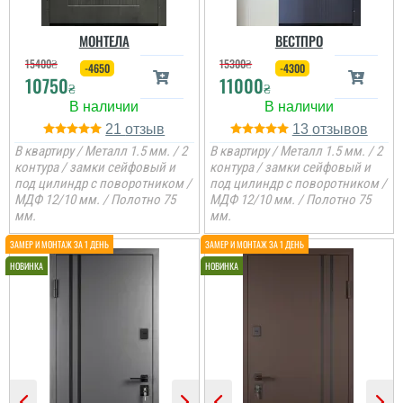
МОНТЕЛА
ВЕСТПРО
15400
₴
15300
₴
-4650
-4300
10750
11000
₴
₴
21
13
В квартиру / Металл 1.5 мм. / 2
В квартиру / Металл 1.5 мм. / 2
контура / замки сейфовый и
контура / замки сейфовый и
под цилиндр с поворотником /
под цилиндр с поворотником /
МДФ 12/10 мм. / Полотно 75
МДФ 12/10 мм. / Полотно 75
мм.
мм.