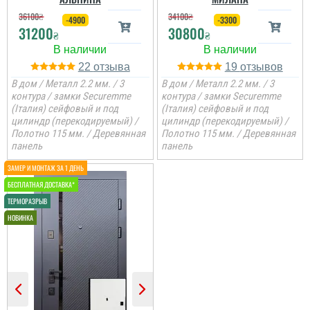
як зовні, так і в серед...
36100
₴
34100
₴
-4900
-3300
31200
30800
₴
₴
22
19
В дом / Металл 2.2 мм. / 3
В дом / Металл 2.2 мм. / 3
контура / замки Securemme
контура / замки Securemme
(Італия) сейфовый и под
(Італия) сейфовый и под
Анжела
цилиндр (перекодируемый) /
цилиндр (перекодируемый) /
Полотно 115 мм. / Деревянная
Полотно 115 мм. / Деревянная
панель
панель
3-4 дні і двері вже були
встановлені, причому
так акуратно все
зробили, що в середині
не потрібно робити
відкосів. Фото нище
додаю....
читати всі відгуки