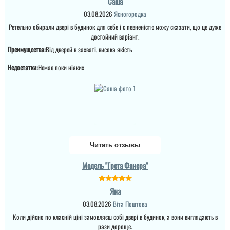
Саша
побачите а масивне
полотно і короб , то
03.08.2026
Ясногородка
відпадають всі питання
Ретельно обирали двері в будинок для себе і с певненістю можу сказати, що це дуже
які двері повинні бути в
будинок....
достойний варіант.
Преимущества:
Від дверей в захваті, висока якість
Недостатки:
Немає поки ніяких
Руслана
Читать отзывы
Модель "Грета Фанера"
Дякую за таку пораду по
дверях і за самі двері.
Ну якість просто клас,
Яна
двері просто клас, я
03.08.2026
Віта Поштова
приємно здивована.
Дякую...
Коли дійсно по класній ціні замовляєш собі двері в будинок, а вони виглядають в
рази дороще.