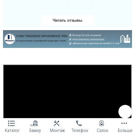
Читать отзывы
Даша
Велике дякую за двері
та за установку чим
скоріше, дуже гарно
здивована і радію
придбанню таких якісних
броньованих дверей!...
Каталог
Замер
Монтаж
Телефон
Салон
Больше