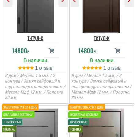
ТИТУЛ-C
ТИТУЛ-К
14800
14800
₴
₴
1
1
В дом / Металл 1.5 мм. / 2
В дом / Металл 1.5 мм. / 2
контура / Замки сейфовый и
контура / Замки сейфовый и
под цилиндр с поворотником /
под цилиндр с поворотником /
Металл-Мдф 12 мм. / Полотно
Металл-Мдф 12 мм. / Полотно
80 мм.
80 мм.