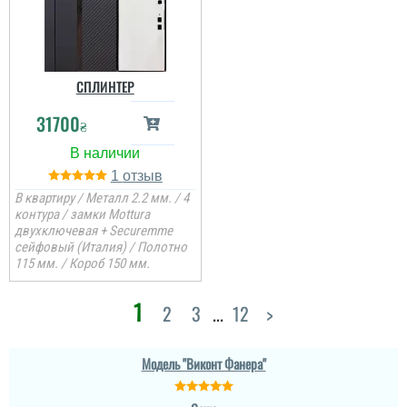
СПЛИНТЕР
31700
₴
1
Міла
В квартиру / Металл 2.2 мм. / 4
Вітаю! Замовляли тут
контура / замки Mottura
вхідні двері в будинок і
двухключевая + Securemme
квартиру.Залишились
дууууже задоволені і
сейфовый (Италия) / Полотно
якістю дверей,і
115 мм. / Короб 150 мм.
сервісом,і
клієнтоорієнтовністю,і
вартістю! ВСЕ НА
1
Денис
2
3
...
12
>
ВИЩОМУ РІВНІ ! Бажаю
процвітання компанії
,мо...
Просто шикарне
виконання данних
Модель "Виконт Фанера"
читати всі відгуки
дверей , нічого більше
додати. Якість та вид
покриття ви можете самі