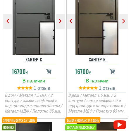
ХАНТЕР-С
ХАНТЕР-К
16700
16700
₴
₴
1
1
В дом / Металл 1.5 мм. / 2
В дом / Металл 1.5 мм. / 2
контури / замки сейфовый и
контури / замки сейфовый и
под цилиндр с поворотником /
под цилиндр с поворотником /
Металл-МДФ / Полотно 85 мм.
Металл-МДФ / Полотно 85 мм.