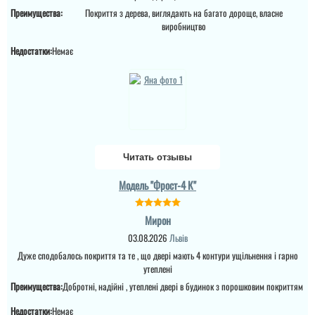
Ірина
Преимущества:
Покриття з дерева, виглядають на багато дороще, власне
виробництво
Недостатки:
Немає
Замовляли троє дверей
в будинок. Двоє глухі і
одне зі склопакетом цієї
моделі.
Читать отзывы
Модель "Фрост-4 К"
Мирон
03.08.2026
Львів
Дуже сподобалось покриття та те , що двері мають 4 контури ущільнення і гарно
утеплені
Андрій
Тетяна
Преимущества:
Добротні, надійні , утеплені двері в будинок з порошковим покриттям
Якщо плануєте
Купували у 2024 році 2
замовляти перевізником,
Недостатки:
Немає
двері. Все хорошо,
то всі проблеми з