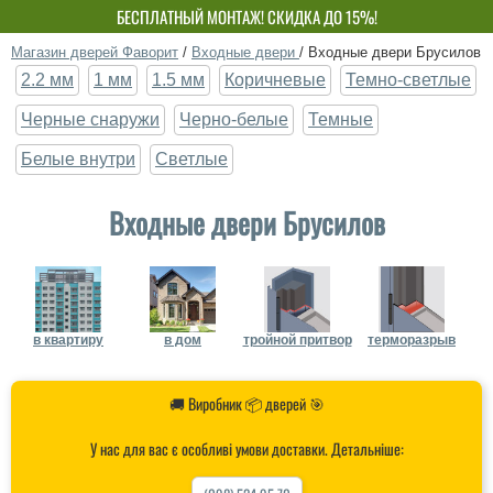
БЕСПЛАТНЫЙ МОНТАЖ! СКИДКА ДО 15%!
СОБСТВЕННОЕ ПРОИЗВОДСТВО-НЕ ПЕРЕПЛАЧИВАЙ!
Магазин дверей Фаворит
/
Входные двери
/
Входные двери Брусилов
2.2 мм
1 мм
1.5 мм
Коричневые
Темно-светлые
Черные снаружи
Черно-белые
Темные
Белые внутри
Светлые
Входные двери Брусилов
в квартиру
в дом
тройной притвор
терморазрыв
🚚 Виробник 📦 дверей 🎯
У нас для вас є особливі умови доставки. Детальніше: