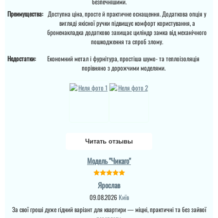
безпечнішими.
Преимущества:
Доступна ціна, просте й практичне оснащення. Додаткова опція у
вигляді якісної ручки підвищує комфорт користування, а
броненакладка додатково захищає циліндр замка від механічного
пошкодження та спроб злому.
Недостатки:
Економний метал і фурнітура, простіша шумо- та теплоізоляція
порівняно з дорожчими моделями.
Міла
Вітаю! Замовляли тут
Читать отзывы
вхідні двері в будинок і
квартиру.Залишились
дууууже задоволені і
Денис
Модель "Чикаго"
якістю дверей,і
сервісом,і
клієнтоорієнтовністю,і
Просто шикарне
Ярослав
вартістю! ВСЕ НА
виконання данних
ВИЩОМУ РІВНІ ! Бажаю
09.08.2026
Київ
дверей , нічого більше
процвітання компанії
додати. Якість та вид
,мо...
За свої гроші дуже гідний варіант для квартири — міцні, практичні та без зайвої
покриття ви можете самі
побачите а масивне