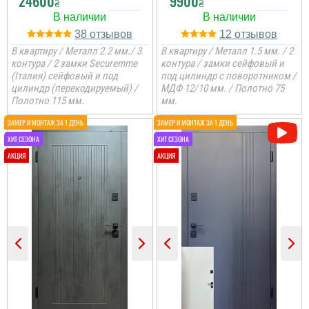
24600
9900
₴
₴
38
12
В квартиру / Металл 2.2 мм./ 3
В квартиру / Металл 1.5 мм. / 2
контура / 2 замки Securemme
контура / замки сейфовый и
(Італия) сейфовый и под
под цилиндр с поворотником /
цилиндр (перекодируемый) /
МДФ 12/10 мм. / Полотно 75
Полотно 115 мм.
мм.