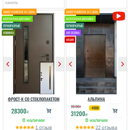
панель
Аліна
Стільки передивились
варіантів вуличних
дверей різних
виробників і саме цей
виробник нам зайшов
більше по ціні та якості,
отримували товар новою
поштою. все приїхало
вчано та ціле. Двері ну
просто тов...
ФРОСТ-К СО СТЕКЛОПАКЕТОМ
АЛЬПИНА
36100
₴
-4900
28300
₴
31200
₴
1
22