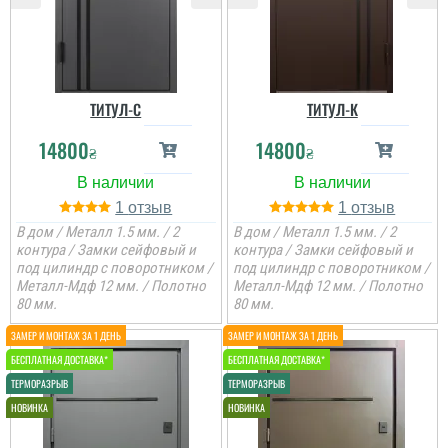
ТИТУЛ-C
ТИТУЛ-К
14800
14800
₴
₴
1
1
В дом / Металл 1.5 мм. / 2
В дом / Металл 1.5 мм. / 2
контура / Замки сейфовый и
контура / Замки сейфовый и
под цилиндр с поворотником /
под цилиндр с поворотником /
Металл-Мдф 12 мм. / Полотно
Металл-Мдф 12 мм. / Полотно
80 мм.
80 мм.