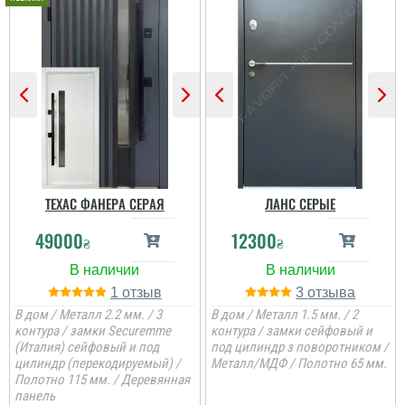
ми замовили. теж
залишились
задоволеними.
читати всі відгуки
ТЕХАС ФАНЕРА СЕРАЯ
ЛАНС СЕРЫЕ
49000
12300
₴
₴
1
3
В дом / Металл 2.2 мм. / 3
В дом / Металл 1.5 мм. / 2
контура / замки Securemme
контура / замки сейфовый и
(Италия) сейфовый и под
под цилиндр з поворотником /
цилиндр (перекодируемый) /
Металл/МДФ / Полотно 65 мм.
Полотно 115 мм. / Деревянная
панель