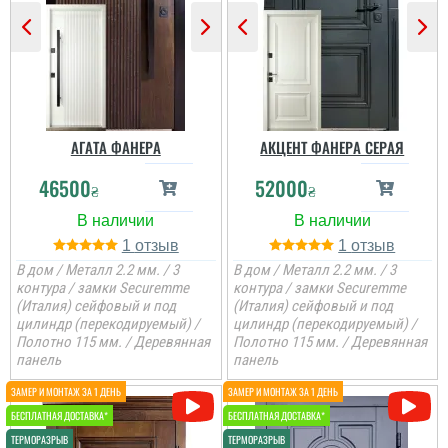
АГАТА ФАНЕРА
АКЦЕНТ ФАНЕРА СЕРАЯ
46500
52000
₴
₴
1
1
В дом / Металл 2.2 мм. / 3
В дом / Металл 2.2 мм. / 3
контура / замки Securemme
контура / замки Securemme
(Италия) сейфовый и под
(Италия) сейфовый и под
цилиндр (перекодируемый) /
цилиндр (перекодируемый) /
Полотно 115 мм. / Деревянная
Полотно 115 мм. / Деревянная
панель
панель