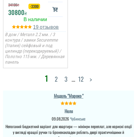
34100
₴
-3300
30800
₴
19
В дом / Металл 2.2 мм. / 3
Руслана
контура / замки Securemme
(Італия) сейфовый и под
цилиндр (перекодируемый) /
Полотно 115 мм. / Деревянная
Дякую за таку пораду по
панель
дверях і за самі двері.
Ну якість просто клас,
двері просто клас, я
1
2
3
...
12
>
приємно здивована.
Дякую...
Модель "Мароко "
Неля
09.08.2026
Чубинське
Непоганий бюджетний варіант для квартири — мінімум переплат, але корисні опції
у вигляді кращої ручки та броненакладки роблять двері практичнішими й