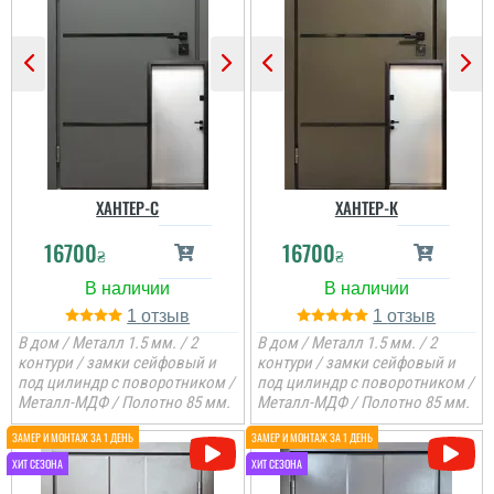
ХАНТЕР-С
ХАНТЕР-К
16700
16700
₴
₴
1
1
В дом / Металл 1.5 мм. / 2
В дом / Металл 1.5 мм. / 2
контури / замки сейфовый и
контури / замки сейфовый и
под цилиндр с поворотником /
под цилиндр с поворотником /
Металл-МДФ / Полотно 85 мм.
Металл-МДФ / Полотно 85 мм.