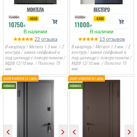
МОНТЕЛА
ВЕСТПРО
15400
₴
15300
₴
-4650
-4300
10750
11000
₴
₴
22
13
В квартиру / Металл 1.5 мм. / 2
В квартиру / Металл 1.5 мм. / 2
контура / замки сейфовый и
контура / замки сейфовый и
под цилиндр с поворотником /
под цилиндр с поворотником /
МДФ 12/10 мм. / Полотно 75
МДФ 12/10 мм. / Полотно 75
мм.
мм.