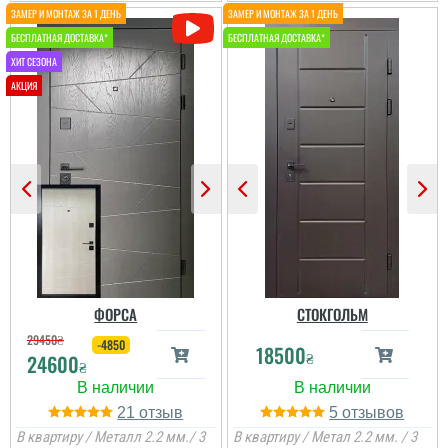
Олег
Ростік
Сподобався конструктив
В магазині дуже великий
та наповненням. Тут ж
вибір і дуже
стеродур+мінвата і
сподобалась дана
фольгоізол ну і
модель. Встановили
терморозрив. Хлопці
швидко через три дні
установщик професійні
після замовлення....
...
читати всі відгуки
читати всі відгуки
ФОРСА
СТОКГОЛЬМ
29450
₴
-4850
18500
₴
24600
₴
21
5
В квартиру / Металл 2.2 мм./ 3
В квартиру / Метал 2.2 мм. / 3