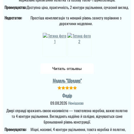
моделі.
Преимущества:
Доступна ціна, практичність, 2 контури ущільнення, сучасний вигляд.
читати всі відгуки
Недостатки:
Простіша комплектація та менший рівень захисту порівняно з
дорожчими моделями.
Читать отзывы
Модель "Шредер"
Федір
09.08.2026
Немішаєво
Двері справді вражають своєю масивністю — товстелезна коробка, важке полотно
та 4 контури ущільнення. Виглядають надійно й солідно, відчувається саме
броньований рівень конструкції.
Преимущества:
Міцні, масивні, 4 контури ущільнення, товста коробка й полотно,