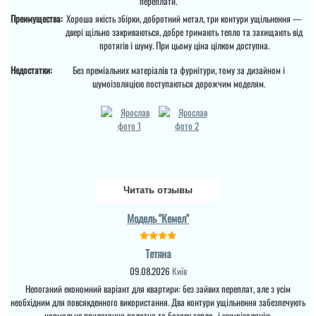
переплати.
читати всі відгуки
полотно і короб , то
Преимущества:
Хороша якість збірки, добротний метал, три контури ущільнення —
відпадають всі питання
двері щільно закриваються, добре тримають тепло та захищають від
які двері повинні бути в
будинок....
протягів і шуму. При цьому ціна цілком доступна.
Недостатки:
Без преміальних матеріалів та фурнітури, тому за дизайном і
шумоізоляцією поступаються дорожчим моделям.
Читать отзывы
Тетяна
Модель "Кемел"
Купували у 2024 році 2
Ірина
двері. Все хорошо,
Тетяна
діставили,встановили. В
домі був ремонт, тепло ,
09.08.2026
Київ
без протягів. Ремонт
закінчився в літку 2025.
Непоганий економний варіант для квартири: без зайвих переплат, але з усім
Замовляли троє дверей
Зима 2025-2026 рік - іней
в будинок. Двоє глухі і
необхідним для повсякденного використання. Два контури ущільнення забезпечують
на замках внутрі дома (
одне зі склопакетом цієї
нормальне прилягання полотна та базову тепло- і шумоізоляцію.
ремонт закін...