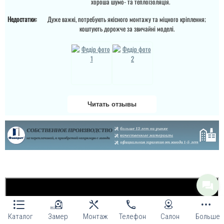
хороша шумо- та теплоізоляція.
Недостатки:
Дуже важкі, потребують якісного монтажу та міцного кріплення;
Андрій
коштують дорожче за звичайні моделі.
Якщо плануєте
замовляти перевізником,
то всі проблеми з
дверям лягають на вас,
виробник в
телефонному режимі
підкаже що робити як
виправити брак, (в
моєму варіанті сказали
Читать отзывы
що винуватий
перевізник, хоч...
читати всі відгуки
Каталог
Замер
Монтаж
Телефон
Салон
Больше