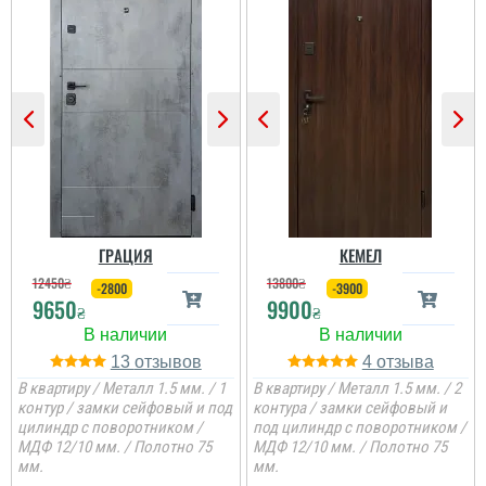
Іван
Тетяна
Двері непогані ц
Якісні, гарні двері.
сподобались,
Професійний монтаж.
встановили швидко, все
Чудова робота
заробили і зробили як
менеджерів у допомозі
хотіли
вибору. Дуже дякую!
ГРАЦИЯ
КЕМЕЛ
читати всі відгуки
читати всі відгуки
12450
₴
13800
₴
-2800
-3900
9650
9900
₴
₴
13
4
В квартиру / Металл 1.5 мм. / 1
В квартиру / Металл 1.5 мм. / 2
контур / замки сейфовый и под
контура / замки сейфовый и
цилиндр с поворотником /
под цилиндр с поворотником /
МДФ 12/10 мм. / Полотно 75
МДФ 12/10 мм. / Полотно 75
мм.
мм.