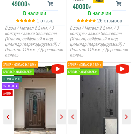
-8650
49000
читати всі відгуки
₴
40000
₴
1
26
В дом / Металл 2.2 мм. / 3
В дом / Металл 2.2 мм. / 3
контура / замки Securemme
контура / замки Securemme
(Италия) сейфовый и под
(Италия) сейфовый и под
Ярослав
цилиндр (перекодируемый) /
цилиндр (перекодируемый) /
Полотно 115 мм. / Деревянная
Полотно 115 мм. / Деревянная
За свої гроші дуже
панель
панель
гідний варіант для
квартири — міцні,
практичні та без зайвої
переплати.
читати всі відгуки
Сергій
Непоганий варінт, дуже
сподобався в своїй ціні і
є в наявності, та хороша
ціна, мені потрібно були