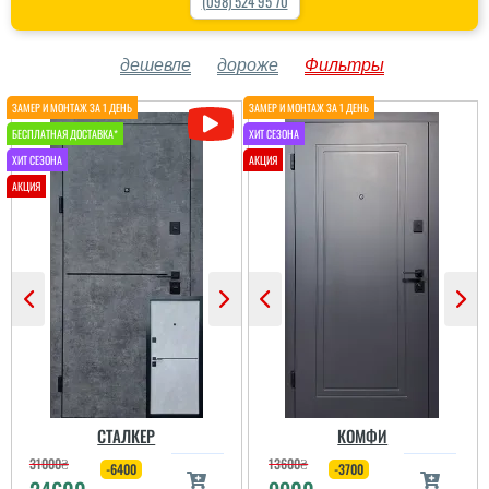
(098) 524 95 70
дешевле
дороже
Фильтры
СТАЛКЕР
КОМФИ
31000
₴
13600
₴
-6400
-3700