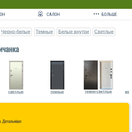
ОН
САЛОН
БОЛЬШЕ
Черно-белые
Темные
Белые внутри
Светлые
ичанка
темно-светлые
светлые
темные
мет

и. Детальніше: