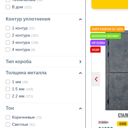
(16)
В дом
(221)
Контур уплотнения
1 контур
(27)
2 контура
(181)
3 контура
(130)
4 контура
(6)
Тип короба
Толщина металла
1 мм
(26)
1.5 мм
(143)
2.2 мм
(271)
Тон
СТАЛ
Коричневые
(73)
31000
₴
-6400
Светлые
(51)