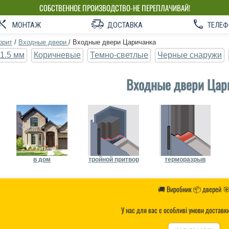
СОБСТВЕННОЕ ПРОИЗВОДСТВО-НЕ ПЕРЕПЛАЧИВАЙ!
МОНТАЖ
ДОСТАВКА
ТЕЛЕФ
орит
/
Входные двери
/
Входные двери Царичанка
1.5 мм
Коричневые
Темно-светлые
Черные снаружи
Входные двери Цар
в дом
тройной притвор
терморазрыв
🚚 Виробник 📦 дверей 
У нас для вас є особливі умови доставк