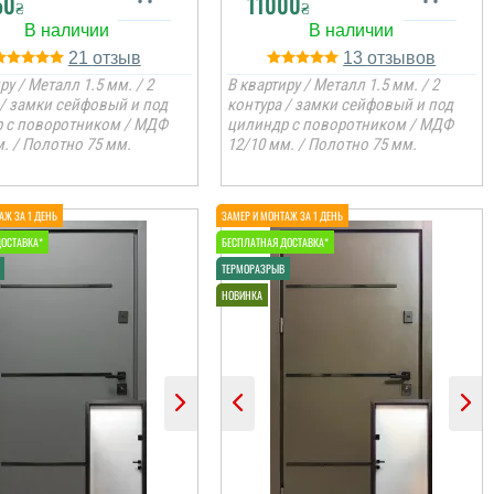
50
11000
₴
₴
21
13
ру / Металл 1.5 мм. / 2
В квартиру / Металл 1.5 мм. / 2
 / замки сейфовый и под
контура / замки сейфовый и под
 с поворотником / МДФ
цилиндр с поворотником / МДФ
. / Полотно 75 мм.
12/10 мм. / Полотно 75 мм.