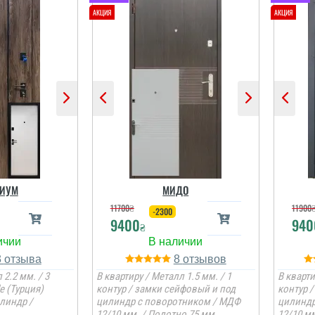
ИУМ
МИДО
11700
₴
11900
-2300
9400
940
₴
3
8
 2.2 мм. / 3
В квартиру / Металл 1.5 мм. / 1
В кварти
e (Турция)
контур / замки сейфовый и под
контур 
линдр /
цилиндр с поворотником / МДФ
цилиндр
12/10 мм. / Полотно 75 мм.
12/10 мм