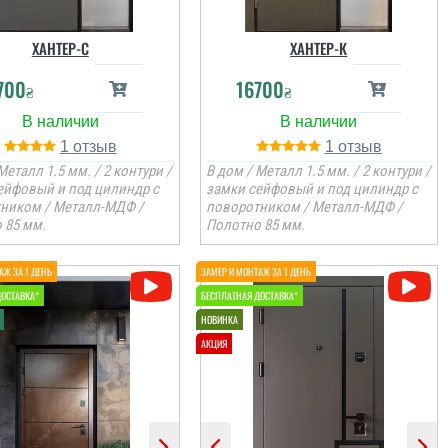
ХАНТЕР-С
ХАНТЕР-К
700
16700
₴
₴
1
1
Металл 1.5 мм. / 2 контури /
В дом / Металл 1.5 мм. / 2 контури /
ейфовый и под цилиндр с
замки сейфовый и под цилиндр с
ником / Металл-МДФ /
поворотником / Металл-МДФ /
 85 мм.
Полотно 85 мм.