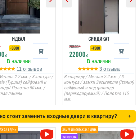
ИДЕАЛ
СИНДИКАТ
₴
26500
₴
-3600
-4500
00
22000
₴
₴
11
3
Металл 2.2 мм. / 3 контура /
В квартиру / Металл 2.2 мм. / 3
ale (Турция) сейфовый и
контура / замки Securemme (Італия)
индр/ Полотно 90 мм. /
сейфовый и под цилиндр
ная панель
(перекодируемый) / Полотно 115
мм.
ко стоит заменить входные двери в квартиру?
+