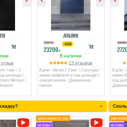
НТО
ДУБЛИН
28850
₴
30800
-5650
23200
272
₴
1
13
лл 1 мм. / 2
В дом / Метал 2.2 мм. / 2 контура /
В дом / 
под цилиндр с
замки сейфовый и под цилиндр с
замки K
талл/Металл /
поворотником / Деревянная
под цил
Минвата
панель
Деревян
 скидку?
+
Сколь