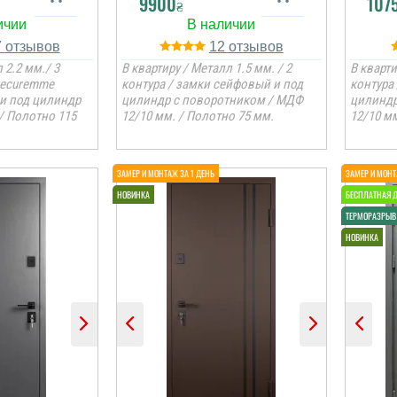
9900
107
₴
7
12
 2.2 мм./ 3
В квартиру / Металл 1.5 мм. / 2
В кварти
Securemme
контура / замки сейфовый и под
контура
 и под цилиндр
цилиндр с поворотником / МДФ
цилиндр
/ Полотно 115
12/10 мм. / Полотно 75 мм.
12/10 мм