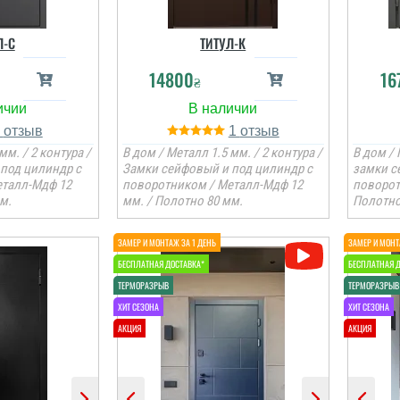
Л-C
ТИТУЛ-К
14800
16
₴
1
1
мм. / 2 контура /
В дом / Металл 1.5 мм. / 2 контура /
В дом / 
под цилиндр с
Замки сейфовый и под цилиндр с
замки с
еталл-Мдф 12
поворотником / Металл-Мдф 12
поворот
м.
мм. / Полотно 80 мм.
Полотно