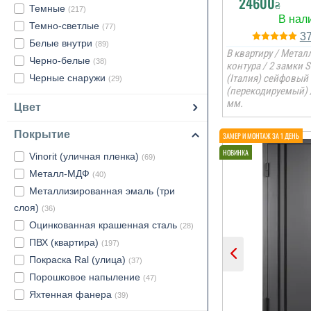
24600
₴
Темные
(217)
Темно-светлые
(77)
3
Белые внутри
(89)
В квартиру / Металл
Черно-белые
(38)
контура / 2 замки 
Черные снаружи
(Італия) сейфовый
(29)
(перекодируемый) 
мм.
Цвет
Покрытие
Vinorit (уличная пленка)
(69)
Металл-МДФ
(40)
Металлизированная эмаль (три
слоя)
(36)
Оцинкованная крашенная сталь
(28)
ПВХ (квартира)
(197)
Покраска Ral (улица)
(37)
Порошковое напыление
(47)
Яхтенная фанера
(39)