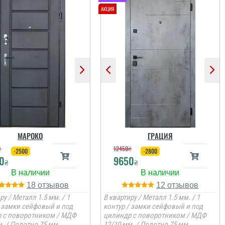
МАРОКО
ГРАЦИЯ
₴
12450
₴
-2500
-2800
0
9650
₴
₴
18
12
ру / Металл 1.5 мм. / 1
В квартиру / Металл 1.5 мм. / 1
/ замки сейфовый и под
контур / замки сейфовый и под
 с поворотником / МДФ
цилиндр с поворотником / МДФ
. / Полотно 75 мм.
12/10 мм. / Полотно 75 мм.