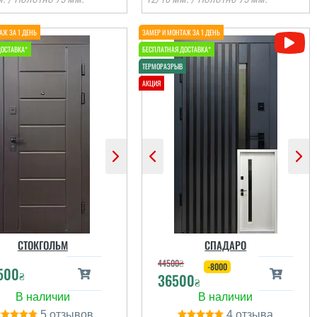
Руслана
Віктор
З іншого міста через
Сервіс на рівні,
знайомого, тобто його
встановили швидко,
присутність, я змогла
після себе сміття
онлайн швидко
прибрали. Загалом
формити замовлення
непогано
а встановити двері....
СТОКГОЛЬМ
СПАДАРО
44500
₴
-8000
500
₴
36500
читати всі відгуки
читати всі відгуки
₴
5
4