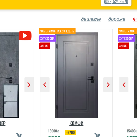
(098) 524 95 70
дешевле
дороже
Ф
КЕР
КОМФИ
13600
₴
15400
-3700