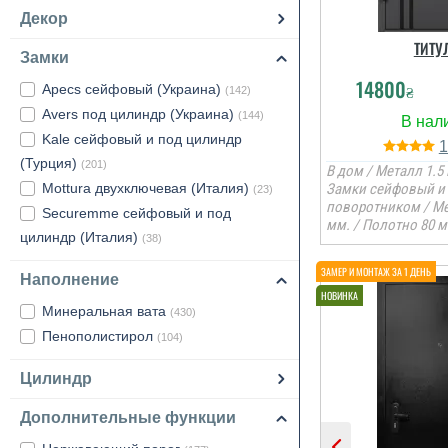
Декор
ТИТУ
Замки
14800
₴
Apecs сейфовый (Украина)
(142)
Avers под цилиндр (Украина)
(144)
Kale сейфовый и под цилиндр
(Турция)
(201)
В дом / Металл 1.5 
Mottura двухключевая (Италия)
Замки сейфовый и 
(23)
поворотником / М
Securemme сейфовый и под
мм. / Полотно 80 м
цилиндр (Италия)
(38)
Наполнение
Минеральная вата
(430)
Пенополистирол
(104)
Цилиндр
Дополнительные функции