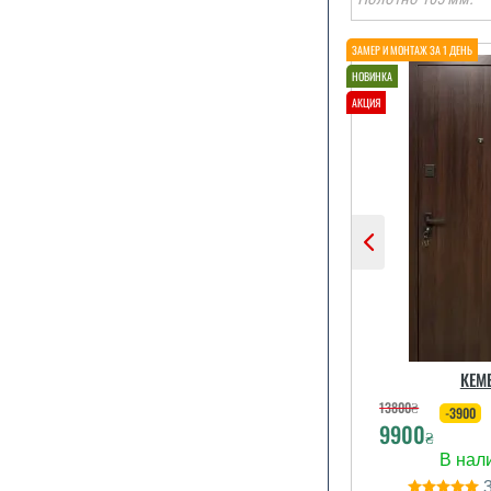
Все загало
двері спод
встановил
виглядають
монтаж про
єдине що 
переносити у
інший день, 
КЕМ
відпрашув
роботи.
13800
₴
-3900
9900
₴
читати вс