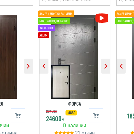
Віктор
Тетяна
м добре,
Претензій до компанії
обались,
немає, але є питання, чи
и, двері
можна додатково якось
 надійно,
утеплити двері? Чи
фесійно,
надає компанія такі
пришлось
послуги? Чи є послуга
становку на
експертної оцінки
о
а це ще раз
дверей, виявлення
т
ЕЛ
ФОРСА
атись з
слабких місць щодо
 ...
теплоізоляції т...
29450
₴
-4850
18
24600
₴
і відгуки
читати всі відгуки
3
21