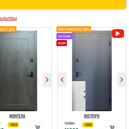
ильтры
МОНТЕЛА
ВЕСТПРО
₴
15300
₴
-4650
-4300