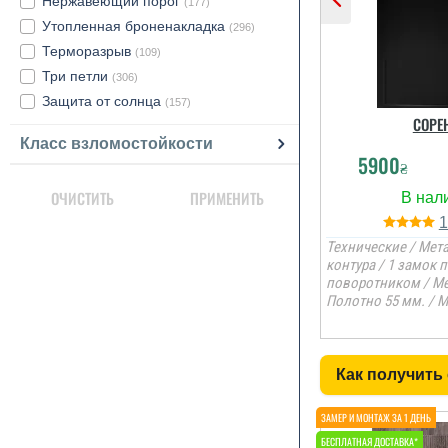
Нержавеющий порог
(177)
Утопленная броненакладка
(296)
Терморазрыв
(109)
Три петли
(306)
Защита от солнца
(157)
СОРЕ
Класс взломостойкости
5900
₴
ОЧИСТИТЬ
ПРИМЕНИТЬ
Технические / Мета
контура / 1 замок 
поворотником / Ме
Полотно 55 мм. / 
Как получить