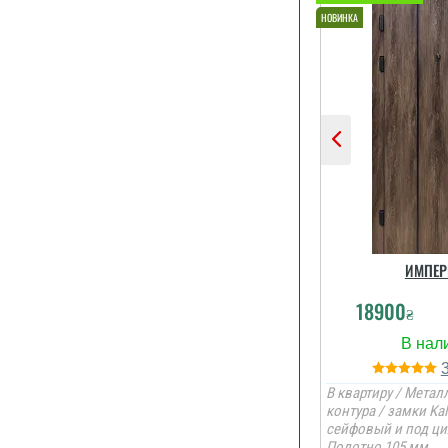
ИМПЕР
18900
₴
В квартиру / Металл
контура / замки Kal
сейфовый и под ци
Полотно 105 мм.